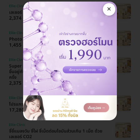
Ellie Clinic
×
เลเซอร์ PICO Smart Sure ปานนมชมพู
2,374 บาท
5,500 บาท
ประหยัด 57%
Ellie Clinic
Photo Light Therapy​ ฉายแสงฆ่าเชื้อสิว 1 ครั้ง
1,455 บาท
6,500 บาท
ประหยัด 78%
Ellie Clinic
Super Lipo Fat โปรแกรมเมโส Lipo-V ไม่จำกัดซีซี
ขึ้นอยู่กับแพทย์ประเมิน สลายไขมัน บริเวณใบหน้า 1
ครั้ง
2,375 บาท
15,000 บาท
ประหยัด 84%
Ellie Clinic
โปรแกรมฟิลเลอร์ 1 ซีซี (หน้า)
17,280 บาท
18,000 บาท
ประหยัด 4%
Ellie Clinic
จี้ขี้แมลงวัน จี้ไฝ จี้เม็ดต่อมไขมันส่วนเกิน 1 เม็ด ด้วย
เลเซอร์ CO2