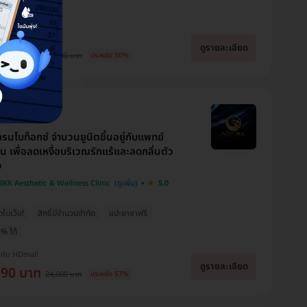
่าย 0% นาน 6 เดือน
งกับ HDmall
ดูรายละเอียด
800 บาท
15,500 บาท
ประหยัด 30%
กรมโบท็อกซ์ จำนวนยูนิตขึ้นอยู่กับแพทย์
ิน เพื่อลดเหงื่อบริเวณรักแร้และลดกลิ่นตัว
ง
KK Aesthetic & Wellness Clinic
5.0
ุดในเว็บ!
สิทธิ์มีจำนวนจำกัด
แปะยาชาฟรี
% ได้
งกับ HDmall
ดูรายละเอียด
390 บาท
24,000 บาท
ประหยัด 57%