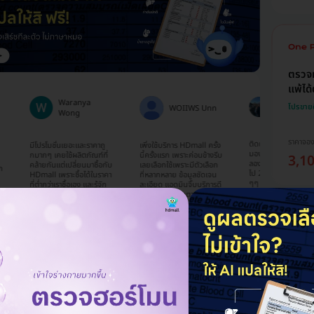
ตรวจห
แพ้ได
Natnicha
Waranya
โปรขาย
WOIIWS Unn
Phimnon
Wong
ราคาจอ
ติดตามเพจนี้มานาน ได้แต่
มีโปรโมชั่นเยอะและราคาถู
เพิ่งใช้บริการ HDmall ครั้ง
มองโปรโมชั่น แต่ยังไม่ได้
กมากๆ เคยใช้ผลิตภัณฑ์ที่
นี้ครั้งแรก เพราะค่อนข้างรีบ
3,1
ลองซื้อ จนตอนนี้ ได้ซื้อโปร
คล้ายกันแต่เปลี่ยนมาซื้อกับ
เลยเลือกใช้เพราะมีตัวเลือก
ไป 2 รายการ ราคาดีมากๆ
HDmall เพราะซื้อได้ในราคา
ที่หลากหลาย ข้อมูลชัดเจน
ๆๆ เซฟค่าใช้จ่ายได้มาก 😀
ที่ต่ำกว่าเราซื้อเอง และรู้จัก
ละเอียด แอดมินจิ๊บบริการดี
และ น้องๆ แอดมิน ในไลน์
HDmall ผ่านทาง
มากค่ะ คอยติดตามตลอด
ตอบไว สุภาพ มากๆ และจะ
Facebook ค่ะ ตอนนี้
ตอบเร็วมากๆ ใช้ภาษาถูก
หาคอร์สโปรโมชั่น อื่นๆ อีก
ประทับใจมากๆค่ะ ยังไม่ได้
ต้องสุภาพ จะใช้บริการอีก
จ้าา ✌🏻
ไปรับบริการที่คลินิกนะคะ😁
แน่นอนค่ะ
รวมโ
เลือก
โปรขาย
ราคาร