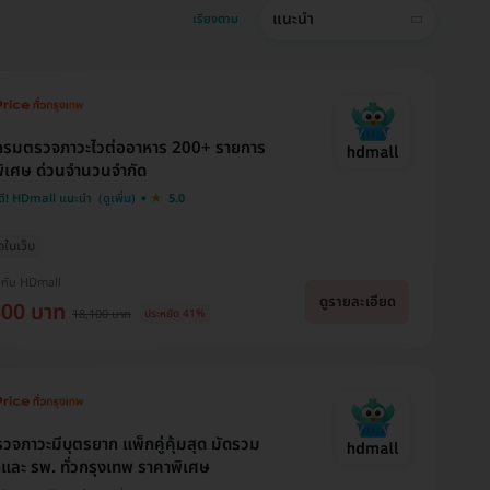
แนะนำ
เรียงตาม
กรมตรวจภาวะไวต่ออาหาร 200+ รายการ
ิเศษ ด่วนจำนวนจำกัด
ดี! HDmall แนะนำ
5.0
ุดในเว็บ
งกับ HDmall
ดูรายละเอียด
600 บาท
18,100 บาท
ประหยัด 41%
วจภาวะมีบุตรยาก แพ็กคู่คุ้มสุด มัดรวม
กและ รพ. ทั่วกรุงเทพ ราคาพิเศษ