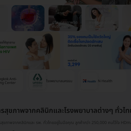
ปรึกษาสุขภาพจิต
กายภาพบำบัดทั้ง
ฝากไข่
กับจิตแพทย์
ตัว
วัค
gkok Anti-
โรงพยาบาลนครธน
N Health
ng Center
ารสุขภาพจากคลินิกและโรงพยาบาลต่างๆ ทั่วไท
ารสุขภาพจากคลินิกและ รพ. ทั่วไทยอยู่ในมือคุณ ลูกค้ากว่า 250,000 คนไว้ใจ HDma