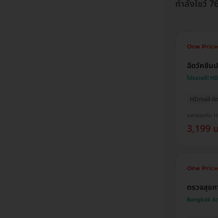
กำลังโชว์ 
ฉีดวัคซีนป
โปรขายดี! H
HDmall คัด
ราคาจองกับ 
3,199 
ตรวจสุขภ
Bangkok An