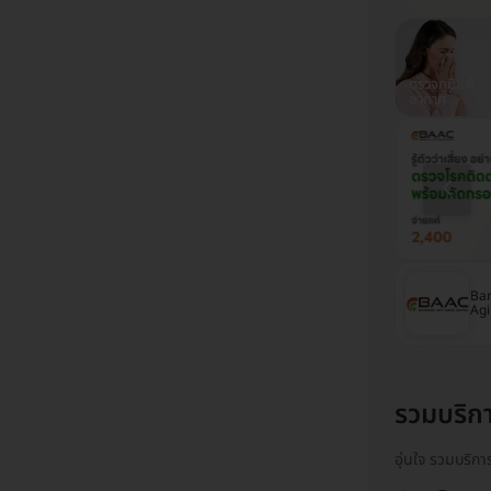
ตรวจสุขภาพ
ฉีดวัคซีนปอด
ตรวจสุขภาพ
ตรวจภูมิแพ้
รพ.พญาไท
อักเสบ
รพ.เปาโล
อากาศ
โรงพยาบาลเปาโล
โรงพยาบาลนวมินทร์
Ban
เกษตร
9
Agi
รวมบริก
อุ่นใจ รวมบริก