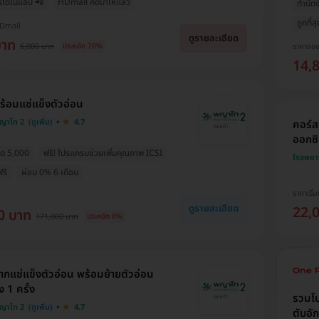
รได้ในแอป 📲
HDmall คัดมาให้แล้ว
ทำนัดง
ถูกที่ส
HDmall
ดูรายละเอียด
บาท
ราคาจอ
6,000 บาท
ประหยัด 70%
14,
ร้อมแช่แข็งตัวอ่อน
ญาไท 2
4.7
คอร์ส
ออกซิเ
ลด 5,000
ฟรี! โปรแกรมช่วยเพิ่มคุณภาพ ICSI
โรงพยาบ
รี
ผ่อน 0% 6 เดือน
ราคาเริ่ม
ดูรายละเอียด
22,
0 บาท
171,000 บาท
ประหยัด 8%
ากแช่แข็งตัวอ่อน พร้อมย้ายตัวอ่อน
 1 ครั้ง
รวมโป
ญาไท 2
4.7
ตับอั