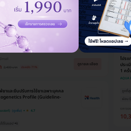
ผ่อนจ
ราคาจอ
10,
มตรวจสุขภาพที่ รพ. และคลินิกทั่ว
Dmall แนะนำ
5.0
ีที่สุด
ซื้อกับ HDmall คุ้มชัวร์
​โปรแ
HDmall
ดูรายละเอียด
ประเม
ท
2,400 บาท
ประหยัด 71%
1 ครั้
AQUA B
้ยาและยีนปรับการใช้ยาเฉพาะบุคคล
ถูกที่ส
genetics Profile (Guideline-
ผ่อน 0
ราคาจอ
็นเฮลท์)
4.7
10,
รได้ในแอป 📲