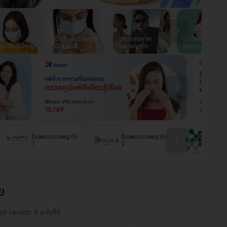
ฉีดวัคซีนไวรัสตับ
ตรวจสุขภาพ
ฉีดวัคซีนปอด
ซีนไข้หวัดใหญ่
อักเสบบี
รพ.พญาไท
อักเสบ
โรงพยาบาลพญาไท
โรงพยาบาลพญาไท
โรงพ
1
2
ศรีรา
ย
ll Health ดี อะไรก็ดี