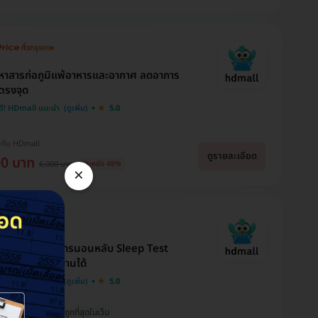
าสารก่อภูมิแพ้อาหารและอากาศ ลดอาการ
้ตรงจุด
ดี! HDmall แนะนำ
5.0
Usara Buds
Thanradee Ja
Brr Bright
งกับ HDmall
จองแพ็คเกจ แก้ไขและเสริม
ขอบคุณแอดมินนะคะ
ดูรายละเอียด
จมูกค่ะ เห็นเพจจากการเสิร์
บริการเเละเเนะนำเเพคเก
00 บาท
ขอบคุณที่ตอบทุกคำถาม
6,000 บาท
ประหยัด 48%
ชกูเกิล และสอบถามแอดมิน
ได้ดีมากๆเลยค่ะ สามารถ
×
พอวันนี้ไปถึง รพ.จนท.ก็ให้
ให้คำตอบดีมาก ทำให้หาย
เซฟเงินกระเป๋าไปได้เยอะ
บริการที่ดีมากค่ะ แป๊บเดียว
กังวลใจไปได้เปราะหนึ่ง ราคา
เลย อีกทั้งยังเเนะนำอื่นๆ
เสร็จ กลับบ้านได้ ตอนถาม
ที่เราสามารถชำระได้โดยไม่ได้
อย่างดีเยี่ยมเลยค่ะ เเอด
แอดมินก็แอบเกรงใจเพราะ
เดือดร้อนมาก ถ้าได้ใช้
ตอบไว บริการดี ตอบเคลี
ถามเยอะมากกว่าจะตัดสินใจ
บริการแล้วจะแจ้งให้ทราบนะ
ดีค่ะ ใจบริการมากๆ
ได้ ขอบคุณนะคะ 🙏🙏🙏
คะ
ปรแกรมตรวจการนอนหลับ Sleep Test
ตรวจ รพ. ใกล้บ้านได้
ดี! HDmall แนะนำ
5.0
วมทุกอย่างแล้ว
ถูกที่สุดในเว็บ