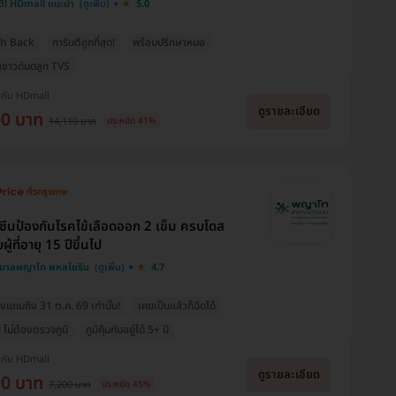
ดี! HDmall แนะนำ
5.0
sh Back
การันตีถูกที่สุด!
พร้อมปรึกษาหมอ
าซาวด์มดลูก TVS
งกับ HDmall
ดูรายละเอียด
00 บาท
14,110 บาท
ประหยัด 41%
คซีนป้องกันโรคไข้เลือดออก 2 เข็ม ครบโดส
ผู้ที่อายุ 15 ปีขึ้นไป
บาลพญาไท พหลโยธิน
4.7
แถมถึง 31 ต.ค. 69 เท่านั้น!
เคยเป็นแล้วก็ฉีดได้
 ไม่ต้องตรวจภูมิ
ภูมิคุ้มกันอยู่ได้ 5+ ปี
งกับ HDmall
ดูรายละเอียด
90 บาท
7,200 บาท
ประหยัด 45%