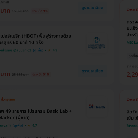
HDmall
ดูรายละเอียด
 บาท
15,320 บาท
ประหยัด 9%
ตรวจส
มะเร็
สำหรับ
เปอร์แบริก (HBOT) ฟื้นฟูร่างกายด้วย
ิสุทธิ์ 60 นาที 10 ครั้ง
MIC L
ใจรักษ์ @สุขุมวิท 62
4.9
ถูกที่ส
ราคาจอ
ดูรายละเอียด
 บาท
2,2
25,685 บาท
ประหยัด 51%
าพ 49 รายการ โปรแกรม Basic Lab +
ฉีดวั
arker (ผู้ชาย)
เข็ม ส
็นเฮลท์)
4.7
โปรขาย