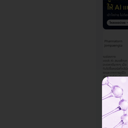
Chalatorn
Napassawan
Phannatorn
Sangthanom
Sinjoy
Jompaengta
้จัก HDmall จากเพื่อน
รู้จักผ่านช่องทาง
ะนำมา เคยใช้บริการแล้ว
รู้จัก HDmall จากช่องทาง
Facebook ค่ะ สนแพ็กเก
ครั้ง ชอบที่มีโปรโมชั่นดีๆ
Facebook เห็นแพ็กเกจ
จนี้เพราะราคาดีมากๆ เมื่อ
ให้ลูกค้าตลอด เลือกตรวจ
เลเซอร์ของทางคลีนิคที่เคย
เทียบกับไปซื้อคอร์สที่คลินิก
การเลสิกที่ รพ นี้
ไปทำแล้วรู้สึกว่าน่าจะคุ้ม
โดยตรงและจากการดูรีวิว
ื่องจากใกล้บ้าน และได้
เลยตัดสินใจเลือกซื้อแพ็กเก
เลยสนใจจะทำที่กังนัม
การศึกษารายละเอียดการ
จนี้ ซึ่งอธิบายรายละเอียดมา
คลินิกค่ะ ส่วนที่เลือกจอง
้ารักษา รวมถึงคุณหมอมา
ค่อนข้างครบแทบไม่ต้อง
กับ HDmall เพราะมีโปรโม
สมควร และคิดว่าราคา
ถามคำถามเพิ่มเติม และแอ
ชั่นดี ราคาโอเคมากๆและน่า
มาะสม จึงตัดสินใจทำที่
ดมินดูมีความน่าเชื่อถือค่ะ
เชื่อถือค่ะ
แห่งนี้ค่ะ