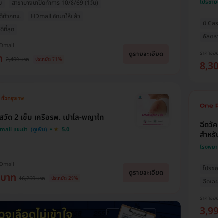
โปรขาย
ม
สาขาบางนาปิดทำการ 10/8/69 (1วัน)
ด้ทั่วกทม.
HDmall คัดมาให้แล้ว
มี Ca
ีที่สุด
อัลตร
HDmall
ราคาจอ
ดูรายละเอียด
ท
2,400 บาท
ประหยัด 71%
8,3
งูสวัด 2 เข็ม เครือรพ. เปาโล-พญาไท
ฉีดวั
Dmall แนะนำ
5.0
สำหรับ
โรงพยา
HDmall
โปรของ
ดูรายละเอียด
 บาท
16,260 บาท
ประหยัด 29%
ฉีดเลย
ราคาจอ
3,9