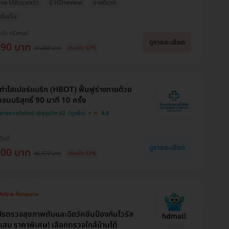
่าย ได้คิวรวดเร็ว
มี HDreview
ขายดีมาก
ุดในเว็บ
งกับ HDmall
ดูรายละเอียด
890 บาท
31,000 บาท
ประหยัด 52%
ทำไฮเปอร์แบริก (HBOT) ฟื้นฟูร่างกายด้วย
จนบริสุทธิ์ 90 นาที 10 ครั้ง
าลรวมใจรักษ์ @สุขุมวิท 62
4.9
ต้นที่
ดูรายละเอียด
000 บาท
46,572 บาท
ประหยัด 53%
รตรวจสุขภาพตับและฉีดวัคซีนป้องกันไวรัส
กเสบ ราคาพิเศษ! เลือกตรวจใกล้บ้านได้