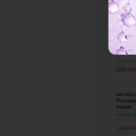
รวมโปรแกร
กทม.
โปรขายดี! H
การันตี ราคาด
ราคาจองกับ 
690 บา
ตรวจยีนแพ
Pharmaco
Based)
N Health (เอ
เลือกรายกา