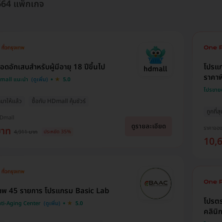
7664 แพ็กเกจ
อดอักเสบสำหรับผู้มีอายุ 18 ปีขึ้นไป
โปรแ
ราคาพ
Dmall แนะนำ
5.0
โปรขาย
มาให้แล้ว
ซื้อกับ HDmall คุ้มชัวร์
ถูกที่ส
HDmall
ดูรายละเอียด
ราคาจอ
บาท
4,911 บาท
ประหยัด 35%
10,
าพ 45 รายการ โปรแกรม Basic Lab
โปรตร
ti-Aging Center
5.0
คลินิ