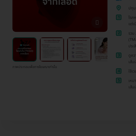
ปทุม
1
โรคห
แต่เน
2
รวม 
(TMA
ประส
3
ดูคว
เส้น
ภาพประกอบเพื่อการโฆษณาเท่านั้น
4
ใช้เ
5
เหมา
เส้น