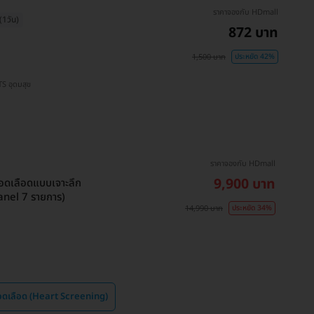
ราคาจองกับ HDmall
1วัน)
872 บาท
1,500 บาท
ประหยัด 42%
 BTS สนามกีฬาแห่งชาติ , BTS บางนา , BTS อุดมสุข
ราคาจองกับ HDmall
9,900 บาท
อดเลือดแบบเจาะลึก
nel 7 รายการ)
14,990 บาท
ประหยัด 34%
อดเลือด (Heart Screening)