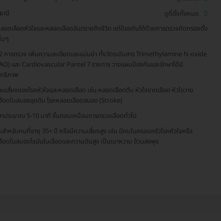
ธานี
ดูที่ตั้งทั้งหมด
ลอดเลือดหัวใจและหลอดเลือดอันตรายถึงชีวิต แต่ป้องกันได้ด้วยการตรวจคัดกรองตั้ง
ิ่นๆ
2 การตรวจ เพิ่มความละเอียดและแม่นยำ ทั้งวัดระดับสาร Trimethylamine N-oxide
O) และ Cardiovascular Pantel 7 รายการ วางแผนป้องกันและรักษาได้มี
ิทธิภาพ
ามเสี่ยงของโรคหัวใจและหลอดเลือด เช่น หลอดเลือดตีบ หัวใจขาดเลือด หัวใจวาย
เลือดในสมองอุดตัน โรคหลอดเลือดสมอง (Stroke)
วลาประมาณ 5-10 นาที ขั้นตอนเหมือนการตรวจเลือดทั่วไป
ะสำหรับคนที่อายุ 35+ ปี หรือมีความเสี่ยงสูง เช่น มีคนในครอบครัวโรคหัวใจหรือ
เลือดในสมองไขมันในเลือดและความดันสูง เป็นเบาหวาน อ้วนลงพุง