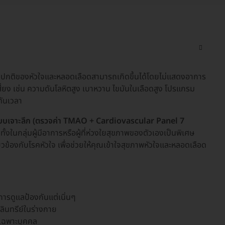
กติของหัวใจและหลอดเลือดสามารถเกิดขึ้นได้โดยไม่แสดงอาการ
สี่ยง เช่น ความดันโลหิตสูง เบาหวาน ไขมันในเลือดสูง โปรแกรม
ทันเวลา
บบเจาะลึก (ตรวจค่า TMAO + Cardiovascular Panel 7
ั้งในกลุ่มผู้มีอาการหรือผู้ที่ห่วงใยสุขภาพของตัวเองเป็นพิเศษ
้องกับโรคหัวใจ เพื่อช่วยให้คุณเข้าใจสุขภาพหัวใจและหลอดเลือด
การดูแลป้องกันแต่เนิ่นๆ
ลินทรีย์ในร่างกาย
เฉพาะบุคคล