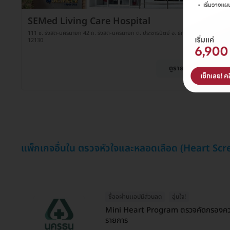
SEMed Living Care Hospital
111 ซ. รังสิต-นครนายก 42 ถ. รังสิต-นครนายก ต. ประชาธิปัตย์ อ. ธัญบุรี จ. ปทุมธานี
12130
ดูรายละเอียด
แพ็กเกจอื่นใน ตรวจหัวใจและหลอดเลือด (Heart Sc
ซื้ออผ่านเเอปมีส่วนลด
อุ่นใจ!
Mini Heart Program ตรวจคัดกรองความ
รายการ