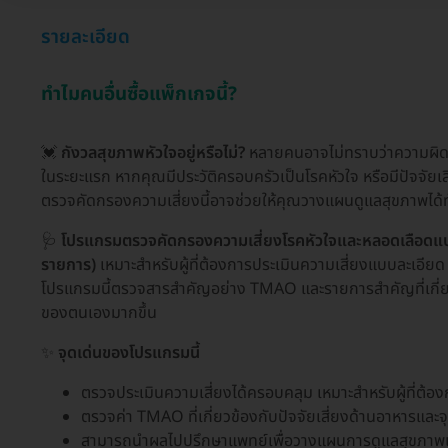
รายละเอียด
ทำไมคนอื่นซื้อแพ็กเกจนี้?
💓
กังวลสุขภาพหัวใจอยู่หรือไม่?
หลายคนอาจไม่ทราบว่าความผิดป
ในระยะแรก หากคุณมีประวัติครอบครัวเป็นโรคหัวใจ หรือมีปัจจัยเ
ตรวจคัดกรองความเสี่ยงนี้อาจช่วยให้คุณวางแผนดูแลสุขภาพได้
🩺
โปรแกรมตรวจคัดกรองความเสี่ยงโรคหัวใจและหลอดเลือดแ
รายการ)
เหมาะสำหรับผู้ที่ต้องการประเมินความเสี่ยงแบบละเอียด ท
โปรแกรมนี้ตรวจสารสำคัญอย่าง TMAO และรายการสำคัญที่เกี่ยวข
ของตนเองมากขึ้น
✨
จุดเด่นของโปรแกรมนี้
ตรวจประเมินความเสี่ยงได้ครอบคลุม เหมาะสำหรับผู้ที่ต้อง
ตรวจค่า TMAO ที่เกี่ยวข้องกับปัจจัยเสี่ยงด้านอาหารและจุ
สามารถนำผลไปปรึกษาแพทย์เพื่อวางแผนการดูแลสุขภาพ