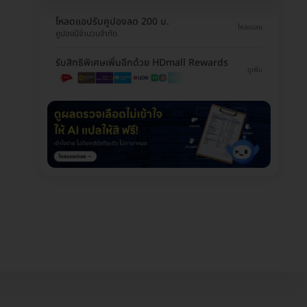
โหลดแอปรับคูปองลด 200 บ.
โหลดเลย
คูปองมีจำนวนจำกัด
รับสิทธิพิเศษเพิ่มอีกด้วย HDmall Rewards
ดูเพิ่ม