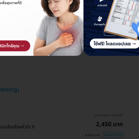
reening)
ราคาจองกับ HDmall
2,450 บาท
เสี่ยงโรคหัวใจ 9
4,266 บาท
ประหยัด 43%