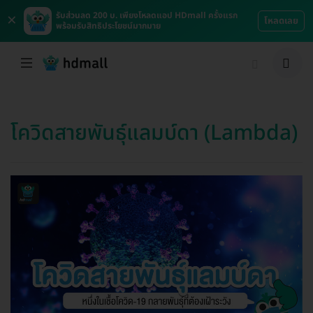
×
รับส่วนลด 200 บ. เพียงโหลดแอป HDmall ครั้งแรก
โหลดเลย
พร้อมรับสิทธิประโยชน์มากมาย
โควิดสายพันธุ์แลมบ์ดา (Lambda)