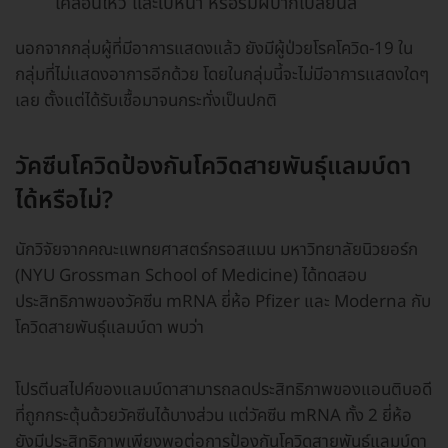
เคลื่อนไหว และใบหน้า หรือริมฝีปากเปลี่ยนสี
นอกจากกลุ่มผู้ที่มีอาการแสดงแล้ว ยังมีผู้ป่วยโรคโควิด-19 ใน
กลุ่มที่ไม่แสดงอาการอีกด้วย โดยในกลุ่มนี้จะไม่มีอาการแสดงใดๆ
เลย ตั้งแต่ได้รับเชื้อมาจนกระทั่งเป็นปกติ
วัคซีนโควิดป้องกันโควิดสายพันธุ์แลมบ์ดา
ได้หรือไม่?
นักวิจัยจากคณะแพทยศาสตร์กรอสแมน มหาวิทยาลัยนิวยอร์ก
(NYU Grossman School of Medicine) ได้ทดสอบ
ประสิทธิภาพของวัคซีน mRNA ยี่ห้อ Pfizer และ Moderna กับ
โควิดสายพันธุ์แลมบ์ดา พบว่า
โปรตีนสไปค์ของแลมบ์ดาสามารถลดประสิทธิภาพของแอนติบอดี
ที่ถูกกระตุ้นด้วยวัคซีนได้บางส่วน แต่วัคซีน mRNA ทั้ง 2 ยี่ห้อ
ยังมีประสิทธิภาพเพียงพอต่อการป้องกันโควิดสายพันธุ์แลมบ์ดา