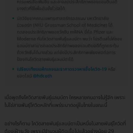
การแพร่เชื้อเพิ่มขึ้น และอาจลดประสิทธิภาพของแอนติบอดี
บางตัวที่ใช้เพื่อยับยั้งไวรัสได้
นักวิจัยจากคณะแพทยศาสตร์กรอสแมน มหาวิทยาลัย
นิวยอร์ก (NYU Grossman School of Medicine) ได้
ทดสอบประสิทธิภาพของวัคซีน mRNA ยี่ห้อ Pfizer และ
Moderna กับโควิดสายพันธุ์แลมบ์ดา พบว่า โปรตีนสไปค์ของ
แลมบ์ดาสามารถลดประสิทธิภาพของแอนติบอดีที่ถูกกระตุ้น
ด้วยวัคซีนได้บางส่วน แต่ยังมีประสิทธิภาพเพียงพอต่อการ
ป้องกันโควิดสายพันธุ์แลมบ์ดาได้
เปรียบเทียบแพ็กเกจและราคาตรวจหาเชื้อโควิด-19
หรือ
แอดไลน์
@hdcoth
เมื่อพูดถึงโควิดสายพันธุ์แลมบ์ดา ใครหลายคนอาจไม่รู้จัก เพราะ
ไม่ใช่สายพันธุ์โควิดหลักที่แพร่ระบาดอยู่ในไทยในขณะนี้
อย่างไรก็ตาม โควิดสายพันธุ์แลมบ์ดาเป็นหนึ่งในสายพันธุ์โควิดที่
ต้องเฝ้าระวัง เพราะมีจำนวนผู้ติดเชื้อไปแล้วอย่างน้อย 29