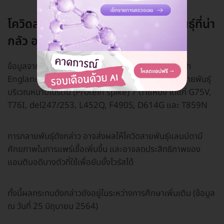
โควิดสายพันธุ์แลมบ์ดา มีการกลายพันธุ์ที่น่า
กลัว อย่างไร?
ข้อมูลจากหน่วยงานสาธารณสุขอังกฤษ (Public Health
England: PHE) พบว่า โควิดสายพันธุ์แลมบ์ดามีการกลายพันธุ์
บริเวณหนามโปรตีน (Protein spike) 7 ตำแหน่ง ได้แก่ G75V,
T76I, del247/253, L452Q, F490S, D614G และ T859N
การกลายพันธุ์ดังกล่าว อาจส่งผลให้โควิดสายพันธุ์แลมบ์ดามี
ศักยภาพในการแพร่เชื้อเพิ่มขึ้น และอาจลดประสิทธิภาพของ
แอนติบอดีบางตัวที่ใช้เพื่อยับยั้งไวรัสได้
ทั้งนี้ผลกระทบดังกล่าวยังอยู่ในระหว่างการศึกษาเพิ่มเติม (ข้อมูล
ณ วันที่ 25 มิถุนายน 2564)