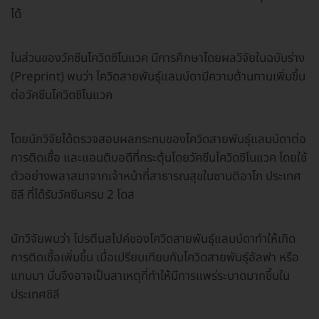
ได้
ในส่วนของวัคซีนโควิดซิโนแวค มีการศึกษาโดยผลวิจัยในฉบับร่าง
(Preprint) พบว่า โควิดสายพันธุ์แลมบ์ดามีความต้านทานเพิ่มขึ้น
ต่อวัคซีนโควิดซิโนแวค
โดยนักวิจัยได้ตรวจสอบผลกระทบของโควิดสายพันธุ์แลมบ์ดาต่อ
การติดเชื้อ และแอนติบอดีที่กระตุ้นโดยวัคซีนโควิดซิโนแวค โดยใช้
ตัวอย่างพลาสมาจากเจ้าหน้าที่สาธารณสุขในซานติอาโก ประเทศ
ชิลี ที่ได้รับวัคซีนครบ 2 โดส
นักวิจัยพบว่า โปรตีนสไปค์ของโควิดสายพันธุ์แลมบ์ดาทำให้เกิด
การติดเชื้อเพิ่มขึ้น เมื่อเปรียบเทียบกับโควิดสายพันธุ์อัลฟา หรือ
แกมมา นั่นจึงอาจเป็นสาเหตุที่ทำให้มีการแพร่ระบาดมากขึ้นใน
ประเทศชิลี