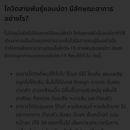
โควิดสายพันธุ์แลมบ์ดา มีลักษณะอาการ
อย่างไร?
ในปัจจุบันยังไม่มีผลการวิจัยแน่ชัดว่า โควิดสายพันธุ์แลมบ์ดาทำให้
เกิดอาการเจ็บป่วยแตกต่างจากเชื้อไวรัสสายพันธุ์อื่นอย่างไร
ทำให้การสังเกตอาการติดเชื้อโควิด-19 สายพันธุ์แลมบ์ดา ยังคง
ยึดตามอาการแสดงของโควิด-19 ที่พบได้ทั่วไป ดังนี้
อาการโควิดที่พบได้ทั่วไป ได้แก่ มีไข้ ไอแห้ง อ่อนเพลีย
จมูกไม่ได้กลิ่น ลิ้นไม่ได้รับรส คัดจมูก ตาแดง เจ็บคอ
ปวดหัว ปวดกล้ามเนื้อ มีผื่นขึ้นตามผิวหนัง คลื่นไส้
อาเจียน ท้องร่วง ท้องเสีย หนาวสั่น และเวียนหัว
อาการโควิดรุนแรง ได้แก่ หายใจหอบถี่ หายใจลำบาก ไม่
อยากอาหาร เวียนหัว สับสน มึนงง เจ็บหน้าอก แน่น
หน้าอก มีไข้ 38 องศาขึ้นไป เสียความสามารถในการ