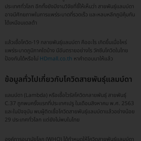
ประเทศทั่วโลก อีกทั้งยังมีงานวิจัยที่ชี้ให้เห็นว่า สายพันธุ์แลมบ์ดา
อาจมีศักยภาพในการแพร่ระบาดที่รวดเร็ว และหลบหลีกภูมิคุ้มกัน
ได้เหมือนเดลต้า
แล้วเชื้อโควิด-19 กลายพันธุ์แลมบ์ดา คืออะไร เกิดขึ้นเมื่อไหร่
แพร่ระบาดภูมิภาคใดบ้าง มีอันตรายอย่างไร วัคซีนโควิดในไทย
ป้องกันได้หรือไม่
HDmall.co.th
หาคำตอบมาให้แล้ว
ข้อมูลทั่วไปเกี่ยวกับโควิดสายพันธุ์แลมบ์ดา
แลมบ์ดา (Lambda) หรือเชื้อไวรัสโควิดกลายพันธุ์ สายพันธุ์
C.37 ถูกพบครั้งแรกที่ประเทศเปรู ในเดือนสิงหาคม พ.ศ. 2563
และในปัจจุบัน พบผู้ติดเชื้อโควิดสายพันธุ์แลมบ์ดาแล้วอย่างน้อย
29 ประเทศทั่วโลก แต่ยังไม่พบในไทย
องค์การอนามัยโลก (WHO) ได้กำหนดให้โควิดสายพันธุ์แลมบ์ดา