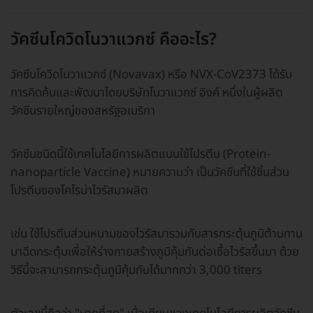
วัคซีนโควิดโนวาแวกซ์ คืออะไร?
วัคซีนโควิดโนวาแวกซ์ (Novavax) หรือ NVX-CoV2373 ได้รับ
การคิดค้นและพัฒนาโดยบริษัทโนวาแวกซ์ อิงค์ หนึ่งในผู้ผลิต
วัคซีนรายใหญ่ของสหรัฐอเมริกา
วัคซีนชนิดนี้ใช้เทคโนโลยีการผลิตแบบใช้โปรตีน (Protein-
nanoparticle Vaccine) หมายความว่า เป็นวัคซีนที่ใช้ชิ้นส่วน
โปรตีนของโคโรน่าไวรัสมาผลิต
เช่น ใช้โปรตีนส่วนหนามของไวรัสมารวมกับสารกระตุ้นภูมิต้านทาน
มาฉีดกระตุ้นเพื่อให้ร่างกายสร้างภูมิคุ้มกันต่อเชื้อไวรัสขึ้นมา ด้วย
วิธีนี้จะสามารถกระตุ้นภูมิคุ้มกันได้มากกว่า 3,000 titers