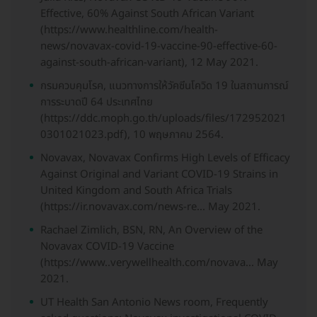
Effective, 60% Against South African Variant
(https://www.healthline.com/health-
news/novavax-covid-19-vaccine-90-effective-60-
against-south-african-variant), 12 May 2021.
กรมควบคุมโรค, แนวทางการให้วัคซีนโควิด 19 ในสถานการณ์
การระบาดปี 64 ประเทศไทย
(https://ddc.moph.go.th/uploads/files/172952021
0301021023.pdf), 10 พฤษภาคม 2564.
Novavax, Novavax Confirms High Levels of Efficacy
Against Original and Variant COVID-19 Strains in
United Kingdom and South Africa Trials
(https://ir.novavax.com/news-re... May 2021.
Rachael Zimlich, BSN, RN, An Overview of the
Novavax COVID-19 Vaccine
(https://www..verywellhealth.com/novava... May
2021.
UT Health San Antonio News room, Frequently