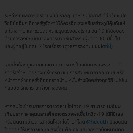
ระหว่างที่ผลการเจรจายังไม่ปรากฎ แต่หากมีโอกาสได้ฉีดวัคซีนโค
วิดยี่ห้ออื่นๆ ที่ภาครัฐจัดหาให้ก็ควรฉีดเร่งเสริมสร้างภูมิคุ้มกันให้
แก่ร่างกาย และช่วยลดความรุนแรงของโรคโควิด-19 ให้น้อยลง
ด้วยการลงทะเบียนจองคิวรับวัคซีนสำหรับผู้มีอายุ 60 ปีขึ้นไป
และผู้ที่อยู่ในกลุ่ม 7 โรคเรื้อรัง (ดูวิธีการลงทะเบียนได้
ที่นี่
)
รวมทั้งต้องดูแลตนเองตามมาตรการป้องกันการแพร่ระบาดที่
ภาครัฐกำหนดอย่างเคร่งครัด เช่น การสวมหน้ากากอนามัย หรือ
หน้ากากผ้าทุกครั้งที่ออกจากบ้าน หมั่นล้างมืออย่างถูกวิธี ไม่ไปใน
ที่แออัด รักษาระยะห่างทางสังคม
หากสนใจเข้ารับการการตรวจหาเชื้อโควิด-19 สามารถ
เปรียบ
เทียบราคาล่าสุดและแพ็กเกจตรวจหาเชื้อโควิด-19
ได้ที่นี่เลย
หรือติดตามข่าวสารวัคซีนโควิดในไทยที่ไลน์
@hdcoth
มีแอดมิน
ใจดีคอยให้บริการข้อมูล สั่งซื้อแพ็กเกจ และจองคิวนัดหมายทุก