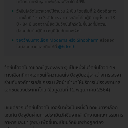
โควิดกลายพันธุ์สายพันธุ์แอฟริกาใต้ 49%
วัคซีนโควิดโนวาแวกซ์มีจำนวน 2 เข็ม โดยเข็มที่ 2 ต้องฉีดห่าง
จากเข็มที่ 1 ราว 3 สัปดาห์ สามารถฉีดได้ในผู้มีอายุตั้งแต่ 18
ปี - 84 ปี นอกจากนี้ยังเป็นวัคซีนโควิดไม่กี่ชนิดที่มีความ
ปลอดภัยต่อผู้มีภาวะภูมิคุ้มกันบกพร่อง
จองวัคซีนทางเลือก Moderna หรือ Sinopharm
หรือแอด
ไลน์สอบถามแอดมินได้ที่
@hdcoth
วัคซีนโควิดโนวาแวกซ์ (Novavax) เป็นหนึ่งในวัคซีนโควิด-19
ทางเลือกที่ภาคเอกชนให้ความสนใจ ปัจจุบันอยู่ระหว่างการเจรจา
ร่วมกับองค์การเภสัชกรรม เพื่อนำเข้ามาให้บริการในโรงพยาบาล
เอกชนของประเทศไทย (ข้อมูลวันที่ 12 พฤษภาคม 2564)
เช่นเดียวกับวัคซีนโควิดโมเดอร์นาซึ่งเป็นหนึ่งในวัคซีนทางเลือก
เช่นกัน ปัจจุบันผ่านการประเมินวัคซีนจากสำนักงานคณะกรรมการ
อาหารและยา (อย.) เพื่อขึ้นทะเบียนวัคซีนอย่างถูกต้อง