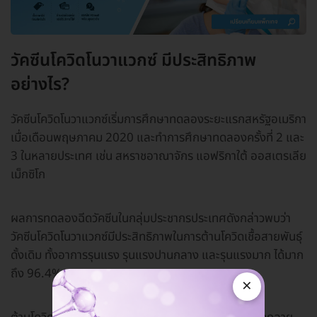
วัคซีนโควิดโนวาแวกซ์ มีประสิทธิภาพ
อย่างไร?
วัคซีนโควิดโนวาแวกซ์เริ่มการศึกษาทดลองระยะแรกสหรัฐอเมริกา
เมื่อเดือนพฤษภาคม 2020 และทำการศึกษาทดลองครั้งที่ 2 และ
3 ในหลายประเทศ เช่น สหราชอาณาจักร แอฟริกาใต้ ออสเตรเลีย
เม็กซิโก
ผลการทดลองฉีดวัคซีนในกลุ่มประชากรประเทศดังกล่าวพบว่า
วัคซีนโควิดโนวาแวกซ์มีประสิทธิภาพในการต้านโควิดเชื้อสายพันธุ์
ดั้งเดิม ทั้งอาการรุนแรง รุนแรงปานกลาง และรุนแรงมาก ได้มาก
ถึง 96.4%
×