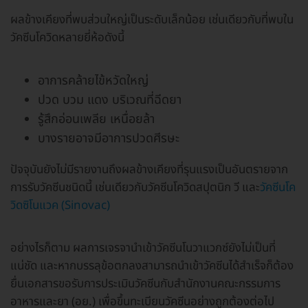
ผลข้างเคียงที่พบส่วนใหญ่เป็นระดับเล็กน้อย เช่นเดียวกับที่พบใน
วัคซีนโควิดหลายยี่ห้อดังนี้
อาการคล้ายไข้หวัดใหญ่
ปวด บวม แดง บริเวณที่ฉีดยา
รู้สึกอ่อนเพลีย เหนื่อยล้า
บางรายอาจมีอาการปวดศีรษะ
ปัจจุบันยังไม่มีรายงานถึงผลข้างเคียงที่รุนแรงเป็นอันตรายจาก
การรับวัคซีนชนิดนี้ เช่นเดียวกับวัคซีนโควิดสปุตนิก วี และ
วัคซีนโค
วิดซิโนแวค (Sinovac)
อย่างไรก็ตาม ผลการเจรจานำเข้าวัคซีนโนวาแวกซ์ยังไม่เป็นที่
แน่ชัด และหากบรรลุข้อตกลงสามารถนำเข้าวัคซีนได้สำเร็จก็ต้อง
ยื่นเอกสารขอรับการประเมินวัคซีนกับสำนักงานคณะกรรมการ
อาหารและยา (อย.) เพื่อขึ้นทะเบียนวัคซีนอย่างถูกต้องต่อไป