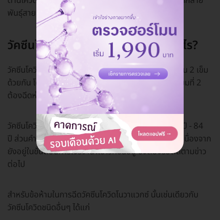
ต้านโควิดกลายพันธุ์อังกฤษได้ 89.3% และต้านเชื้อโควิดกลาย
พันธุ์สายพันธุ์แอฟริกาใต้ 49%
วัคซีนโควิดโนวาแวกซ์ มีข้อบ่งใช้อย่างไร?
วัคซีนโควิดโนวาแวกซ์ ลักษณะเป็นวัคซีนพร้อมใช้ มีจำนวน 2 เข็ม
ด้วยกัน โดยการฉีดเข้ากล้ามเนื้อทั้งสองเข็ม ทั้งนี้วัคซีนเข็มที่ 2
ต้องฉีดห่างจากวัคซีนเข็มที่ 1 ราว 3 สัปดาห์
วัคซีนโควิดโนวาแวกซ์สามารถฉีดได้ในผู้มีอายุตั้งแต่ 18 ปี - 84
ปี ส่วนคำแนะนำในประเทศไทยยังไม่มีการชี้แจงเพิ่มเติม เนื่องจาก
ยังอยู่ในขั้นตอนการเจรจานำเข้าวัคซีนอยู่ ซึ่งต้องรอติดตามข่าว
ต่อไป
สำหรับข้อห้ามในการฉีดวัคซีนโควิดโนวาแวกซ์ นั้นเช่นเดียวกับ
วัคซีนโควิดชนิดอื่นๆ ได้แก่