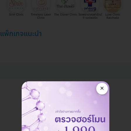
Sirin Clinic
Timeless Laser
The Clover Clinic
โรงพยาบาลจุฬารัตน์
Luxe Clinic
Clinic
9 แอร์พอร์ต
Ratchada
แพ็กเกจแนะนำ
×
แอดมินพร้อมดูแลคุณทุกวันทางไลน์
คุยกับแอดมิน ฟรี!