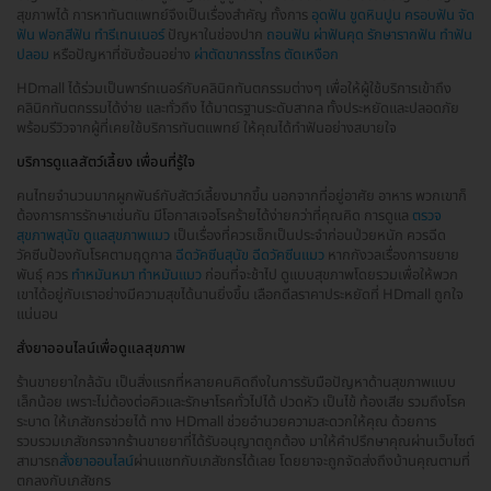
สุขภาพได้ การหาทันตแพทย์จึงเป็นเรื่องสำคัญ ทั้งการ
อุดฟัน
ขูดหินปูน
ครอบฟัน
จัด
ฟัน
ฟอกสีฟัน
ทำรีเทนเนอร์
ปัญหาในช่องปาก
ถอนฟัน
ผ่าฟันคุด
รักษารากฟัน
ทำฟัน
ปลอม
หรือปัญหาที่ซับซ้อนอย่าง
ผ่าตัดขากรรไกร
ตัดเหงือก
HDmall ได้ร่วมเป็นพาร์ทเนอร์กับคลินิกทันตกรรมต่างๆ เพื่อให้ผู้ใช้บริการเข้าถึง
คลินิกทันตกรรมได้ง่าย และทั่วถึง ได้มาตรฐานระดับสากล ทั้งประหยัดและปลอดภัย
พร้อมรีวิวจากผู้ที่เคยใช้บริการทันตแพทย์ ให้คุณได้ทำฟันอย่างสบายใจ
บริการดูแลสัตว์เลี้ยง เพื่อนที่รู้ใจ
คนไทยจำนวนมากผูกพันธ์กับสัตว์เลี้ยงมากขึ้น นอกจากที่อยู่อาศัย อาหาร พวกเขาก็
ต้องการการรักษาเช่นกัน มีโอกาสเจอโรคร้ายได้ง่ายกว่าที่คุณคิด การดูแล
ตรวจ
สุขภาพสุนัข
ดูแลสุขภาพแมว
เป็นเรื่องที่ควรเช็กเป็นประจำก่อนป่วยหนัก ควรฉีด
วัคซีนป้องกันโรคตามฤดูกาล
ฉีดวัคซีนสุนัข
ฉีดวัคซีนแมว
หากกังวลเรื่องการขยาย
พันธุ์ ควร
ทำหมันหมา
ทำหมันแมว
ก่อนที่จะช้าไป ดูแบบสุขภาพโดยรวมเพื่อให้พวก
เขาได้อยู่กับเราอย่างมีความสุขได้นานยิ่งขึ้น เลือกดีลราคาประหยัดที่ HDmall ถูกใจ
แน่นอน
สั่งยาออนไลน์เพื่อดูแลสุขภาพ
ร้านขายยาใกล้ฉัน เป็นสิ่งแรกที่หลายคนคิดถึงในการรับมือปัญหาด้านสุขภาพแบบ
เล็กน้อย เพราะไม่ต้องต่อคิวและรักษาโรคทั่วไปได้ ปวดหัว เป็นไข้ ท้องเสีย รวมถึงโรค
ระบาด ให้เภสัชกรช่วยได้ ทาง HDmall ช่วยอำนวยความสะดวกให้คุณ ด้วยการ
รวบรวมเภสัชกรจากร้านขายยาที่ได้รับอนุญาตถูกต้อง มาให้คำปรึกษาคุณผ่านเว็บไซต์
สามารถ
สั่งยาออนไลน์
ผ่านแชทกับเภสัชกรได้เลย โดยยาจะถูกจัดส่งถึงบ้านคุณตามที่
ตกลงกับเภสัชกร