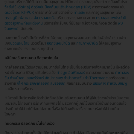
รูปแบบบริการที่ได้รับความนิยมสูงสุดบน HDmall ครอบคลุมตั้งแต่ การป้องกันโรค
วัคซีนไข้หวัดใหญ่
ฉีดวัคซีนป้องกันมะเร็งปากมดลูก (HPV)
การตรวจคัดกรอง เช่น
ตรวจโควิด RT-PCR
การรักษาด้านสายตาอย่าง
ทำเลสิก
และการดูแลสุขภาพ เช่น
ตรวจภูมิแพ้อาหารแฝง
ตรวจมะเร็ง
บริการตรวจร่างกาย อย่าง
ตรวจสุขภาพประจำปี
ตรวจสุขภาพก่อนแต่งงาน
บริการสำหรับคนที่มีปัญหาเรื่องความกังวล ติดต่อ
พบ
จิตแพทย์
ได้เช่นกัน
นอกจากนี้ เรายังมีบริการที่ช่วยให้คุณดูแลสุขภาพผสมผสานกับไลฟ์สไตล์ เช่น แพ็ก
เกจ
นวดแผนไทย
นวดอโรม่า
ออกซิเจนบำบัด
และ
กายภาพบำบัด
ให้คุณมีสุขภาพ
ร่างกายแข็งแรงแบบครบทุกด้าน
คลินิกเสริมความงาม ดีลราคาโดนใจ
การศัลยกรรมได้รับความนิยมมากขึ้นในไทย เป็นที่ยอมรับทางสังคมมากขึ้น มีผลดีต่อ
หน้าที่การงาน ชีวิตคู่ เสริมโหงวเฮ้ง
ทำจมูก
ฉีดฟิลเลอร์
ความสวยความงาม
ทำตาสอง
ชั้น
ทำหน้าอก
เลเซอร์รักแร้
สักปากชมพู
ทำปากกระจับ
ทำ Thermage
ลดริ้วรอยบน
ร่างกาย
จี้ไฝ กระ รักษาคีลอยด์
ลบรอยสัก
ศัลยกรรมบนร่าง
เสริมคาง
ทำหัวนมชมพู
และอีกหลายบริการ
HDmall มีบริการเช็กคิวทำนัดกับคลินิกเสริมความงาม ให้ผู้ใช้บริการเข้าประเมินความ
เหมาะสมได้ก่อนทำ ปรึกษากับแพทย์ได้ มีรีวิวจากผู้เคยใช้บริการให้อ่านก่อนตัดสินใจ
ประเมินค่าใช้จ่ายได้ก่อนไปสถานที่จริง ไม่ต้องกังวลเรื่องโดนชาร์จค่าใช้จ่ายเกิน
โฆษณา
ทันตกรรม ปลอดภัย มั่นใจกับรีวิว
ปัญหาช่องปากพบทั้งเด็ก ผู้ใหญ่ และผู้สูงอายุ ถ้าปล่อยไว้จะกลายเป็นปัญหาใหญ่ถึง