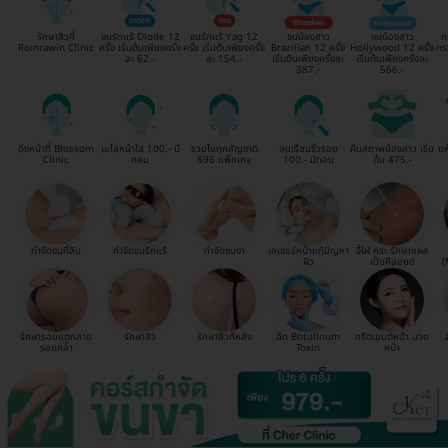
รักษาสิวที่
ขนรักเเร้ Diode 12
ขนรักเเร้ Yag 12
ขนน้องสาว
ขนน้องสาว
ก
Romrawin Clinic
ครั้ง เริ่มต้นเพียงครั้ง
ครั้ง เริ่มต้นเพียงครั้ง
Brazilian 12 ครั้ง
Hollywood 12 ครั้ง
ทร
ละ 62.-
ละ 154.-
เริ่มต้นเพียงครั้งละ
เริ่มต้นเพียงครั้งละ
387.-
566.-
ดึงหน้าที่ Blossom
เมโสหน้าใส 100.- มี
รวมโบทุกสัญชาติ
ลบเรือนริ้วรอย
คืนสภาพน้องสาว เริ่ม
แพ
Clinic
ทอน
696 แพ็กเกจ
100.- มีทอน
ต้น 475.-
กำจัดขนที่ลับ
กำจัดขนรักแร้
กำจัดขนขา
เลเซอร์หน้าแก้ปัญหา
จี้ไฝ กระ รักษาแผล
ผิว
เป็นคีลอยด์
(
รักษารอยแตกลาย
รักษาสิว
รักษาสิวที่หลัง
ฉีด Botulinum
ทรีตเมนต์หน้า นวด
รอยคล้ำ
Toxin
หน้า