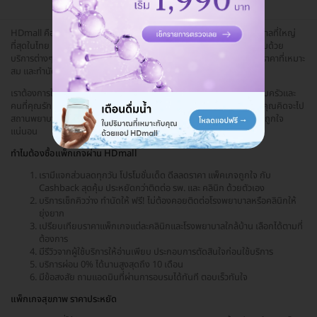
HDmall คือ ศูนย์รวมบริการสุขภาพและความงามจากคลินิกและโรงพยาบาลที่ใหญ่
ที่สุดในไทย เรารวบรวมคลินิกและโรงพยาบาลกว่าพันแห่งทั่วประเทศ พร้อมด้วย
บริการต่างๆ กว่า 20,000 รายการ ให้คุณสามารถเลือกบริการที่ถูกใจ เช็กราคาที่เหมาะ
สม และทำนัดกับคลินิกหรือโรงพยาบาลใกล้บ้าน
เราต้องการให้คนไทยได้ใช้บริการด้านสุขภาพ ความงาม ที่เข้าถึงได้ทั้งครอบครัวและ
คนที่คุณรัก ได้มาตรฐาน มีความปลอดภัย มีรีวิวดี ในราคาที่เหมาะสม หากคุณคิดจะไป
สถานพยาบาลใกล้บ้าน อย่าลืมนึกถึง HDMall ได้ราคาประหยัด ปลอดภัย ถูกใจ
แน่นอน
ทำไมต้องซื้อแพ็กเกจผ่าน HDmall
เรามีแจกส่วนลดทุกวัน โปรโมชั่นเด็ด ดีลลดราคา แพ็คเกจถูกใจ กับ
Cashback สุดคุ้ม ประหยัดกว่าติดต่อ รพ. และ คลินิก ด้วยตัวเอง
บริการเช็กคิวว่าง ทำนัดให้ ฟรี! ไม่ต้องคอยติดต่อโรงพยาบาลหรือคลินิกให้
ยุ่งยาก
เปรียบเทียบราคาแพ็กเกจแต่ละคลินิกและโรงพยาบาลใกล้บ้าน เลือกได้ตามที่
ต้องการ
มีรีวิวจากผู้ใช้บริการให้อ่านเพียบ ประกอบการตัดสินใจก่อนใช้บริการ
บริการผ่อน 0% ได้นานสูงสุดถึง 10 เดือน
มีข้อสงสัย ถามแอดมินที่ผ่านการอบรมได้ทันที ตอบเร็วทันใจ
แพ็กเกจสุขภาพ ราคาประหยัด