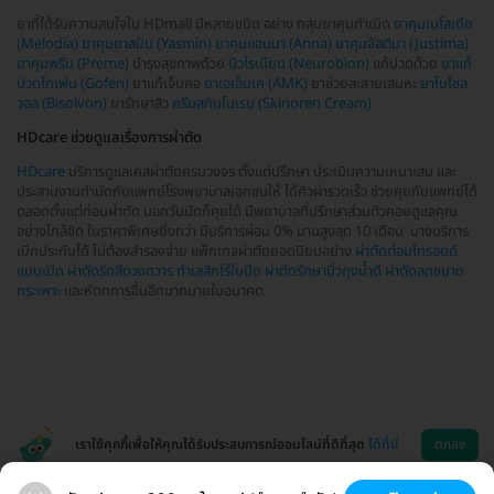
ยาที่ได้รับความสนใจใน HDmall มีหลายชนิด อย่าง กลุ่มยาคุมกำเนิด
ยาคุมเมโลเดีย
(Melodia)
ยาคุมยาสมิน (Yasmin)
ยาคุมแอนนา (Anna)
ยาคุมจัสติมา (Justima)
ยาคุมพรีม (Preme)
บำรุงสุขภาพด้วย
นิวโรเบียน (Neurobion)
แก้ปวดด้วย
ยาแก้
ปวดโกเฟน (Gofen)
ยาแก้เจ็บคอ
ยาเอเอ็มเค (AMK)
ยาช่วยละลายเสมหะ
ยาไบโซล
วอล (Bisolvon)
ยารักษาสิว
ครีมสกินโนเรน (Skinoren Cream)
HDcare ช่วยดูแลเรื่องการผ่าตัด
HDcare
บริการดูแลเคสผ่าตัดครบวงจร ตั้งแต่ปรึกษา ประเมินความเหมาะสม และ
ประสานงานทำนัดกับแพทย์โรงพยาบาลเอกชนให้ ได้คิวผ่ารวดเร็ว ช่วยคุยกับแพทย์ได้
ตลอดตั้งแต่ก่อนผ่าตัด นอกวันนัดก็คุยได้ มีพยาบาลที่ปรึกษาส่วนตัวคอยดูแลคุณ
อย่างใกล้ชิด ในราคาพิเศษยิ่งกว่า มีบริการผ่อน 0% นานสูงสุด 10 เดือน บางบริการ
เบิกประกันได้ ไม่ต้องสำรองจ่าย แพ็กเกจผ่าตัดยอดนิยมอย่าง
ผ่าตัดต่อมไทรอยด์
แบบเปิด
ผ่าตัดริดสีดวงทวาร
ทำเลสิกไร้ใบมีด
ผ่าตัดรักษานิ่วถุงน้ำดี
ผ่าตัดลดขนาด
กระเพาะ
และหัตถการอื่นอีกมากมายในอนาคต
เราใช้คุกกี้เพื่อให้คุณได้รับประสบการณ์ออนไลน์ที่ดีที่สุด
ได้ที่นี่
ตกลง