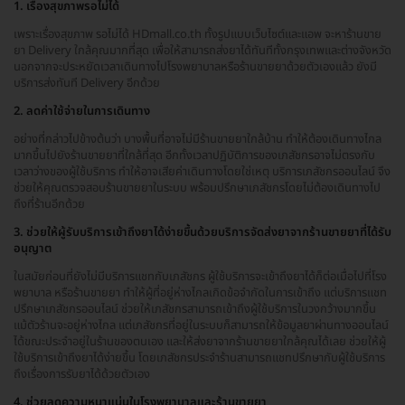
1. เรื่องสุขภาพรอไม่ได้
เพราะเรื่องสุขภาพ รอไม่ได้ HDmall.co.th ทั้งรูปแบบเว็บไซต์และแอพ จะหาร้านขาย
ยา Delivery ใกล้คุณมากที่สุด เพื่อให้สามารถส่งยาได้ทันทีทั้งกรุงเทพและต่างจังหวัด
นอกจากจะประหยัดเวลาเดินทางไปโรงพยาบาลหรือร้านขายยาด้วยตัวเองแล้ว ยังมี
บริการส่งทันที Delivery อีกด้วย
2. ลดค่าใช้จ่ายในการเดินทาง
อย่างที่กล่าวไปข้างต้นว่า บางพื้นที่อาจไม่มีร้านขายยาใกล้บ้าน ทำให้ต้องเดินทางไกล
มากขึ้นไปยังร้านขายยาที่ใกล้ที่สุด อีกทั้งเวลาปฏิบัติการของเภสัชกรอาจไม่ตรงกับ
เวลาว่างของผู้ใช้บริการ ทำให้อาจเสียค่าเดินทางโดยใช่เหตุ บริการเภสัชกรออนไลน์ จึง
ช่วยให้คุณตรวจสอบร้านขายยาในระบบ พร้อมปรึกษาเภสัชกรโดยไม่ต้องเดินทางไป
ถึงที่ร้านอีกด้วย
3. ช่วยให้ผู้รับบริการเข้าถึงยาได้ง่ายขึ้นด้วยบริการจัดส่งยาจากร้านขายยาที่ได้รับ
อนุญาต
ในสมัยก่อนที่ยังไม่มีบริการแชทกับเภสัชกร ผู้ใช้บริการจะเข้าถึงยาได้ก็ต่อเมื่อไปที่โรง
พยาบาล หรือร้านขายยา ทำให้ผู้ที่อยู่ห่างไกลเกิดข้อจำกัดในการเข้าถึง แต่บริการแชท
ปรึกษาเภสัชกรออนไลน์ ช่วยให้เภสัชกรสามารถเข้าถึงผู้ใช้บริการในวงกว้างมากขึ้น
แม้ตัวร้านจะอยู่ห่างไกล แต่เภสัชกรที่อยู่ในระบบก็สามารถให้ข้อมูลยาผ่านทางออนไลน์
ได้ขณะประจำอยู่ในร้านของตนเอง และให้ส่งยาจากร้านขายยาใกล้คุณได้เลย ช่วยให้ผู้
ใช้บริการเข้าถึงยาได้ง่ายขึ้น โดยเภสัชกรประจำร้านสามารถแชทปรึกษากับผู้ใช้บริการ
ถึงเรื่องการรับยาได้ด้วยตัวเอง
4. ช่วยลดความหนาแน่นในโรงพยาบาลและร้านขายยา