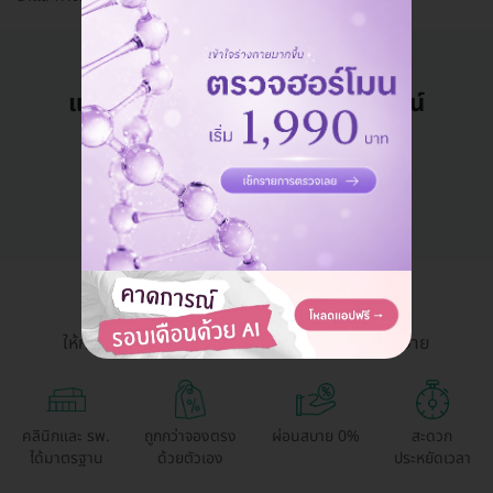
แอดมินพร้อมดูแลคุณทุกวันทางไลน์
คุยกับแอดมิน ฟรี!
HDmall Health ดี อะไรก็ดี
ให้การเข้าถึงบริการสุขภาพและความงามเป็นเรื่องง่าย
คลินิกและ รพ.
ถูกกว่าจองตรง
ผ่อนสบาย 0%
สะดวก
ได้มาตรฐาน
ด้วยตัวเอง
ประหยัดเวลา