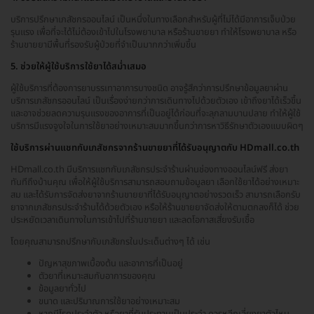
บริการปรึกษาเภสัชกรออนไลน์ เป็นหนึ่งในทางเลือกสำหรับผู้ที่ไม่ได้มีอาการเจ็บป่วย
รุนแรง เพื่อที่จะได้ไม่ต้องเข้าไปในโรงพยาบาล หรือร้านขายยา ทำให้โรงพยาบาล หรือ
ร้านขายยามีพื้นที่รองรับผู้ป่วยที่จำเป็นมากกว่าเพิ่มขึ้น
5. ช่วยให้ผู้ใช้บริการใช้ยาได้สม่ำเสมอ
ผู้ใช้บริการที่ต้องการยาบรรเทาอาการบางชนิด อาจรู้สึกว่าการปรึกษาข้อมูลยาผ่าน
บริการเภสัชกรออนไลน์ เป็นเรื่องง่ายกว่าการเดินทางไปด้วยตัวเอง เข้าถึงยาได้เร็วขึ้น
และอาจช่วยลดความรุนแรงของอาการที่เป็นอยู่ได้ก่อนที่จะลุกลามบานปลาย ทำให้ผู้ใช้
บริการมีแรงจูงใจในการใช้ยาอย่างเหมาะสมมากขึ้นกว่าการหาวิธีรักษาตัวเองแบบผิดๆ
ใช้บริการผ่านแชทกับเภสัชกรจากร้านขายยาที่ได้รับอนุญาตกับ HDmall.co.th
HDmall.co.th มีบริการแชทกับเภสัชกรประจำร้านผ่านช่องทางออนไลน์ฟรี ส่งยา
ทันทีถึงบ้านคุณ เพื่อให้ผู้ใช้บริการสามารถสอบถามข้อมูลยา เลือกใช้ยาได้อย่างเหมาะ
สม และได้รับการจัดส่งยาจากร้านขายยาที่ได้รับอนุญาตอย่างรวดเร็ว สามารถเลือกรับ
ยาจากเภสัชกรประจำร้านได้ด้วยตัวเอง หรือให้ร้านขายยาจัดส่งให้ตามตกลงก็ได้ ช่วย
ประหยัดเวลาเดินทางในการเข้าไปที่ร้านขายยา และลดโอกาสเสี่ยงรับเชื้อ
โดยคุณสามารถปรึกษากับเภสัชกรในประเด็นต่างๆ ได้ เช่น
ปัญหาสุขภาพเบื้องต้น และอาการที่เป็นอยู่
ตัวยาที่เหมาะสมกับอาการของคุณ
ข้อมูลยาทั่วไป
ขนาด และปริมาณการใช้ยาอย่างเหมาะสม
หากมีโรคประจำตัว หรือยาที่รับประทานเป็นประจำ ควรหลีกเลี่ยงยาตัวไหน