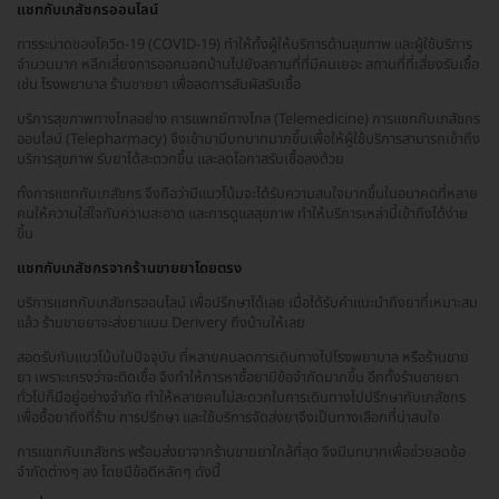
แชทกับเภสัชกรออนไลน์
การระบาดของโควิด-19 (COVID-19) ทำให้ทั้งผู้ให้บริการด้านสุขภาพ และผู้ใช้บริการ
จำนวนมาก หลีกเลี่ยงการออกนอกบ้านไปยังสถานที่ที่มีคนเยอะ สถานที่ที่เสี่ยงรับเชื้อ
เช่น โรงพยาบาล ร้านขายยา เพื่อลดการสัมผัสรับเชื้อ
บริการสุขภาพทางไกลอย่าง การแพทย์ทางไกล (Telemedicine) การแชทกับเภสัชกร
ออนไลน์ (Telepharmacy) จึงเข้ามามีบทบาทมากขึ้นเพื่อให้ผู้ใช้บริการสามารถเข้าถึง
บริการสุขภาพ รับยาได้สะดวกขึ้น และลดโอกาสรับเชื้อลงด้วย
ทั้งการแชทกับเภสัชกร จึงถือว่ามีแนวโน้มจะได้รับความสนใจมากขึ้นในอนาคตที่หลาย
คนให้ความใส่ใจกับความสะอาด และการดูแลสุขภาพ ทำให้บริการเหล่านี้เข้าถึงได้ง่าย
ขึ้น
แชทกับเภสัชกรจากร้านขายยาโดยตรง
บริการแชทกับเภสัชกรออนไลน์ เพื่อปรึกษาได้เลย เมื่อได้รับคำแนะนำถึงยาที่เหมาะสม
แล้ว ร้านขายยาจะส่งยาแบบ Derivery ถึงบ้านให้เลย
สอดรับกับแนวโน้มในปัจจุบัน ที่หลายคนลดการเดินทางไปโรงพยาบาล หรือร้านขาย
ยา เพราะเกรงว่าจะติดเชื้อ จึงทำให้การหาซื้อยามีข้อจำกัดมากขึ้น อีกทั้งร้านขายยา
ทั่วไปก็มีอยู่อย่างจำกัด ทำให้หลายคนไม่สะดวกในการเดินทางไปปรึกษากับเภสัชกร
เพื่อซื้อยาถึงที่ร้าน การปรึกษา และใช้บริการจัดส่งยาจึงเป็นทางเลือกที่น่าสนใจ
การแชทกับเภสัชกร พร้อมส่งยาจากร้านขายยาใกล้ที่สุด จึงมีบทบาทเพื่อช่วยลดข้อ
จำกัดต่างๆ ลง โดยมีข้อดีหลักๆ ดังนี้