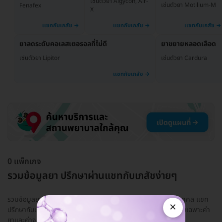
เช่นตัวยา Algycon, Air-
เช่นตัวยา Motilium-M
Fenafex
X
ยาลดระดับคอเลสเตอรอลที่ไม่ดี
ยาขยายหลอดเลือด
เช่นตัวยา Lipitor
เช่นตัวยา Cardura
0 แพ็กเกจ
รวมข้อมูลยา ปรึกษาผ่านแชทกับเภสัชง่ายๆ
รวมข้อมูลยา ใช้ยาอะไรดีให้เหมาะกับอาการและสุขภาพของแต่ละบุคคล แชท
×
ปรึกษากับเภสัชกรที่มีใบอนุญาตให้แน่ใจก่อน! ปรึกษาฟรี มีค่าใช้จ่ายเฉพาะค่า
ยาและค่าจ...
อ่านเพิ่ม