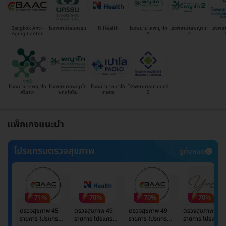
Bangkok Anti-
โรงพยาบาลนครธน
N Health
โรงพยาบาลพญาไท
โรงพยาบาลพญาไท
โรงพย
Aging Center
1
2
โรงพยาบาลพญาไท
โรงพยาบาลพญาไท
โรงพยาบาลเปาโล
โรงพยาบาลนวมินทร์
ศรีราชา
พหลโยธิน
เกษตร
9
แพ็กเกจแนะนำ
โปรแกรมตรวจสุขภาพ
ดูทั้งหมด
-71%
-70%
-70%
-70%
ตรวจสุขภาพ 45
ตรวจสุขภาพ 49
ตรวจสุขภาพ 49
ตรวจสุขภาพ 49
รายการ โปรแกรม
รายการ โปรแกรม
รายการ โปรแกรม
รายการ โปรแกรม