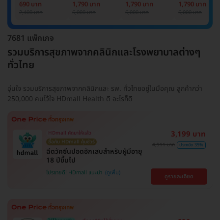
Basic Lab
Basic Lab +
Basic Lab +
Basic Lab +
690 บาท
1,790 บาท
1,790 บาท
1,790 บาท
Cancer Marker
Cancer Marker
Cancer Marke
2,400 บาท
6,000 บาท
6,000 บาท
6,000 บาท
(ผู้ชาย)
7681 แพ็กเกจ
รวมบริการสุขภาพจากคลินิกและโรงพยาบาลต่างๆ
ทั่วไทย
อุ่นใจ รวมบริการสุขภาพจากคลินิกและ รพ. ทั่วไทยอยู่ในมือคุณ ลูกค้ากว่า
250,000 คนไว้ใจ HDmall Health ดี อะไรก็ดี
3,199 บาท
HDmall คัดมาให้แล้ว
ซื้อกับ HDmall คุ้มชัวร์
4,911 บาท
ประหยัด 35%
ฉีดวัคซีนปอดอักเสบสำหรับผู้มีอายุ
18 ปีขึ้นไป
โปรขายดี! HDmall แนะนำ
ดูรายละเอียด