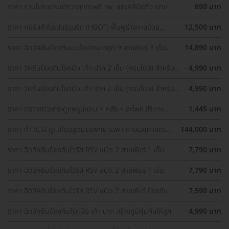
ราคา รวมโปรแกรมตรวจสุขภาพที่ รพ. และคลินิกทั่ว กทม.
690 บาท
ราคา คอร์สทำไฮเปอร์แบริก (HBOT) ฟื้นฟูร่างกายด้วย
12,500 บาท
ออกซิเจนบริสุทธิ์ 60 นาที 10 ครั้ง
ราคา ฉีดวัคซีนป้องกันมะเร็งปากมดลูก 9 สายพันธุ์ 3 เข็ม
14,890 บาท
สำหรับผู้ที่มีอายุ 15 ปีขึ้น ราคาพิเศษ
ราคา วัคซีนป้องกันโรคมือ เท้า ปาก 2 เข็ม (ครบโดส) สำหรับ
4,990 บาท
เด็กอายุ 6 เดือน-5 ปี
ราคา วัคซีนป้องกันโรคมือ เท้า ปาก 2 เข็ม (ครบโดส) สำหรับ
4,990 บาท
เด็กอายุ 6 เดือน-5 ปี
ราคา ตรวจภาวะกระดูกพรุนแขน + หลัง + สะโพก (Bone
1,445 บาท
Density 3 Parts) ด้วยเครื่อง DEXA Scan (40 ปีขึ้นไป)
ราคา ทำ ICSI ดูแลโดยสูตินรีแพทย์ เฉพาะทางเวชศาสตร์
144,000 บาท
การเจริญพันธ์ุ
ราคา ฉีดวัคซีนป้องกันไวรัส RSV ชนิด 2 สายพันธ์ุ 1 เข็ม
7,790 บาท
ราคา ฉีดวัคซีนป้องกันไวรัส RSV ชนิด 2 สายพันธ์ุ 1 เข็ม
7,790 บาท
ราคา ฉีดวัคซีนป้องกันไวรัส RSV ชนิด 2 สายพันธ์ุ ป้องกัน
7,590 บาท
ครอบคลุมอุ่นใจกว่า
ราคา ฉีดวัคซีนป้องกันโรคมือ เท้า ปาก สร้างภูมิคุ้มกันให้ลูก
4,990 บาท