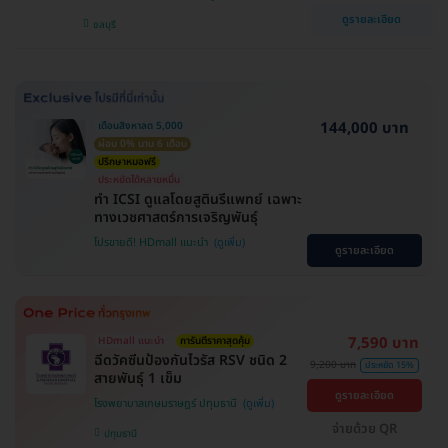
ดูรายละเอียด
ชลบุรี
144,000 บาท
เดือนสิงหาลด 5,000
ผ่อน 0% นาน 6 เดือน
ปรึกษาหมอฟรี
ประหยัดได้หลายหมื่น
ทำ ICSI ดูแลโดยสูตินรีแพทย์ เฉพาะ
ทางเวชศาสตร์การเจริญพันธ์ุ
โปรขายดี! HDmall แนะนำ
ดูรายละเอียด
7,590 บาท
HDmall แนะนำ
การันตีราคาสุดคุ้ม
ฉีดวัคซีนป้องกันไวรัส RSV ชนิด 2
9,200 บาท
ประหยัด 15%
สายพันธ์ุ 1 เข็ม
ดูรายละเอียด
โรงพยาบาลเกษมราษฎร์ ปทุมธานี
จ่ายด้วย QR
ปทุมธานี