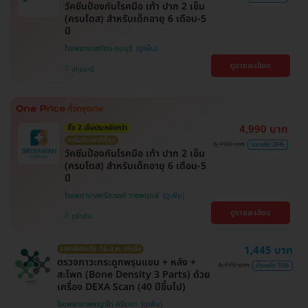
วัคซีนป้องกันโรคมือ เท้า ปาก 2 เข็ม
(ครบโดส) สำหรับเด็กอายุ 6 เดือน-5
ปี
โรงพยาบาลภัทร-ธนบุรี
ดูรายละเอียด
ปทุมธานี
4,990 บาท
ซื้อ 2 เข็มประหยัดกว่า
การันตีราคาดีที่สุด
6,700 บาท
ประหยัด 26%
วัคซีนป้องกันโรคมือ เท้า ปาก 2 เข็ม
(ครบโดส) สำหรับเด็กอายุ 6 เดือน-5
ปี
โรงพยาบาลศรีสวรรค์ ราชพฤกษ์
ดูรายละเอียด
ตลิ่งชัน
1,445 บาท
ราคาพิเศษถึง 16 ส.ค. เท่านั้น
ตรวจภาวะกระดูกพรุนแขน + หลัง +
4,770 บาท
ประหยัด 70%
สะโพก (Bone Density 3 Parts) ด้วย
เครื่อง DEXA Scan (40 ปีขึ้นไป)
โรงพยาบาลพญาไท ศรีราชา