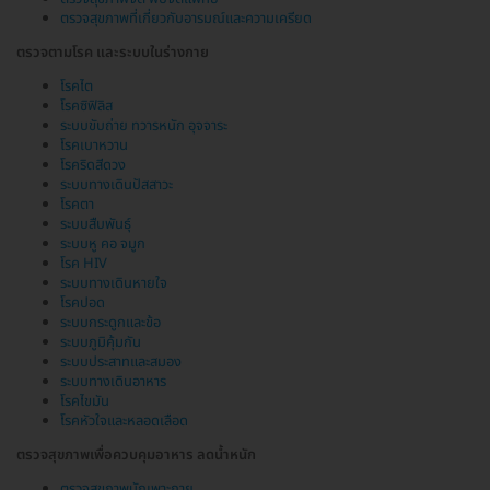
ตรวจสุขภาพที่เกี่ยวกับอารมณ์และความเครียด
ตรวจตามโรค และระบบในร่างกาย
โรคไต
โรคซิฟิลิส
ระบบขับถ่าย ทวารหนัก อุจจาระ
โรคเบาหวาน
โรคริดสีดวง
ระบบทางเดินปัสสาวะ
โรคตา
ระบบสืบพันธุ์
ระบบหู คอ จมูก
โรค HIV
ระบบทางเดินหายใจ
โรคปอด
ระบบกระดูกและข้อ
ระบบภูมิคุ้มกัน
ระบบประสาทและสมอง
ระบบทางเดินอาหาร
โรคไขมัน
โรคหัวใจและหลอดเลือด
ตรวจสุขภาพเพื่อควบคุมอาหาร ลดน้ำหนัก
ตรวจสุขภาพนักเพาะกาย