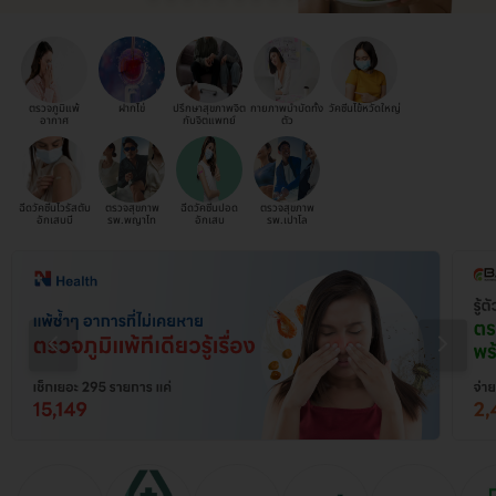
ตรวจภูมิแพ้
ฝากไข่
ปรึกษาสุขภาพจิต
กายภาพบำบัดทั้ง
วัคซีนไข้หวัดใหญ่
อากาศ
กับจิตแพทย์
ตัว
ฉีดวัคซีนไวรัสตับ
ตรวจสุขภาพ
ฉีดวัคซีนปอด
ตรวจสุขภาพ
อักเสบบี
รพ.พญาไท
อักเสบ
รพ.เปาโล