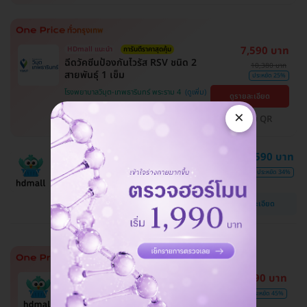
7,590 บาท
HDmall แนะนำ
การันตีราคาสุดคุ้ม
ฉีดวัคซีนป้องกันไวรัส RSV ชนิด 2
10,380 บาท
สายพันธ์ุ 1 เข็ม
ประหยัด 25%
โรงพยาบาลวิมุต-เทพธารินทร์ พระราม 4
ดูรายละเอียด
×
คลองเตย
จ่ายด้วย QR
7,590 บาท
การันตีราคาสุดคุ้ม
HDmall แนะนำ
ฉีดวัคซีนป้องกันไวรัส RSV ชนิด 2 สาย
11,500 บาท
ประหยัด 34%
พันธ์ุ ป้องกันครอบคลุมอุ่นใจกว่า
โปรขายดี! HDmall แนะนำ
ดูรายละเอียด
4,990 บาท
การันตีราคาดีที่สุด
ซื้อ 2 เข็มประหยัดกว่า
9,130 บาท
ประหยัด 45%
รวมค่าแพทย์และค่าบริการ รพ. แล้ว