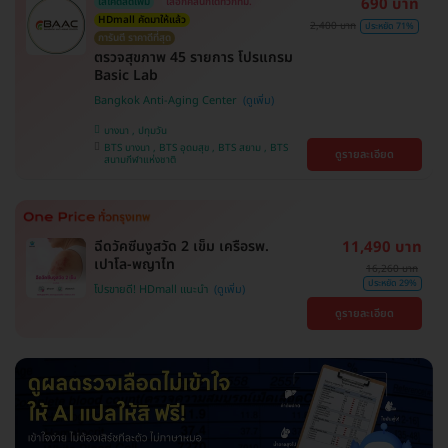
690 บาท
ใส่โค้ดลดเพิ่ม
เลือกคลินิกได้ทั่วกทม.
HDmall คัดมาให้แล้ว
2,400 บาท
ประหยัด 71%
การันตี ราคาดีที่สุด
ตรวจสุขภาพ 45 รายการ โปรแกรม
Basic Lab
Bangkok Anti-Aging Center
บางนา , ปทุมวัน
BTS บางนา , BTS อุดมสุข , BTS สยาม , BTS
ดูรายละเอียด
สนามกีฬาแห่งชาติ
ฉีดวัคซีนงูสวัด 2 เข็ม เครือรพ.
11,490 บาท
เปาโล-พญาไท
16,260 บาท
ประหยัด 29%
โปรขายดี! HDmall แนะนำ
ดูรายละเอียด