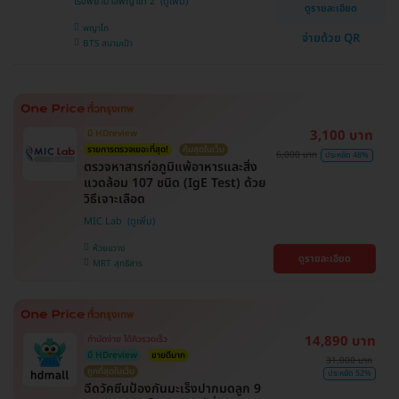
โรงพยาบาลพญาไท 2
ดูรายละเอียด
พญาไท
จ่ายด้วย QR
BTS สนามเป้า
3,100 บาท
มี HDreview
รายการตรวจเยอะที่สุด!
คุ้มสุดในเว็บ
6,000 บาท
ประหยัด 48%
ตรวจหาสารก่อภูมิแพ้อาหารและสิ่ง
แวดล้อม 107 ชนิด (IgE Test) ด้วย
วิธีเจาะเลือด
MIC Lab
ห้วยขวาง
ดูรายละเอียด
MRT สุทธิสาร
14,890 บาท
ทำนัดง่าย ได้คิวรวดเร็ว
มี HDreview
ขายดีมาก
31,000 บาท
ถูกที่สุดในเว็บ
ประหยัด 52%
ฉีดวัคซีนป้องกันมะเร็งปากมดลูก 9