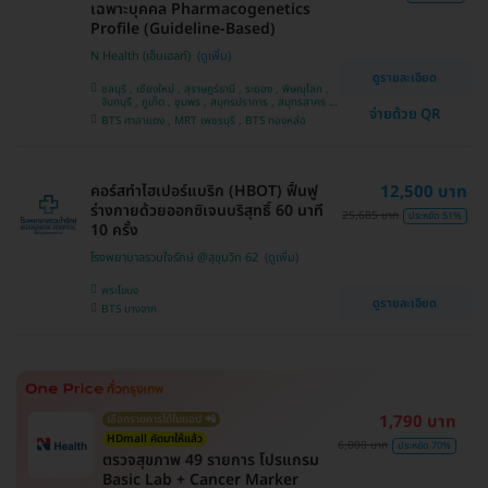
เฉพาะบุคคล Pharmacogenetics
Profile (Guideline-Based)
N Health (เอ็นเฮลท์)
ดูรายละเอียด
ชลบุรี , เชียงใหม่ , สุราษฎร์ธานี , ระยอง , พิษณุโลก ,
จันทบุรี , ภูเก็ต , ชุมพร , สมุทรปราการ , สมุทรสาคร ,
จ่ายด้วย QR
นครราชสีมา , สุพรรณบุรี , ขอนแก่น , ปราจีนบุรี ,
BTS ศาลาแดง , MRT เพชรบุรี , BTS ทองหล่อ
ปทุมธานี , กาญจนบุรี , บางรัก , กระบี่ , เชียงราย ,
แพร่ , อุดรธานี , นครศรีธรรมราช , นนทบุรี ,
นครสวรรค์ , อุบลราชธานี , บางแค , สระบุรี , ห้วยขวาง
, สงขลา , ตาก , สุราษฎ์ธานี , ประจวบคีรีขันธ์ ,
พระนครศรีอยุธยา
คอร์สทำไฮเปอร์แบริก (HBOT) ฟื้นฟู
12,500 บาท
ร่างกายด้วยออกซิเจนบริสุทธิ์ 60 นาที
25,685 บาท
ประหยัด 51%
10 ครั้ง
โรงพยาบาลรวมใจรักษ์ @สุขุมวิท 62
พระโขนง
ดูรายละเอียด
BTS บางจาก
1,790 บาท
เลือกรายการได้ในแอป 📲
HDmall คัดมาให้แล้ว
6,000 บาท
ประหยัด 70%
ตรวจสุขภาพ 49 รายการ โปรแกรม
Basic Lab + Cancer Marker