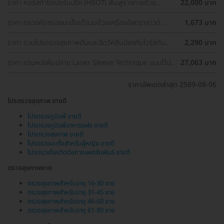
ราคา คอร์สทำไฮเปอร์แบริก (HBOT) ฟื้นฟูร่างกายด้วย
22,000 บาท
ออกซิเจนบริสุทธิ์ 90 นาที 10 ครั้ง
ราคา ตรวจคัดกรองมะเร็งเต้านมด้วยเครื่องอัลตราซาวด์
1,673 บาท
(Ultrasound of Breast) (ผู้หญิงน้อยกว่า 35 ปี)
ราคา รวมโปรตรวจสุขภาพตับและฉีดวัคซีนป้องกันไวรัสตับ
2,290 บาท
อักเสบ ราคาพิเศษ! เลือกตรวจใกล้บ้านได้
ราคา ขริบหนังหุ้มปลาย Laser Sleeve Technique แบบไร้ปม
27,063 บาท
ไหม
ราคาอัพเดตล่าสุด 2569-08-06
โปรตรวจสุขภาพ ขายดี
โปรตรวจภูมิแพ้ ขายดี
โปรตรวจภูมิแพ้อาหารแฝง ขายดี
โปรตรวจสุขภาพ ขายดี
โปรตรวจมะเร็งสำหรับผู้หญิง ขายดี
โปรตรวจโรคติดต่อทางเพศสัมพันธ์ ขายดี
ตรวจสุขภาพชาย
ตรวจสุขภาพสำหรับอายุ 16-30 ชาย
ตรวจสุขภาพสำหรับอายุ 31-45 ชาย
ตรวจสุขภาพสำหรับอายุ 46-60 ชาย
ตรวจสุขภาพสำหรับอายุ 61-80 ชาย