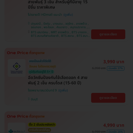
สายพันธุ์ 3 เข็ม สำหรับผู้ที่มีอายุ 15
ปีขึ้น ราคาพิเศษ
โปรขายดี! HDmall แนะนำ
ปทุมธานี , บึงกุ่ม , บางบอน , จตุจักร , ลาดพร้าว ,
จอมทอง , พระโขนง , คันนายาว , สมุทรปราการ ,
ปทุมวัน , พญาไท , หนองแขม , บางรัก ,
BTS เสนานิคม , MRT ลาดพร้าว , BTS บางจาก ,
ดูรายละเอียด
ราษฎร์บูรณะ , ภาษีเจริญ , ราชเทวี , บริการถึงบ้าน ,
BTS สนามกีฬาแห่งชาติ , BTS สยาม , BTS สนาม
บางนา , ตลิ่งชัน , คลองเตย
เป้า , BTS บางหว้า , MRT บางไผ่ , MRT บางหว้า ,
BTS พญาไท , BTS ปุณณวิถี , BTS อุดมสุข , BTS
บางนา , BTS สะพานควาย , BTS ศรีนครินทร์
3,990 บาท
เคยเป็นแล้วก็ฉีดได้
ฉีดเลย ไม่ต้องตรวจภูมิ
6,350 บาท
ประหยัด 37%
ภูมิคุ้มกันอยู่ได้ 5+ ปี
ฉีดวัคซีนป้องกันไข้เลือดออก 4 สาย
พันธุ์ 2 เข็ม ครบโดส (15-60 ปี)
โรงพยาบาลนวมินทร์ 9
ดูรายละเอียด
มีนบุรี
4,990 บาท
ซื้อ 2 เข็มประหยัดกว่า
การันตีราคาดีที่สุด
6,700 บาท
ประหยัด 26%