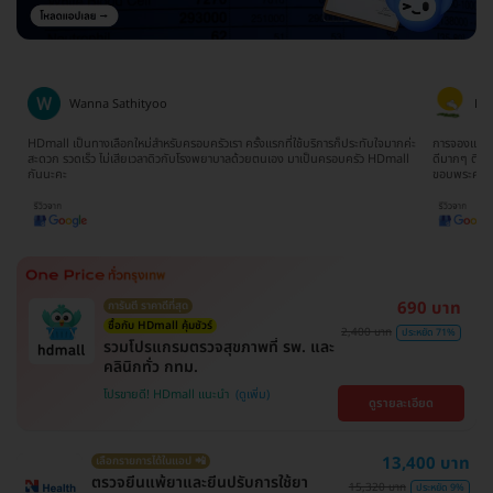
Wanna Sathityoo
Ra
ีก
HDmall เป็นทางเลือกใหม่สำหรับครอบครัวเรา ครั้งแรกที่ใช้บริการก็ประทับใจมากค่ะ
การจองแพ็คเ
ใจ
สะดวก รวดเร็ว ไม่เสียเวลาดิวกับโรงพยาบาลด้วยตนเอง มาเป็นครอบครัว HDmall
ดีมากๆ ติดต
กันนะคะ
ขอบพระคุณ
690 บาท
การันตี ราคาดีที่สุด
ซื้อกับ HDmall คุ้มชัวร์
2,400 บาท
ประหยัด 71%
รวมโปรแกรมตรวจสุขภาพที่ รพ. และ
คลินิกทั่ว กทม.
โปรขายดี! HDmall แนะนำ
ดูรายละเอียด
13,400 บาท
เลือกรายการได้ในแอป 📲
ตรวจยีนแพ้ยาและยีนปรับการใช้ยา
15,320 บาท
ประหยัด 9%