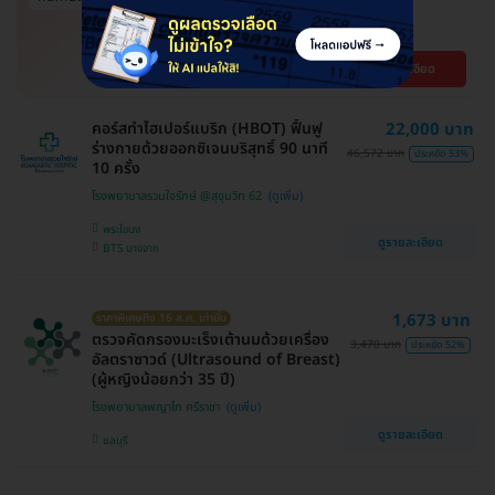
ฉีดวัคซีนป้องกันโรคมือ เท้า ปาก
สร้างภูมิคุ้มกันให้ลูก
โปรขายดี! HDmall แนะนำ
ดูรายละเอียด
คอร์สทำไฮเปอร์แบริก (HBOT) ฟื้นฟู
22,000 บาท
ร่างกายด้วยออกซิเจนบริสุทธิ์ 90 นาที
46,572 บาท
ประหยัด 53%
10 ครั้ง
โรงพยาบาลรวมใจรักษ์ @สุขุมวิท 62
พระโขนง
ดูรายละเอียด
BTS บางจาก
1,673 บาท
ราคาพิเศษถึง 16 ส.ค. เท่านั้น
ตรวจคัดกรองมะเร็งเต้านมด้วยเครื่อง
3,470 บาท
ประหยัด 52%
อัลตราซาวด์ (Ultrasound of Breast)
(ผู้หญิงน้อยกว่า 35 ปี)
โรงพยาบาลพญาไท ศรีราชา
ดูรายละเอียด
ชลบุรี