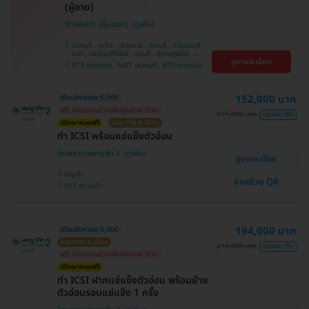
(ผู้ชาย)
N Health (เอ็นเฮลท์)
นนทบุรี , ภูเก็ต , เชียงราย , สระบุรี , กาญจนบุรี ,
ตาก , ประจวบคีรีขันธ์ , ชลบุรี , สุราษฎร์ธานี ,
ดูรายละเอียด
บางรัก , นครสวรรค์ , บางแค , ห้วยขวาง , สงขลา ,
BTS ศาลาแดง , MRT เพชรบุรี , BTS ทองหล่อ
ปทุมธานี , สมุทรปราการ , สมุทรสาคร , ชุมพร ,
นครราชสีมา , สุพรรณบุรี , ขอนแก่น , แพร่ ,
นครศรีธรรมราช , เชียงใหม่ , พิษณุโลก , ระยอง ,
จันทบุรี , อุบลราชธานี , พระนครศรีอยุธยา , สุราษฎ์
152,000 บาท
เดือนสิงหาลด 5,000
ธานี , อุดรธานี , ปราจีนบุรี , กระบี่
ฟรี! โปรแกรมช่วยเพิ่มคุณภาพ ICSI
171,000 บาท
ประหยัด 8%
ปรึกษาหมอฟรี
ผ่อน 0% 6 เดือน
ทำ ICSI พร้อมแช่แข็งตัวอ่อน
โรงพยาบาลพญาไท 2
ดูรายละเอียด
พญาไท
จ่ายด้วย QR
BTS สนามเป้า
194,000 บาท
เดือนสิงหาลด 5,000
ผ่อน 0% 6 เดือน
218,000 บาท
ประหยัด 7%
ฟรี! โปรแกรมช่วยเพิ่มคุณภาพ ICSI
ปรึกษาหมอฟรี
ทำ ICSI ฝากแช่แข็งตัวอ่อน พร้อมย้าย
ตัวอ่อนรอบแช่แข็ง 1 ครั้ง