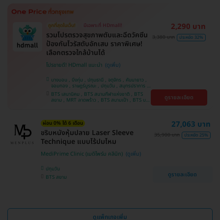
2,290 บาท
ถูกที่สุดในเว็บ!
มีเฉพาะที่ HDmall!
รวมโปรตรวจสุขภาพตับและฉีดวัคซีน
3,380 บาท
ประหยัด 32%
ป้องกันไวรัสตับอักเสบ ราคาพิเศษ!
เลือกตรวจใกล้บ้านได้
โปรขายดี! HDmall แนะนำ
บางบอน , บึงกุ่ม , ปทุมธานี , จตุจักร , คันนายาว ,
จอมทอง , ราษฎร์บูรณะ , ปทุมวัน , สมุทรปราการ ,
ลาดพร้าว , พญาไท , ภาษีเจริญ , พระโขนง , บางรัก
BTS เสนานิคม , BTS สนามกีฬาแห่งชาติ , BTS
ดูรายละเอียด
, หนองแขม , บริการถึงบ้าน , ราชเทวี , บางนา ,
สยาม , MRT ลาดพร้าว , BTS สนามเป้า , BTS บาง
คลองเตย , ตลิ่งชัน
หว้า , MRT บางไผ่ , MRT บางหว้า , BTS บางจาก ,
BTS ปุณณวิถี , BTS พญาไท , BTS อุดมสุข , BTS
บางนา , BTS ศรีนครินทร์ , BTS สะพานควาย
27,063 บาท
ผ่อน 0% ได้ 6 เดือน
ขริบหนังหุ้มปลาย Laser Sleeve
35,900 บาท
ประหยัด 25%
Technique แบบไร้ปมไหม
MediPrime Clinic (เมดิไพร์ม คลินิก)
ปทุมวัน
ดูรายละเอียด
BTS สยาม
ดูแพ็กเกจเพิ่ม