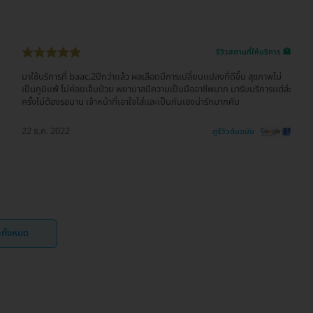
รีวิวสถานที่ให้บริการ 🏥
มาใช้บริการที่ baac.2ปีกว่าเเล้ว ผลเลือดมีการเปลี่ยนเเปลงที่ดีขึ้น สุขภาพไม่
เป็นภูมิเเพ้ ไม่ค่อยเจ็บป่วย พยาบาลมีความเป็นมืออาชีพมาก มารับบริการเเต่ล่ะ
ครั้งไม่ต้องรอนาน เจ้าหน้าที่เอาใจใส่เเละเป็นกันเองน่ารักมากคับ
22 ธ.ค. 2022
ดูรีวิวต้นฉบับ
ิวทั้งหมด