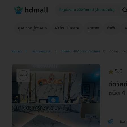
ดูหมวดหมู่ทั้งหมด
ผ่าตัด HDcare
สุขภาพ
ทำฟัน
ค
หน้าแรก
แพ็กเกจสุขภาพ
ฉีดวัคซีน HPV (HPV Vaccine)
ฉีดวัคซีน HPV
5.0
ฉีดวัค
ชนิด 4 
Ban