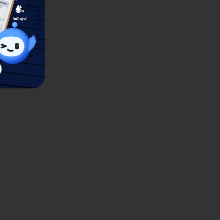
V 4 สายพันธุ์ ในผู้ชาย ที่ BAAC
อันดับหนึ่ง Mr. Gay World