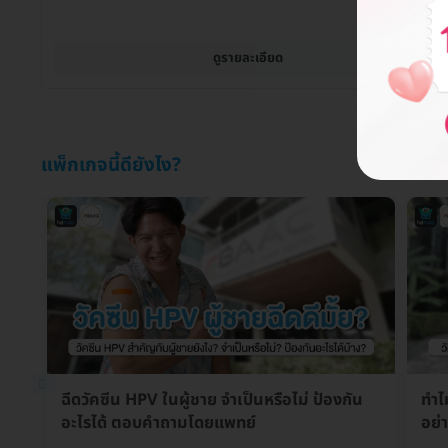
ดูรายละเอียด
แพ็กเกจนี้ดียังไง?
ฉีดวัคซีน HPV ในผู้ชาย จำเป็นหรือไม่ ป้องกัน
ทำไ
อะไรได้ ตอบคำถามโดยแพทย์
อย่