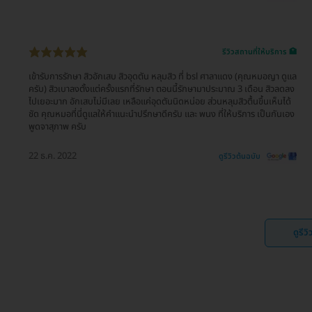
รีวิวสถานที่ให้บริการ 🏥
เข้ารับการรักษา สิวอักเสบ สิวอุดตัน หลุมสิว ที่ bsl ศาลาแดง (คุณหมอญา ดูแล
ครับ) สิวเบาลงตั้งแต่ครั้งแรกที่รักษา ตอนนี้รักษามาประมาณ 3 เดือน สิวลดลง
ไปเยอะมาก อักเสบไม่มีเลย เหลือแค่อุดตันนิดหน่อย ส่วนหลุมสิวตื้นขึ้นเห็นได้
ชัด คุณหมอที่นี่ดูแลให้คำแนะนำปรึกษาดีครับ และ พนง ที่ให้บริการ เป็นกันเอง
พูดจาสุภาพ ครับ
22 ธ.ค. 2022
ดูรีวิวต้นฉบับ
ดูรีว