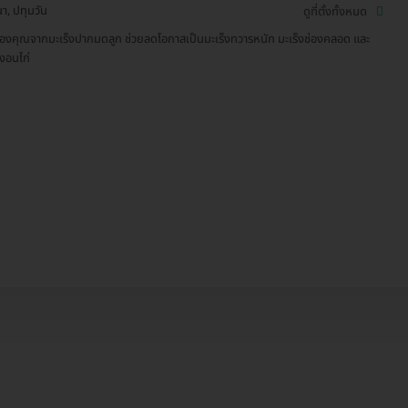
า, ปทุมวัน
ดูที่ตั้งทั้งหมด
องคุณจากมะเร็งปากมดลูก ช่วยลดโอกาสเป็นมะเร็งทวารหนัก มะเร็งช่องคลอด และ
งอนไก่