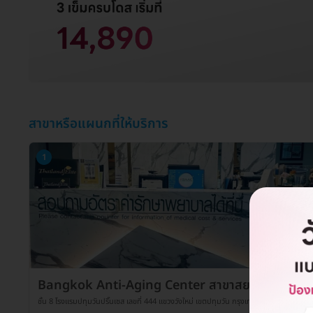
สาขาหรือแผนกที่ให้บริการ
1
Bangkok Anti-Aging Center สาขาสยาม
ชั้น 8 โรงแรมปทุมวันปริ๊นเซส เลขที่ 444 แขวงวังใหม่ เขตปทุมวัน กรุงเทพมหานคร 10330