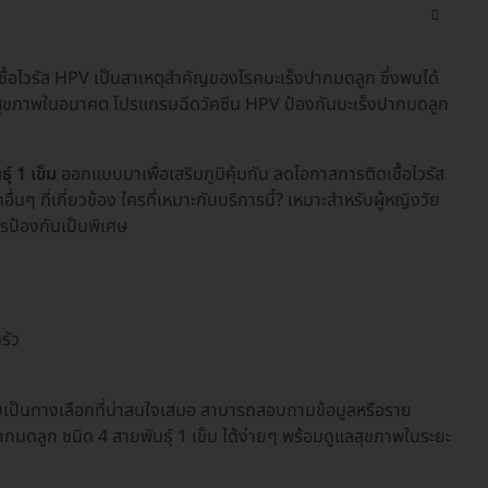
้อไวรัส HPV เป็นสาเหตุสำคัญของโรคมะเร็งปากมดลูก ซึ่งพบได้
้สุขภาพในอนาคต โปรแกรมฉีดวัคซีน HPV ป้องกันมะเร็งปากมดลูก
์ 1 เข็ม
ออกแบบมาเพื่อเสริมภูมิคุ้มกัน ลดโอกาสการติดเชื้อไวรัส
นๆ ที่เกี่ยวข้อง ใครที่เหมาะกับบริการนี้? เหมาะสำหรับผู้หญิงวัย
การป้องกันเป็นพิเศษ
รัว
บเป็นทางเลือกที่น่าสนใจเสมอ สามารถสอบถามข้อมูลหรือราย
ากมดลูก ชนิด 4 สายพันธุ์ 1 เข็ม ได้ง่ายๆ พร้อมดูแลสุขภาพในระยะ