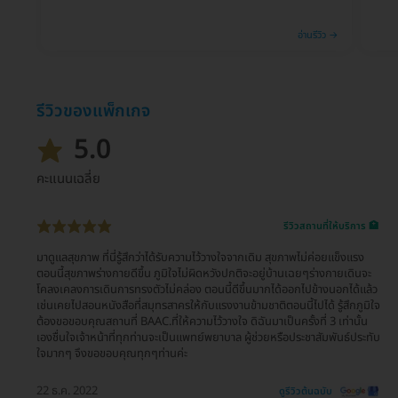
อ่านรีวิว →
รีวิวของแพ็กเกจ
5.0
คะแนนเฉลี่ย
รีวิวสถานที่ให้บริการ 🏥
มาดูแลสุขภาพ ที่นี่รู้สึกว่าได้รับความไว้วางใจจากเดิม สุขภาพไม่ค่อยแข็งแรง
ตอนนี้สุขภาพร่างกายดีขึ้น ภูมิใจไม่ผิดหวังปกติจะอยู่บ้านเฉยๆร่างกายเดินจะ
โคลงเคลงการเดินการทรงตัวไม่คล่อง ตอนนี้ดีขึ้นมากได้ออกไปข้างนอกได้แล้ว
เช่นเคยไปสอนหนังสือที่สมุทรสาครให้กับแรงงานข้ามชาติตอนนี้ไปได้ รู้สึกภูมิใจ
ต้องขอขอบคุณสถานที่ BAAC.ที่ให้ความไว้วางใจ ดิฉันมาเป็นครั้งที่ 3 เท่านั้น
เองชื่นใจเจ้าหน้าที่ทุกท่านจะเป็นแพทย์พยาบาล ผู้ช่วยหรือประชาสัมพันธ์ประทับ
ใจมากๆ จึงขอขอบคุณทุกๆท่านค่ะ
22 ธ.ค. 2022
ดูรีวิวต้นฉบับ