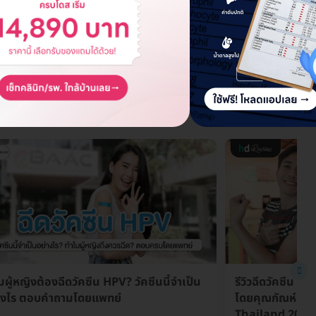
ดูรายละเอียด
มผู้หญิงต้องฉีดวัคซีน HPV? วัคซีนนี้จำเป็น
รีวิวฉีดวัคซีน HP
างไร ตอบคำถามโดยแพทย์
โดยคุณกัณห์ รอง
Thailand 2023