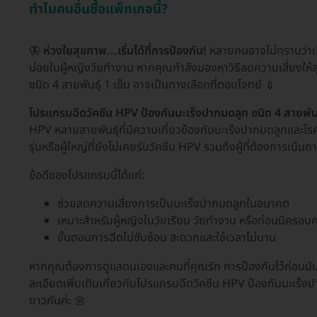
ทำไมคนอื่นซื้อแพ็กเกจนี้?
🦋
ห่วงใยสุขภาพ...เริ่มได้ที่การป้องกัน!
หลายคนอาจไม่ทราบว่าเชื
บ่อยในผู้หญิงวัยทำงาน หากคุณกำลังมองหาวิธีลดความเสี่ยงให
ชนิด 4 สายพันธุ์ 1 เข็ม อาจเป็นทางเลือกที่ตอบโจทย์ 💉
โปรแกรมฉีดวัคซีน HPV ป้องกันมะเร็งปากมดลูก ชนิด 4 สายพันธุ
HPV หลายสายพันธุ์ที่มีความเกี่ยวข้องกับมะเร็งปากมดลูกและโรคอื่
รุ่นหรือผู้ใหญ่ที่ยังไม่เคยรับวัคซีน HPV รวมถึงผู้ที่ต้องการเน้น
ข้อดีของโปรแกรมนี้ได้แก่:
ช่วยลดความเสี่ยงการเป็นมะเร็งปากมดลูกในอนาคต
เหมาะสำหรับผู้หญิงในวัยเรียน วัยทำงาน หรือก่อนมีครอบค
ขั้นตอนการฉีดไม่ซับซ้อน สะดวกและใช้เวลาไม่นาน
หากคุณต้องการดูแลตนเองและคนที่คุณรัก การป้องกันไว้ก่อนนั
ละเอียดเพิ่มเติมเกี่ยวกับโปรแกรมฉีดวัคซีน HPV ป้องกันมะเร็งป
ยาวกันค่ะ 🌼