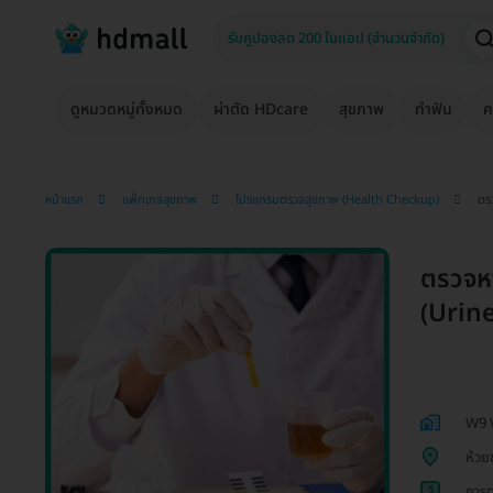
ดูหมวดหมู่ทั้งหมด
ผ่าตัด HDcare
สุขภาพ
ทำฟัน
ค
หน้าแรก
แพ็กเกจสุขภาพ
โปรแกรมตรวจสุขภาพ (Health Checkup)
ตร
ตรวจหา
(Urine
W9 W
ห้วย
1
การต