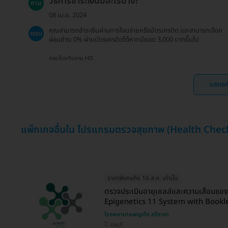
วิธีการชำระเงินมีอะไรบ้าง?
ถาม
08 เม.ย. 2024
คุณสามารถชำระเงินผ่านการโอนจ่ายหรือบัตรเครดิต และสามารถเลือก
ตอบ
ผ่อนชำระ 0% ผ่านบัตรเครดิตได้หากมียอด 3,000 บาทขึ้นไป
ตอบโดยทีมงาน HD
แสดงค
แพ็กเกจอื่นใน โปรแกรมตรวจสุขภาพ (Health Chec
ราคาพิเศษถึง 16 ส.ค. เท่านั้น
ตรวจประเมินอายุเซลล์และความเสื่อมขอ
Epigenetics 11 System with Bookl
โรงพยาบาลพญาไท ศรีราชา
ชลบุรี