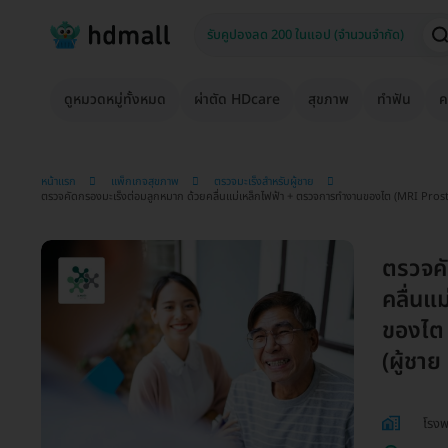
ดูหมวดหมู่ทั้งหมด
ผ่าตัด HDcare
สุขภาพ
ทำฟัน
ค
หน้าแรก
แพ็กเกจสุขภาพ
ตรวจมะเร็งสำหรับผู้ชาย
ตรวจคัดกรองมะเร็งต่อมลูกหมาก ด้วยคลื่นแม่เหล็กไฟฟ้า + ตรวจการทำงานของไต (MRI Prostate
ตรวจคั
คลื่นแ
ของไต
(ผู้ชาย
โรงพ