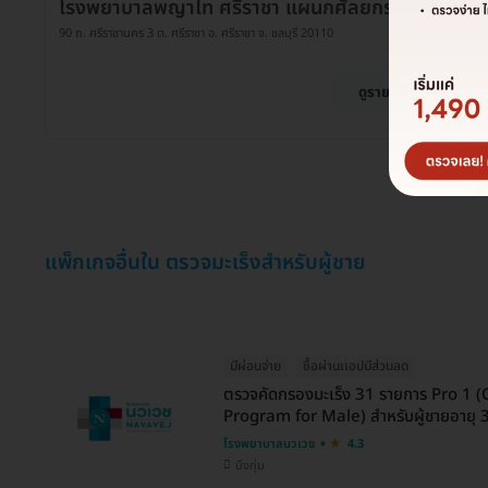
โรงพยาบาลพญาไท ศรีราชา แผนกศัลยกรรมทั่วไป
90 ถ. ศรีราชานคร 3 ต. ศรีราชา อ. ศรีราชา จ. ชลบุรี 20110
ดูรายละเอียด
แพ็กเกจอื่นใน ตรวจมะเร็งสำหรับผู้ชาย
มีผ่อนจ่าย
ซื้อผ่านเเอปมีส่วนลด
ตรวจคัดกรองมะเร็ง 31 รายการ Pro 1 
Program for Male) สำหรับผู้ชายอายุ 35
โรงพยาบาลนวเวช
4.3
บึงกุ่ม