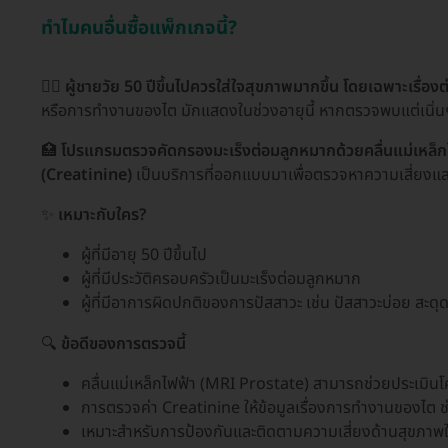
ทำไมคนอื่นซื้อแพ็กเกจนี้?
🧔‍♂️
ผู้ชายวัย 50 ปีขึ้นไปควรใส่ใจสุขภาพมากขึ้น โดยเฉพาะเรื่อ
หรือการทำงานของไต มักแสดงในช่วงอายุนี้ หากตรวจพบแต่เนิ่น
🏥
โปรแกรมตรวจคัดกรองมะเร็งต่อมลูกหมากด้วยคลื่นแม่เหล
(Creatinine)
เป็นบริการที่ออกแบบมาเพื่อตรวจหาความเสี่ยงและ
✨
เหมาะกับใคร?
ผู้ที่มีอายุ 50 ปีขึ้นไป
ผู้ที่มีประวัติครอบครัวเป็นมะเร็งต่อมลูกหมาก
ผู้ที่มีอาการผิดปกติของการปัสสาวะ เช่น ปัสสาวะบ่อย สะดุ
🔍
ข้อดีของการตรวจนี้
คลื่นแม่เหล็กไฟฟ้า (MRI Prostate) สามารถช่วยประเมิน
การตรวจค่า Creatinine ให้ข้อมูลเรื่องการทำงานของไต 
เหมาะสำหรับการป้องกันและติดตามความเสี่ยงด้านสุขภาพ