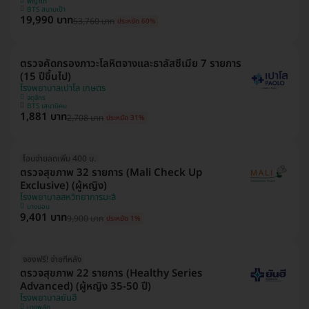
พญาไท
BTS สนามเป้า
19,990 บาท
53,760 บาท
ประหยัด 60%
ตรวจคัดกรองภาวะโลหิตจางและธาลัสซีเมีย 7 รายการ
(15 ปีขึ้นไป)
โรงพยาบาลเปาโล เกษตร
จตุจักร
BTS เสนานิคม
1,881 บาท
2,708 บาท
ประหยัด 31%
โอนจ่ายลดเพิ่ม 400 บ.
ตรวจสุขภาพ 32 รายการ (Mali Check Up
Exclusive) (ผู้หญิง)
โรงพยาบาลสหวิทยาการมะลิ
บางบอน
9,401 บาท
9,900 บาท
ประหยัด 1%
จองฟรี! จ่ายทีหลัง
ตรวจสุขภาพ 22 รายการ (Healthy Series
Advanced) (ผู้หญิง 35-50 ปี)
โรงพยาบาลยันฮี
บางพลัด