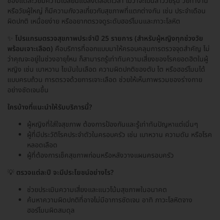
ของแต่ละวัยมีความเปลี่ยนแปลงตลอดเวลา ไม่ว่าจะเป็นสาววัยรุ่น วัยทำงาน
หรือวัยผู้ใหญ่ ก็มีความกังวลเกี่ยวกับสุขภาพที่แตกต่างกัน เช่น ประจำเดือน
ผิดปกติ เหนื่อยง่าย หรืออยากตรวจดูระดับฮอร์โมนและภาวะโลหิต
✨
โปรแกรมตรวจสุขภาพประจำปี 25 รายการ (สำหรับผู้หญิงทุกช่วงวัย
พร้อมเจาะเลือด)
คือบริการที่ออกแบบมาให้ครอบคลุมการตรวจจุดสำคัญ ไม่
ว่าคุณจะอยู่ในช่วงอายุไหน ก็สามารถรู้เท่าทันความเสี่ยงของโรคยอดฮิตในผู้
หญิง เช่น เบาหวาน ไขมันในเลือด ความผิดปกติของตับ ไต หรือฮอร์โมนได้
แบบครบถ้วน การตรวจด้วยการเจาะเลือด ช่วยให้เห็นภาพรวมของร่างกาย
อย่างชัดเจนขึ้น
ใครบ้างที่แนะนำให้รับบริการนี้?
ผู้หญิงที่ใส่ใจสุขภาพ ต้องการป้องกันและรู้เท่าทันปัญหาแต่เนิ่นๆ
ผู้ที่มีประวัติโรคประจำตัวในครอบครัว เช่น เบาหวาน ความดัน หรือโรค
หลอดเลือด
ผู้ที่ต้องการเช็คสุขภาพก่อนหรือหลังวางแผนครอบครัว
💡
ตรวจแต่ละปี จะมีประโยชน์อย่างไร?
ช่วยประเมินความเสี่ยงและแนวโน้มสุขภาพในอนาคต
ค้นหาความผิดปกติที่อาจไม่มีอาการชัดเจน อาทิ ภาวะโลหิตจาง
ฮอร์โมนผิดสมดุล