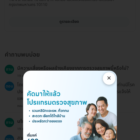
กรุงเทพมหานคร 10110
ดูรายละเอียด
คำถามพบบ่อย
มีความเสี่ยงหรือผลข้างเคียงจากการตรวจสุขภาพนี้หรือไม่?
ถาม
×
19 ธ.ค. 2024
โดยทั่วไปการตรวจสุขภาพไม่มีความเสี่ยงมากนัก แต่หากท่านมีโรค
ตอบ
ประจำตัวหรือได้รับยาที่มีผลต่อการแข็งตัวของเลือด ควรแจ้งให้
แพทย์ทราบก่อนการตรวจ
ตอบโดยทีมงาน HD
นโยบายการคืนเงินของ HDmall เป็นอย่างไร?
ถาม
19 ธ.ค. 2024
สามารถขอคืนเงินได้ตามนโยบายที่ระบุไว้ที่
ตอบ