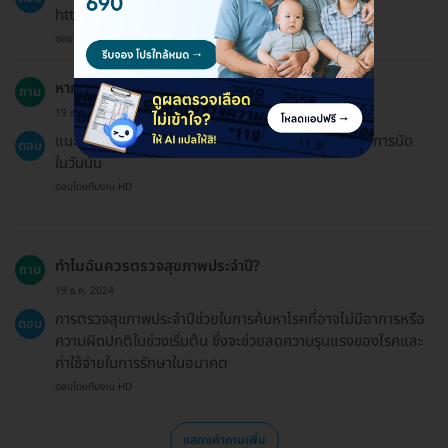
https://hdmall.co.th/c/refund-policy-hdmall
ตอบโดยทีมงาน HD
หากฉันต้องการทำนัดในวันนั้น ควรทำอย่างไร?
ถาม
19 ธ.ค. 2024
แนะนำให้ติดต่อคลินิกหรือโรงพยาบาลโดยตรงหากต้องการนัด
ตอบ
ในวันนั้น
ตอบโดยทีมงาน HD
ทำไมฉันควรตรวจสุขภาพประจำปี?
ถาม
19 ธ.ค. 2024
การตรวจสุขภาพประจำปีช่วยในการค้นหาโรคที่อาจไม่มีอาการหรือ
ตอบ
ความผิดปกติในช่วงเริ่มต้น ซึ่งจะช่วยลดความรุนแรงของโรคและ
ค่าใช้จ่ายในการรักษาในอนาคต
ตอบโดยทีมงาน HD
แสดงคำถามเพิ่ม