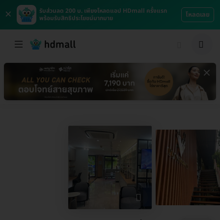
×
รับส่วนลด 200 บ. เพียงโหลดแอป HDmall ครั้งแรก
โหลดเลย
พร้อมรับสิทธิประโยชน์มากมาย