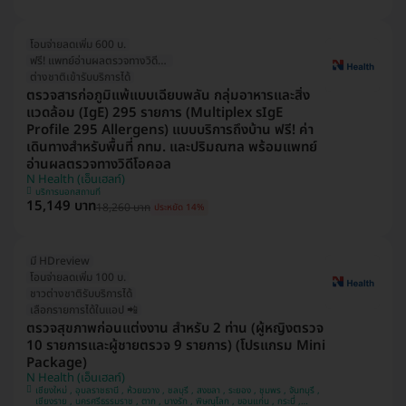
โอนจ่ายลดเพิ่ม 600 บ.
ฟรี! แพทย์อ่านผลตรวจทางวิดีโอคอล
ต่างชาติเข้ารับบริการได้
ตรวจสารก่อภูมิแพ้แบบเฉียบพลัน กลุ่มอาหารและสิ่ง
แวดล้อม (IgE) 295 รายการ (Multiplex sIgE
Profile 295 Allergens) แบบบริการถึงบ้าน ฟรี! ค่า
เดินทางสำหรับพื้นที่ กทม. และปริมณฑล พร้อมแพทย์
อ่านผลตรวจทางวิดีโอคอล
N Health (เอ็นเฮลท์)
บริการนอกสถานที่
15,149 บาท
18,260 บาท
ประหยัด 14%
มี HDreview
โอนจ่ายลดเพิ่ม 100 บ.
ชาวต่างชาติรับบริการได้
เลือกรายการได้ในแอป 📲
ตรวจสุขภาพก่อนแต่งงาน สำหรับ 2 ท่าน (ผู้หญิงตรวจ
10 รายการและผู้ชายตรวจ 9 รายการ) (โปรแกรม Mini
Package)
N Health (เอ็นเฮลท์)
เชียงใหม่ , อุบลราชธานี , ห้วยขวาง , ชลบุรี , สงขลา , ระยอง , ชุมพร , จันทบุรี ,
เชียงราย , นครศรีธรรมราช , ตาก , บางรัก , พิษณุโลก , ขอนแก่น , กระบี่ ,