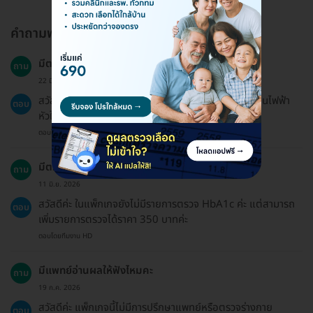
คำถามพบบ่อย
มีตรวจคลื่นหัวใจ//เอ๊กซ์สเรย์ปอดไหม่่คะ
ถาม
22 มี.ค. 2026
สวัสดีค่ะ ทาง N Health (เอ็นเฮลท์) ไม่มีบริการตรวจคลื่นไฟฟ้า
ตอบ
หัวใจ (EKG) รวมถึงการตรวจ X-ray นะคะ
ตอบโดยทีมงาน HD
มีตรวจค่าน้ำตาลสะสม HbA1c ด้วยมั๊ย
ถาม
11 มิ.ย. 2026
สวัสดีค่ะ ในแพ็กเกจยังไม่มีรายการตรวจ HbA1c ค่ะ แต่สามารถ
ตอบ
เพิ่มรายการตรวจได้ราคา 350 บาทค่ะ
ตอบโดยทีมงาน HD
มีแพทย์อ่านผลให้ฟังไหมคะ
ถาม
19 ก.ค. 2026
สวัสดีค่ะ แพ็กเกจนี้ไม่มีการปรึกษาแพทย์หรือตรวจร่างกาย
ตอบ