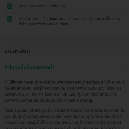
2
ดูรายการตรวจในรายละเอียดเลย
3
อิสระใหม่ในการปรับแต่งแพ็กเกจของคุณ✨ เลือกเพิ่มรายการที่ต้องการ
ได้ด้วยตนเองง่ายๆ ผ่านแอปได้แล้ว
รายละเอียด
ทำไมคนอื่นซื้อแพ็กเกจนี้?
🩺
ใส่ใจสุขภาพคุณผู้ชายง่ายขึ้น เพียงตรวจครั้งเดียวก็รู้ครบ!
ไม่ว่าคุณจะมี
ไลฟ์สไตล์ที่เร่งรีบ หรือรู้สึกกังวลกับปัญหาสุขภาพที่อาจแอบแฝง "โปรแกรม
ตรวจสุขภาพ 61 รายการ โปรแกรม Full Lab (ผู้ชาย) " ช่วยให้คุณเข้าใจ
สุขภาพตัวเองได้ละเอียดขึ้นในแบบที่สะดวกและครอบคลุม
โปรแกรมนี้เหมาะสำหรับคุณผู้ชายที่ต้องการตรวจเช็คสุขภาพอย่างละเอียด ไม่
ว่าจะเป็นผู้ที่ต้องการดูแลร่างกายให้แข็งแรงอยู่เสมอ ผู้ที่มีความเสี่ยงต่อโรค
เรื้อรังตามวัย หรือผู้ที่ไม่ได้ตรวจสุขภาพมานานแล้ว การตรวจ 61 รายการนี้
ครอบคลุมทั้งการตรวจเลือด ระบบตับ ไต ไขมันในเลือด เบาหวาน การทำงาน