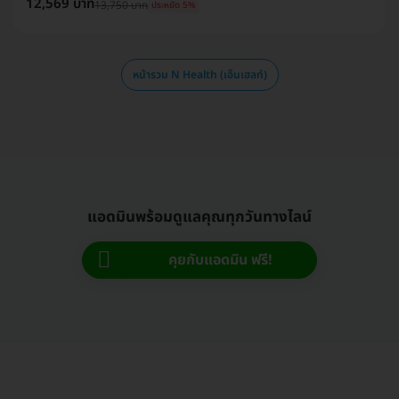
12,569 บาท
, สุราษฎ์ธานี , สมุทรปราการ , สุราษฎร์ธานี , อุดรธานี , นครราชสีมา , บางแค ,
13,750 บาท
ประหยัด 5%
แพร่ , สุพรรณบุรี , สมุทรสาคร , ภูเก็ต , ปทุมธานี , นนทบุรี
หน้ารวม N Health (เอ็นเฮลท์)
แอดมินพร้อมดูแลคุณทุกวันทางไลน์
คุยกับแอดมิน ฟรี!