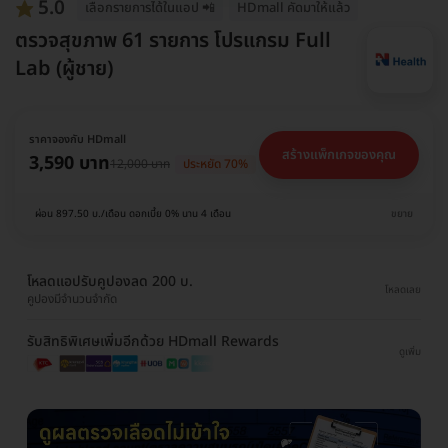
5.0
เลือกรายการได้ในแอป 📲
HDmall คัดมาให้แล้ว
ตรวจสุขภาพ 61 รายการ โปรแกรม Full
Lab (ผู้ชาย)
ราคาจองกับ HDmall
สร้างแพ็กเกจของคุณ
3,590 บาท
12,000 บาท
ประหยัด 70%
ผ่อน 897.50 บ./เดือน ดอกเบี้ย 0% นาน 4 เดือน
ขยาย
โหลดแอปรับคูปองลด 200 บ.
โหลดเลย
คูปองมีจำนวนจำกัด
รับสิทธิพิเศษเพิ่มอีกด้วย HDmall Rewards
ดูเพิ่ม