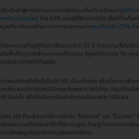
ับตัวเข้าสู่การตลาดแบบออนไลน์แบบเต็มตัว หลังพบว่า
ผู้ใช้อิ
แพทย์แบบออนไลน์
โดย 63% ของผู้ใช้อินเทอร์เน็ต เลือกที่จะค้นหา
ข้อมูลเกี่ยวกับการรักษา ตามการรายงานจาก
ศูนย์วิจัยพิว (The 
พยาบาลที่อยู่คู่กับชาวฝั่งธนมากว่า 27 ปี ด้วยความตั้งใจที่จะ
ยในพื้นที่กรุงเทพชั้นนอกและปริมณฑล มีศูนย์ที่โดดเด่น คือ ศูนย์
ณ์และอุปกรณ์ที่ทันสมัย
าบาลนครธนตัดสินใจจับมือ HD เป็นครั้งแรก เพื่อเริ่มขายแพ็กเ
็นแหล่งรวมบริการของคลินิกและโรงพยาบาลทั่วไทย ก่อนที่ต้นเด
 HD อีกครั้ง เพื่อให้บริการห้องผ่าตัดทางเลือกอย่าง HDcare
ของ HD ที่จะเข้ามาทำให้การผ่าตัด “ไม่ยุ่งยาก” และ “ไม่น่ากลัว” 
โรงพยาบาลที่มีห้องผ่าตัดที่ได้มาตรฐาน โดยผู้ป่วยสามารถปรึก
มีพยาบาลคอยดูแลประสานงานตลอดการรักษา