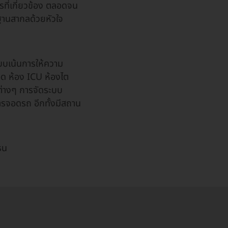
รที่เกี่ยวข้อง ตลอดจน
รฐานสากลด้วยหัวใจ
แบบเน้นการให้ความ
ลอด ห้อง ICU ห้องไต
ินต่างๆ การจัดระบบ
รจอดรถ อีกทั้งมีสถาน
ธน