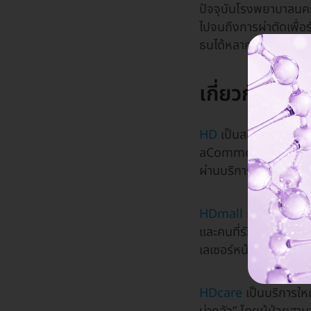
ปัจจุบันโรงพยาบาลนค
ไปจนถึงการผ่าตัดเพื่อ
ธนได้หลากหลาย เช่น
ผ
เกี่ยวกับ HD
HD
เป็นสตาร์ทอัพไทยที
aCommerce และ Lazada 
ผ่านบริการต่างๆ อย่า
HDmall
เป็นศูนย์รวมบ
และคนที่รักได้ง่ายๆ เ
เลเซอร์หน้า ศัลยกรรม
HDcare
เป็นบริการใหม