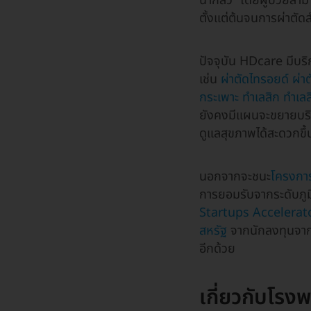
น่ากลัว” โดยผู้ป่วยส
ตั้งแต่ต้นจนการผ่าตัดส
ปัจจุบัน HDcare มีบริ
เช่น
ผ่าตัดไทรอยด์
ผ่า
กระเพาะ
ทำเลสิก
ทำเลส
ยังคงมีแผนจะขยายบริก
ดูแลสุขภาพได้สะดวกขึ้
นอกจากจะชนะ
โครงการ
การยอมรับจากระดับภูม
Startups Accelerat
สหรัฐ
จากนักลงทุนจาก
อีกด้วย
เกี่ยวกับโร