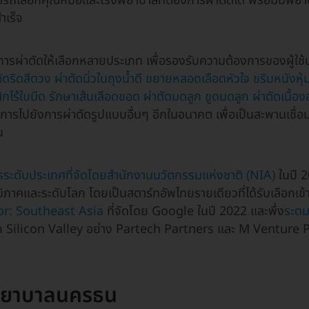
ามารถเลือกคุณหมอและโรงพยาบาลที่ต้องการผ่าตัดได้ พร้อมมีพย
ำเร็จ
การผ่าตัดให้เลือกหลายประเภท เพื่อรองรับความต้องการของผู้ใช้
ตัดริดสีดวง
ผ่าตัดนิ่วในถุงน้ำดี
ขยายหลอดเลือดหัวใจ
ขริบหนังหุ
ิกไร้ใบมีด
รักษาเส้นเลือดขอด
ผ่าตัดมดลูก
ขูดมดลูก
ผ่าตัดเนื้อ
ารไปยังการผ่าตัดรูปแบบอื่นๆ อีกในอนาคต เพื่อเป็นสะพานเชื่อม
น
ระดับประเทศที่จัดโดยสำนักงานนวัตกรรมแห่งชาติ (NIA)
ในปี 2
ิภาคและระดับโลก โดยเป็นสตาร์ทอัพไทยรายเดียวที่ได้รับเลือกเ
or: Southeast Asia
ที่จัดโดย Google ในปี 2022 และพึ่ง
ระดม
 Silicon Valley อย่าง Partech Partners และ M Venture P
งพยาบาลนครธน