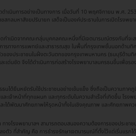
ดําเนินการอย่างเป็นทางการ เมื่อวันที่ 10 พฤศจิกายน พ.ศ. 
ราชสกลมหาสังฆปรินายก เสด็จเป็นองค์ประธานในการเปิดโรงพยา
กําเนิดจากคณะกลุ่มบุคคลคณะหนึ่งที่มีเจตนารมณ์ตรงกันที่จะส
ิการทางการแพทย์และสาธารณสุข ในพื้นที่กรุงเทพชั้นนอกด้านทิศ
วของประชาชนในฝั่งตะวันตกของกรุงเทพมหานคร (ธนบุรีด้านทิศใ
และเด่นชัด จึงได้ดําเนินการก่อสร้างโรงพยาบาลนครธนขึ้นเพื่อ
นได้ยืนหยัดรับใช้ประชาชนอย่างเข้มแข็ง ซึ่งถือเป็นความภาคภูมิใ
และเจ้าหน้าที่ทุกแผนก และทุกระดับในความสําเร็จที่เกิดขึ้น โ
ละได้พัฒนาศักยภาพให้รุดหน้าทั้งในเชิงคุณภาพ และศักยภาพควบ
นมา ทางโรงพยาบาลฯ สามารถตอบสนองความต้องการของประชาช
ตัว ที่สําคัญ คือ การธํารงรักษาเจตนารมณ์ที่ตั้งไว้แต่เริ่มแรกไ