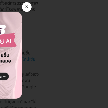
ั้งแต่การตรวจสุขภาพ
×
่าตัดที่โรงพยาบาลนคร
นต้น
ภูมิภาคอย่าง
ที่รักได้ง่ายขึ้น
เทศไทยและ
อินโดนีเซีย
้ลูกค้าเลือกดูแลตัวเอง
ตรวจสุขภาพ จัดฟัน
่า 3,000 คนบน Google
“ไม่ยุ่งยาก” และ “ไม่