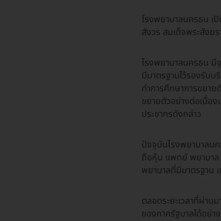
โรงพยาบาลนครธน เปิด
สังวร สมเด็จพระสังฆ
โรงพยาบาลนครธน มีจุด
มีมาตรฐานไว้รองรับบร
ทำการศึกษาการขยายตั
ขยายตัวอย่างต่อเนื่อง
ประชากรดังกล่าว
ปัจจุบันโรงพยาบาลนครธ
ถือหุ้น แพทย์ พยาบาล 
พยาบาลที่มีมาตรฐาน แ
ตลอดระยะเวลาที่ผ่า
ของภาครัฐบาลได้อย่างลง