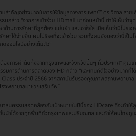
ามสำคัญอย่างมากในการให้ข้อมูลทางการแพทย์” ดร.วิศาล สายเพ็ชร
นกล่าว “จากการเข้าร่วม HDmall มาก่อนหน้านี้ ทำให้เห็นว่าจุ
าด้านการรักษาที่ถูกต้อง แม่นยำ และเอาใจใส่ เมื่อเห็นว่ามีโปรเจ
ษาได้ง่ายขึ้น ผมไม่รีรอที่จะเข้าร่วม รวมทั้งผมยังมองว่านี่เป็นโอ
าดออนไลน์อย่างเต็มตัว”
่ต้องการผ่าตัดทั้งจากกรุงเทพและจังหวัดอื่นๆ ทั่วประเทศ” คุณ
รรมการด้านการตลาดของ HD กล่าว “และเทนก็ดีใจอย่างมากที่ได้โ
 in Class ประจำปี 2566 จากสถาบันรับรองคุณภาพสถานพยาบา
รงพยาบาลมาช่วยเสริมทัพ”
บาลนครธนสอดคล้องกับเป้าหมายในปีนี้ของ HDcare ที่จะทำให้ลู
ชั้นนำได้จากทุกพื้นที่ทั่วกรุงเทพและปริมณฑล และทำให้คนไทยด