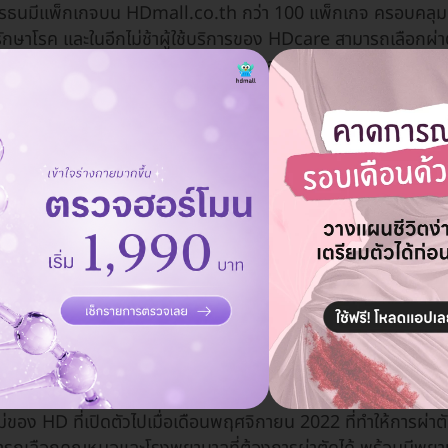
รธนมีแพ็กเกจบน HDmall.co.th กว่า 100 แพ็กเกจ ครอบคลุมต
รักษาโรค และในอีกไม่ช้าผู้ใช้บริการของ HDcare สามารถเลือกผ
่าตัดริดสีดวง
ผ่าตัดต่อมไทรอยด์ เนื้องอกมดลูก นิ่วในถุงน้ำดี เป็
่ถูกก่อตั้งขึ้นมาในปี 2019 โดยกลุ่มผู้บริหารจากสตาร์ทอัพระดับ
ที่รวมตัวกันเพื่อใช้เทคโนโลยีช่วยให้คนดูแลสุขภาพตัวเองและคน
ง
HDmall
และ
HDcare
และมีลูกค้ามากกว่า 250,000 คนในประ
ริการสุขภาพ ทำฟัน และความงามที่ใหญ่ที่สุดในประเทศไทย ที่ทำให
พราะมีบริการกว่า 20,000 แพ็กเกจจากกว่า 200 หมวดหมู่ ตั้งแต่
ต่างๆ ไปจนถึงการผ่าตัด การันตีด้วยรีวิว 4.9 ดาวจากลูกค้ากว
่ของ HD ที่เปิดตัวไปเมื่อเดือนพฤศจิกายน 2022 ที่ทำให้การผ่าตัด 