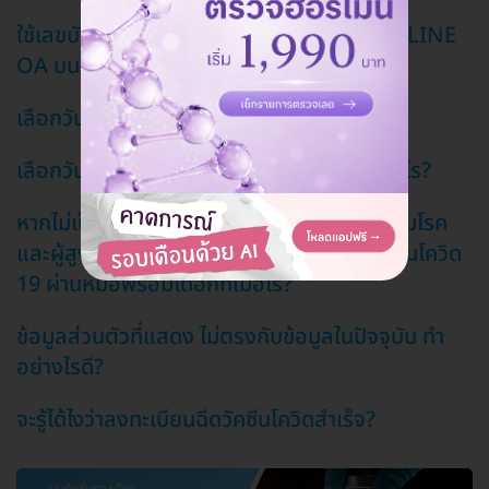
ใช้เลขบัตรประชาชนเดียวกัน ลงทะเบียนใช้งาน LINE
OA บนอุปกรณ์หลายเครื่องได้ไหม?
เลือกวันฉีดวัคซีนไม่ได้ ทำอย่างไรดี?
เลือกวันฉีดวัคซีนโควิด 19 ได้ไหม ได้ตั้งแต่เมื่อไร?
หากไม่เป็นกลุ่มเป้าหมายในระยะนี้ (ผู้ป่วย 7 กลุ่มโรค
และผู้สูงอายุ) จะลงทะเบียนและจองคิวฉีดวัคซีนโควิด
19 ผ่านหมอพร้อมได้อีกทีเมื่อไร?
ข้อมูลส่วนตัวที่แสดง ไม่ตรงกับข้อมูลในปัจจุบัน ทำ
อย่างไรดี?
จะรู้ได้ไงว่าลงทะเบียนฉีดวัคซีนโควิดสําเร็จ?