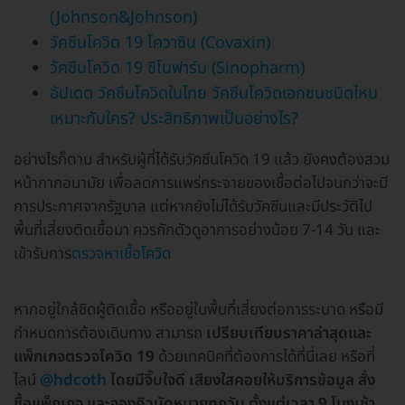
(Johnson&Johnson)
วัคซีนโควิด 19 โควาซิน (Covaxin)
วัคซีนโควิด 19 ซิโนฟาร์ม (Sinopharm)
อัปเดต วัคซีนโควิดในไทย วัคซีนโควิดเอกชนชนิดไหน
เหมาะกับใคร? ประสิทธิภาพเป็นอย่างไร?
อย่างไรก็ตาม สำหรับผู้ที่ได้รับวัคซีนโควิด 19 แล้ว ยังคงต้องสวม
หน้ากากอนามัย เพื่อลดการแพร่กระจายของเชื้อต่อไปจนกว่าจะมี
การประกาศจากรัฐบาล แต่หากยังไม่ได้รับวัคซีนและมีประวัติไป
พื้นที่เสี่ยงติดเชื้อมา ควรกักตัวดูอาการอย่างน้อย 7-14 วัน และ
เข้ารับการ
ตรวจหาเชื้อโควิด
หากอยู่ใกล้ชิดผู้ติดเชื้อ หรืออยู่ในพื้นที่เสี่ยงต่อการระบาด หรือมี
กำหนดการต้องเดินทาง สามารถ
เปรียบเทียบราคาล่าสุดและ
แพ็กเกจตรวจโควิด 19
ด้วยเทคนิคที่ต้องการได้ที่นี่เลย หรือที่
ไลน์
@hdcoth
โดยมีจิ๊บใจดี เสียงใสคอยให้บริการข้อมูล สั่ง
ซื้อแพ็กเกจ และจองคิวนัดหมายทุกวัน ตั้งแต่เวลา 9 โมงเช้า