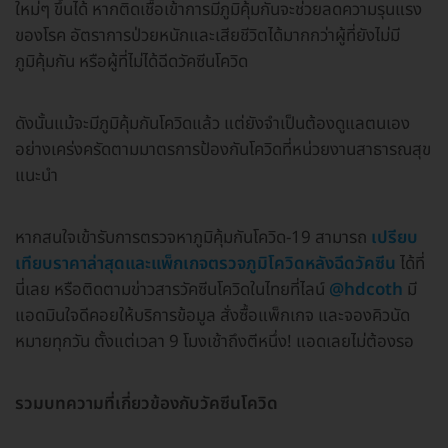
ใหม่ๆ ขึ้นได้ หากติดเชื้อเข้าการมีภูมิคุ้มกันจะช่วยลดความรุนแรง
ของโรค อัตราการป่วยหนักและเสียชีวิตได้มากกว่าผู้ที่ยังไม่มี
ภูมิคุ้มกัน หรือผู้ที่ไม่ได้ฉีดวัคซีนโควิด
ดังนั้นแม้จะมีภูมิคุ้มกันโควิดแล้ว แต่ยังจำเป็นต้องดูแลตนเอง
อย่างเคร่งครัดตามมาตรการป้องกันโควิดที่หน่วยงานสาธารณสุข
แนะนำ
หากสนใจเข้ารับการตรวจหาภูมิคุ้มกันโควิด-19 สามารถ
เปรียบ
เทียบราคาล่าสุดและแพ็กเกจตรวจภูมิโควิดหลังฉีดวัคซีน
ได้ที่
นี่เลย หรือติดตามข่าวสารวัคซีนโควิดในไทยที่ไลน์
@hdcoth
มี
แอดมินใจดีคอยให้บริการข้อมูล สั่งซื้อแพ็กเกจ และจองคิวนัด
หมายทุกวัน ตั้งแต่เวลา 9 โมงเช้าถึงตีหนึ่ง! แอดเลยไม่ต้องรอ
รวมบทความที่เกี่ยวข้องกับวัคซีนโควิด