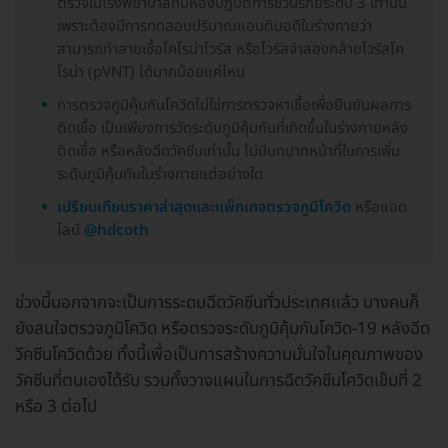
ตรวจในโรงพยาบาลที่มีห้องปฏิบัติการชีวนิรภัยระดับ 3 เท่านั้น
เพราะต้องมีการทดสอบปริมาณแอนติบอดีในร่างกายว่า
สามารถทำลายเชื้อโคโรน่าไวรัส หรือไวรัสจำลองคล้ายไวรัสโค
โรน่า (pVNT) ได้มากน้อยแค่ไหน
การตรวจภูมิคุ้มกันโควิดไม่ใช่การตรวจหาเชื้อเพื่อยืนยันผลการ
ติดเชื้อ เป็นเพียงการวัดระดับภูมิคุ้มกันที่เกิดขึ้นในร่างกายหลัง
ติดเชื้อ หรือหลังฉีดวัคซีนเท่านั้น ไม่มีบทบาทหน้าที่ในการเพิ่ม
ระดับภูมิคุ้มกันในร่างกายแต่อย่างใด
เปรียบเทียบราคาล่าสุดและแพ็กเกจตรวจภูมิโควิด
หรือแอด
ไลน์
@hdcoth
ช่วงนี้นอกจากจะเป็นการระดมฉีดวัคซีนทั่วประเทศแล้ว บางคนก็
ยังสนใจตรวจภูมิโควิด หรือตรวจระดับภูมิคุ้มกันโควิด-19 หลังฉีด
วีคซีนโควิดด้วย ทั้งนี้เพื่อเป็นการสร้างความมั่นใจในคุณภาพของ
วัคซีนที่ตนเองได้รับ รวมทั้งวางแผนในการฉีดวัคซีนโควิดเข็มที่ 2
หรือ 3 ต่อไป