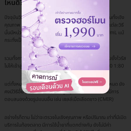
ไหนดี?
ปัจจุบันวิธีตรวจภูมิโควิดแยกเป็นการตรวจระดับแอนติเจนทั้งเชิง
คุณภาพ (พบ/ไม่พบ) หรือการตรวจวัดในเชิงปริมาณ ซึ่งแต่ละวิธี
นั้นมีหน่วยวัดไม่เหมือนกัน เช่น AU หรือ U/mL หรือ IU/mL แม้
กระทั่งเป็นเปอร์เซ็นต์ก็มีเช่นกัน
รวมทั้งการทดสอบความสามารถของแอนติบอดีในการยับยั้งไวรัส
ไม่ให้เข้าสู่เซลล์ ซึ่งวัดด้วยค่าเจือจางเลือด เช่น 1:20 1:40 1:80
แต่ทั้งหมดนี้ก็ไม่ใช่วิธีการตรวจของระบบภูมิคุ้มกันที่มีทั้งหมด ยัง
คงมีวิธีอื่นๆ อีก เนื่องจากระบบภูมิคุ้มกันของร่างกายยังมีการ
ตอบสนองด้วยรูปแบบอื่น เช่น เซลล์เม็ดเลือดขาว (CMIR)
อย่างไรก็ตาม ไม่ว่าจะตรวจในเชิงคุณภาพ หรือปริมาณ เท่าที่มีเปิด
บริการในท้องตลาด มีการใช้น้ำยาที่แตกต่างกัน ยังไม่มีค่า