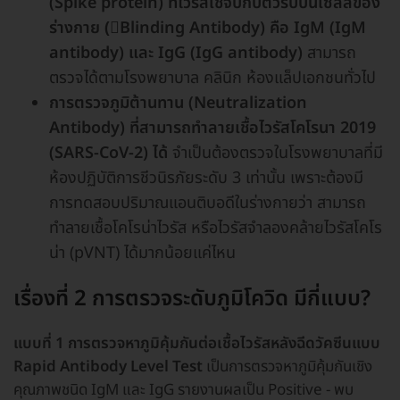
(Spike protein) ที่ไวรัสใช้จับกับตัวรับบนเซลล์ของ
ร่างกาย (ฺBlinding Antibody)
คือ IgM (IgM
antibody) และ IgG (IgG antibody)
สามารถ
ตรวจได้ตามโรงพยาบาล คลินิก ห้องแล็ปเอกชนทั่วไป
การตรวจภูมิต้านทาน (Neutralization
Antibody) ที่สามารถทำลายเชื้อไวรัสโคโรนา 2019
(SARS-CoV-2) ได้
จำเป็นต้องตรวจในโรงพยาบาลที่มี
ห้องปฏิบัติการชีวนิรภัยระดับ 3 เท่านั้น เพราะต้องมี
การทดสอบปริมาณแอนติบอดีในร่างกายว่า สามารถ
ทำลายเชื้อโคโรน่าไวรัส หรือไวรัสจำลองคล้ายไวรัสโคโร
น่า (pVNT) ได้มากน้อยแค่ไหน
เรื่องที่ 2 การตรวจระดับภูมิโควิด มีกี่แบบ?
แบบที่ 1 การตรวจหาภูมิคุ้มกันต่อเชื้อไวรัสหลังฉีดวัคซีนแบบ
Rapid Antibody Level Test
เป็นการตรวจหาภูมิคุ้มกันเชิง
คุณภาพชนิด IgM และ IgG รายงานผลเป็น Positive - พบ