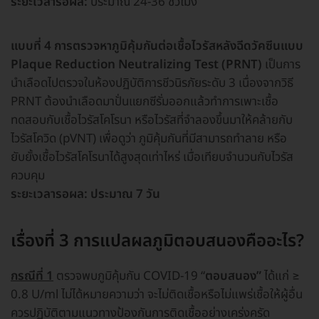
ระยะเวลารอผล:
ประมาณ 24-36 ชั่วโมง
แบบที่ 4 การตรวจหาภูมิคุ้มกันต่อเชื้อไวรัสหลังฉีดวัคซีนแบบ
Plaque Reduction Neutralizing Test (PRNT)
เป็นการ
นำเลือดไปตรวจในห้องปฏิบัติการชีวนิรภัยระดับ 3 เนื่องจากวิธี
PRNT ต้องนำเลือดมาปั่นแยกซีรั่มออกแล้วทำการเพาะเชื้อ
ทดสอบกับเชื้อไวรัสโคโรนา หรือไวรัสที่จำลองขึ้นมาให้คล้ายกับ
ไวรัสโควิด (pVNT) เพื่อดูว่า ภูมิคุ้มกันที่มีสามารถทำลาย หรือ
ยับยั้งเชื้อไวรัสโคโรนาได้สูงสุดเท่าไหร่ เมื่อเทียบจำนวนกับไวรัส
ควบคุม
ระยะเวลารอผล: ประมาณ 7 วัน
เรื่องที่ 3 การแปลผลภูมิตอบสนองคืออะไร?
กรณีที่ 1
ตรวจพบภูมิคุ้มกัน COVID-19 “
ตอบสนอง”
ได้แก่ ≥
0.8 U/ml ไม่ได้หมายความว่า จะไม่ติดเชื้อหรือไม่แพร่เชื้อให้ผู้อื่น
ควรปฏิบัติตามแนวทางป้องกันการติดเชื้ออย่างเคร่งครัด