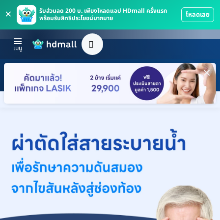
×
รับส่วนลด 200 บ. เพียงโหลดแอป HDmall ครั้งแรก
โหลดเลย
พร้อมรับสิทธิประโยชน์มากมาย