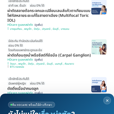
เช็กสิทธิ์ประกันได้
ผ่าที่ รพ. ชั้นนำ
ผ่อน 0% ได้
ผ่าตัดสลายต้อกระจกและเปลี่ยนเลนส์แก้วตาเทียมแบบ
โฟกัสหลายระยะแก้ไขสายตาเอียง (Multifocal Toric
IOL)
HDcare ดูแลเคสผ่าตัด
บางขุนเทียน , พญาไท , บึงกุ่ม , ปทุมธานี , มีนบุรี , บางบอน
มีประกัน ทำนัดประเมินก่อนได้
ผ่อน 0% ได้
โดยศัลยแพทย์กระดูกและข้อ
ผ่าตัดก้อนถุงน้ำหรือซีสต์ที่ข้อมือ (Carpal Ganglion)
HDcare ดูแลเคสผ่าตัด
วัฒนา , พญาไท , บึงกุ่ม , ปทุมธานี , มีนบุรี , นนทบุรี , คันนายาว
BTS ทองหล่อ
เช็กสิทธิ์ประกันได้
มีแพทย์ผู้หญิง
ผ่อน 0% ได้
ตัดติ่งเนื้อปากมดลูก
HDcare ดูแลเคสผ่าตัด
วัฒนา , พญาไท , บึงกุ่ม , มีนบุรี , บางขุนเทียน , นนทบุรี , คันนายาว
BTS ทองหล่อ
✕
ทีม HDCARE พร้อมให้คำปรึกษา
ผ่อน 0% ได้