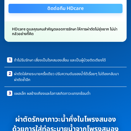
ติดต่อทีม HDcare
HDcare ดูแลคุณคนสำคัญตลอดการรักษา ให้การผ่าตัดไม่ยุ่งยาก ไม่น่า
กลัวอย่างที่คิด
1
ถ้าไม่รีบรักษา เสี่ยงเป็นโรคสมองเสื่อม และเป็นผู้ป่วยติดเตียงได้
2
ผ่าตัดใส่สายระบายครั้งเดียว ปรับความดันของน้ำได้เรื่อยๆ ไม่ต้องกลับมา
ผ่าตัดซ้ำอีก
3
แผลเล็ก ผลข้างเคียงและโอกาสเกิดภาวะแทรกซ้อนต่ำ
ผ่าตัดรักษาภาวะน้ำคั่งในโพรงสมอง
ด้วยการใส่ท่อระบายน้ำจากโพรงสมอง