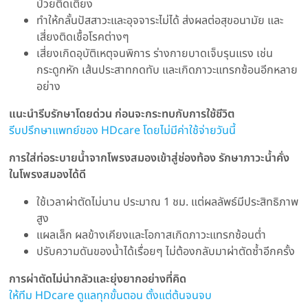
ป่วยติดเตียง
ทำให้กลั้นปัสสาวะและอุจจาระไม่ได้ ส่งผลต่อสุขอนามัย และ
เสี่ยงติดเชื้อโรคต่างๆ
เสี่ยงเกิดอุบัติเหตุจนพิการ ร่างกายบาดเจ็บรุนแรง เช่น
กระดูกหัก เส้นประสาทกดทับ และเกิดภาวะแทรกซ้อนอีกหลาย
อย่าง
แนะนำรีบรักษาโดยด่วน ก่อนจะกระทบกับการใช้ชีวิต
รีบปรึกษาแพทย์ของ HDcare โดยไม่มีค่าใช้จ่ายวันนี้
การใส่ท่อระบายน้ำจากโพรงสมองเข้าสู่ช่องท้อง รักษาภาวะน้ำคั่ง
ในโพรงสมองได้ดี
ใช้เวลาผ่าตัดไม่นาน ประมาณ 1 ชม. แต่ผลลัพธ์มีประสิทธิภาพ
สูง
แผลเล็ก ผลข้างเคียงและโอกาสเกิดภาวะแทรกซ้อนต่ำ
ปรับความดันของน้ำได้เรื่อยๆ ไม่ต้องกลับมาผ่าตัดซ้ำอีกครั้ง
การผ่าตัดไม่น่ากลัวและยุ่งยากอย่างที่คิด
ให้ทีม HDcare ดูแลทุกขั้นตอน ตั้งแต่ต้นจนจบ