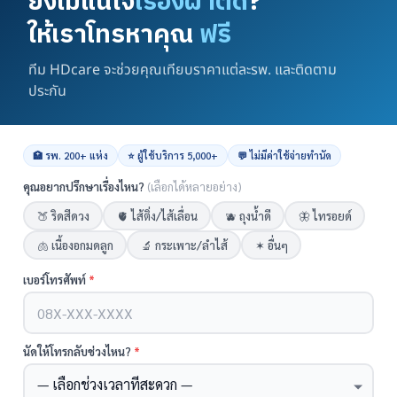
ยังไม่แน่ใจ
เรื่องผ่าตัด
?
มีแพทย์เฉพาะทาง
ให้เราโทรหาคุณ
ฟรี
มีประกัน นัดประเมินได้
ทำหมันหญิงแบบส่องกล้อง
HDcare ดูแลเคสผ่าตัด
ทีม HDcare จะช่วยคุณเทียบราคาแต่ละรพ. และติดตาม
นนทบุรี
ประกัน
หน้ารวม HDcare ดูแลเคสผ่าตัด
🏥 รพ. 200+ แห่ง
⭐ ผู้ใช้บริการ 5,000+
💬 ไม่มีค่าใช้จ่ายทำนัด
คุณอยากปรึกษาเรื่องไหน?
(เลือกได้หลายอย่าง)
🍑 ริดสีดวง
🫀 ไส้ติ่ง/ไส้เลื่อน
🫐 ถุงน้ำดี
🦋 ไทรอยด์
🫁 เนื้องอกมดลูก
🔬 กระเพาะ/ลำไส้
✶ อื่นๆ
แอดมินพร้อมดูแลคุณทุกวันทางไลน์
เบอร์โทรศัพท์
*
คุยกับแอดมิน ฟรี!
นัดให้โทรกลับช่วงไหน?
*