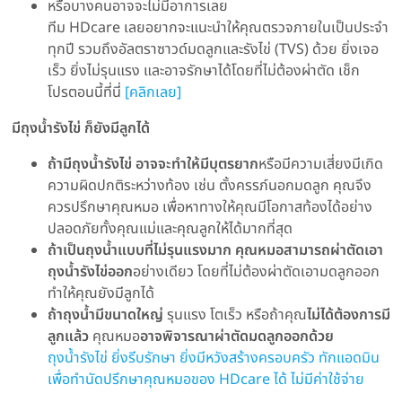
หรือบางคนอาจจะไม่มีอาการเลย
ทีม HDcare เลยอยากจะแนะนำให้คุณตรวจภายในเป็นประจำ
ทุกปี รวมถึงอัลตราซาวด์มดลูกและรังไข่ (TVS) ด้วย ยิ่งเจอ
เร็ว ยิ่งไม่รุนแรง และอาจรักษาได้โดยที่ไม่ต้องผ่าตัด เช็ก
โปรตอนนี้ที่นี่
[คลิกเลย]
มีถุงน้ำรังไข่ ก็ยังมีลูกได้
ถ้ามีถุงน้ำรังไข่ อาจจะทำให้มีบุตรยาก
หรือมีความเสี่ยงมีเกิด
ความผิดปกติระหว่างท้อง เช่น ตั้งครรภ์นอกมดลูก คุณจึง
ควรปรึกษาคุณหมอ เพื่อหาทางให้คุณมีโอกาสท้องได้อย่าง
ปลอดภัยทั้งคุณแม่และคุณลูกให้ได้มากที่สุด
ถ้าเป็นถุงน้ำแบบที่ไม่รุนแรงมาก คุณหมอสามารถผ่าตัดเอา
ถุงน้ำรังไข่ออก
อย่างเดียว โดยที่ไม่ต้องผ่าตัดเอามดลูกออก
ทำให้คุณยังมีลูกได้
ถ้าถุงน้ำมีขนาดใหญ่
รุนแรง โตเร็ว หรือถ้าคุณ
ไม่ได้ต้องการมี
ลูกแล้ว
คุณหมอ
อาจพิจารณาผ่าตัดมดลูกออกด้วย
ถุงน้ำรังไข่ ยิ่งรีบรักษา ยิ่งมีหวังสร้างครอบครัว ทักแอดมิน
เพื่อทำนัดปรึกษาคุณหมอของ HDcare ได้ ไม่มีค่าใช้จ่าย