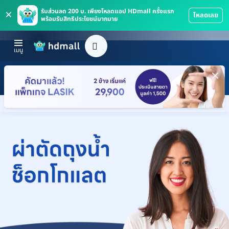
×
รับส่วนลด 200 บ. เพียงโหลดแอป HDmall ครั้งแรก
โหลดเลย
พร้อมรับสิทธิประโยชน์มากมาย