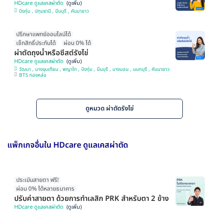
HDcare ดูแลเคสผ่าตัด
บึงกุ่ม , ปทุมธานี , มีนบุรี , คันนายาว
ปรึกษาแพทย์ออนไลน์ได้
เช็กสิทธิ์ประกันได้
ผ่อน 0% ได้
ผ่าตัดถุงน้ำหรือซีสต์รังไข่
HDcare ดูแลเคสผ่าตัด
วัฒนา , บางขุนเทียน , พญาไท , บึงกุ่ม , มีนบุรี , บางบอน , นนทบุรี , คันนายาว
BTS ทองหล่อ
ดูหมวด ผ่าตัดรังไข่
แพ็กเกจอื่นใน HDcare ดูแลเคสผ่าตัด
ประเมินสายตา ฟรี!
ผ่อน 0% ได้หลายธนาคาร
ปรับค่าสายตา ด้วยการทำเลสิก PRK สำหรับตา 2 ข้าง
HDcare ดูแลเคสผ่าตัด