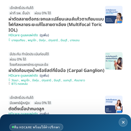
เช็กสิทธิ์ประกันได้
ผ่าที่ รพ. ชั้นนำ
ผ่อน 0% ได้
ผ่าตัดสลายต้อกระจกและเปลี่ยนเลนส์แก้วตาเทียมแบบ
โฟกัสหลายระยะแก้ไขสายตาเอียง (Multifocal Toric
IOL)
HDcare ดูแลเคสผ่าตัด
บางขุนเทียน , พญาไท , บึงกุ่ม , ปทุมธานี , มีนบุรี , บางบอน
มีประกัน ทำนัดประเมินก่อนได้
ผ่อน 0% ได้
โดยศัลยแพทย์กระดูกและข้อ
ผ่าตัดก้อนถุงน้ำหรือซีสต์ที่ข้อมือ (Carpal Ganglion)
HDcare ดูแลเคสผ่าตัด
วัฒนา , พญาไท , บึงกุ่ม , ปทุมธานี , มีนบุรี , นนทบุรี , คันนายาว
BTS ทองหล่อ
เช็กสิทธิ์ประกันได้
มีแพทย์ผู้หญิง
ผ่อน 0% ได้
ตัดติ่งเนื้อปากมดลูก
HDcare ดูแลเคสผ่าตัด
วัฒนา , พญาไท , บึงกุ่ม , มีนบุรี , บางขุนเทียน , นนทบุรี , คันนายาว
✕
BTS ทองหล่อ
ทีม HDCARE พร้อมให้คำปรึกษา