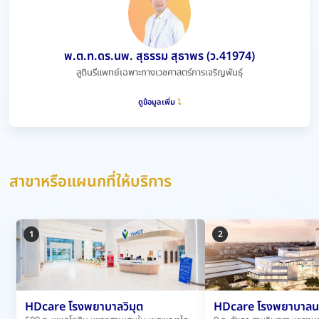
พ.ต.ท.ดร.นพ. สุธรรม สุธาพร (ว.41974)
สูตินรีแพทย์เฉพาะทางเวชศาสตร์การเจริญพันธุ์
ดูข้อมูลเพิ่ม
สาขาหรือแผนกที่ให้บริการ
1
2
HDcare โรงพยาบาลวิมุต
HDcare โรงพยาบาลน