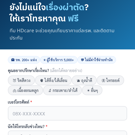
ยังไม่แน่ใจ
เรื่องผ่าตัด
?
ผ่อน 0% ได้
มีแพทย์เฉพาะทาง
ให้เราโทรหาคุณ
ฟรี
มีประกัน นัดประเมินได้
ทำหมันหญิงแบบส่องกล้อง
HDcare ดูแลเคสผ่าตัด
ทีม HDcare จะช่วยคุณเทียบราคาแต่ละรพ. และติดตาม
นนทบุรี
ประกัน
หน้ารวม HDcare ดูแลเคสผ่าตัด
🏥 รพ. 200+ แห่ง
⭐ ผู้ใช้บริการ 5,000+
💬 ไม่มีค่าใช้จ่ายทำนัด
คุณอยากปรึกษาเรื่องไหน?
(เลือกได้หลายอย่าง)
🍑 ริดสีดวง
🫀 ไส้ติ่ง/ไส้เลื่อน
🫐 ถุงน้ำดี
🦋 ไทรอยด์
🫁 เนื้องอกมดลูก
🔬 กระเพาะ/ลำไส้
✶ อื่นๆ
แอดมินพร้อมดูแลคุณทุกวันทางไลน์
เบอร์โทรศัพท์
*
คุยกับแอดมิน ฟรี!
นัดให้โทรกลับช่วงไหน?
*