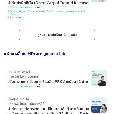
ผ่าตัดพังผืดที่มือ (Open Carpal Tunnel Release)
HDcare ดูแลเคสผ่าตัด
วัฒนา , พญาไท , บึงกุ่ม , ปทุมธานี , มีนบุรี , บางบอน , หนองแขม , นนทบุรี ,
คันนายาว
BTS ทองหล่อ
ดูหมวด ผ่าตัดรักษามือและนิ้ว
แพ็กเกจอื่นใน HDcare ดูแลเคสผ่าตัด
ประเมินสายตา ฟรี!
ผ่อน 0% ได้หลายธนาคาร
ปรับค่าสายตา ด้วยการทำเลสิก PRK สำหรับตา 2 ข้าง
HDcare ดูแลเคสผ่าตัด
เช็กสิทธิ์ประกันได้
ผ่าที่ รพ. ชั้นนำ
ผ่อน 0% ได้
ผ่าตัดสลายต้อกระจกและเปลี่ยนเลนส์แก้วตาเทียมแบบ
โฟกัสหลายระยะแก้ไขสายตาเอียง (Multifocal Toric