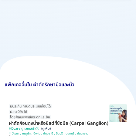
แพ็กเกจอื่นใน ผ่าตัดรักษามือและนิ้ว
มีประกัน ทำนัดประเมินก่อนได้
ผ่อน 0% ได้
โดยศัลยแพทย์กระดูกและข้อ
ผ่าตัดก้อนถุงน้ำหรือซีสต์ที่ข้อมือ (Carpal Ganglion)
HDcare ดูแลเคสผ่าตัด
วัฒนา , พญาไท , บึงกุ่ม , ปทุมธานี , มีนบุรี , นนทบุรี , คันนายาว