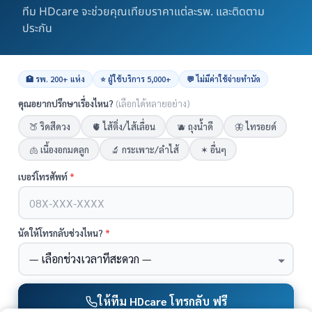
HDcare ดูแลเคสผ่าตัด
ทีม HDcare จะช่วยคุณเทียบราคาแต่ละรพ. และติดตาม
นนทบุรี
ประกัน
หน้ารวม HDcare ดูแลเคสผ่าตัด
🏥 รพ. 200+ แห่ง
⭐ ผู้ใช้บริการ 5,000+
💬 ไม่มีค่าใช้จ่ายทำนัด
คุณอยากปรึกษาเรื่องไหน?
(เลือกได้หลายอย่าง)
🍑 ริดสีดวง
🫀 ไส้ติ่ง/ไส้เลื่อน
🫐 ถุงน้ำดี
🦋 ไทรอยด์
🫁 เนื้องอกมดลูก
🔬 กระเพาะ/ลำไส้
✶ อื่นๆ
แอดมินพร้อมดูแลคุณทุกวันทางไลน์
เบอร์โทรศัพท์
*
คุยกับแอดมิน ฟรี!
นัดให้โทรกลับช่วงไหน?
*
ตกลง
เราใช้คุกกี้เพื่อให้คุณได้รับประสบการณ์ออนไลน์ที่ดีที่สุด
ได้ที่นี่
ให้ทีม HDcare โทรกลับ ฟรี