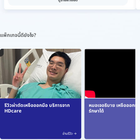
แพ็กเกจนี้ดียังไง?
รีวิวผ่าตัดเหงื่อออกมือ บริการจาก
หมอเจอธิบาย เหงื่อออกมาก
HDcare
รักษาได้
อ่านรีวิว →