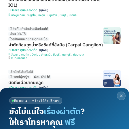
IOL)
HDcare ดูแลเคสผ่าตัด
บางขุนเทียน , พญาไท , บึงกุ่ม , ปทุมธานี , มีนบุรี , บางบอน
มีประกัน ทำนัดประเมินก่อนได้
ผ่อน 0% ได้
โดยศัลยแพทย์กระดูกและข้อ
ผ่าตัดก้อนถุงน้ำหรือซีสต์ที่ข้อมือ (Carpal Ganglion)
HDcare ดูแลเคสผ่าตัด
วัฒนา , พญาไท , บึงกุ่ม , ปทุมธานี , มีนบุรี , นนทบุรี , คันนายาว
BTS ทองหล่อ
เช็กสิทธิ์ประกันได้
มีแพทย์ผู้หญิง
ผ่อน 0% ได้
ตัดติ่งเนื้อปากมดลูก
HDcare ดูแลเคสผ่าตัด
วัฒนา , พญาไท , บึงกุ่ม , มีนบุรี , บางขุนเทียน , นนทบุรี , คันนายาว
✕
BTS ทองหล่อ
ทีม HDCARE พร้อมให้คำปรึกษา
ยังไม่แน่ใจ
เรื่องผ่าตัด
?
ผ่อน 0% ได้
มีแพทย์เฉพาะทาง
ให้เราโทรหาคุณ
ฟรี
มีประกัน นัดประเมินได้
ทำหมันหญิงแบบส่องกล้อง