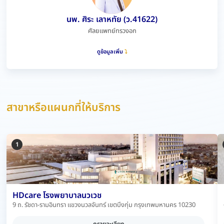
นพ. ศิระ เลาหทัย (ว.41622)
ศัลยแพทย์ทรวงอก
ดูข้อมูลเพิ่ม
สาขาหรือแผนกที่ให้บริการ
1
HDcare โรงพยาบาลนวเวช
9 ถ. รัชดา-รามอินทรา แขวงนวลจันทร์ เขตบึงกุ่ม กรุงเทพมหานคร 10230
ดูรายละเอียด