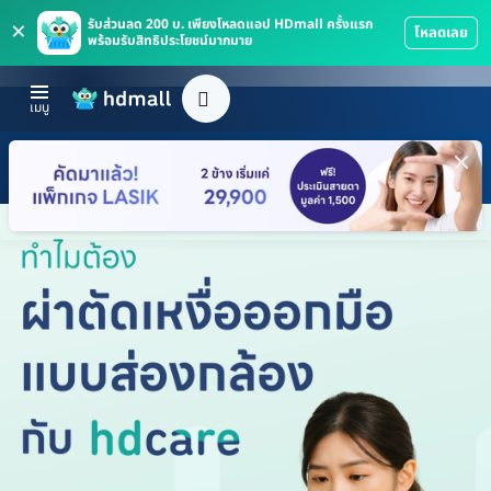
×
รับส่วนลด 200 บ. เพียงโหลดแอป HDmall ครั้งแรก
โหลดเลย
พร้อมรับสิทธิประโยชน์มากมาย