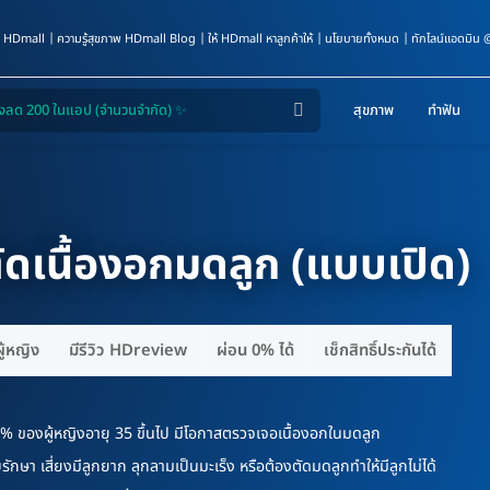
 HDmall
ความรู้สุขภาพ HDmall Blog
ให้ HDmall หาลูกค้าให้
นโยบายทั้งหมด
ทักไลน์แอดมิน
สุขภาพ
ทำฟัน
ตัดเนื้องอกมดลูก (แบบเปิด)
ู้หญิง
มีรีวิว HDreview
ผ่อน 0% ได้
เช็กสิทธิ์ประกันได้
0% ของผู้หญิงอายุ 35 ขึ้นไป มีโอกาสตรวจเจอเนื้องอกในมดลูก
ีบรักษา เสี่ยงมีลูกยาก ลุกลามเป็นมะเร็ง หรือต้องตัดมดลูกทำให้มีลูกไม่ได้