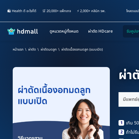
🛍️ Health ดี อะไรก็ดี
🛒 20,000+ แพ็กเกจ
⚡ 2,000+ คลินิก รพ.
โหลดแอป
ดูหมวดหมู่ทั้งหมด
ผ่าตัด HDcare
หน้าแรก
∖
ผ่าตัด
∖
ผ่าตัดมดลูก
∖
ผ่าตัดเนื้องอกมดลูก (แบบเปิด)
ผ่า
มีแพทย์ผ
1
เกิน 5
2
ถ้าไม่ร