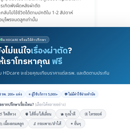
กิดพังผืดหลังผ่าตัด
ละกลับไปใช้ชีวิตได้ตามปกติใน 1-2 สัปดาห์
อบุโพรงมดลูกเท่านั้น
ัดทางหน้าท้อง
ทีม HDCARE พร้อมให้คำปรึกษา
ังไม่แน่ใจ
เรื่องผ่าตัด
?
ีโอกาสเกิดแผลเป็นจากการผ่าตัดน้อย ฟื้นตัว
ห้เราโทรหาคุณ
ฟรี
ีม HDcare จะช่วยคุณเทียบราคาแต่ละรพ. และติดตามประกัน
้าท้อง
[คลิกที่นี่]
าว แผลผ่าตัดใหญ่ ทำให้มีโอกาสติดเชื้อได้
 รพ. 200+ แห่ง
⭐ ผู้ใช้บริการ 5,000+
💬 ไม่มีค่าใช้จ่ายทำนัด
อยากปรึกษาเรื่องไหน?
(เลือกได้หลายอย่าง)
เบิกประกันได้ไหม?
🍑 ริดสีดวง
🫀 ไส้ติ่ง/ไส้เลื่อน
🫐 ถุงน้ำดี
🦋 ไทรอยด์
🫁 เนื้องอกมดลูก
🔬 กระเพาะ/ลำไส้
✶ อื่นๆ