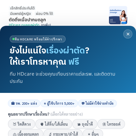
เช็กสิทธิ์ประกันได้
มีแพทย์ผู้หญิง
ผ่อน 0% ได้
ตัดติ่งเนื้อปากมดลูก
HDcare ดูแลเคสผ่าตัด
วัฒนา , พญาไท , บึงกุ่ม , มีนบุรี , บางขุนเทียน , นนทบุรี , คันนายาว
BTS ทองหล่อ
✕
ทีม HDCARE พร้อมให้คำปรึกษา
ยังไม่แน่ใจ
เรื่องผ่าตัด
?
ผ่อน 0% ได้
มีแพทย์เฉพาะทาง
ให้เราโทรหาคุณ
ฟรี
มีประกัน นัดประเมินได้
ทำหมันหญิงแบบส่องกล้อง
HDcare ดูแลเคสผ่าตัด
ทีม HDcare จะช่วยคุณเทียบราคาแต่ละรพ. และติดตาม
นนทบุรี
ประกัน
หน้ารวม HDcare ดูแลเคสผ่าตัด
🏥 รพ. 200+ แห่ง
⭐ ผู้ใช้บริการ 5,000+
💬 ไม่มีค่าใช้จ่ายทำนัด
คุณอยากปรึกษาเรื่องไหน?
(เลือกได้หลายอย่าง)
🍑 ริดสีดวง
🫀 ไส้ติ่ง/ไส้เลื่อน
🫐 ถุงน้ำดี
🦋 ไทรอยด์
🫁 เนื้องอกมดลูก
🔬 กระเพาะ/ลำไส้
✶ อื่นๆ