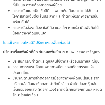
ที่เป็นและความต้องการของผู้ป่วย
การผ่าตัดแบบเปิด ข้อดีคือ แพทย์เห็นเส้นประสาทได้ชัด ลด
โอกาสบาดเจ็บต่อเส้นประสาท และผ่าตัดเพื่อรักษาอาการอื่น
พร้อมกันได้
การผ่าตัดส่องกล้อง ข้อดีคือ แผลเล็ก หายเร็ว เกิดพังผืดได้
น้อยกว่าผ่าตัดแบบเปิด
ไม่แน่ใจผ่าแบบไหนดี? ปรึกษาหมอพั้นช์ก่อนได้
ปรึกษาเรื่องพังผืดที่มือ กับหมอพั้นช์ พ.ต.ต.นพ. วรพล เจริญพร
ประสบการณ์ผ่าตัดและดูแลคนไข้จากสหรัฐอเมริกาและญี่ปุ่น
กรรมการชมรมศัลยเเพทยทางมือและจุลศัลยกรรมเเห่ง
ประเทศไทย
ชำนาญด้านการผ่าตัดอาการมือชาจากพังผืดทับเส้นประสาท
บริเวณข้อมือเเละข้อศอก ผ่าตัดนิ้วล็อค ผ่าตัดปลอกหุ้มเส้น
เอ็นข้อมืออักเสบ (เดอกาเเวง) ผ่าตัดโรคข้อศอกเทนนิส ผ่าตัด
รักษาโรคข้อเสื่อม