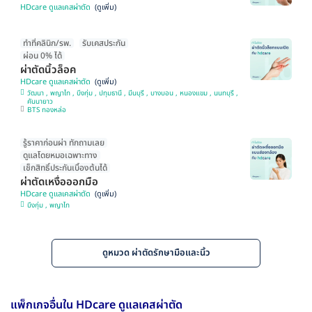
HDcare ดูแลเคสผ่าตัด
ทำที่คลินิก/รพ.
รับเคสประกัน
ผ่อน 0% ได้
ผ่าตัดนิ้วล็อค
HDcare ดูแลเคสผ่าตัด
วัฒนา , พญาไท , บึงกุ่ม , ปทุมธานี , มีนบุรี , บางบอน , หนองแขม , นนทบุรี ,
คันนายาว
BTS ทองหล่อ
รู้ราคาก่อนผ่า ทักถามเลย
ดูแลโดยหมอเฉพาะทาง
เช็กสิทธิ์ประกันเบื้องต้นได้
ผ่าตัดเหงื่อออกมือ
HDcare ดูแลเคสผ่าตัด
บึงกุ่ม , พญาไท
ดูหมวด ผ่าตัดรักษามือและนิ้ว
แพ็กเกจอื่นใน HDcare ดูแลเคสผ่าตัด