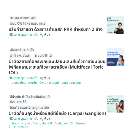
ประเมินสายตา ฟรี!
ผ่อน 0% ได้หลายธนาคาร
ปรับค่าสายตา ด้วยการทำเลสิก PRK สำหรับตา 2 ข้าง
HDcare ดูแลเคสผ่าตัด
เช็กสิทธิ์ประกันได้
ผ่าที่ รพ. ชั้นนำ
ผ่อน 0% ได้
ผ่าตัดสลายต้อกระจกและเปลี่ยนเลนส์แก้วตาเทียมแบบ
โฟกัสหลายระยะแก้ไขสายตาเอียง (Multifocal Toric
IOL)
HDcare ดูแลเคสผ่าตัด
บางขุนเทียน , พญาไท , บึงกุ่ม , ปทุมธานี , มีนบุรี , บางบอน
มีประกัน ทำนัดประเมินก่อนได้
ผ่อน 0% ได้
โดยศัลยแพทย์กระดูกและข้อ
ผ่าตัดก้อนถุงน้ำหรือซีสต์ที่ข้อมือ (Carpal Ganglion)
HDcare ดูแลเคสผ่าตัด
วัฒนา , พญาไท , บึงกุ่ม , ปทุมธานี , มีนบุรี , นนทบุรี , คันนายาว
BTS ทองหล่อ