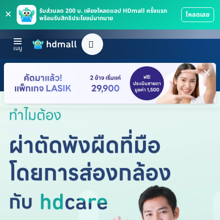
×
รับส่วนลด 200 บ. เพียงโหลดแอป HDmall ครั้งแรก
โหลดเลย
พร้อมรับสิทธิประโยชน์มากมาย