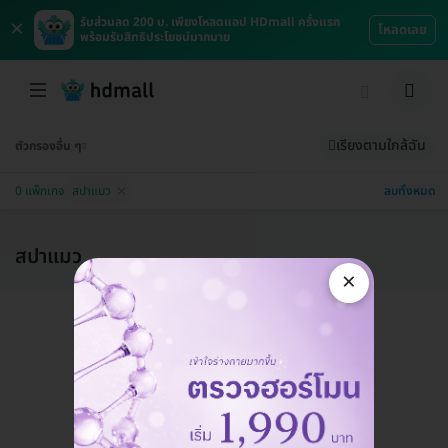
×
รับส่วนลด 200 บ. เพียงโหลดแอป HDmall ครั้งแรก
โหลดเลย
พร้อมรับสิทธิประโยชน์มากมาย
เรียงตามใกล้ฉัน
ตัวกรองอื่น ๆ
ลบทั้งหมด
0 แพ็กเกจ
สปาแมว
สปาแมว
×
แอดมินพร้อมดูแลคุณทุกวันทางไลน์
คุยกับแอดมิน ฟรี!