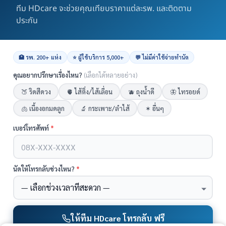
HDcare ดูแลเคสผ่าตัด
ทีม HDcare จะช่วยคุณเทียบราคาแต่ละรพ. และติดตาม
นนทบุรี
ประกัน
หน้ารวม HDcare ดูแลเคสผ่าตัด
🏥 รพ. 200+ แห่ง
⭐ ผู้ใช้บริการ 5,000+
💬 ไม่มีค่าใช้จ่ายทำนัด
คุณอยากปรึกษาเรื่องไหน?
(เลือกได้หลายอย่าง)
🍑 ริดสีดวง
🫀 ไส้ติ่ง/ไส้เลื่อน
🫐 ถุงน้ำดี
🦋 ไทรอยด์
🫁 เนื้องอกมดลูก
🔬 กระเพาะ/ลำไส้
✶ อื่นๆ
แอดมินพร้อมดูแลคุณทุกวันทางไลน์
เบอร์โทรศัพท์
*
คุยกับแอดมิน ฟรี!
นัดให้โทรกลับช่วงไหน?
*
ตกลง
เราใช้คุกกี้เพื่อให้คุณได้รับประสบการณ์ออนไลน์ที่ดีที่สุด
ได้ที่นี่
ให้ทีม HDcare โทรกลับ ฟรี