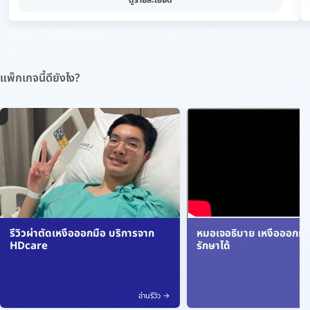
แพ็กเกจนี้ดียังไง?
รีวิวผ่าตัดเหงื่อออกมือ บริการจาก
หมอเจอธิบาย เหงื่อออกมาก
HDcare
รักษาได้
อ่านรีวิว →