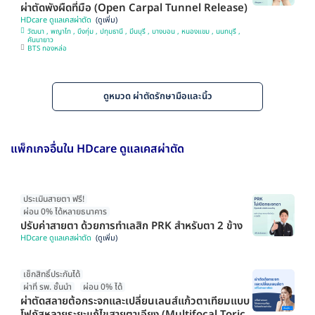
ผ่าตัดพังผืดที่มือ (Open Carpal Tunnel Release)
HDcare ดูแลเคสผ่าตัด
วัฒนา , พญาไท , บึงกุ่ม , ปทุมธานี , มีนบุรี , บางบอน , หนองแขม , นนทบุรี ,
คันนายาว
BTS ทองหล่อ
ดูหมวด ผ่าตัดรักษามือและนิ้ว
แพ็กเกจอื่นใน HDcare ดูแลเคสผ่าตัด
ประเมินสายตา ฟรี!
ผ่อน 0% ได้หลายธนาคาร
ปรับค่าสายตา ด้วยการทำเลสิก PRK สำหรับตา 2 ข้าง
HDcare ดูแลเคสผ่าตัด
เช็กสิทธิ์ประกันได้
ผ่าที่ รพ. ชั้นนำ
ผ่อน 0% ได้
ผ่าตัดสลายต้อกระจกและเปลี่ยนเลนส์แก้วตาเทียมแบบ
โฟกัสหลายระยะแก้ไขสายตาเอียง (Multifocal Toric