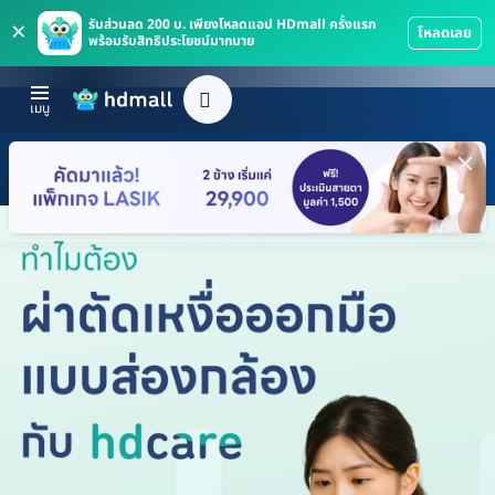
×
รับส่วนลด 200 บ. เพียงโหลดแอป HDmall ครั้งแรก
โหลดเลย
พร้อมรับสิทธิประโยชน์มากมาย