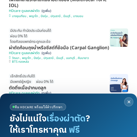
IOL)
HDcare ดูแลเคสผ่าตัด
บางขุนเทียน , พญาไท , บึงกุ่ม , ปทุมธานี , มีนบุรี , บางบอน
มีประกัน ทำนัดประเมินก่อนได้
ผ่อน 0% ได้
โดยศัลยแพทย์กระดูกและข้อ
ผ่าตัดก้อนถุงน้ำหรือซีสต์ที่ข้อมือ (Carpal Ganglion)
HDcare ดูแลเคสผ่าตัด
วัฒนา , พญาไท , บึงกุ่ม , ปทุมธานี , มีนบุรี , นนทบุรี , คันนายาว
BTS ทองหล่อ
เช็กสิทธิ์ประกันได้
มีแพทย์ผู้หญิง
ผ่อน 0% ได้
ตัดติ่งเนื้อปากมดลูก
HDcare ดูแลเคสผ่าตัด
วัฒนา , พญาไท , บึงกุ่ม , มีนบุรี , บางขุนเทียน , นนทบุรี , คันนายาว
✕
BTS ทองหล่อ
ทีม HDCARE พร้อมให้คำปรึกษา
ยังไม่แน่ใจ
เรื่องผ่าตัด
?
ผ่อน 0% ได้
มีแพทย์เฉพาะทาง
ให้เราโทรหาคุณ
ฟรี
มีประกัน นัดประเมินได้
ทำหมันหญิงแบบส่องกล้อง