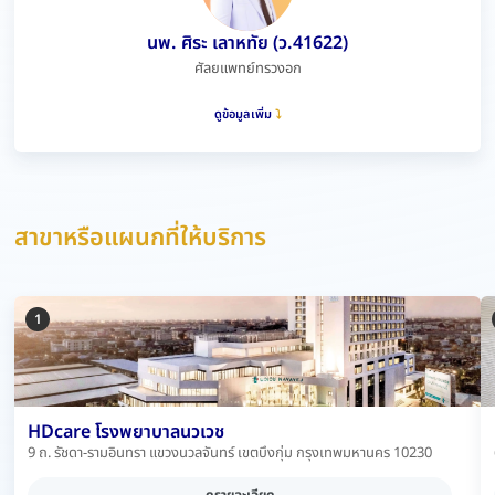
นพ. ศิระ เลาหทัย (ว.41622)
ศัลยแพทย์ทรวงอก
ดูข้อมูลเพิ่ม
สาขาหรือแผนกที่ให้บริการ
1
HDcare โรงพยาบาลนวเวช
9 ถ. รัชดา-รามอินทรา แขวงนวลจันทร์ เขตบึงกุ่ม กรุงเทพมหานคร 10230
ดูรายละเอียด