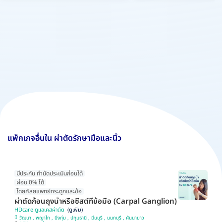
แพ็กเกจอื่นใน ผ่าตัดรักษามือและนิ้ว
มีประกัน ทำนัดประเมินก่อนได้
ผ่อน 0% ได้
โดยศัลยแพทย์กระดูกและข้อ
ผ่าตัดก้อนถุงน้ำหรือซีสต์ที่ข้อมือ (Carpal Ganglion)
HDcare ดูแลเคสผ่าตัด
วัฒนา , พญาไท , บึงกุ่ม , ปทุมธานี , มีนบุรี , นนทบุรี , คันนายาว