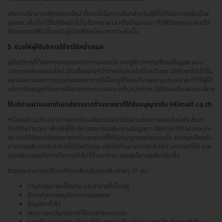
บริการปรึกษาเภสัชกรออนไลน์ เป็นหนึ่งในทางเลือกสำหรับผู้ที่ไม่ได้มีอาการเจ็บป่วย
รุนแรง เพื่อที่จะได้ไม่ต้องเข้าไปในโรงพยาบาล หรือร้านขายยา ทำให้โรงพยาบาล หรือ
ร้านขายยามีพื้นที่รองรับผู้ป่วยที่จำเป็นมากกว่าเพิ่มขึ้น
5. ช่วยให้ผู้ใช้บริการใช้ยาได้สม่ำเสมอ
ผู้ใช้บริการที่ต้องการยาบรรเทาอาการบางชนิด อาจรู้สึกว่าการปรึกษาข้อมูลยาผ่าน
บริการเภสัชกรออนไลน์ เป็นเรื่องง่ายกว่าการเดินทางไปด้วยตัวเอง เข้าถึงยาได้เร็วขึ้น
และอาจช่วยลดความรุนแรงของอาการที่เป็นอยู่ได้ก่อนที่จะลุกลามบานปลาย ทำให้ผู้ใช้
บริการมีแรงจูงใจในการใช้ยาอย่างเหมาะสมมากขึ้นกว่าการหาวิธีรักษาตัวเองแบบผิดๆ
ใช้บริการผ่านแชทกับเภสัชกรจากร้านขายยาที่ได้รับอนุญาตกับ HDmall.co.th
HDmall.co.th มีบริการแชทกับเภสัชกรประจำร้านผ่านช่องทางออนไลน์ฟรี ส่งยา
ทันทีถึงบ้านคุณ เพื่อให้ผู้ใช้บริการสามารถสอบถามข้อมูลยา เลือกใช้ยาได้อย่างเหมาะ
สม และได้รับการจัดส่งยาจากร้านขายยาที่ได้รับอนุญาตอย่างรวดเร็ว สามารถเลือกรับ
ยาจากเภสัชกรประจำร้านได้ด้วยตัวเอง หรือให้ร้านขายยาจัดส่งให้ตามตกลงก็ได้ ช่วย
ประหยัดเวลาเดินทางในการเข้าไปที่ร้านขายยา และลดโอกาสเสี่ยงรับเชื้อ
โดยคุณสามารถปรึกษากับเภสัชกรในประเด็นต่างๆ ได้ เช่น
ปัญหาสุขภาพเบื้องต้น และอาการที่เป็นอยู่
ตัวยาที่เหมาะสมกับอาการของคุณ
ข้อมูลยาทั่วไป
ขนาด และปริมาณการใช้ยาอย่างเหมาะสม
หากมีโรคประจำตัว หรือยาที่รับประทานเป็นประจำ ควรหลีกเลี่ยงยาตัวไหน