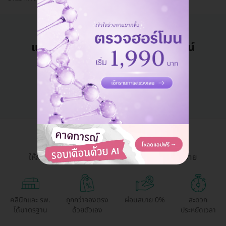
แอดมินพร้อมดูแลคุณทุกวันทางไลน์
คุยกับแอดมิน ฟรี!
HDmall Health ดี อะไรก็ดี
ให้การเข้าถึงบริการสุขภาพและความงามเป็นเรื่องง่าย
คลินิกและ รพ.
ถูกกว่าจองตรง
ผ่อนสบาย 0%
สะดวก
ได้มาตรฐาน
ด้วยตัวเอง
ประหยัดเวลา