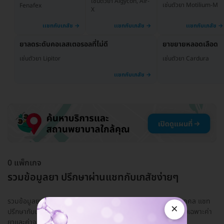
เช่นตัวยา Algycon, Air-
เช่นตัวยา Motilium-M
Fenafex
X
ยาลดระดับคอเลสเตอรอลที่ไม่ดี
ยาขยายหลอดเลือด
เช่นตัวยา Lipitor
เช่นตัวยา Cardura
0 แพ็กเกจ
รวมข้อมูลยา ปรึกษาผ่านแชทกับเภสัชง่ายๆ
รวมข้อมูลยา ใช้ยาอะไรดีให้เหมาะกับอาการและสุขภาพของแต่ละบุคคล แชท
×
ปรึกษากับเภสัชกรที่มีใบอนุญาตให้แน่ใจก่อน! ปรึกษาฟรี มีค่าใช้จ่ายเฉพาะค่า
ยาและค่าจ...
อ่านเพิ่ม