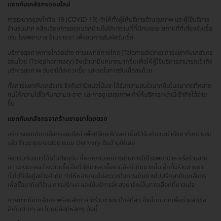
แชทกับเภสัชกรออนไลน์
การระบาดของโควิด-19 (COVID-19) ทำให้ทั้งผู้ให้บริการด้านสุขภาพ และผู้ใช้บริการ
จำนวนมาก หลีกเลี่ยงการออกนอกบ้านไปยังสถานที่ที่มีคนเยอะ สถานที่ที่เสี่ยงรับเชื้อ
เช่น โรงพยาบาล ร้านขายยา เพื่อลดการสัมผัสรับเชื้อ
บริการสุขภาพทางไกลอย่าง การแพทย์ทางไกล (Telemedicine) การแชทกับเภสัชกร
ออนไลน์ (Telepharmacy) จึงเข้ามามีบทบาทมากขึ้นเพื่อให้ผู้ใช้บริการสามารถเข้าถึง
บริการสุขภาพ รับยาได้สะดวกขึ้น และลดโอกาสรับเชื้อลงด้วย
ทั้งการแชทกับเภสัชกร จึงถือว่ามีแนวโน้มจะได้รับความสนใจมากขึ้นในอนาคตที่หลาย
คนให้ความใส่ใจกับความสะอาด และการดูแลสุขภาพ ทำให้บริการเหล่านี้เข้าถึงได้ง่าย
ขึ้น
แชทกับเภสัชกรจากร้านขายยาโดยตรง
บริการแชทกับเภสัชกรออนไลน์ เพื่อปรึกษาได้เลย เมื่อได้รับคำแนะนำถึงยาที่เหมาะสม
แล้ว ร้านขายยาจะส่งยาแบบ Derivery ถึงบ้านให้เลย
สอดรับกับแนวโน้มในปัจจุบัน ที่หลายคนลดการเดินทางไปโรงพยาบาล หรือร้านขาย
ยา เพราะเกรงว่าจะติดเชื้อ จึงทำให้การหาซื้อยามีข้อจำกัดมากขึ้น อีกทั้งร้านขายยา
ทั่วไปก็มีอยู่อย่างจำกัด ทำให้หลายคนไม่สะดวกในการเดินทางไปปรึกษากับเภสัชกร
เพื่อซื้อยาถึงที่ร้าน การปรึกษา และใช้บริการจัดส่งยาจึงเป็นทางเลือกที่น่าสนใจ
การแชทกับเภสัชกร พร้อมส่งยาจากร้านขายยาใกล้ที่สุด จึงมีบทบาทเพื่อช่วยลดข้อ
จำกัดต่างๆ ลง โดยมีข้อดีหลักๆ ดังนี้