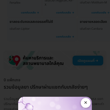
เช่นตัวยา Algycon, Air-
เช่นตัวยา Motilium-M
Fenafex
X
ยาลดระดับคอเลสเตอรอลที่ไม่ดี
ยาขยายหลอดเลือด
เช่นตัวยา Lipitor
เช่นตัวยา Cardura
0 แพ็กเกจ
รวมข้อมูลยา ปรึกษาผ่านแชทกับเภสัชง่ายๆ
รวมข้อมูลยา ใช้ยาอะไรดีให้เหมาะกับอาการและสุขภาพของแต่ละบุคคล แชท
×
ปรึกษากับเภสัชกรที่มีใบอนุญาตให้แน่ใจก่อน! ปรึกษาฟรี มีค่าใช้จ่ายเฉพาะค่า
ยาและค่าจ...
อ่านเพิ่ม