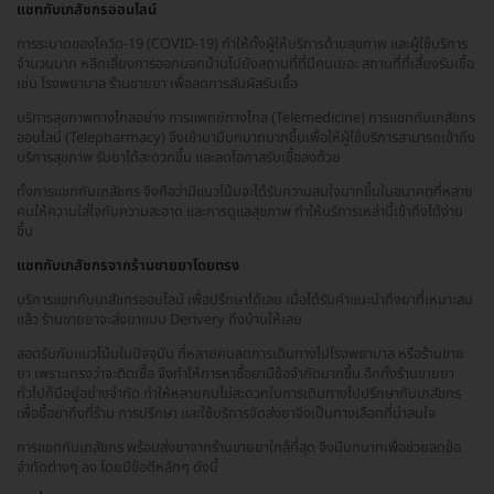
แชทกับเภสัชกรออนไลน์
การระบาดของโควิด-19 (COVID-19) ทำให้ทั้งผู้ให้บริการด้านสุขภาพ และผู้ใช้บริการ
จำนวนมาก หลีกเลี่ยงการออกนอกบ้านไปยังสถานที่ที่มีคนเยอะ สถานที่ที่เสี่ยงรับเชื้อ
เช่น โรงพยาบาล ร้านขายยา เพื่อลดการสัมผัสรับเชื้อ
บริการสุขภาพทางไกลอย่าง การแพทย์ทางไกล (Telemedicine) การแชทกับเภสัชกร
ออนไลน์ (Telepharmacy) จึงเข้ามามีบทบาทมากขึ้นเพื่อให้ผู้ใช้บริการสามารถเข้าถึง
บริการสุขภาพ รับยาได้สะดวกขึ้น และลดโอกาสรับเชื้อลงด้วย
ทั้งการแชทกับเภสัชกร จึงถือว่ามีแนวโน้มจะได้รับความสนใจมากขึ้นในอนาคตที่หลาย
คนให้ความใส่ใจกับความสะอาด และการดูแลสุขภาพ ทำให้บริการเหล่านี้เข้าถึงได้ง่าย
ขึ้น
แชทกับเภสัชกรจากร้านขายยาโดยตรง
บริการแชทกับเภสัชกรออนไลน์ เพื่อปรึกษาได้เลย เมื่อได้รับคำแนะนำถึงยาที่เหมาะสม
แล้ว ร้านขายยาจะส่งยาแบบ Derivery ถึงบ้านให้เลย
สอดรับกับแนวโน้มในปัจจุบัน ที่หลายคนลดการเดินทางไปโรงพยาบาล หรือร้านขาย
ยา เพราะเกรงว่าจะติดเชื้อ จึงทำให้การหาซื้อยามีข้อจำกัดมากขึ้น อีกทั้งร้านขายยา
ทั่วไปก็มีอยู่อย่างจำกัด ทำให้หลายคนไม่สะดวกในการเดินทางไปปรึกษากับเภสัชกร
เพื่อซื้อยาถึงที่ร้าน การปรึกษา และใช้บริการจัดส่งยาจึงเป็นทางเลือกที่น่าสนใจ
การแชทกับเภสัชกร พร้อมส่งยาจากร้านขายยาใกล้ที่สุด จึงมีบทบาทเพื่อช่วยลดข้อ
จำกัดต่างๆ ลง โดยมีข้อดีหลักๆ ดังนี้