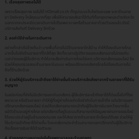
1. เรื่องสุขภาพรอไม่ได้
เพราะเรื่องสุขภาพ รอไม่ได้ HDmall.co.th ทั้งรูปแบบเว็บไซต์และแอพ จะหาร้านขาย
ยา Delivery ใกล้คุณมากที่สุด เพื่อให้สามารถส่งยาได้ทันทีทั้งกรุงเทพและต่างจังหวัด
นอกจากจะประหยัดเวลาเดินทางไปโรงพยาบาลหรือร้านขายยาด้วยตัวเองแล้ว ยังมี
บริการส่งทันที Delivery อีกด้วย
2. ลดค่าใช้จ่ายในการเดินทาง
อย่างที่กล่าวไปข้างต้นว่า บางพื้นที่อาจไม่มีร้านขายยาใกล้บ้าน ทำให้ต้องเดินทางไกล
มากขึ้นไปยังร้านขายยาที่ใกล้ที่สุด อีกทั้งเวลาปฏิบัติการของเภสัชกรอาจไม่ตรงกับ
เวลาว่างของผู้ใช้บริการ ทำให้อาจเสียค่าเดินทางโดยใช่เหตุ บริการเภสัชกรออนไลน์ จึง
ช่วยให้คุณตรวจสอบร้านขายยาในระบบ พร้อมปรึกษาเภสัชกรโดยไม่ต้องเดินทางไป
ถึงที่ร้านอีกด้วย
3. ช่วยให้ผู้รับบริการเข้าถึงยาได้ง่ายขึ้นด้วยบริการจัดส่งยาจากร้านขายยาที่ได้รับ
อนุญาต
ในสมัยก่อนที่ยังไม่มีบริการแชทกับเภสัชกร ผู้ใช้บริการจะเข้าถึงยาได้ก็ต่อเมื่อไปที่โรง
พยาบาล หรือร้านขายยา ทำให้ผู้ที่อยู่ห่างไกลเกิดข้อจำกัดในการเข้าถึง แต่บริการแชท
ปรึกษาเภสัชกรออนไลน์ ช่วยให้เภสัชกรสามารถเข้าถึงผู้ใช้บริการในวงกว้างมากขึ้น
แม้ตัวร้านจะอยู่ห่างไกล แต่เภสัชกรที่อยู่ในระบบก็สามารถให้ข้อมูลยาผ่านทางออนไลน์
ได้ขณะประจำอยู่ในร้านของตนเอง และให้ส่งยาจากร้านขายยาใกล้คุณได้เลย ช่วยให้ผู้
ใช้บริการเข้าถึงยาได้ง่ายขึ้น โดยเภสัชกรประจำร้านสามารถแชทปรึกษากับผู้ใช้บริการ
ถึงเรื่องการรับยาได้ด้วยตัวเอง
4. ช่วยลดความหนาแน่นในโรงพยาบาลและร้านขายยา