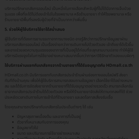
บริการปรึกษาเภสัชกรออนไลน์ เป็นหนึ่งในทางเลือกสำหรับผู้ที่ไม่ได้มีอาการเจ็บป่วย
รุนแรง เพื่อที่จะได้ไม่ต้องเข้าไปในโรงพยาบาล หรือร้านขายยา ทำให้โรงพยาบาล หรือ
ร้านขายยามีพื้นที่รองรับผู้ป่วยที่จำเป็นมากกว่าเพิ่มขึ้น
5. ช่วยให้ผู้ใช้บริการใช้ยาได้สม่ำเสมอ
ผู้ใช้บริการที่ต้องการยาบรรเทาอาการบางชนิด อาจรู้สึกว่าการปรึกษาข้อมูลยาผ่าน
บริการเภสัชกรออนไลน์ เป็นเรื่องง่ายกว่าการเดินทางไปด้วยตัวเอง เข้าถึงยาได้เร็วขึ้น
และอาจช่วยลดความรุนแรงของอาการที่เป็นอยู่ได้ก่อนที่จะลุกลามบานปลาย ทำให้ผู้ใช้
บริการมีแรงจูงใจในการใช้ยาอย่างเหมาะสมมากขึ้นกว่าการหาวิธีรักษาตัวเองแบบผิดๆ
ใช้บริการผ่านแชทกับเภสัชกรจากร้านขายยาที่ได้รับอนุญาตกับ HDmall.co.th
HDmall.co.th มีบริการแชทกับเภสัชกรประจำร้านผ่านช่องทางออนไลน์ฟรี ส่งยา
ทันทีถึงบ้านคุณ เพื่อให้ผู้ใช้บริการสามารถสอบถามข้อมูลยา เลือกใช้ยาได้อย่างเหมาะ
สม และได้รับการจัดส่งยาจากร้านขายยาที่ได้รับอนุญาตอย่างรวดเร็ว สามารถเลือกรับ
ยาจากเภสัชกรประจำร้านได้ด้วยตัวเอง หรือให้ร้านขายยาจัดส่งให้ตามตกลงก็ได้ ช่วย
ประหยัดเวลาเดินทางในการเข้าไปที่ร้านขายยา และลดโอกาสเสี่ยงรับเชื้อ
โดยคุณสามารถปรึกษากับเภสัชกรในประเด็นต่างๆ ได้ เช่น
ปัญหาสุขภาพเบื้องต้น และอาการที่เป็นอยู่
ตัวยาที่เหมาะสมกับอาการของคุณ
ข้อมูลยาทั่วไป
ขนาด และปริมาณการใช้ยาอย่างเหมาะสม
หากมีโรคประจำตัว หรือยาที่รับประทานเป็นประจำ ควรหลีกเลี่ยงยาตัวไหน