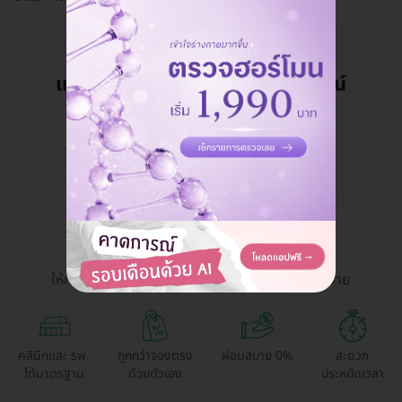
แอดมินพร้อมดูแลคุณทุกวันทางไลน์
คุยกับแอดมิน ฟรี!
HDmall Health ดี อะไรก็ดี
ให้การเข้าถึงบริการสุขภาพและความงามเป็นเรื่องง่าย
คลินิกและ รพ.
ถูกกว่าจองตรง
ผ่อนสบาย 0%
สะดวก
ได้มาตรฐาน
ด้วยตัวเอง
ประหยัดเวลา