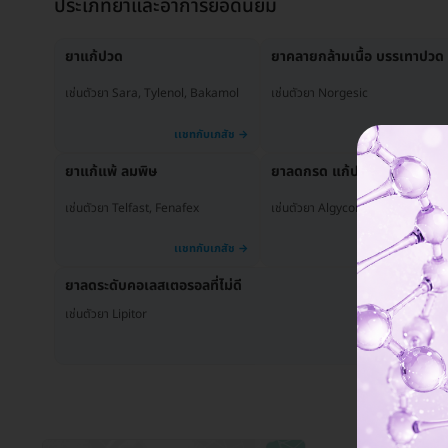
ประเภทยาและอาการยอดนิยม
ยาแก้ปวด
ยาคลายกล้ามเนื้อ บรรเทาปวด
เช่นตัวยา Sara, Tylenol, Bakamol
เช่นตัวยา Norgesic
ยาแก้แพ้ ลมพิษ
ยาลดกรด แก้ปวดท้อง
เช่นตัวยา Telfast, Fenafex
เช่นตัวยา Algycon, Air-X
ยาลดระดับคอเลสเตอรอลที่ไม่ดี
เช่นตัวยา Lipitor