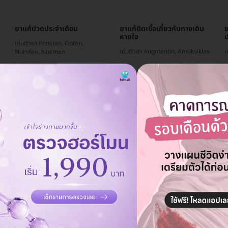
ยาแก้ปวดประจำเดือน
ยาแก้ติดเชื้อเกี่ยวกับทางเดิน
หายใจ
ป
เช่นตัวยา Ponstan, Gofen,
เช่นตัวยา Augmentin, Amoksiklav
เ
Nurofen, Nosmen
ยาบรรเทาอาการคลื่นไส้หรือ
ยารักษาอาการท้องเสีย
ย
อาเจียน
เฉียบพลันและรุนแรง
เ
เช่นตัวยา Motilium-M
เช่นตัวยา Smecta
ยาขยายหลอดเลือด
เช่นตัวยา Cardura
เ