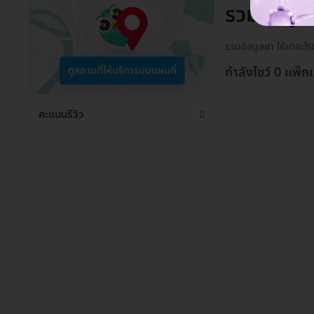
รวมข้อมูล
รวมข้อมูลยา ใช้ยาอะไร
กำลังโชว์ 0 แพ็ก
คะแนนรีวิว