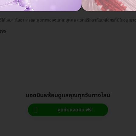
ยา ปรึกษาผ่านแชทกับเภสัชง่ายๆ
ดีให้เหมาะกับอาการและสุขภาพของแต่ละบุคคล แชทปรึกษากับเภสัชกรที่มีใบอนุญาตให้
เกจ
แอดมินพร้อมดูแลคุณทุกวันทางไลน์
คุยกับแอดมิน ฟรี!