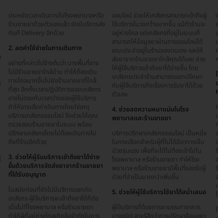
ประหยัดเวลาเดินทางไปโรงพยาบาลหรือ
ออนไลน์ ช่วยให้เภสัชกรสามารถเข้าถึงผู้
ง
ร้านขายยาด้วยตัวเองแล้ว ยังมีบริการส่ง
ใช้บริการในวงกว้างมากขึ้น แม้ตัวร้านจะ
ย
ทันที Delivery อีกด้วย
อยู่ห่างไกล แต่เภสัชกรที่อยู่ในระบบก็
ข
สามารถให้ข้อมูลยาผ่านทางออนไลน์ได้
บ
2. ลดค่าใช้จ่ายในการเดินทาง
ขณะประจำอยู่ในร้านของตนเอง และให้
น
ส่งยาจากร้านขายยาใกล้คุณได้เลย ช่วย
อย่างที่กล่าวไปข้างต้นว่า บางพื้นที่อาจ
ให้ผู้ใช้บริการเข้าถึงยาได้ง่ายขึ้น โดย
ไม่มีร้านขายยาใกล้บ้าน ทำให้ต้องเดิน
เภสัชกรประจำร้านสามารถแชทปรึกษา
ทางไกลมากขึ้นไปยังร้านขายยาที่ใกล้
น
กับผู้ใช้บริการถึงเรื่องการรับยาได้ด้วย
ที่สุด อีกทั้งเวลาปฏิบัติการของเภสัชกร
ตัวเอง
อาจไม่ตรงกับเวลาว่างของผู้ใช้บริการ
ทำให้อาจเสียค่าเดินทางโดยใช่เหตุ
4. ช่วยลดความหนาแน่นในโรง
บริการเภสัชกรออนไลน์ จึงช่วยให้คุณ
พยาบาลและร้านขายยา
ตรวจสอบร้านขายยาในระบบ พร้อม
ท
ปรึกษาเภสัชกรโดยไม่ต้องเดินทางไป
บริการปรึกษาเภสัชกรออนไลน์ เป็นหนึ่ง
น
ถึงที่ร้านอีกด้วย
ในทางเลือกสำหรับผู้ที่ไม่ได้มีอาการเจ็บ
ป่วยรุนแรง เพื่อที่จะได้ไม่ต้องเข้าไปใน
ร
3. ช่วยให้ผู้รับบริการเข้าถึงยาได้ง่าย
้
โรงพยาบาล หรือร้านขายยา ทำให้โรง
ขึ้นด้วยบริการจัดส่งยาจากร้านขายยา
พยาบาล หรือร้านขายยามีพื้นที่รองรับผู้
ร
ที่ได้รับอนุญาต
ป่วยที่จำเป็นมากกว่าเพิ่มขึ้น
ในสมัยก่อนที่ยังไม่มีบริการแชทกับ
5. ช่วยให้ผู้ใช้บริการใช้ยาได้สม่ำเสมอ
โ
เภสัชกร ผู้ใช้บริการจะเข้าถึงยาได้ก็ต่อ
เมื่อไปที่โรงพยาบาล หรือร้านขายยา
ผู้ใช้บริการที่ต้องการยาบรรเทาอาการ
ง
ทำให้ผู้ที่อยู่ห่างไกลเกิดข้อจำกัดในการ
บางชนิด อาจรู้สึกว่าการปรึกษาข้อมูลยา