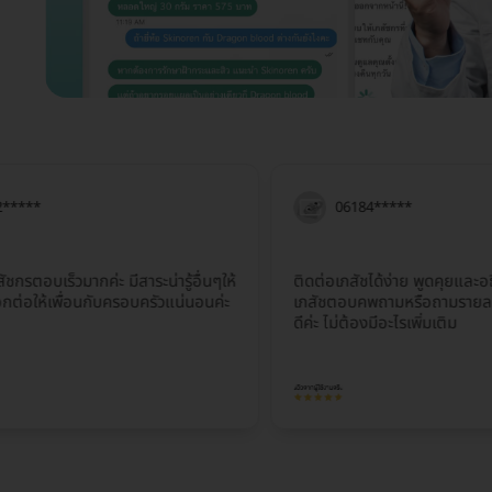
06184*****
็วมากค่ะ มีสาระน่ารู้อื่นๆให้
ติดต่อเภสัชได้ง่าย พูดคุยและอธิบายได
้เพื่อนกับครอบครัวแน่นอนค่ะ
เภสัชตอบคพถามหรือถามรายละเอียดดีม
ดีค่ะ ไม่ต้องมีอะไรเพิ่มเติม