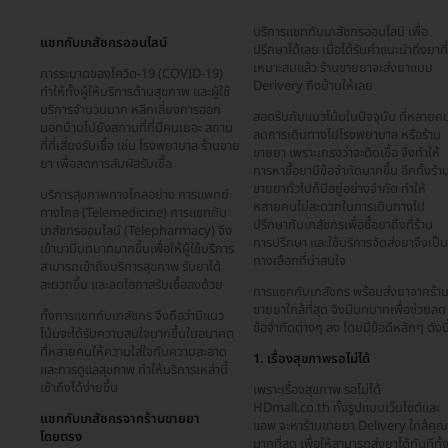
บริการแชทกับเภสัชกรออนไลน์ เพื่อ
แชทกับเภสัชกรออนไลน์
ปรึกษาได้เลย เมื่อได้รับคำแนะนำถึงยาที่
เหมาะสมแล้ว ร้านขายยาจะส่งยาแบบ
การระบาดของโควิด-19 (COVID-19)
Derivery ถึงบ้านให้เลย
ทำให้ทั้งผู้ให้บริการด้านสุขภาพ และผู้ใช้
บริการจำนวนมาก หลีกเลี่ยงการออก
สอดรับกับแนวโน้มในปัจจุบัน ที่หลายค
นอกบ้านไปยังสถานที่ที่มีคนเยอะ สถาน
ลดการเดินทางไปโรงพยาบาล หรือร้าน
ที่ที่เสี่ยงรับเชื้อ เช่น โรงพยาบาล ร้านขาย
ขายยา เพราะเกรงว่าจะติดเชื้อ จึงทำให้
ยา เพื่อลดการสัมผัสรับเชื้อ
การหาซื้อยามีข้อจำกัดมากขึ้น อีกทั้งร้า
ขายยาทั่วไปก็มีอยู่อย่างจำกัด ทำให้
บริการสุขภาพทางไกลอย่าง การแพทย์
หลายคนไม่สะดวกในการเดินทางไป
ทางไกล (Telemedicine) การแชทกับ
ปรึกษากับเภสัชกรเพื่อซื้อยาถึงที่ร้าน
เภสัชกรออนไลน์ (Telepharmacy) จึง
การปรึกษา และใช้บริการจัดส่งยาจึงเป็น
เข้ามามีบทบาทมากขึ้นเพื่อให้ผู้ใช้บริการ
ทางเลือกที่น่าสนใจ
สามารถเข้าถึงบริการสุขภาพ รับยาได้
สะดวกขึ้น และลดโอกาสรับเชื้อลงด้วย
การแชทกับเภสัชกร พร้อมส่งยาจากร้า
ขายยาใกล้ที่สุด จึงมีบทบาทเพื่อช่วยลด
ทั้งการแชทกับเภสัชกร จึงถือว่ามีแนว
ข้อจำกัดต่างๆ ลง โดยมีข้อดีหลักๆ ดังนี
โน้มจะได้รับความสนใจมากขึ้นในอนาคต
ที่หลายคนให้ความใส่ใจกับความสะอาด
1. เรื่องสุขภาพรอไม่ได้
และการดูแลสุขภาพ ทำให้บริการเหล่านี้
เข้าถึงได้ง่ายขึ้น
เพราะเรื่องสุขภาพ รอไม่ได้
HDmall.co.th ทั้งรูปแบบเว็บไซต์และ
แชทกับเภสัชกรจากร้านขายยา
แอพ จะหาร้านขายยา Delivery ใกล้คุณ
โดยตรง
มากที่สุด เพื่อให้สามารถส่งยาได้ทันทีทั้