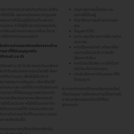
่ายกว่าการเดินทางไปด้วยตัวเอง เข้าถึง
ปัญหาสุขภาพเบื้องต้น และ
าได้เร็วขึ้น และอาจช่วยลดความรุนแรง
อาการที่เป็นอยู่
องอาการที่เป็นอยู่ได้ก่อนที่จะลุกลาม
ตัวยาที่เหมาะสมกับอาการของ
านปลาย ทำให้ผู้ใช้บริการมีแรงจูงใจใน
คุณ
การใช้ยาอย่างเหมาะสมมากขึ้นกว่าการ
ข้อมูลยาทั่วไป
หาวิธีรักษาตัวเองแบบผิดๆ
ขนาด และปริมาณการใช้ยาอย่าง
เหมาะสม
ใช้บริการผ่านแชทกับเภสัชกรจากร้าน
หากมีโรคประจำตัว หรือยาที่รับ
ขายยาที่ได้รับอนุญาตกับ
ประทานเป็นประจำ ควรหลีก
HDmall.co.th
เลี่ยงยาตัวไหน
หากมีประวัติแพ้ยา ควรใช้ตัวยา
HDmall.co.th มีบริการแชทกับเภสัชกร
ชนิดไหนในการทดแทน
ประจำร้านผ่านช่องทางออนไลน์ฟรี ส่งยา
การจัดส่งยาจากร้านขายยาที่ได้
ันทีถึงบ้านคุณ เพื่อให้ผู้ใช้บริการ
รับอนุญาต
สามารถสอบถามข้อมูลยา เลือกใช้ยาได้
อย่างเหมาะสม และได้รับการจัดส่งยาจาก
สามารถทักแชทปรึกษาเภสัชกรออนไลน์
้านขายยาที่ได้รับอนุญาตอย่างรวดเร็ว
เรื่องข้อมูลยา พร้อมสอบถามเรื่องการส่ง
สามารถเลือกรับยาจากเภสัชกรประจำ
ยากับเภสัชกรประจำร้านได้ที่ไลน์
้านได้ด้วยตัวเอง หรือให้ร้านขายยาจัด
@hdcoth
ส่งให้ตามตกลงก็ได้ ช่วยประหยัดเวลา
เดินทางในการเข้าไปที่ร้านขายยา และลด
อกาสเสี่ยงรับเชื้อ
โดยคุณสามารถปรึกษากับเภสัชกรใน