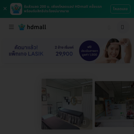
×
รับส่วนลด 200 บ. เพียงโหลดแอป HDmall ครั้งแรก
โหลดเลย
พร้อมรับสิทธิประโยชน์มากมาย