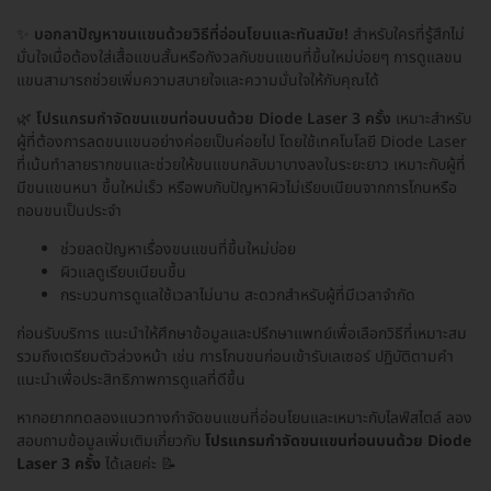
✨
บอกลาปัญหาขนแขนด้วยวิธีที่อ่อนโยนและทันสมัย!
สำหรับใครที่รู้สึกไม่
มั่นใจเมื่อต้องใส่เสื้อแขนสั้นหรือกังวลกับขนแขนที่ขึ้นใหม่บ่อยๆ การดูแลขน
แขนสามารถช่วยเพิ่มความสบายใจและความมั่นใจให้กับคุณได้
🌿
โปรแกรมกำจัดขนแขนท่อนบนด้วย Diode Laser 3 ครั้ง
เหมาะสำหรับ
ผู้ที่ต้องการลดขนแขนอย่างค่อยเป็นค่อยไป โดยใช้เทคโนโลยี Diode Laser
ที่เน้นทำลายรากขนและช่วยให้ขนแขนกลับมาบางลงในระยะยาว เหมาะกับผู้ที่
มีขนแขนหนา ขึ้นใหม่เร็ว หรือพบกับปัญหาผิวไม่เรียบเนียนจากการโกนหรือ
ถอนขนเป็นประจำ
ช่วยลดปัญหาเรื่องขนแขนที่ขึ้นใหม่บ่อย
ผิวแลดูเรียบเนียนขึ้น
กระบวนการดูแลใช้เวลาไม่นาน สะดวกสำหรับผู้ที่มีเวลาจำกัด
ก่อนรับบริการ แนะนำให้ศึกษาข้อมูลและปรึกษาแพทย์เพื่อเลือกวิธีที่เหมาะสม
รวมถึงเตรียมตัวล่วงหน้า เช่น การโกนขนก่อนเข้ารับเลเซอร์ ปฏิบัติตามคำ
แนะนำเพื่อประสิทธิภาพการดูแลที่ดีขึ้น
หากอยากทดลองแนวทางกำจัดขนแขนที่อ่อนโยนและเหมาะกับไลฟ์สไตล์ ลอง
สอบถามข้อมูลเพิ่มเติมเกี่ยวกับ
โปรแกรมกำจัดขนแขนท่อนบนด้วย Diode
Laser 3 ครั้ง
ได้เลยค่ะ 📝