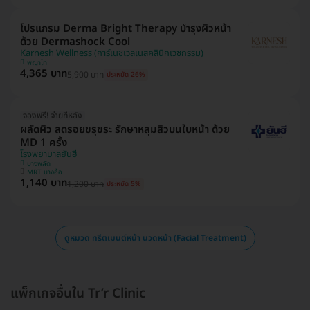
โปรแกรม Derma Bright Therapy บำรุงผิวหน้า
ด้วย Dermashock Cool
Karnesh Wellness (การ์เนชเวลเนสคลินิกเวชกรรม)
พญาไท
4,365 บาท
5,900 บาท
ประหยัด 26%
จองฟรี! จ่ายทีหลัง
ผลัดผิว ลดรอยขรุขระ รักษาหลุมสิวบนใบหน้า ด้วย
MD 1 ครั้ง
โรงพยาบาลยันฮี
บางพลัด
MRT บางอ้อ
1,140 บาท
1,200 บาท
ประหยัด 5%
ดูหมวด ทรีตเมนต์หน้า นวดหน้า (Facial Treatment)
แพ็กเกจอื่นใน Tr’r Clinic