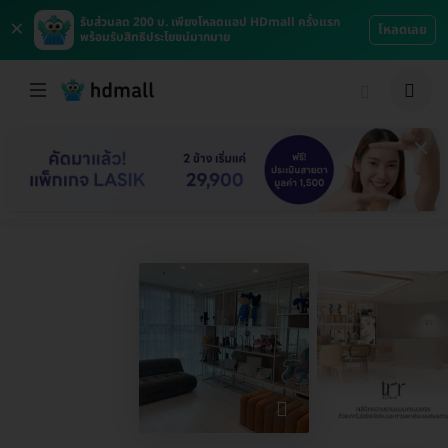
×
รับส่วนลด 200 บ. เพียงโหลดแอป HDmall ครั้งแรก
โหลดเลย
พร้อมรับสิทธิประโยชน์มากมาย