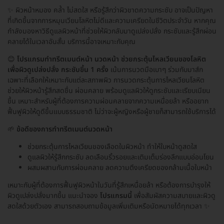
✨ ผิวหน้าหมอง คล้ำ ไม่สดใส หรือรู้สึกว่าผิวขาดความกระชับ อาจเป็นปัญหา
ที่เกิดขึ้นจากการหมุนเวียนโลหิตไม่ดีและความเครียดในชีวิตประจำวัน หากคุณ
กำลังมองหาวิธีดูแลผิวหน้าที่ช่วยให้ผิวกลับมาดูเปล่งปลั่ง กระชับและรู้สึกผ่อน
คลายได้ในเวลาอันสั้น บริการนี้อาจเหมาะกับคุณ
😊
โปรแกรมทำทรีตเมนต์หน้า นวดหน้า ช่วยกระตุ้นไหลเวียนของโลหิต
เพื่อผิวดูเปล่งปลั่ง กระชับขึ้น 1 ครั้ง
เน้นการนวดมือเบาๆ ร่วมกับมาส์ก
เฉพาะที่เลือกให้เหมาะกับแต่ละสภาพผิว การนวดกระตุ้นการไหลเวียนโลหิต
ช่วยให้ผิวหน้ารู้สึกสดชื่น ผ่อนคลาย พร้อมดูแลผิวให้ดูกระชับและเรียบเนียน
ขึ้น เหมาะสำหรับผู้ที่ต้องการความผ่อนคลายจากความเหนื่อยล้า หรืออยาก
ฟื้นฟูผิวให้ดูดีขึ้นแบบธรรมชาติ ไม่ว่าจะผู้หญิงหรือผู้ชายก็สามารถใช้บริการได้
🌱
ข้อดีของการทำทรีตเมนต์นวดหน้า
ช่วยกระตุ้นการไหลเวียนของเลือดในผิวหน้า ทำให้ใบหน้าดูสดใส
ดูแลผิวให้รู้สึกกระชับ ลดเลือนริ้วรอยและเติมเต็มร่องลึกแบบอ่อนโยน
ผสมผสานกับการผ่อนคลาย ลดความตึงเครียดของกล้ามเนื้อใบหน้า
เหมาะกับผู้ที่ต้องการฟื้นฟูผิวหน้าในวันที่รู้สึกเหนื่อยล้า หรือต้องการบำรุงให้
ผิวดูเปล่งปลั่งมากขึ้น แนะนำจอง
โปรแกรมนี้
เพื่อสัมผัสความสบายและผิวดู
สดใสด้วยตัวเอง สามารถสอบถามข้อมูลเพิ่มเติมหรือนัดหมายได้ทุกเวลา ✨