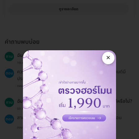
ดูรายละเอียด
คำถามพบบ่อย
ฉันควรเตรียมตัวอย่างไรบ้างก่อนรับบริการ?
×
ถาม
19 ธ.ค. 2024
ควรงดใช้เครื่องสำอางในวันรับบริการเพื่อให้การทำทรีตเมนต์มี
ตอบ
ประสิทธิภาพสูงสุด
ตอบโดยทีมงาน HD
ฉันสามารถรวมการทำทรีตเมนต์นี้กับการรักษาอื่นๆ ได้หรือไม่?
ถาม
09 ก.พ. 2024
สามารถรวมกับการรักษาอื่นๆ ได้ แต่ควรปรึกษาแพทย์ก่อน
ตอบ
ตอบโดยทีมงาน HD