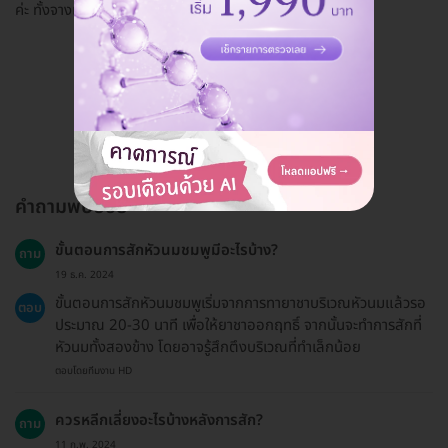
ค่ะ ทั้งจางและหัวคิ้วหายเลย ดีค่ะมาใช้บริการเยอะๆ นะคะ
ดูรีวิวทั้งหมด
คำถามพบบ่อย
ขั้นตอนการสักหัวนมชมพูมีอะไรบ้าง?
ถาม
19 ธ.ค. 2024
ขั้นตอนการสักหัวนมชมพูเริ่มจากการทายาชาบริเวณหัวนมแล้วรอ
ตอบ
ประมาณ 20-30 นาที เพื่อให้ยาชาออกฤทธิ์ จากนั้นจะทำการสักที่
หัวนมทั้งสองข้าง โดยอาจรู้สึกตึงบริเวณที่ทำเล็กน้อย
ตอบโดยทีมงาน HD
ควรหลีกเลี่ยงอะไรบ้างหลังการสัก?
ถาม
11 ก.พ. 2024