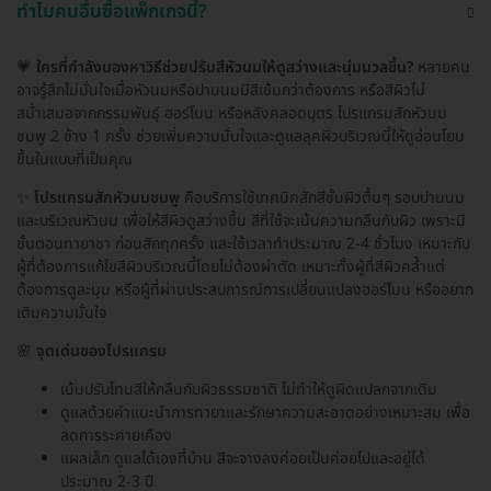
ทำไมคนอื่นซื้อแพ็กเกจนี้?
💗
ใครที่กำลังมองหาวิธีช่วยปรับสีหัวนมให้ดูสว่างและนุ่มนวลขึ้น?
หลายคน
อาจรู้สึกไม่มั่นใจเมื่อหัวนมหรือปานนมมีสีเข้มกว่าต้องการ หรือสีผิวไม่
สม่ำเสมอจากกรรมพันธุ์ ฮอร์โมน หรือหลังคลอดบุตร โปรแกรมสักหัวนม
ชมพู 2 ข้าง 1 ครั้ง ช่วยเพิ่มความมั่นใจและดูแลลุคผิวบริเวณนี้ให้ดูอ่อนโยน
ขึ้นในแบบที่เป็นคุณ
✨
โปรแกรมสักหัวนมชมพู
คือบริการใช้เทคนิคสักสีชั้นผิวตื้นๆ รอบปานนม
และบริเวณหัวนม เพื่อให้สีผิวดูสว่างขึ้น สีที่ใช้จะเน้นความกลืนกับผิว เพราะมี
ขั้นตอนทายาชา ก่อนสักทุกครั้ง และใช้เวลาทำประมาณ 2-4 ชั่วโมง เหมาะกับ
ผู้ที่ต้องการแก้ไขสีผิวบริเวณนี้โดยไม่ต้องผ่าตัด เหมาะทั้งผู้ที่สีผิวคล้ำแต่
ต้องการดูละมุน หรือผู้ที่ผ่านประสบการณ์การเปลี่ยนแปลงฮอร์โมน หรืออยาก
เติมความมั่นใจ
🌸
จุดเด่นของโปรแกรม
เน้นปรับโทนสีให้กลืนกับผิวธรรมชาติ ไม่ทำให้ดูผิดแปลกจากเดิม
ดูแลด้วยคำแนะนำการทายาและรักษาความสะอาดอย่างเหมาะสม เพื่อ
ลดการระคายเคือง
แผลเล็ก ดูแลได้เองที่บ้าน สีจะจางลงค่อยเป็นค่อยไปและอยู่ได้
ประมาณ 2-3 ปี