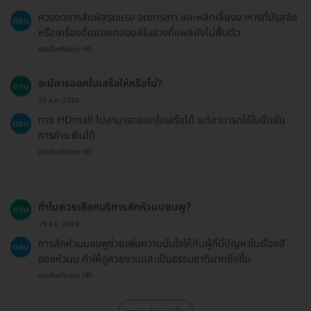
ควรงดการสัมผัสรุนแรง งดการเกา และหลีกเลี่ยงอาหารที่มีรสจัด
ตอบ
หรือเครื่องดื่มแอลกอฮอล์ในช่วงที่แผลยังไม่ฟื้นตัว
ตอบโดยทีมงาน HD
จะมีการออกใบเสร็จให้หรือไม่?
ถาม
19 ธ.ค. 2024
ทาง HDmall ไม่สามารถออกใบเสร็จได้ แต่สามารถให้ใบยืนยัน
ตอบ
การชำระเงินได้
ตอบโดยทีมงาน HD
ทำไมควรเลือกบริการสักหัวนมชมพู?
ถาม
19 ธ.ค. 2024
การสักหัวนมชมพูช่วยเพิ่มความมั่นใจให้กับผู้ที่มีปัญหาในเรื่องสี
ตอบ
ของหัวนม ทำให้ดูสวยงามและเป็นธรรมชาติมากยิ่งขึ้น
ตอบโดยทีมงาน HD