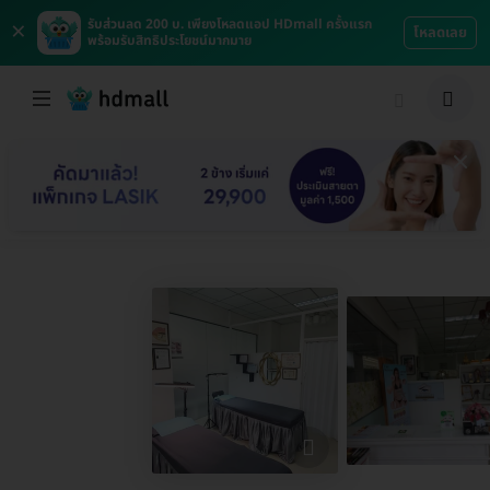
×
รับส่วนลด 200 บ. เพียงโหลดแอป HDmall ครั้งแรก
โหลดเลย
พร้อมรับสิทธิประโยชน์มากมาย