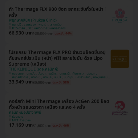
ทำ Thermage FLX 900 ช็อต ยกกระชับทั่วใบหน้า 1
ครั้ง
พฤกษาคลินิก (Pruksa Clinic)
นนทบุรี , สวนหลวง , พญาไท , ลาดพร้าว
BTS อารีย์ , BTS มหาวิทยาลัยเกษตรศาสตร์
66,930 บาท
120,000 บาท
ประหยัด 44%
โปรแกรม Thermage FLX PRO จำนวนช็อตขึ้นอยู่
กับแพทย์ประเมิน (หน้า) ฟรี! สลายไขมัน ด้วย Lipo
Supreme (เหนียง)
THE KLINIQUE (เดอะคลีนิกค์)
คลองเตย , ปทุมวัน , วัฒนา , จตุจักร , ปทุมธานี , คันนายาว , ประเวศ ,
สมุทรปราการ , บางกะปิ , บางแค , ธนบุรี , นนทบุรี , นครราชสีมา , บางขุนเทียน ,
33,949 บาท
ยานนาวา , ห้วยขวาง , บางกอกน้อย , ลาดพร้าว , พระนครศรีอยุธยา , ชลบุรี ,
80,000 บาท
ประหยัด 58%
ระยอง , จันทบุรี , ขอนแก่น , อุดรธานี , สงขลา , ภูเก็ต , เชียงใหม่ , สระบุรี ,
บางนา , คลองสาน , นครศรีธรรมราช , นครสวรรค์ , นครปฐม , พิษณุโลก , สุ
ราษฎ์ธานี , เชียงราย , บางรัก
คอร์สทำ Mini Thermage เครื่อง AcGen 200 ช็อต
ทั่วหน้า รอบดวงตา เหนียง และคอ 4 ครั้ง
คลินิกหมอปรางทิพย์
ห้วยขวาง
MRT ห้วยขวาง
17,169 บาท
31,600 บาท
ประหยัด 46%