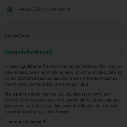
4
ผลลัพธ์อยู่ได้เป็นระยะเวลานานถึง 1ปี
รายละเอียด
ทำไมคนอื่นซื้อแพ็กเกจนี้?
👀
ดวงตาดูสดใสได้อีกครั้ง!
คุณกำลังเผชิญกับปัญหาริ้วรอยเล็กๆ หรือความ
หย่อนคล้อยรอบดวงตาที่ดูจางๆ ให้คุณกังวลเมื่อมองกระจกอยู่หรือเปล่า? ไม่
ว่าคุณจะเริ่มสังเกตการเปลี่ยนแปลงของผิวรอบดวงตาหรืออยากดูแลก่อน
ปัญหาจะมากขึ้น บริการนี้อาจเป็นทางเลือกที่เหมาะสมค่ะ
โปรแกรมยกกระชับผิว Therma FLX 450 ช็อต (รอบดวงตา)
เหมาะ
สำหรับผู้ที่ต้องการบำรุงผิวรอบดวงตาให้แลดูยืดหยุ่นขึ้น พร้อมช่วยลดเลือน
ริ้วรอยบางๆ และปรับผิวบริเวณเปลือกตาและใต้ตาให้ดูเรียบเนียนมากยิ่งขึ้น
โดยอาศัยคลื่นพลังงานความร้อนที่ตรงจุด
✨
จุดเด่นของโปรแกรมนี้: