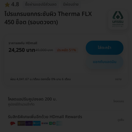
4.8
ซื้อผ่านเเอปมีส่วนลด
มีผ่อนจ่าย
โปรแกรมยกกระชับผิว Therma FLX
450 ช็อต (รอบดวงตา)
ราคาจองกับ HDmall
ใส่ตะกร้า
24,250 บาท
49,000 บาท
ประหยัด 51%
แชทกับแอดมิน
ผ่อน 4,041.67 บ./เดือน ดอกเบี้ย 0% นาน 6 เดือน
ขยาย
โหลดแอปรับคูปองลด 200 บ.
โหลดเลย
คูปองมีจำนวนจำกัด
รับสิทธิพิเศษเพิ่มอีกด้วย HDmall Rewards
ดูเพิ่ม