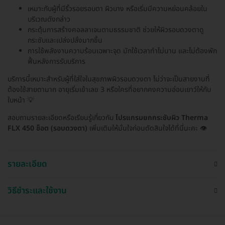
เหมาะกับผู้ที่มีริ้วรอยรอบตา ผิวบาง หรือเริ่มมีความหย่อนคล้อยใน
บริเวณดังกล่าว
กระตุ้นการสร้างคอลลาเจนตามธรรมชาติ ช่วยให้ผิวรอบดวงตาดู
กระชับและเปล่งปลั่งมากขึ้น
การใช้พลังงานความร้อนเฉพาะจุด มักใช้เวลาทำไม่นาน และไม่ต้องพัก
ฟื้นหลังการรับบริการ
บริการนี้เหมาะสำหรับผู้ที่ใส่ใจในสุขภาพผิวรอบดวงตา ไม่ว่าจะเป็นสายงานที่
ต้องใช้สายตามาก อายุเริ่มเข้าเลข 3 หรือใครที่อยากคงความอ่อนเยาว์ให้กับ
ใบหน้า 💡
สอบถามรายละเอียดหรือเรียนรู้เกี่ยวกับ
โปรแกรมยกกระชับผิว Therma
FLX 450 ช็อต (รอบดวงตา)
เพิ่มเติมให้มั่นใจก่อนตัดสินใจได้ที่นี่นะคะ 👁️
รายละเอียด
วิธีชำระและใช้งาน