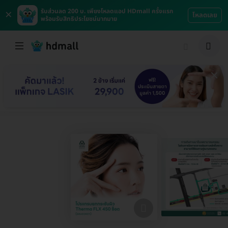
×
รับส่วนลด 200 บ. เพียงโหลดแอป HDmall ครั้งแรก
โหลดเลย
พร้อมรับสิทธิประโยชน์มากมาย