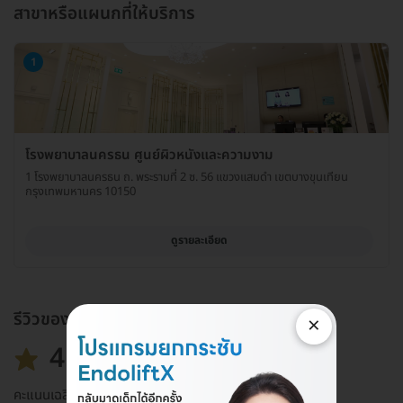
สาขาหรือแผนกที่ให้บริการ
1
โรงพยาบาลนครธน ศูนย์ผิวหนังและความงาม
1 โรงพยาบาลนครธน ถ. พระรามที่ 2 ซ. 56 แขวงแสมดำ เขตบางขุนเทียน
กรุงเทพมหานคร 10150
ดูรายละเอียด
รีวิวของแพ็กเกจ
×
4.8
คะแนนเฉลี่ย