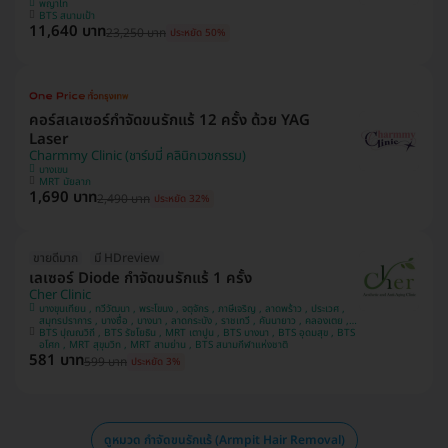
พญาไท
BTS สนามเป้า
11,640 บาท
23,250 บาท
ประหยัด 50%
คอร์สเลเซอร์กำจัดขนรักแร้ 12 ครั้ง ด้วย YAG
Laser
Charmmy Clinic (ชาร์มมี่ คลินิกเวชกรรม)
บางเขน
MRT มัยลาภ
1,690 บาท
2,490 บาท
ประหยัด 32%
ขายดีมาก
มี HDreview
เลเซอร์ Diode กำจัดขนรักแร้ 1 ครั้ง
Cher Clinic
บางขุนเทียน , ทวีวัฒนา , พระโขนง , จตุจักร , ภาษีเจริญ , ลาดพร้าว , ประเวศ ,
สมุทรปราการ , บางซื่อ , บางนา , ลาดกระบัง , ราชเทวี , คันนายาว , คลองเตย ,
BTS ปุณณวิถี , BTS รัชโยธิน , MRT เตาปูน , BTS บางนา , BTS อุดมสุข , BTS
บางแค , ปทุมวัน
อโศก , MRT สุขุมวิท , MRT สามย่าน , BTS สนามกีฬาแห่งชาติ
581 บาท
599 บาท
ประหยัด 3%
ดูหมวด กำจัดขนรักแร้ (Armpit Hair Removal)