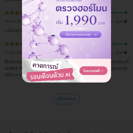
รีวิวสถานที่ให้บริการ 🏥
18 ต.ค. 2019
ดูรีวิวต้นฉบับ
มาใช้บริการครั้งแรกก็รู้สึกหลงรักแล้วค่ะ 👍👍👍
รีวิวสถานที่ให้บริการ 🏥
22 ส.ค. 2019
ดูรีวิวต้นฉบับ
ใช้บริการลดสัดส่วนด้วย Coolsculpting และ นวดกระชับด้วยความร้อนที่
เอเพ็กซ์ เห็นผลลัพท์ดีมากๆค่ะรูปร่างดีขึ้นมากจริงๆ พนักงานก็ดูแลเอาใจ
ใส่ดีมาก ประทับใจค่ะ
ดูรีวิวทั้งหมด