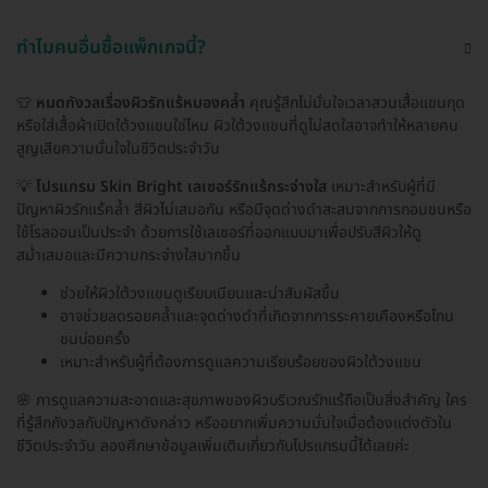
ทำไมคนอื่นซื้อแพ็กเกจนี้?
👕
หมดกังวลเรื่องผิวรักแร้หมองคล้ำ
คุณรู้สึกไม่มั่นใจเวลาสวมเสื้อแขนกุด
หรือใส่เสื้อผ้าเปิดใต้วงแขนใช่ไหม ผิวใต้วงแขนที่ดูไม่สดใสอาจทำให้หลายคน
สูญเสียความมั่นใจในชีวิตประจำวัน
💡
โปรแกรม Skin Bright เลเซอร์รักแร้กระจ่างใส
เหมาะสำหรับผู้ที่มี
ปัญหาผิวรักแร้คล้ำ สีผิวไม่เสมอกัน หรือมีจุดด่างดำสะสมจากการถอนขนหรือ
ใช้โรลออนเป็นประจำ ด้วยการใช้เลเซอร์ที่ออกแบบมาเพื่อปรับสีผิวให้ดู
สม่ำเสมอและมีความกระจ่างใสมากขึ้น
ช่วยให้ผิวใต้วงแขนดูเรียบเนียนและน่าสัมผัสขึ้น
อาจช่วยลดรอยคล้ำและจุดด่างดำที่เกิดจากการระคายเคืองหรือโกน
ขนบ่อยครั้ง
เหมาะสำหรับผู้ที่ต้องการดูแลความเรียบร้อยของผิวใต้วงแขน
🌸 การดูแลความสะอาดและสุขภาพของผิวบริเวณรักแร้ถือเป็นสิ่งสำคัญ ใคร
ที่รู้สึกกังวลกับปัญหาดังกล่าว หรืออยากเพิ่มความมั่นใจเมื่อต้องแต่งตัวใน
ชีวิตประจำวัน ลองศึกษาข้อมูลเพิ่มเติมเกี่ยวกับโปรแกรมนี้ได้เลยค่ะ