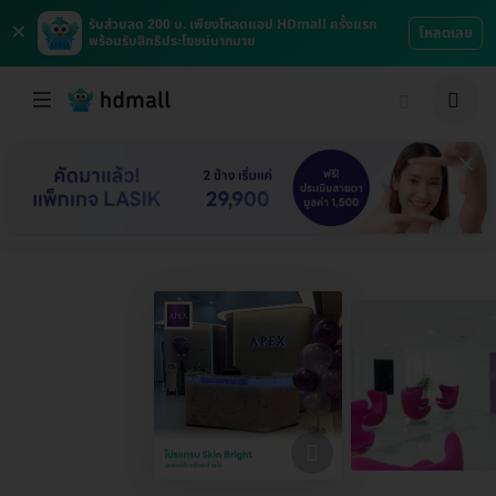
×
รับส่วนลด 200 บ. เพียงโหลดแอป HDmall ครั้งแรก
โหลดเลย
พร้อมรับสิทธิประโยชน์มากมาย