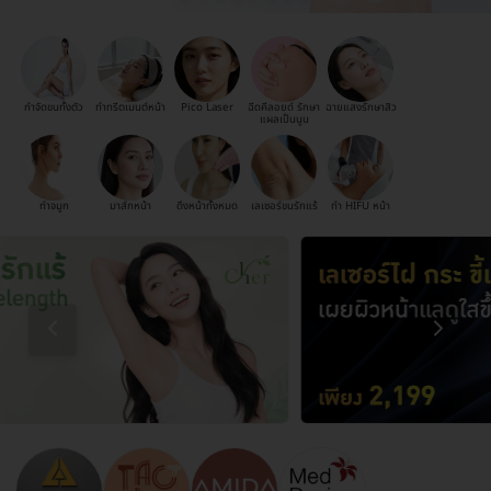
กำจัดขนทั้งตัว
ทำทรีตเมนต์หน้า
Pico Laser
ฉีดคีลอยด์ รักษา
ฉายแสงรักษาสิว
แผลเป็นนูน
ทำจมูก
มาส์กหน้า
ดึงหน้าทั้งหมด
เลเซอร์ขนรักแร้
ทำ HIFU หน้า