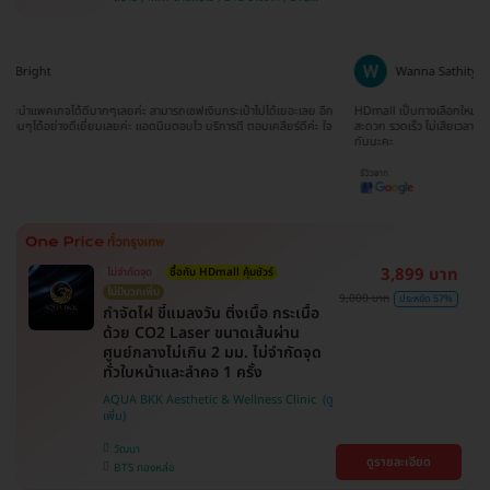
บ้าน , คลองเตย , ตลิ่งชัน
สนามเป้า , BTS บางหว้า , MRT บางไผ่ , MRT บาง
หว้า , BTS สะพานควาย , BTS พญาไท , BTS
อุดมสุข , BTS บางนา , BTS ปุณณวิถี , BTS
ศรีนครินทร์
Wanna Sathityoo
Ra
ีก
HDmall เป็นทางเลือกใหม่สำหรับครอบครัวเรา ครั้งแรกที่ใช้บริการก็ประทับใจมากค่ะ
การจองแพ็คเ
ใจ
สะดวก รวดเร็ว ไม่เสียเวลาดิวกับโรงพยาบาลด้วยตนเอง มาเป็นครอบครัว HDmall
ดีมากๆ ติดต
กันนะคะ
ขอบพระคุณ
3,899 บาท
ไม่จำกัดจุด
ซื้อกับ HDmall คุ้มชัวร์
ไม่มีบวกเพิ่ม
9,000 บาท
ประหยัด 57%
กำจัดไฝ ขี้แมลงวัน ติ่งเนื้อ กระเนื้อ
ด้วย CO2 Laser ขนาดเส้นผ่าน
ศูนย์กลางไม่เกิน 2 มม. ไม่จำกัดจุด
ทั่วใบหน้าและลำคอ 1 ครั้ง
AQUA BKK Aesthetic & Wellness Clinic
วัฒนา
ดูรายละเอียด
BTS ทองหล่อ