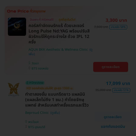
3,300 บาท
มีเฉพาะที่ HDmall!
ถูกที่สุดในเว็บ!
คอร์สกำจัดขนรักแร้ ด้วยเลเซอร์
7,800 บาท
ประหยัด 58%
Long Pulse Nd:YAG พร้อมปรับสี
ผิวรักแร้ให้ดูกระจ่างใส ด้วย IPL 12
ครั้ง
AQUA BKK Aesthetic & Wellness Clinic
วัฒนา
ดูรายละเอียด
BTS ทองหล่อ
17,099 บาท
มี HDreview
HD ออกค่าประเมินให้! สูงสุด 1000 บ.
35,000 บาท
ประหยัด 51%
ทำตาสองชั้น แบบกรีดยาว แผลมินิ
(แผลเล็กไม่ถึง 1 ซม.) ทำโดยจักษุ
แพทย์ สำหรับเคสทำครั้งแรกและรีวิว
Beproud Clinic
ดูรายละเอียด
พระโขนง
แชทกับแอดมิน
BTS ปุณณวิถี