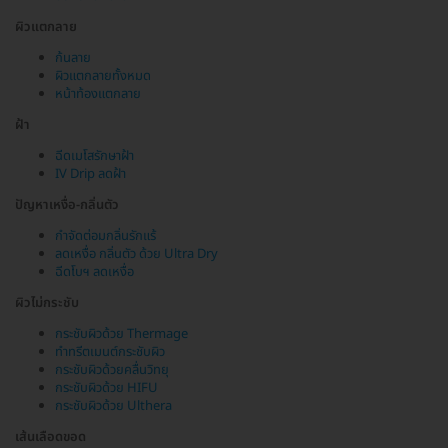
ผิวแตกลาย
ก้นลาย
ผิวแตกลายทั้งหมด
หน้าท้องแตกลาย
ฝ้า
ฉีดเมโสรักษาฝ้า
IV Drip ลดฝ้า
ปัญหาเหงื่อ-กลิ่นตัว
กำจัดต่อมกลิ่นรักแร้
ลดเหงื่อ กลิ่นตัว ด้วย Ultra Dry
ฉีดโบฯ ลดเหงื่อ
ผิวไม่กระชับ
กระชับผิวด้วย Thermage
ทำทรีตเมนต์กระชับผิว
กระชับผิวด้วยคลื่นวิทยุ
กระชับผิวด้วย HIFU
กระชับผิวด้วย Ulthera
เส้นเลือดขอด