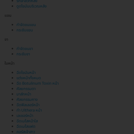
รักษาสิวที่หลัง
ดูดไขมันบริเวณหลัง
แขน
กำจัดขนแขน
กระชับแขน
ขา
กำจัดขนขา
กระชับขา
ใบหน้า
ฉีดไขมันหน้า
แต่งหน้าทั้งหมด
ฉีด Botulinum Toxin หน้า
ศัลยกรรมตา
มาส์กหน้า
ศัลยกรรมคาง
ฉีดฟิลเลอร์หน้า
ทำ Ulthera หน้า
เลเซอร์หน้า
ฉีดเมโสหน้าใส
ฉีดเมโสแฟต
คอร์สเจ้าสาว