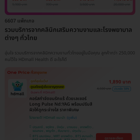
รักแร้ 1 ปี 12 ครั้ง
1 ครั้ง
แพทย์ประเมิน เพื่อ
เลเซอร์
9,900 บาท
999 บาท
3,500 บาท
20,000 บาท
(1 สิทธิ์/ท่าน)
ปรับผิวกระจ่างใส 1
Mediostar Nex
ครั้ง
6607 แพ็กเกจ
รวมบริการจากคลินิกเสริมความงามและโรงพยาบาล
ต่างๆ ทั่วไทย
อุ่นใจ รวมบริการจากคลินิกความงามทั่วไทยอยู่ในมือคุณ ลูกค้ากว่า 250,000
คนไว้ใจ HDmall Health ดี อะไรก็ดี
1,890 บาท
ถูกที่สุดในเว็บ!
ดูแลโดยผู้เชี่ยวชาญทุกเคส
4,500 บาท
ประหยัด 58%
มีเฉพาะที่ HDmall!
คอร์สกำจัดขนรักแร้ ด้วยเลเซอร์
Long Pulse Nd:YAG พร้อมปรับสี
ผิวให้ดูกระจ่างใส ราคาพิเศษ
โปรขายดี! HDmall แนะนำ
ปทุมธานี , จตุจักร , บึงกุ่ม , บางบอน , ลาดพร้าว ,
จอมทอง , พญาไท , คันนายาว , ปทุมวัน ,
สมุทรปราการ , ราษฎร์บูรณะ , พระโขนง , บางรัก ,
BTS เสนานิคม , MRT ลาดพร้าว , BTS สนามเป้า ,
ดูรายละเอียด
บริการถึงบ้าน , ภาษีเจริญ , ราชเทวี , หนองแขม ,
BTS สนามกีฬาแห่งชาติ , BTS สยาม , BTS