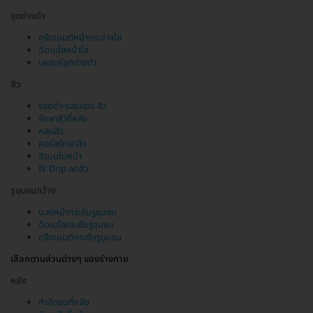
จุดด่างดำ
ทรีตเมนต์หน้ากระจ่างใส
ฉีดเมโสหน้าใส
เลเซอร์จุดด่างดำ
สิว
รอยดำ-รอยแดง สิว
รักษาสิวที่หลัง
หลุมสิว
คอร์สรักษาสิว
สิวบนใบหน้า
IV Drip ลดสิว
รูขุมขนกว้าง
นวดหน้ากระชับรูขุมขน
ฉีดเมโสกระชับรูขุมขน
ทรีตเมนต์กระชับรูขุมขน
เลือกตามส่วนต่างๆ ของร่างกาย
หลัง
กำจัดขนที่หลัง