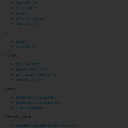
ดึงหน้าทั้งหมด
ทำ HIFU หน้า
นวดหน้า
ทำ Thermage หน้า
ศัลยกรรมจมูก
เท้า
นวดเท้า
ทำเล็บ สปาเท้า
หน้าท้อง
ตัดไขมันหน้าท้อง
สร้างกล้ามเนื้อหน้าท้อง
ดูดไขมัน สลายไขมันหน้าท้อง
แก้หน้าท้องแตกลาย
น้องสาว
ปรับสีผิวจุดซ่อนเร้นด้วย IPL
ปรับสีผิวจุดซ่อนเร้นด้วยเลเซอร์
รีแพร์ กระชับช่องคลอด
สะโพก ก้น บั้นท้าย
ลบรอยแตกลาย รอยคล้ำ สะโพก ก้น บั้นท้าย