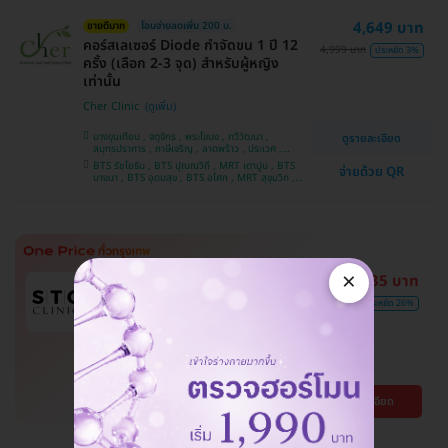
4,649 บาท
ขายดีมาก
โอนจ่ายลดเพิ่ม 200 บ.
คอร์สเลเซอร์ Diode กำจัดขน 1 ปี 12
4,999 บาท
ประหยัด 3%
ครั้ง (เลือก 2-3 จุด) สำหรับผู้หญิง
เท่านั้น
Cher Clinic
บางขุนเทียน , จตุจักร , พระโขนง , ทวีวัฒนา ,
ดูรายละเอียด
สมุทรปราการ , ภาษีเจริญ , ลาดพร้าว , ประเวศ ,
บางซื่อ , คันนายาว , บางนา , ราชเทวี , คลองเตย ,
BTS รัชโยธิน , BTS ปุณณวิถี , MRT เตาปูน , BTS
จ่ายด้วย QR
ลาดกระบัง , ปทุมวัน , บางแค
บางนา , BTS อุดมสุข , BTS อโศก , MRT สุขุมวิท ,
BTS อ่อนนุช , MRT สามย่าน , BTS สนามกีฬาแห่ง
ชาติ
×
5,335 บาท
คุ้มที่สุดในเว็บ
มี HDreview
ถูกสุดในเว็บ!
7,200 บาท
ประหยัด 26%
โปรแกรมรักษาสิวทั่วหลัง 4 ขั้นตอน
รวมเลเซอร์ Dual Yellow ทั่วใบหน้า
STC Anti-Aging & Wellness Clinic
วัฒนา , จตุจักร
ดูรายละเอียด
BTS พร้อมพงษ์ , BTS เสนานิคม