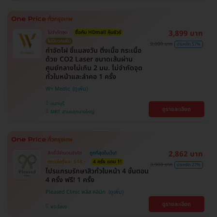
3,899 บาท
ไม่จำกัดจุด
ซื้อกับ HDmall คุ้มชัวร์
ไม่มีบวกเพิ่ม
9,000 บาท
ประหยัด 57%
กำจัดไฝ ขี้แมลงวัน ติ่งเนื้อ กระเนื้อ
ด้วย CO2 Laser ขนาดเส้นผ่าน
ศูนย์กลางไม่เกิน 2 มม. ไม่จำกัดจุด
ทั่วใบหน้าและลำคอ 1 ครั้ง
W+ Medic
นนทบุรี
ดูรายละเอียด
MRT สามแยกบางใหญ่
2,862 บาท
สิทธิ์มีจำนวนจำกัด
ถูกที่สุดในเว็บ!
ตกแค่ครั้งละ 518.-
4 ครั้ง แถม 1!
3,900 บาท
ประหยัด 27%
โปรแกรมรักษาสิวทั่วใบหน้า 4 ขั้นตอน
4 ครั้ง ฟรี! 1 ครั้ง
Pleased Clinic พลีส คลินิก
ดูรายละเอียด
พระโขนง