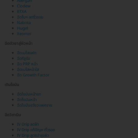
Allergan
Clodew
BTXA
ฉีดโบฯ ลดริ้วรอย
Nabota
Hugel
Xeomin
ฉีดตัวยาสู่ผิวหน้า
ฉีดเมโสแฟต
ฉีดรีจูรัน
ฉีด PRP หน้า
ฉีดเมโสหน้าใส
ฉีด Growth Factor
เติมไขมัน
ฉีดไขมันหน้าอก
ฉีดไขมันหน้า
ฉีดไขมันอวัยวะเพศชาย
ฉีดวิตามิน
IV Drip ลดฝ้า
IV Drip แก้ปัญหาริ้วรอย
IV Drip สูตรบำรุงผิว