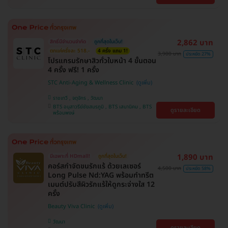
2,862 บาท
สิทธิ์มีจำนวนจำกัด
ถูกที่สุดในเว็บ!
ตกแค่ครั้งละ 518.-
4 ครั้ง แถม 1!
3,900 บาท
ประหยัด 27%
โปรแกรมรักษาสิวทั่วใบหน้า 4 ขั้นตอน
4 ครั้ง ฟรี! 1 ครั้ง
STC Anti-Aging & Wellness Clinic
ราชเทวี , จตุจักร , วัฒนา
BTS อนุสาวรีย์ชัยสมรภูมิ , BTS เสนานิคม , BTS
ดูรายละเอียด
พร้อมพงษ์
1,890 บาท
มีเฉพาะที่ HDmall!
ถูกที่สุดในเว็บ!
คอร์สกำจัดขนรักแร้ ด้วยเลเซอร์
4,500 บาท
ประหยัด 58%
Long Pulse Nd:YAG พร้อมทำทรีต
เมนต์ปรับสีผิวรักแร้ให้ดูกระจ่างใส 12
ครั้ง
Beauty Viva Clinic
วัฒนา
ดูรายละเอียด