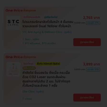
2,765 บาท
สิทธิ์มีจำนวนจำกัด
ถูกที่สุดในเว็บ!
โปรแกรมรักษาสิวทั่วใบหน้า 4 ขั้นตอน
3,800 บาท
ประหยัด 27%
รวมเลเซอร์ Dual Yellow ทั่วใบหน้า
STC Anti-Aging & Wellness Clinic
วัฒนา , จตุจักร
ดูรายละเอียด
BTS พร้อมพงษ์ , BTS เสนานิคม
3,899 บาท
ไม่จำกัดจุด
ซื้อกับ HDmall คุ้มชัวร์
ไม่มีบวกเพิ่ม
9,000 บาท
ประหยัด 57%
กำจัดไฝ ขี้แมลงวัน ติ่งเนื้อ กระเนื้อ
ด้วย CO2 Laser ขนาดเส้นผ่าน
ศูนย์กลางไม่เกิน 2 มม. ไม่จำกัดจุด
ทั่วใบหน้าและลำคอ 1 ครั้ง
Ellie Clinic
ดูรายละเอียด
บางเขน