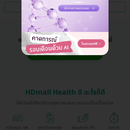
ดูแพ็กเกจเพิ่ม
แอดมินพร้อมดูแลคุณทุกวันทางไลน์
คุยกับแอดมิน ฟรี!
HDmall Health ดี อะไรก็ดี
ให้การเข้าถึงบริการสุขภาพและความงามเป็นเรื่องง่าย
คลินิกและ รพ.
ถูกกว่าจองตรง
ผ่อนสบาย 0%
สะดวก