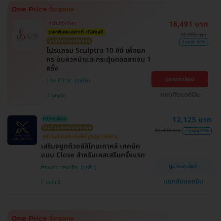
18,491 บาท
การันตีถูกที่สุด
ราคาพิเศษเฉพาะที่ HDmall
35,000 บาท
ดูแลโดยแพทย์ทุกเคส
ประหยัด 46%
โปรแกรม Sculptra 10 ซีซี เพื่อยก
กระชับผิวหน้าและกระตุ้นคอลลาเจน 1
ครั้ง
ดูรายละเอียด
Lise Clinic
แชทกับแอดมิน
พญาไท
12,125 บาท
HDreview
โดยศัลยแพทย์เฉพาะทาง
25,000 บาท
ประหยัด 52%
HD ออกค่าประเมินให้! สูงสุด 1500 บ.
เสริมจมูกด้วยซิลิโคนเกาหลี เทคนิค
แบบ Close สำหรับเคสเสริมครั้งแรก
ดูรายละเอียด
โรงพยาบาลเอเซีย
แชทกับแอดมิน
นนทบุรี