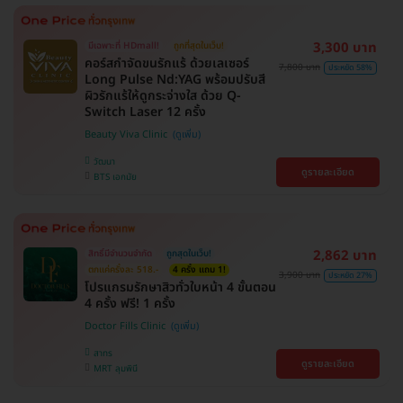
3,300 บาท
มีเฉพาะที่ HDmall!
ถูกที่สุดในเว็บ!
คอร์สกำจัดขนรักแร้ ด้วยเลเซอร์
7,800 บาท
ประหยัด 58%
Long Pulse Nd:YAG พร้อมปรับสี
ผิวรักแร้ให้ดูกระจ่างใส ด้วย Q-
Switch Laser 12 ครั้ง
Beauty Viva Clinic
วัฒนา
ดูรายละเอียด
BTS เอกมัย
2,862 บาท
สิทธิ์มีจำนวนจำกัด
ถูกสุดในเว็บ!
ตกแค่ครั้งละ 518.-
4 ครั้ง แถม 1!
3,900 บาท
ประหยัด 27%
โปรแกรมรักษาสิวทั่วใบหน้า 4 ขั้นตอน
4 ครั้ง ฟรี! 1 ครั้ง
Doctor Fills Clinic
สาทร
ดูรายละเอียด
MRT ลุมพินี