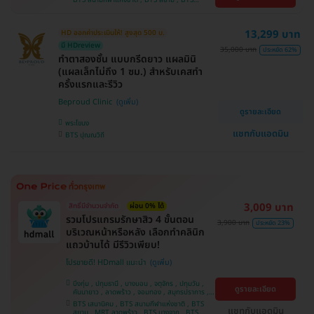
บางนา , คลองเตย , ตลิ่งชัน
บางจาก , BTS ปุณณวิถี , BTS บางหว้า , MRT
บางไผ่ , MRT บางหว้า , BTS พญาไท , BTS
อุดมสุข , BTS บางนา , BTS ศรีนครินทร์ , BTS
13,299 บาท
HD ออกค่าประเมินให้! สูงสุด 500 บ.
สะพานควาย
มี HDreview
35,000 บาท
ประหยัด 62%
ทำตาสองชั้น แบบกรีดยาว แผลมินิ
(แผลเล็กไม่ถึง 1 ซม.) สำหรับเคสทำ
ครั้งแรกและรีวิว
Beproud Clinic
ดูรายละเอียด
พระโขนง
แชทกับแอดมิน
BTS ปุณณวิถี
3,009 บาท
สิทธิ์มีจำนวนจำกัด
ผ่อน 0% ได้
รวมโปรแกรมรักษาสิว 4 ขั้นตอน
3,900 บาท
ประหยัด 23%
บริเวณหน้าหรือหลัง เลือกทำคลินิก
แถวบ้านได้ มีรีวิวเพียบ!
โปรขายดี! HDmall แนะนำ
บึงกุ่ม , ปทุมธานี , บางบอน , จตุจักร , ปทุมวัน ,
ดูรายละเอียด
คันนายาว , ลาดพร้าว , จอมทอง , สมุทรปราการ ,
พระโขนง , พญาไท , ราษฎร์บูรณะ , หนองแขม ,
BTS เสนานิคม , BTS สนามกีฬาแห่งชาติ , BTS
ภาษีเจริญ , บางรัก , ราชเทวี , บางนา , บริการถึง
แชทกับแอดมิน
สยาม , MRT ลาดพร้าว , BTS บางจาก , BTS