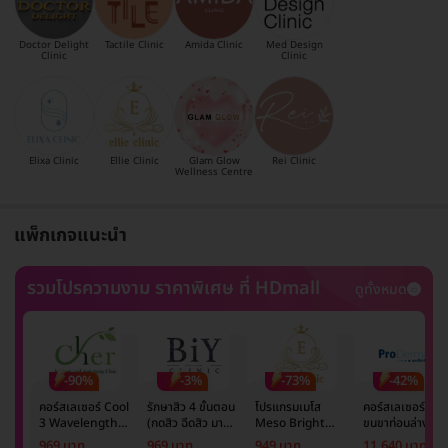
Doctor Delight
Tactile Clinic
Amida Clinic
Med Design
Clinic
Clinic
Elixa Clinic
Ellie Clinic
Glam Glow
Rei Clinic
Wellness Centre
แพ็กเกจแนะนำ
รวมโปรความงาม ราคาพิเศษ ที่ HDmall
ดูทั้งหมด
-90%
-3%
-73%
-42%
คอร์สเลเซอร์ Cool
รักษาสิว 4 ขั้นตอน
โปรแกรมเมโส
คอร์สเลเซอร์กำจั
3 Wavelength
(กดสิว ฉีดสิว มาส์ก
Meso Bright
ขนขาท่อนล่าง 2
Diode กำจัดขน
หน้า และฉายแสง)
จำนวนซีซีขึ้นอยู่กับ
ข้าง 5 ครั้ง ด้วย
969 บาท
969 บาท
949 บาท
11,640 บาท