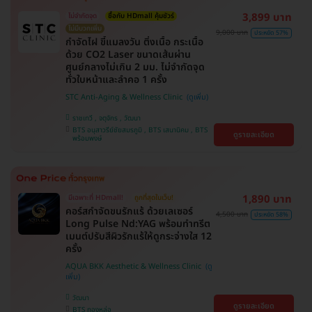
3,899 บาท
ไม่จำกัดจุด
ซื้อกับ HDmall คุ้มชัวร์
ไม่มีบวกเพิ่ม
9,000 บาท
ประหยัด 57%
กำจัดไฝ ขี้แมลงวัน ติ่งเนื้อ กระเนื้อ
ด้วย CO2 Laser ขนาดเส้นผ่าน
ศูนย์กลางไม่เกิน 2 มม. ไม่จำกัดจุด
ทั่วใบหน้าและลำคอ 1 ครั้ง
STC Anti-Aging & Wellness Clinic
ราชเทวี , จตุจักร , วัฒนา
BTS อนุสาวรีย์ชัยสมรภูมิ , BTS เสนานิคม , BTS
ดูรายละเอียด
พร้อมพงษ์
1,890 บาท
มีเฉพาะที่ HDmall!
ถูกที่สุดในเว็บ!
คอร์สกำจัดขนรักแร้ ด้วยเลเซอร์
4,500 บาท
ประหยัด 58%
Long Pulse Nd:YAG พร้อมทำทรีต
เมนต์ปรับสีผิวรักแร้ให้ดูกระจ่างใส 12
ครั้ง
AQUA BKK Aesthetic & Wellness Clinic
วัฒนา
ดูรายละเอียด
BTS ทองหล่อ