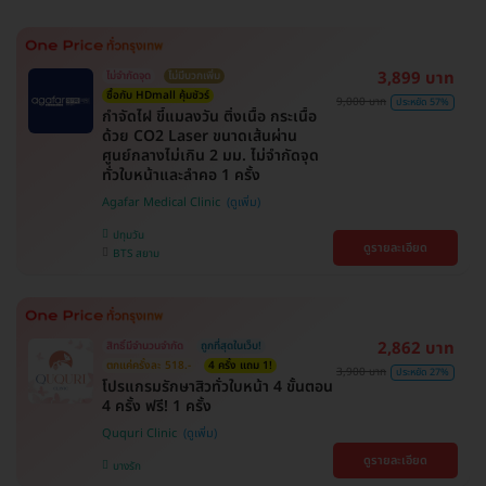
3,899 บาท
ไม่จำกัดจุด
ไม่มีบวกเพิ่ม
ซื้อกับ HDmall คุ้มชัวร์
9,000 บาท
ประหยัด 57%
กำจัดไฝ ขี้แมลงวัน ติ่งเนื้อ กระเนื้อ
ด้วย CO2 Laser ขนาดเส้นผ่าน
ศูนย์กลางไม่เกิน 2 มม. ไม่จำกัดจุด
ทั่วใบหน้าและลำคอ 1 ครั้ง
Agafar Medical Clinic
ปทุมวัน
ดูรายละเอียด
BTS สยาม
2,862 บาท
สิทธิ์มีจำนวนจำกัด
ถูกที่สุดในเว็บ!
ตกแค่ครั้งละ 518.-
4 ครั้ง แถม 1!
3,900 บาท
ประหยัด 27%
โปรแกรมรักษาสิวทั่วใบหน้า 4 ขั้นตอน
4 ครั้ง ฟรี! 1 ครั้ง
Ququri Clinic
ดูรายละเอียด
บางรัก