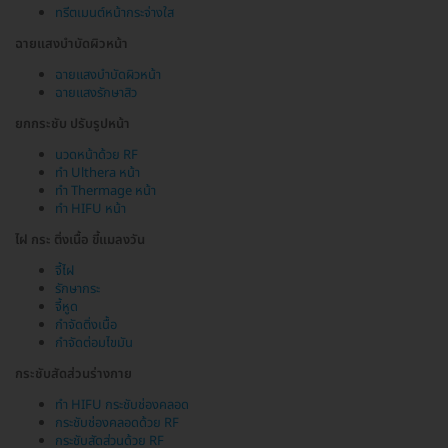
ทรีตเมนต์หน้ากระจ่างใส
ฉายแสงบำบัดผิวหน้า
ฉายแสงบำบัดผิวหน้า
ฉายแสงรักษาสิว
ยกกระชับ ปรับรูปหน้า
นวดหน้าด้วย RF
ทำ Ulthera หน้า
ทำ Thermage หน้า
ทำ HIFU หน้า
ไฝ กระ ติ่งเนื้อ ขี้แมลงวัน
จี้ไฝ
รักษากระ
จี้หูด
กำจัดติ่งเนื้อ
กำจัดต่อมไขมัน
กระชับสัดส่วนร่างกาย
ทำ HIFU กระชับช่องคลอด
กระชับช่องคลอดด้วย RF
กระชับสัดส่วนด้วย RF