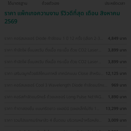
ได้มาตรฐาน
ด้วยตัวเอง
ประหยัดเวลา
ราคา แพ็กเกจความงาม รีวิวดีที่สุด เดือน สิงหาคม
2569
ราคา คอร์สเลเซอร์ Diode กำจัดขน 1 ปี 12 ครั้ง (เลือก 2-3
4,849 บาท
จุด) สำหรับผู้หญิงเท่านั้น
ราคา กำจัดไฝ ขี้แมลงวัน ติ่งเนื้อ กระเนื้อ ด้วย CO2 Laser
3,899 บาท
ขนาดเส้นผ่านศูนย์กลางไม่เกิน 2 มม. ไม่จำกัดจุดทั่วใบหน้าและ
ลำคอ 1 ครั้ง
ราคา กำจัดไฝ ขี้แมลงวัน ติ่งเนื้อ กระเนื้อ ด้วย CO2 Laser
3,899 บาท
ขนาดเส้นผ่านศูนย์กลางไม่เกิน 2 มม. ไม่จำกัดจุดทั่วใบหน้าและ
ลำคอ 1 ครั้ง
ราคา เสริมจมูกด้วยซิลิโคนเกาหลี เทคนิคแบบ Close สำหรับ
12,125 บาท
เคสเสริมครั้งแรก ที่ โรงพยาบาลเอเซีย
ราคา คอร์สเลเซอร์ Cool 3 Wavelength Diode กำจัดขนรักแร้
969 บาท
1 ปี 12 ครั้ง (1 สิทธิ์/ท่าน)
ราคา คอร์สกำจัดขนรักแร้ ด้วยเลเซอร์ Long Pulse Nd:YAG
1,890 บาท
พร้อมปรับสีผิวให้ดูกระจ่างใส ราคาพิเศษ
ราคา ทำตาสองชั้น แบบกรีดยาว แผลมินิ (แผลเล็กไม่ถึง 1
13,299 บาท
ซม.) สำหรับเคสทำครั้งแรกและรีวิว
ราคา รวมโปรแกรมรักษาสิว 4 ขั้นตอน บริเวณหน้าหรือหลัง
3,009 บาท
เลือกทำคลินิกแถวบ้านได้ มีรีวิวเพียบ!