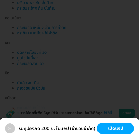
เสริมสะโพก ก้น บั้นท้าย
กระชับสะโพก ก้น บั้นท้าย
คอ เหนียง
กระชับคอ เหนียง ด้วยการผ่าตัด
กระชับคอ เหนียง ไม่ผ่าตัด
เอว
ฉีดสลายไขมันที่เอว
ดูดไขมันที่เอว
กระชับสัดส่วนเอว
มือ
ทำเล็บ สปามือ
กำจัดขนมือ นิ้วมือ
หน้าอก
ผ่าตัดเสริมหน้าอก
เราใช้คุกกี้เพื่อให้คุณได้รับประสบการณ์ออนไลน์ที่ดีที่สุด
ได้ที่นี่
ตกลง
ลดขนาดหน้าอก
ตัดเต้านม แปลงเพศหญิงเป็นชาย
ฉีดไขมันหน้าอก
รับคูปองลด 200 บ. ในแอป (จำนวนจำกัด)
เปิดแอป
ขนที่ลับ
ขนรักแร้
กระชับหน้า
เสริมหน้าอก
ช่วยเหลือ
โหลดแอพ