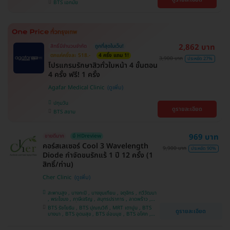
BTS เอกมัย
2,862 บาท
สิทธิ์มีจำนวนจำกัด
ถูกที่สุดในเว็บ!
ตกแค่ครั้งละ 518.-
4 ครั้ง แถม 1!
3,900 บาท
ประหยัด 27%
โปรแกรมรักษาสิวทั่วใบหน้า 4 ขั้นตอน
4 ครั้ง ฟรี! 1 ครั้ง
Agafar Medical Clinic
ปทุมวัน
ดูรายละเอียด
BTS สยาม
969 บาท
ขายดีมาก
มี HDreview
คอร์สเลเซอร์ Cool 3 Wavelength
9,900 บาท
ประหยัด 90%
Diode กำจัดขนรักแร้ 1 ปี 12 ครั้ง (1
สิทธิ์/ท่าน)
Cher Clinic
สะพานสูง , บางกะปิ , บางขุนเทียน , จตุจักร , ทวีวัฒนา
, พระโขนง , ภาษีเจริญ , สมุทรปราการ , ลาดพร้าว ,
ประเวศ , บางซื่อ , บางนา , คันนายาว , ลาดกระบัง ,
BTS รัชโยธิน , BTS ปุณณวิถี , MRT เตาปูน , BTS
ดูรายละเอียด
ราชเทวี , คลองเตย , ปทุมวัน , บางแค
บางนา , BTS อุดมสุข , BTS อ่อนนุช , BTS อโศก ,
MRT สุขุมวิท , BTS สนามกีฬาแห่งชาติ , MRT สาม
ย่าน