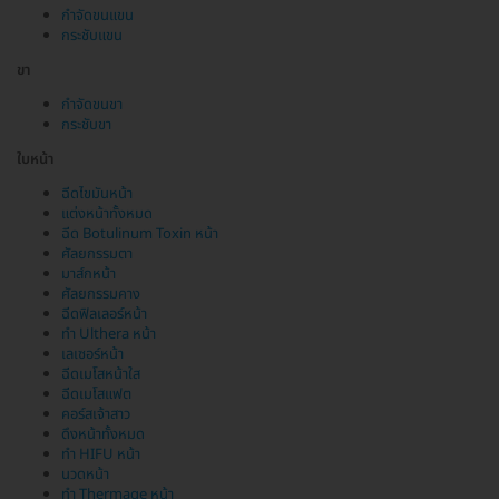
กำจัดขนแขน
กระชับแขน
ขา
กำจัดขนขา
กระชับขา
ใบหน้า
ฉีดไขมันหน้า
แต่งหน้าทั้งหมด
ฉีด Botulinum Toxin หน้า
ศัลยกรรมตา
มาส์กหน้า
ศัลยกรรมคาง
ฉีดฟิลเลอร์หน้า
ทำ Ulthera หน้า
เลเซอร์หน้า
ฉีดเมโสหน้าใส
ฉีดเมโสแฟต
คอร์สเจ้าสาว
ดึงหน้าทั้งหมด
ทำ HIFU หน้า
นวดหน้า
ทำ Thermage หน้า