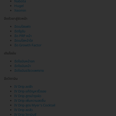
Nabota
Hugel
Xeomin
ฉีดตัวยาสู่ผิวหน้า
ฉีดเมโสแฟต
ฉีดรีจูรัน
ฉีด PRP หน้า
ฉีดเมโสหน้าใส
ฉีด Growth Factor
เติมไขมัน
ฉีดไขมันหน้าอก
ฉีดไขมันหน้า
ฉีดไขมันอวัยวะเพศชาย
ฉีดวิตามิน
IV Drip ลดฝ้า
IV Drip แก้ปัญหาริ้วรอย
IV Drip สูตรบำรุงผิว
IV Drip เพิ่มความสดชื่น
IV Drip สูตร Myer's Cocktail
IV Drip ลดสิว
IV Drip วิตามินซี