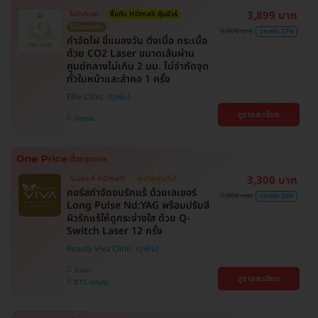
3,899 บาท
ไม่จำกัดจุด
ซื้อกับ HDmall คุ้มชัวร์
ไม่มีบวกเพิ่ม
9,000 บาท
ประหยัด 57%
กำจัดไฝ ขี้แมลงวัน ติ่งเนื้อ กระเนื้อ
ด้วย CO2 Laser ขนาดเส้นผ่าน
ศูนย์กลางไม่เกิน 2 มม. ไม่จำกัดจุด
ทั่วใบหน้าและลำคอ 1 ครั้ง
Ellie Clinic
ดูรายละเอียด
บางเขน
3,300 บาท
มีเฉพาะที่ HDmall!
ถูกที่สุดในเว็บ!
คอร์สกำจัดขนรักแร้ ด้วยเลเซอร์
7,800 บาท
ประหยัด 58%
Long Pulse Nd:YAG พร้อมปรับสี
ผิวรักแร้ให้ดูกระจ่างใส ด้วย Q-
Switch Laser 12 ครั้ง
Beauty Viva Clinic
วัฒนา
ดูรายละเอียด
BTS เอกมัย