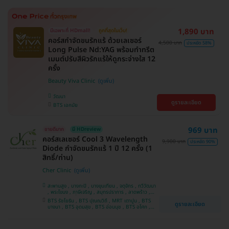
1,890 บาท
มีเฉพาะที่ HDmall!
ถูกที่สุดในเว็บ!
คอร์สกำจัดขนรักแร้ ด้วยเลเซอร์
4,500 บาท
ประหยัด 58%
Long Pulse Nd:YAG พร้อมทำทรีต
เมนต์ปรับสีผิวรักแร้ให้ดูกระจ่างใส 12
ครั้ง
Beauty Viva Clinic
วัฒนา
ดูรายละเอียด
BTS เอกมัย
969 บาท
ขายดีมาก
มี HDreview
คอร์สเลเซอร์ Cool 3 Wavelength
9,900 บาท
ประหยัด 90%
Diode กำจัดขนรักแร้ 1 ปี 12 ครั้ง (1
สิทธิ์/ท่าน)
Cher Clinic
สะพานสูง , บางกะปิ , บางขุนเทียน , จตุจักร , ทวีวัฒนา
, พระโขนง , ภาษีเจริญ , สมุทรปราการ , ลาดพร้าว ,
ประเวศ , บางซื่อ , บางนา , คันนายาว , ลาดกระบัง ,
BTS รัชโยธิน , BTS ปุณณวิถี , MRT เตาปูน , BTS
ดูรายละเอียด
ราชเทวี , คลองเตย , ปทุมวัน , บางแค
บางนา , BTS อุดมสุข , BTS อ่อนนุช , BTS อโศก ,
MRT สุขุมวิท , BTS สนามกีฬาแห่งชาติ , MRT สาม
ย่าน