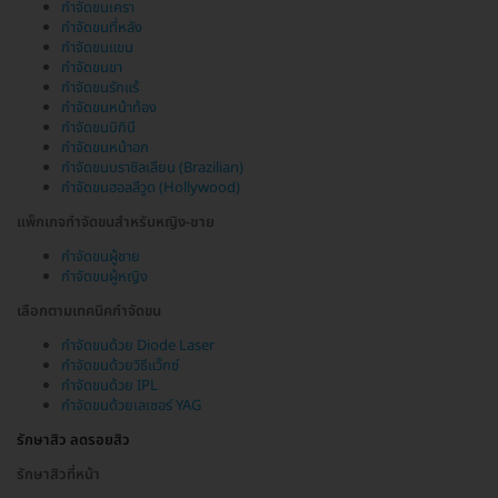
กำจัดขนเครา
กำจัดขนที่หลัง
กำจัดขนแขน
กำจัดขนขา
กำจัดขนรักแร้
กำจัดขนหน้าท้อง
กำจัดขนบิกินี
กำจัดขนหน้าอก
กำจัดขนบราซิลเลียน (Brazilian)
กำจัดขนฮอลลีวูด (Hollywood)
แพ็กเกจกำจัดขนสำหรับหญิง-ชาย
กำจัดขนผู้ชาย
กำจัดขนผู้หญิง
เลือกตามเทคนิคกำจัดขน
กำจัดขนด้วย Diode Laser
กำจัดขนด้วยวิธีแว็กซ์
กำจัดขนด้วย IPL
กำจัดขนด้วยเลเซอร์ YAG
รักษาสิว ลดรอยสิว
รักษาสิวที่หน้า