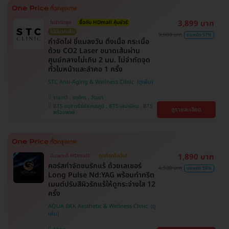
3,899 บาท
ไม่จำกัดจุด
ซื้อกับ HDmall คุ้มชัวร์
ไม่มีบวกเพิ่ม
9,000 บาท
ประหยัด 57%
กำจัดไฝ ขี้แมลงวัน ติ่งเนื้อ กระเนื้อ
ด้วย CO2 Laser ขนาดเส้นผ่าน
ศูนย์กลางไม่เกิน 2 มม. ไม่จำกัดจุด
ทั่วใบหน้าและลำคอ 1 ครั้ง
STC Anti-Aging & Wellness Clinic
ราชเทวี , จตุจักร , วัฒนา
BTS อนุสาวรีย์ชัยสมรภูมิ , BTS เสนานิคม , BTS
ดูรายละเอียด
พร้อมพงษ์
1,890 บาท
มีเฉพาะที่ HDmall!
ถูกที่สุดในเว็บ!
คอร์สกำจัดขนรักแร้ ด้วยเลเซอร์
4,500 บาท
ประหยัด 58%
Long Pulse Nd:YAG พร้อมทำทรีต
เมนต์ปรับสีผิวรักแร้ให้ดูกระจ่างใส 12
ครั้ง
AQUA BKK Aesthetic & Wellness Clinic