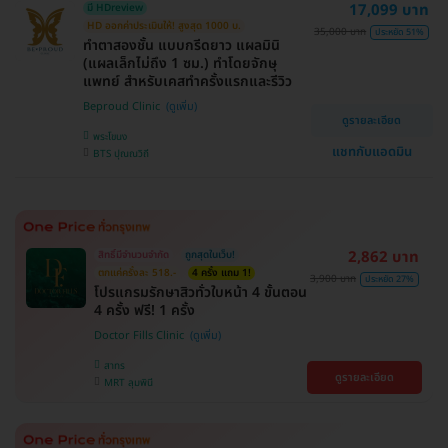
17,099 บาท
มี HDreview
HD ออกค่าประเมินให้! สูงสุด 1000 บ.
35,000 บาท
ประหยัด 51%
ทำตาสองชั้น แบบกรีดยาว แผลมินิ
(แผลเล็กไม่ถึง 1 ซม.) ทำโดยจักษุ
แพทย์ สำหรับเคสทำครั้งแรกและรีวิว
Beproud Clinic
ดูรายละเอียด
พระโขนง
แชทกับแอดมิน
BTS ปุณณวิถี
2,862 บาท
สิทธิ์มีจำนวนจำกัด
ถูกสุดในเว็บ!
ตกแค่ครั้งละ 518.-
4 ครั้ง แถม 1!
3,900 บาท
ประหยัด 27%
โปรแกรมรักษาสิวทั่วใบหน้า 4 ขั้นตอน
4 ครั้ง ฟรี! 1 ครั้ง
Doctor Fills Clinic
สาทร
ดูรายละเอียด
MRT ลุมพินี