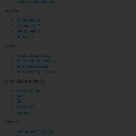
ผ่าตัดรักษาเส้นเลือดขอด
แผลเป็น
ตัดก้อนคีลอยด์
รักษาแผลเป็นสิว
เลเซอร์แผลเป็น
ฉีดคีลอยด์
ริ้วรอย
ทำทรีตเมนต์ลดริ้วรอย
ฉีด Botulinum ลดริ้วรอย
ฉีดฟิลเลอร์ลดริ้วรอย
IV Drip แก้ปัญหาริ้วรอย
ไฝ กระ ติ่งเนื้อ ขี้แมลงวัน
กำจัดต่อมไขมัน
จี้หูด
จี้ไฝ
กำจัดติ่งเนื้อ
รักษากระ
จุดด่างดำ
ทรีตเมนต์หน้ากระจ่างใส