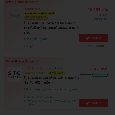
18,491 บาท
การันตีถูกที่สุด
ราคาพิเศษเฉพาะที่ HDmall
35,000 บาท
ดูแลโดยแพทย์ทุกเคส
ประหยัด 46%
โปรแกรม Sculptra 10 ซีซี เพื่อยก
กระชับผิวหน้าและกระตุ้นคอลลาเจน 1
ครั้ง
ดูรายละเอียด
Lise Clinic
แชทกับแอดมิน
พญาไท
2,862 บาท
สิทธิ์มีจำนวนจำกัด
ถูกที่สุดในเว็บ!
ตกแค่ครั้งละ 518.-
4 ครั้ง แถม 1!
3,900 บาท
ประหยัด 27%
โปรแกรมรักษาสิวทั่วใบหน้า 4 ขั้นตอน
4 ครั้ง ฟรี! 1 ครั้ง
STC Anti-Aging & Wellness Clinic
ราชเทวี , จตุจักร , วัฒนา
BTS อนุสาวรีย์ชัยสมรภูมิ , BTS เสนานิคม , BTS
ดูรายละเอียด
พร้อมพงษ์