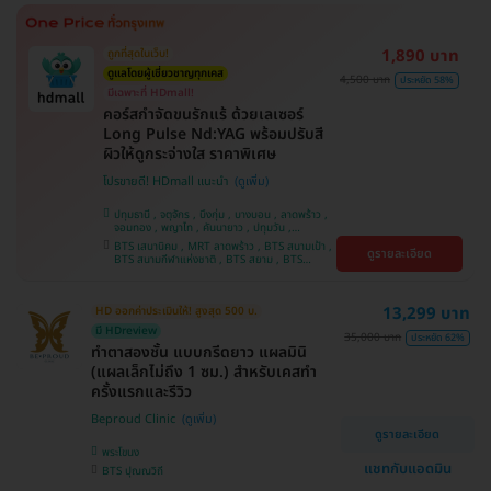
ศรีนครินทร์
1,890 บาท
ถูกที่สุดในเว็บ!
ดูแลโดยผู้เชี่ยวชาญทุกเคส
4,500 บาท
ประหยัด 58%
มีเฉพาะที่ HDmall!
คอร์สกำจัดขนรักแร้ ด้วยเลเซอร์
Long Pulse Nd:YAG พร้อมปรับสี
ผิวให้ดูกระจ่างใส ราคาพิเศษ
โปรขายดี! HDmall แนะนำ
ปทุมธานี , จตุจักร , บึงกุ่ม , บางบอน , ลาดพร้าว ,
จอมทอง , พญาไท , คันนายาว , ปทุมวัน ,
สมุทรปราการ , ราษฎร์บูรณะ , พระโขนง , บางรัก ,
BTS เสนานิคม , MRT ลาดพร้าว , BTS สนามเป้า ,
ดูรายละเอียด
บริการถึงบ้าน , ภาษีเจริญ , ราชเทวี , หนองแขม ,
BTS สนามกีฬาแห่งชาติ , BTS สยาม , BTS
บางนา , คลองเตย , ตลิ่งชัน
บางจาก , BTS ปุณณวิถี , BTS บางหว้า , MRT
บางไผ่ , MRT บางหว้า , BTS พญาไท , BTS
อุดมสุข , BTS บางนา , BTS ศรีนครินทร์ , BTS
13,299 บาท
HD ออกค่าประเมินให้! สูงสุด 500 บ.
สะพานควาย
มี HDreview
35,000 บาท
ประหยัด 62%
ทำตาสองชั้น แบบกรีดยาว แผลมินิ
(แผลเล็กไม่ถึง 1 ซม.) สำหรับเคสทำ
ครั้งแรกและรีวิว
Beproud Clinic
ดูรายละเอียด
พระโขนง
แชทกับแอดมิน
BTS ปุณณวิถี