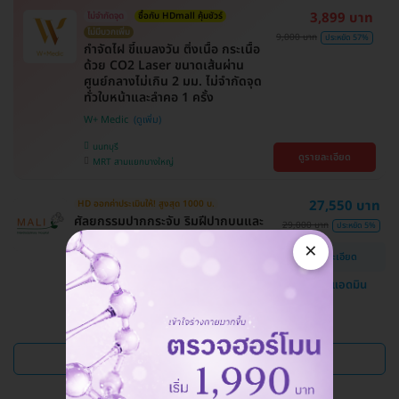
3,899 บาท
ไม่จำกัดจุด
ซื้อกับ HDmall คุ้มชัวร์
ไม่มีบวกเพิ่ม
9,000 บาท
ประหยัด 57%
กำจัดไฝ ขี้แมลงวัน ติ่งเนื้อ กระเนื้อ
ด้วย CO2 Laser ขนาดเส้นผ่าน
ศูนย์กลางไม่เกิน 2 มม. ไม่จำกัดจุด
ทั่วใบหน้าและลำคอ 1 ครั้ง
W+ Medic
นนทบุรี
ดูรายละเอียด
MRT สามแยกบางใหญ่
27,550 บาท
HD ออกค่าประเมินให้! สูงสุด 1000 บ.
ศัลยกรรมปากกระจับ ริมฝีปากบนและ
29,000 บาท
ประหยัด 5%
ล่าง
×
ดูรายละเอียด
โรงพยาบาลสหวิทยาการมะลิ
แชทกับแอดมิน
บางบอน
ดูแพ็กเกจเพิ่ม