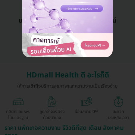
แอดมินพร้อมดูแลคุณทุกวันทางไลน์
คุยกับแอดมิน ฟรี!
HDmall Health ดี อะไรก็ดี
ให้การเข้าถึงบริการสุขภาพและความงามเป็นเรื่องง่าย
คลินิกและ รพ.
ถูกกว่าจองตรง
ผ่อนสบาย 0%
สะดวก
ได้มาตรฐาน
ด้วยตัวเอง
ประหยัดเวลา
ราคา แพ็กเกจความงาม รีวิวดีที่สุด เดือน สิงหาคม