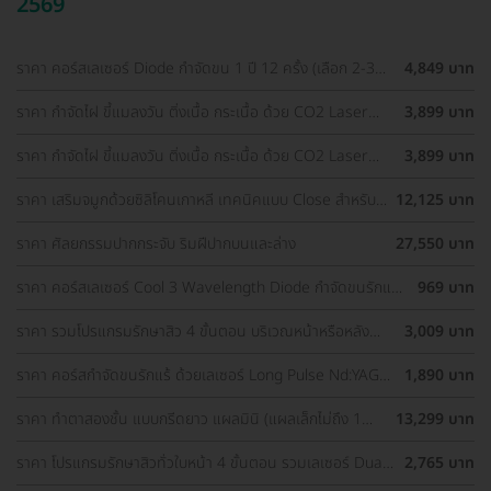
2569
ราคา คอร์สเลเซอร์ Diode กำจัดขน 1 ปี 12 ครั้ง (เลือก 2-3
4,849 บาท
จุด) สำหรับผู้หญิงเท่านั้น
ราคา กำจัดไฝ ขี้แมลงวัน ติ่งเนื้อ กระเนื้อ ด้วย CO2 Laser
3,899 บาท
ขนาดเส้นผ่านศูนย์กลางไม่เกิน 2 มม. ไม่จำกัดจุดทั่วใบหน้าและ
ลำคอ 1 ครั้ง
ราคา กำจัดไฝ ขี้แมลงวัน ติ่งเนื้อ กระเนื้อ ด้วย CO2 Laser
3,899 บาท
ขนาดเส้นผ่านศูนย์กลางไม่เกิน 2 มม. ไม่จำกัดจุดทั่วใบหน้าและ
ลำคอ 1 ครั้ง
ราคา เสริมจมูกด้วยซิลิโคนเกาหลี เทคนิคแบบ Close สำหรับ
12,125 บาท
เคสเสริมครั้งแรก ที่ โรงพยาบาลเอเซีย
ราคา ศัลยกรรมปากกระจับ ริมฝีปากบนและล่าง
27,550 บาท
ราคา คอร์สเลเซอร์ Cool 3 Wavelength Diode กำจัดขนรักแร้
969 บาท
1 ปี 12 ครั้ง (1 สิทธิ์/ท่าน)
ราคา รวมโปรแกรมรักษาสิว 4 ขั้นตอน บริเวณหน้าหรือหลัง
3,009 บาท
เลือกทำคลินิกแถวบ้านได้ มีรีวิวเพียบ!
ราคา คอร์สกำจัดขนรักแร้ ด้วยเลเซอร์ Long Pulse Nd:YAG
1,890 บาท
พร้อมปรับสีผิวให้ดูกระจ่างใส ราคาพิเศษ
ราคา ทำตาสองชั้น แบบกรีดยาว แผลมินิ (แผลเล็กไม่ถึง 1
13,299 บาท
ซม.) สำหรับเคสทำครั้งแรกและรีวิว
ราคา โปรแกรมรักษาสิวทั่วใบหน้า 4 ขั้นตอน รวมเลเซอร์ Dual
2,765 บาท
Yellow ทั่วใบหน้า