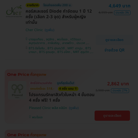
4,649 บาท
ขายดีมาก
โอนจ่ายลดเพิ่ม 200 บ.
คอร์สเลเซอร์ Diode กำจัดขน 1 ปี 12
4,999 บาท
ประหยัด 3%
ครั้ง (เลือก 2-3 จุด) สำหรับผู้หญิง
เท่านั้น
Cher Clinic
บางขุนเทียน , จตุจักร , พระโขนง , ทวีวัฒนา ,
ดูรายละเอียด
สมุทรปราการ , ภาษีเจริญ , ลาดพร้าว , ประเวศ ,
บางซื่อ , คันนายาว , บางนา , ราชเทวี , คลองเตย ,
BTS รัชโยธิน , BTS ปุณณวิถี , MRT เตาปูน , BTS
จ่ายด้วย QR
ลาดกระบัง , ปทุมวัน , บางแค
บางนา , BTS อุดมสุข , BTS อโศก , MRT สุขุมวิท ,
BTS อ่อนนุช , MRT สามย่าน , BTS สนามกีฬาแห่ง
ชาติ
2,862 บาท
สิทธิ์มีจำนวนจำกัด
ถูกที่สุดในเว็บ!
ตกแค่ครั้งละ 518.-
4 ครั้ง แถม 1!
3,900 บาท
ประหยัด 27%
โปรแกรมรักษาสิวทั่วใบหน้า 4 ขั้นตอน
4 ครั้ง ฟรี! 1 ครั้ง
Pleased Clinic พลีส คลินิก
ดูรายละเอียด
พระโขนง