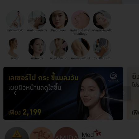
กำจัดขนทั้งตัว
ทำทรีตเมนต์หน้า
Pico Laser
ฉีดคีลอยด์ รักษา
ฉายแสงรักษาสิว
แผลเป็นนูน
ทำจมูก
มาส์กหน้า
ดึงหน้าทั้งหมด
เลเซอร์ขนรักแร้
ทำ HIFU หน้า