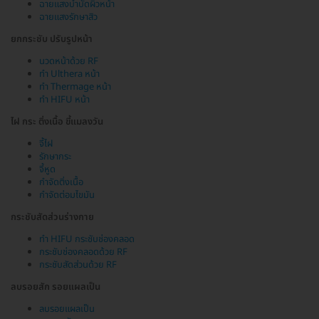
ฉายแสงบำบัดผิวหน้า
ฉายแสงรักษาสิว
ยกกระชับ ปรับรูปหน้า
นวดหน้าด้วย RF
ทำ Ulthera หน้า
ทำ Thermage หน้า
ทำ HIFU หน้า
ไฝ กระ ติ่งเนื้อ ขี้แมลงวัน
จี้ไฝ
รักษากระ
จี้หูด
กำจัดติ่งเนื้อ
กำจัดต่อมไขมัน
กระชับสัดส่วนร่างกาย
ทำ HIFU กระชับช่องคลอด
กระชับช่องคลอดด้วย RF
กระชับสัดส่วนด้วย RF
ลบรอยสัก รอยแผลเป็น
ลบรอยแผลเป็น