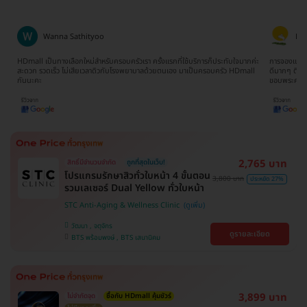
Wanna Sathityoo
Ra
ีก
HDmall เป็นทางเลือกใหม่สำหรับครอบครัวเรา ครั้งแรกที่ใช้บริการก็ประทับใจมากค่ะ
การจองแพ็คเ
ใจ
สะดวก รวดเร็ว ไม่เสียเวลาดิวกับโรงพยาบาลด้วยตนเอง มาเป็นครอบครัว HDmall
ดีมากๆ ติดต
กันนะคะ
ขอบพระคุณ
2,765 บาท
สิทธิ์มีจำนวนจำกัด
ถูกที่สุดในเว็บ!
โปรแกรมรักษาสิวทั่วใบหน้า 4 ขั้นตอน
3,800 บาท
ประหยัด 27%
รวมเลเซอร์ Dual Yellow ทั่วใบหน้า
STC Anti-Aging & Wellness Clinic
วัฒนา , จตุจักร
ดูรายละเอียด
BTS พร้อมพงษ์ , BTS เสนานิคม
3,899 บาท
ไม่จำกัดจุด
ซื้อกับ HDmall คุ้มชัวร์