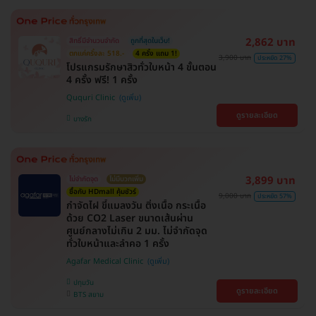
2,862 บาท
สิทธิ์มีจำนวนจำกัด
ถูกที่สุดในเว็บ!
ตกแค่ครั้งละ 518.-
4 ครั้ง แถม 1!
3,900 บาท
ประหยัด 27%
โปรแกรมรักษาสิวทั่วใบหน้า 4 ขั้นตอน
4 ครั้ง ฟรี! 1 ครั้ง
Ququri Clinic
ดูรายละเอียด
บางรัก
3,899 บาท
ไม่จำกัดจุด
ไม่มีบวกเพิ่ม
ซื้อกับ HDmall คุ้มชัวร์
9,000 บาท
ประหยัด 57%
กำจัดไฝ ขี้แมลงวัน ติ่งเนื้อ กระเนื้อ
ด้วย CO2 Laser ขนาดเส้นผ่าน
ศูนย์กลางไม่เกิน 2 มม. ไม่จำกัดจุด
ทั่วใบหน้าและลำคอ 1 ครั้ง
Agafar Medical Clinic
ปทุมวัน
ดูรายละเอียด
BTS สยาม