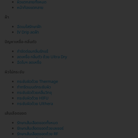
ผิวแตกลายทั้งหมด
หน้าท้องแตกลาย
ฝ้า
ฉีดเมโสรักษาฝ้า
IV Drip ลดฝ้า
ปัญหาเหงื่อ-กลิ่นตัว
กำจัดต่อมกลิ่นรักแร้
ลดเหงื่อ กลิ่นตัว ด้วย Ultra Dry
ฉีดโบฯ ลดเหงื่อ
ผิวไม่กระชับ
กระชับผิวด้วย Thermage
ทำทรีตเมนต์กระชับผิว
กระชับผิวด้วยคลื่นวิทยุ
กระชับผิวด้วย HIFU
กระชับผิวด้วย Ulthera
เส้นเลือดขอด
รักษาเส้นเลือดขอดทั้งหมด
รักษาเส้นเลือดขอดด้วยเลเซอร์
รักษาเส้นเลือดขอดด้วย RF