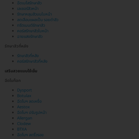
ฉีดเมโสรักษาสิว
เลเซอร์สิวหน้า
รักษาหลุมสิวบนใบหน้า
ลดเลือนแผลเป็น รอยดำสิว
ทรีตเมนต์รักษาสิว
คอร์สรักษาสิวใบหน้า
ฉายแสงรักษาสิว
รักษาสิวที่หลัง
รักษาสิวที่หลัง
คอร์สรักษาสิวที่หลัง
เสริมสวยแบบใช้เข็ม
ฉีดโบท็อก
Dysport
Botulax
ฉีดโบฯ ลดเหงื่อ
Aestox
ฉีดโบฯ ปรับรูปหน้า
Allergan
Clodew
BTXA
ฉีดโบฯ ลดริ้วรอย