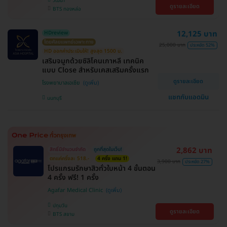
วัฒนา
ดูรายละเอียด
BTS ทองหล่อ
12,125 บาท
HDreview
โดยศัลยแพทย์เฉพาะทาง
25,000 บาท
ประหยัด 52%
HD ออกค่าประเมินให้! สูงสุด 1500 บ.
เสริมจมูกด้วยซิลิโคนเกาหลี เทคนิค
แบบ Close สำหรับเคสเสริมครั้งแรก
ดูรายละเอียด
โรงพยาบาลเอเซีย
แชทกับแอดมิน
นนทบุรี
2,862 บาท
สิทธิ์มีจำนวนจำกัด
ถูกที่สุดในเว็บ!
ตกแค่ครั้งละ 518.-
4 ครั้ง แถม 1!
3,900 บาท
ประหยัด 27%
โปรแกรมรักษาสิวทั่วใบหน้า 4 ขั้นตอน
4 ครั้ง ฟรี! 1 ครั้ง
Agafar Medical Clinic
ปทุมวัน
ดูรายละเอียด
BTS สยาม