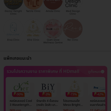
Doctor Delight
Tactile Clinic
Amida Clinic
Med Design
Clinic
Clinic
Elixa Clinic
Ellie Clinic
Glam Glow
Rei Clinic
Wellness Centre
แพ็กเกจแนะนำ
รวมโปรความงาม ราคาพิเศษ ที่ HDmall
ดูทั้งหมด
-90%
-3%
-73%
-42%
คอร์สเลเซอร์ Cool
รักษาสิว 4 ขั้นตอน
โปรแกรมเมโส
คอร์สเลเซอร์กำจั
3 Wavelength
(กดสิว ฉีดสิว มาส์ก
Meso Bright
ขนขาท่อนล่าง 2
Diode กำจัดขน
หน้า และฉายแสง)
จำนวนซีซีขึ้นอยู่กับ
ข้าง 5 ครั้ง ด้วย
969 บาท
969 บาท
949 บาท
11,640 บาท