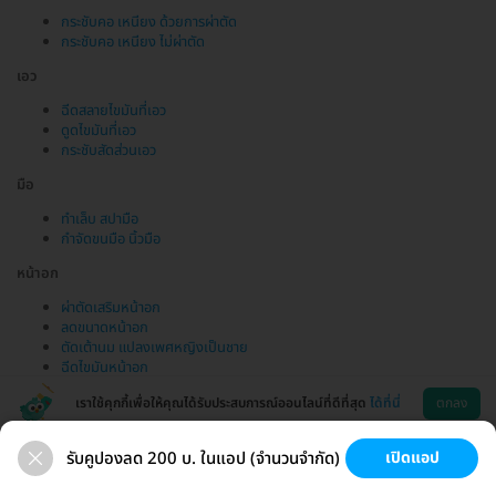
กระชับคอ เหนียง ด้วยการผ่าตัด
กระชับคอ เหนียง ไม่ผ่าตัด
เอว
ฉีดสลายไขมันที่เอว
ดูดไขมันที่เอว
กระชับสัดส่วนเอว
มือ
ทำเล็บ สปามือ
กำจัดขนมือ นิ้วมือ
หน้าอก
ผ่าตัดเสริมหน้าอก
ลดขนาดหน้าอก
ตัดเต้านม แปลงเพศหญิงเป็นชาย
ฉีดไขมันหน้าอก
เราใช้คุกกี้เพื่อให้คุณได้รับประสบการณ์ออนไลน์ที่ดีที่สุด
ได้ที่นี่
ตกลง
รับคูปองลด 200 บ. ในแอป (จำนวนจำกัด)
เปิดแอป
ขนที่ลับ
ขนรักแร้
กระชับหน้า
เสริมหน้าอก
ช่วยเหลือ
โหลดแอพ