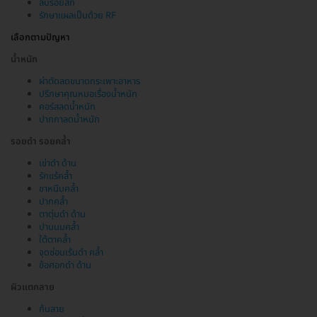
ลบรอยสัก
รักษาแผลเป็นด้วย RF
เลือกตามปัญหา
น้ำหนัก
ผ่าตัดลดขนาดกระเพาะอาหาร
ปรึกษาคุณหมอเรื่องน้ำหนัก
คอร์สลดน้ำหนัก
ปากกาลดน้ำหนัก
รอยดำ รอยคล้ำ
เข่าดำ ด้าน
รักแร้คล้ำ
ขาหนีบคล้ำ
ปากคล้ำ
ตาตุ่มดำ ด้าน
ปานนมคล้ำ
ใต้ตาคล้ำ
จุดซ่อนเร้นดำ คล้ำ
ข้อศอกดำ ด้าน
ผิวแตกลาย
ก้นลาย