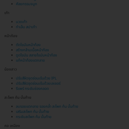
ศัลยกรรมจมูก
เท้า
นวดเท้า
ทำเล็บ สปาเท้า
หน้าท้อง
ตัดไขมันหน้าท้อง
สร้างกล้ามเนื้อหน้าท้อง
ดูดไขมัน สลายไขมันหน้าท้อง
แก้หน้าท้องแตกลาย
น้องสาว
ปรับสีผิวจุดซ่อนเร้นด้วย IPL
ปรับสีผิวจุดซ่อนเร้นด้วยเลเซอร์
รีแพร์ กระชับช่องคลอด
สะโพก ก้น บั้นท้าย
ลบรอยแตกลาย รอยคล้ำ สะโพก ก้น บั้นท้าย
เสริมสะโพก ก้น บั้นท้าย
กระชับสะโพก ก้น บั้นท้าย
คอ เหนียง