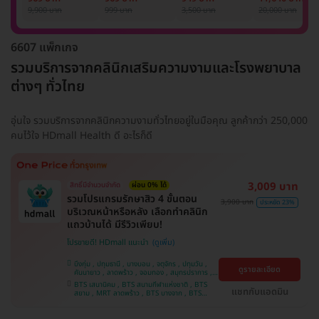
รักแร้ 1 ปี 12 ครั้ง
1 ครั้ง
แพทย์ประเมิน เพื่อ
เลเซอร์
9,900 บาท
999 บาท
3,500 บาท
20,000 บาท
(1 สิทธิ์/ท่าน)
ปรับผิวกระจ่างใส 1
Mediostar Nex
ครั้ง
6607 แพ็กเกจ
รวมบริการจากคลินิกเสริมความงามและโรงพยาบาล
ต่างๆ ทั่วไทย
อุ่นใจ รวมบริการจากคลินิกความงามทั่วไทยอยู่ในมือคุณ ลูกค้ากว่า 250,000
คนไว้ใจ HDmall Health ดี อะไรก็ดี
3,009 บาท
สิทธิ์มีจำนวนจำกัด
ผ่อน 0% ได้
รวมโปรแกรมรักษาสิว 4 ขั้นตอน
3,900 บาท
ประหยัด 23%
บริเวณหน้าหรือหลัง เลือกทำคลินิก
แถวบ้านได้ มีรีวิวเพียบ!
โปรขายดี! HDmall แนะนำ
บึงกุ่ม , ปทุมธานี , บางบอน , จตุจักร , ปทุมวัน ,
ดูรายละเอียด
คันนายาว , ลาดพร้าว , จอมทอง , สมุทรปราการ ,
พระโขนง , พญาไท , ราษฎร์บูรณะ , หนองแขม ,
BTS เสนานิคม , BTS สนามกีฬาแห่งชาติ , BTS
ภาษีเจริญ , บางรัก , ราชเทวี , บางนา , บริการถึง
แชทกับแอดมิน
สยาม , MRT ลาดพร้าว , BTS บางจาก , BTS
บ้าน , คลองเตย , ตลิ่งชัน
สนามเป้า , BTS บางหว้า , MRT บางไผ่ , MRT บาง
หว้า , BTS สะพานควาย , BTS พญาไท , BTS
อุดมสุข , BTS บางนา , BTS ปุณณวิถี , BTS