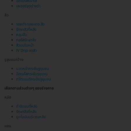
ฉีดเมโสหน้าใส
เลเซอร์จุดด่างดำ
สิว
รอยดำ-รอยแดง สิว
รักษาสิวที่หลัง
หลุมสิว
คอร์สรักษาสิว
สิวบนใบหน้า
IV Drip ลดสิว
รูขุมขนกว้าง
นวดหน้ากระชับรูขุมขน
ฉีดเมโสกระชับรูขุมขน
ทรีตเมนต์กระชับรูขุมขน
เลือกตามส่วนต่างๆ ของร่างกาย
หลัง
กำจัดขนที่หลัง
รักษาสิวที่หลัง
ดูดไขมันบริเวณหลัง
แขน