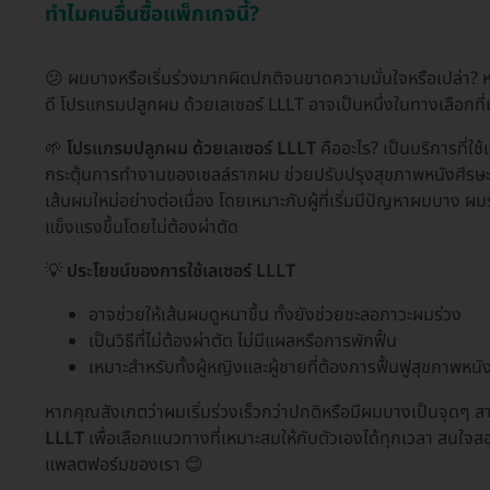
ทำไมคนอื่นซื้อแพ็กเกจนี้?
😕 ผมบางหรือเริ่มร่วงมากผิดปกติจนขาดความมั่นใจหรือเปล่า? หลา
ดี โปรแกรมปลูกผม ด้วยเลเซอร์ LLLT อาจเป็นหนึ่งในทางเลือกที
🌱
โปรแกรมปลูกผม ด้วยเลเซอร์ LLLT
คืออะไร? เป็นบริการที่
กระตุ้นการทำงานของเซลล์รากผม ช่วยปรับปรุงสุขภาพหนังศีร
เส้นผมใหม่อย่างต่อเนื่อง โดยเหมาะกับผู้ที่เริ่มมีปัญหาผมบาง
แข็งแรงขึ้นโดยไม่ต้องผ่าตัด
💡
ประโยชน์ของการใช้เลเซอร์ LLLT
อาจช่วยให้เส้นผมดูหนาขึ้น ทั้งยังช่วยชะลอภาวะผมร่วง
เป็นวิธีที่ไม่ต้องผ่าตัด ไม่มีแผลหรือการพักฟื้น
เหมาะสำหรับทั้งผู้หญิงและผู้ชายที่ต้องการฟื้นฟูสุขภาพหนั
หากคุณสังเกตว่าผมเริ่มร่วงเร็วกว่าปกติหรือมีผมบางเป็นจุดๆ สา
LLLT
เพื่อเลือกแนวทางที่เหมาะสมให้กับตัวเองได้ทุกเวลา สนใจส
แพลตฟอร์มของเรา 😊