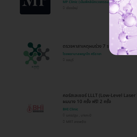
MP Clinic (เอ็มพีคลินิกเวชกรรม)
เชียงใหม่
ตรวจหาสาเหตุผมร่วง 7 รายการ (ผู้หญิง 2
โรงพยาบาลพญาไท ศรีราชา
ชลบุรี
คอร์สเลเซอร์ LLLT (Low-Level Laser
ผมบาง 10 ครั้ง ฟรี! 2 ครั้ง
BHI Clinic
นครปฐม , บางกะปิ
MRT ลาดพร้าว