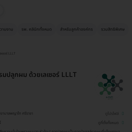
วามงาม
รพ. คลินิกทั้งหมด
สำหรับลูกค้าองค์กร
รวมสิทธิพิเศษ
ลเซอร์ LLLT
มปลูกผม ด้วยเลเซอร์ LLLT
ยาบาลพญาไท ศรีราชา
ดูโปรไฟล์
ี
ดูที่ตั้งทั้งหมด
เสียความมั่นใจเพราะผมบาง หัวล้าน! การปลูกผมเป็นการนำเซลล์รากผมที่แข็งแรงมา