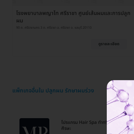
โรงพยาบาลพญาไท ศรีราชา ศูนย์เส้นผมและการปลูก
ผม
90 ถ. ศรีราชานคร 3 ต. ศรีราชา อ. ศรีราชา จ. ชลบุรี 20110
ดูรายละเอียด
แพ็กเกจอื่นใน ปลูกผม รักษาผมร่วง
โปรแกรม Hair Spa ทำทรีตเมนต์เฉพาะท
ศีรษะ