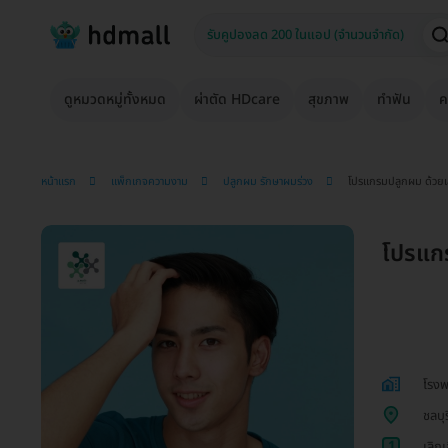
ดูหมวดหมู่ทั้งหมด
ผ่าตัด HDcare
สุขภาพ
ทำฟัน
ค
หน้าแรก
แพ็กเกจความงาม
ปลูกผม รักษาผมร่วง
โปรแกรมปลูกผม ด้วยเ
โปรแกร
โรงพ
ชลบุร
1
เลิก