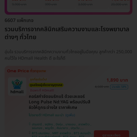
รักแร้ 1 ปี 12 ครั้ง
1 ครั้ง
แพทย์ประเมิน เพื่อ
เลเซอร์
9,900 บาท
999 บาท
3,500 บาท
20,000 บาท
(1 สิทธิ์/ท่าน)
ปรับผิวกระจ่างใส 1
Mediostar Nex
ครั้ง
6607 แพ็กเกจ
รวมบริการจากคลินิกเสริมความงามและโรงพยาบาล
ต่างๆ ทั่วไทย
อุ่นใจ รวมบริการจากคลินิกความงามทั่วไทยอยู่ในมือคุณ ลูกค้ากว่า 250,000
คนไว้ใจ HDmall Health ดี อะไรก็ดี
1,890 บาท
ถูกที่สุดในเว็บ!
ดูแลโดยผู้เชี่ยวชาญทุกเคส
4,500 บาท
ประหยัด 58%
มีเฉพาะที่ HDmall!
คอร์สกำจัดขนรักแร้ ด้วยเลเซอร์
Long Pulse Nd:YAG พร้อมปรับสี
ผิวให้ดูกระจ่างใส ราคาพิเศษ
โปรขายดี! HDmall แนะนำ
ปทุมธานี , จตุจักร , บึงกุ่ม , บางบอน , ลาดพร้าว ,
จอมทอง , พญาไท , คันนายาว , ปทุมวัน ,
สมุทรปราการ , ราษฎร์บูรณะ , พระโขนง , บางรัก ,
BTS เสนานิคม , MRT ลาดพร้าว , BTS สนามเป้า ,
ดูรายละเอียด
บริการถึงบ้าน , ภาษีเจริญ , ราชเทวี , หนองแขม ,
BTS สนามกีฬาแห่งชาติ , BTS สยาม , BTS