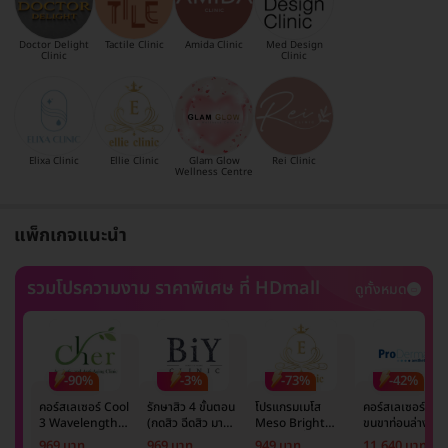
Doctor Delight
Tactile Clinic
Amida Clinic
Med Design
Clinic
Clinic
Elixa Clinic
Ellie Clinic
Glam Glow
Rei Clinic
Wellness Centre
แพ็กเกจแนะนำ
รวมโปรความงาม ราคาพิเศษ ที่ HDmall
ดูทั้งหมด
-90%
-3%
-73%
-42%
คอร์สเลเซอร์ Cool
รักษาสิว 4 ขั้นตอน
โปรแกรมเมโส
คอร์สเลเซอร์กำจั
3 Wavelength
(กดสิว ฉีดสิว มาส์ก
Meso Bright
ขนขาท่อนล่าง 2
Diode กำจัดขน
หน้า และฉายแสง)
จำนวนซีซีขึ้นอยู่กับ
ข้าง 5 ครั้ง ด้วย
969 บาท
969 บาท
949 บาท
11,640 บาท