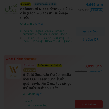
4,649 บาท
ขายดีมาก
โอนจ่ายลดเพิ่ม 200 บ.
คอร์สเลเซอร์ Diode กำจัดขน 1 ปี 12
4,999 บาท
ประหยัด 3%
ครั้ง (เลือก 2-3 จุด) สำหรับผู้หญิง
เท่านั้น
Cher Clinic
บางขุนเทียน , จตุจักร , พระโขนง , ทวีวัฒนา ,
ดูรายละเอียด
สมุทรปราการ , ภาษีเจริญ , ลาดพร้าว , ประเวศ ,
บางซื่อ , คันนายาว , บางนา , ราชเทวี , คลองเตย ,
BTS รัชโยธิน , BTS ปุณณวิถี , MRT เตาปูน , BTS
จ่ายด้วย QR
ลาดกระบัง , ปทุมวัน , บางแค
บางนา , BTS อุดมสุข , BTS อโศก , MRT สุขุมวิท ,
BTS อ่อนนุช , MRT สามย่าน , BTS สนามกีฬาแห่ง
ชาติ
3,899 บาท
ไม่จำกัดจุด
ซื้อกับ HDmall คุ้มชัวร์
ไม่มีบวกเพิ่ม
9,000 บาท
ประหยัด 57%
กำจัดไฝ ขี้แมลงวัน ติ่งเนื้อ กระเนื้อ
ด้วย CO2 Laser ขนาดเส้นผ่าน
ศูนย์กลางไม่เกิน 2 มม. ไม่จำกัดจุด
ทั่วใบหน้าและลำคอ 1 ครั้ง
W+ Medic
นนทบุรี
ดูรายละเอียด
MRT สามแยกบางใหญ่