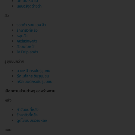
ฉีดเมโสหน้าใส
เลเซอร์จุดด่างดำ
สิว
รอยดำ-รอยแดง สิว
รักษาสิวที่หลัง
หลุมสิว
คอร์สรักษาสิว
สิวบนใบหน้า
IV Drip ลดสิว
รูขุมขนกว้าง
นวดหน้ากระชับรูขุมขน
ฉีดเมโสกระชับรูขุมขน
ทรีตเมนต์กระชับรูขุมขน
เลือกตามส่วนต่างๆ ของร่างกาย
หลัง
กำจัดขนที่หลัง
รักษาสิวที่หลัง
ดูดไขมันบริเวณหลัง
แขน