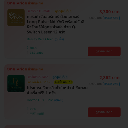
3,300 บาท
มีเฉพาะที่ HDmall!
ถูกที่สุดในเว็บ!
คอร์สกำจัดขนรักแร้ ด้วยเลเซอร์
7,800 บาท
ประหยัด 58%
Long Pulse Nd:YAG พร้อมปรับสี
ผิวรักแร้ให้ดูกระจ่างใส ด้วย Q-
Switch Laser 12 ครั้ง
Beauty Viva Clinic
วัฒนา
ดูรายละเอียด
BTS เอกมัย
2,862 บาท
สิทธิ์มีจำนวนจำกัด
ถูกสุดในเว็บ!
ตกแค่ครั้งละ 518.-
4 ครั้ง แถม 1!
3,900 บาท
ประหยัด 27%
โปรแกรมรักษาสิวทั่วใบหน้า 4 ขั้นตอน
4 ครั้ง ฟรี! 1 ครั้ง
Doctor Fills Clinic
สาทร
ดูรายละเอียด
MRT ลุมพินี