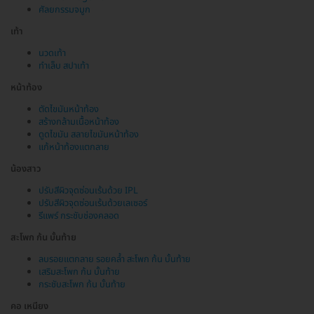
ศัลยกรรมจมูก
เท้า
นวดเท้า
ทำเล็บ สปาเท้า
หน้าท้อง
ตัดไขมันหน้าท้อง
สร้างกล้ามเนื้อหน้าท้อง
ดูดไขมัน สลายไขมันหน้าท้อง
แก้หน้าท้องแตกลาย
น้องสาว
ปรับสีผิวจุดซ่อนเร้นด้วย IPL
ปรับสีผิวจุดซ่อนเร้นด้วยเลเซอร์
รีแพร์ กระชับช่องคลอด
สะโพก ก้น บั้นท้าย
ลบรอยแตกลาย รอยคล้ำ สะโพก ก้น บั้นท้าย
เสริมสะโพก ก้น บั้นท้าย
กระชับสะโพก ก้น บั้นท้าย
คอ เหนียง