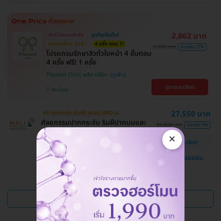
2,862 บาท
สิทธิ์มีจำนวนจำกัด
ถูกที่สุดในเว็บ!
ตกแค่ครั้งละ 518.-
4 ครั้ง แถม 1!
3,900 บาท
ประหยัด 27%
โปรแกรมรักษาสิวทั่วใบหน้า 4 ขั้นตอน
4 ครั้ง ฟรี! 1 ครั้ง
Pleased Clinic พลีส คลินิก
ดูรายละเอียด
พระโขนง
27,550 บาท
HD ออกค่าประเมินให้! สูงสุด 1000 บ.
ศัลยกรรมปากกระจับ ริมฝีปากบนและ
29,000 บาท
ประหยัด 5%
ล่าง
×
ดูรายละเอียด
โรงพยาบาลสหวิทยาการมะลิ
แชทกับแอดมิน
บางบอน
ดูแพ็กเกจเพิ่ม