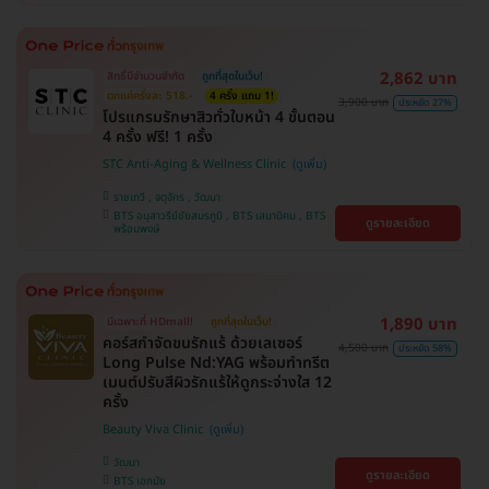
2,862 บาท
สิทธิ์มีจำนวนจำกัด
ถูกที่สุดในเว็บ!
ตกแค่ครั้งละ 518.-
4 ครั้ง แถม 1!
3,900 บาท
ประหยัด 27%
โปรแกรมรักษาสิวทั่วใบหน้า 4 ขั้นตอน
4 ครั้ง ฟรี! 1 ครั้ง
STC Anti-Aging & Wellness Clinic
ราชเทวี , จตุจักร , วัฒนา
BTS อนุสาวรีย์ชัยสมรภูมิ , BTS เสนานิคม , BTS
ดูรายละเอียด
พร้อมพงษ์
1,890 บาท
มีเฉพาะที่ HDmall!
ถูกที่สุดในเว็บ!
คอร์สกำจัดขนรักแร้ ด้วยเลเซอร์
4,500 บาท
ประหยัด 58%
Long Pulse Nd:YAG พร้อมทำทรีต
เมนต์ปรับสีผิวรักแร้ให้ดูกระจ่างใส 12
ครั้ง
Beauty Viva Clinic
วัฒนา
ดูรายละเอียด
BTS เอกมัย