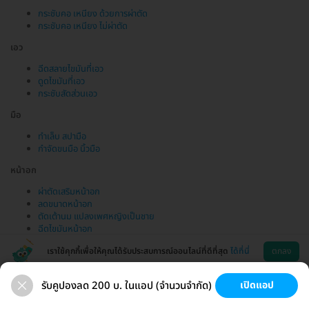
กระชับคอ เหนียง ด้วยการผ่าตัด
กระชับคอ เหนียง ไม่ผ่าตัด
เอว
ฉีดสลายไขมันที่เอว
ดูดไขมันที่เอว
กระชับสัดส่วนเอว
มือ
ทำเล็บ สปามือ
กำจัดขนมือ นิ้วมือ
หน้าอก
ผ่าตัดเสริมหน้าอก
ลดขนาดหน้าอก
ตัดเต้านม แปลงเพศหญิงเป็นชาย
ฉีดไขมันหน้าอก
เราใช้คุกกี้เพื่อให้คุณได้รับประสบการณ์ออนไลน์ที่ดีที่สุด
ได้ที่นี่
ตกลง
รับคูปองลด 200 บ. ในแอป (จำนวนจำกัด)
เปิดแอป
ขนที่ลับ
ขนรักแร้
กระชับหน้า
เสริมหน้าอก
ช่วยเหลือ
โหลดแอพ