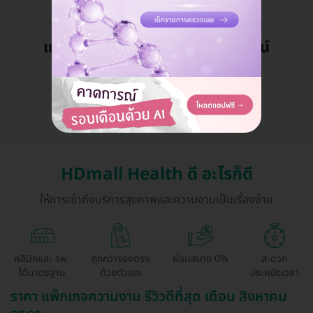
แอดมินพร้อมดูแลคุณทุกวันทางไลน์
คุยกับแอดมิน ฟรี!
HDmall Health ดี อะไรก็ดี
ให้การเข้าถึงบริการสุขภาพและความงามเป็นเรื่องง่าย
คลินิกและ รพ.
ถูกกว่าจองตรง
ผ่อนสบาย 0%
สะดวก
ได้มาตรฐาน
ด้วยตัวเอง
ประหยัดเวลา
ราคา แพ็กเกจความงาม รีวิวดีที่สุด เดือน สิงหาคม