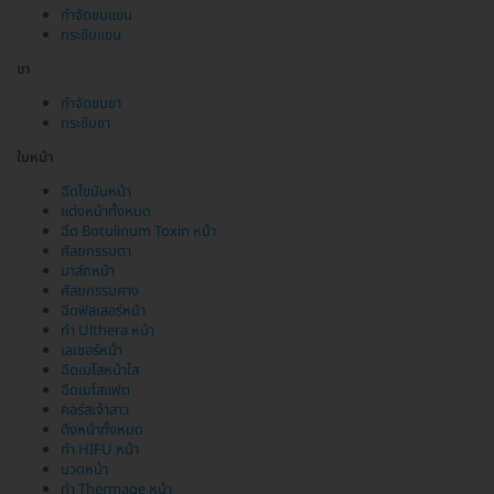
กำจัดขนแขน
กระชับแขน
ขา
กำจัดขนขา
กระชับขา
ใบหน้า
ฉีดไขมันหน้า
แต่งหน้าทั้งหมด
ฉีด Botulinum Toxin หน้า
ศัลยกรรมตา
มาส์กหน้า
ศัลยกรรมคาง
ฉีดฟิลเลอร์หน้า
ทำ Ulthera หน้า
เลเซอร์หน้า
ฉีดเมโสหน้าใส
ฉีดเมโสแฟต
คอร์สเจ้าสาว
ดึงหน้าทั้งหมด
ทำ HIFU หน้า
นวดหน้า
ทำ Thermage หน้า