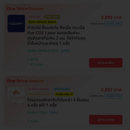
3,899 บาท
ไม่จำกัดจุด
ไม่มีบวกเพิ่ม
ซื้อกับ HDmall คุ้มชัวร์
9,000 บาท
ประหยัด 57%
กำจัดไฝ ขี้แมลงวัน ติ่งเนื้อ กระเนื้อ
ด้วย CO2 Laser ขนาดเส้นผ่าน
ศูนย์กลางไม่เกิน 2 มม. ไม่จำกัดจุด
ทั่วใบหน้าและลำคอ 1 ครั้ง
Agafar Medical Clinic
ปทุมวัน
ดูรายละเอียด
BTS สยาม
2,862 บาท
สิทธิ์มีจำนวนจำกัด
ถูกที่สุดในเว็บ!
ตกแค่ครั้งละ 518.-
4 ครั้ง แถม 1!
3,900 บาท
ประหยัด 27%
โปรแกรมรักษาสิวทั่วใบหน้า 4 ขั้นตอน
4 ครั้ง ฟรี! 1 ครั้ง
Ququri Clinic
ดูรายละเอียด
บางรัก