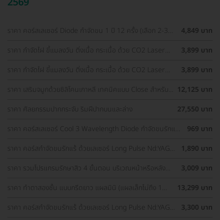
2569
ราคา คอร์สเลเซอร์ Diode กำจัดขน 1 ปี 12 ครั้ง (เลือก 2-3
4,849 บาท
จุด) สำหรับผู้หญิงเท่านั้น
ราคา กำจัดไฝ ขี้แมลงวัน ติ่งเนื้อ กระเนื้อ ด้วย CO2 Laser
3,899 บาท
ขนาดเส้นผ่านศูนย์กลางไม่เกิน 2 มม. ไม่จำกัดจุดทั่วใบหน้าและ
ลำคอ 1 ครั้ง
ราคา กำจัดไฝ ขี้แมลงวัน ติ่งเนื้อ กระเนื้อ ด้วย CO2 Laser
3,899 บาท
ขนาดเส้นผ่านศูนย์กลางไม่เกิน 2 มม. ไม่จำกัดจุดทั่วใบหน้าและ
ลำคอ 1 ครั้ง
ราคา เสริมจมูกด้วยซิลิโคนเกาหลี เทคนิคแบบ Close สำหรับ
12,125 บาท
เคสเสริมครั้งแรก ที่ โรงพยาบาลเอเซีย
ราคา ศัลยกรรมปากกระจับ ริมฝีปากบนและล่าง
27,550 บาท
ราคา คอร์สเลเซอร์ Cool 3 Wavelength Diode กำจัดขนรักแร้
969 บาท
1 ปี 12 ครั้ง (1 สิทธิ์/ท่าน)
ราคา คอร์สกำจัดขนรักแร้ ด้วยเลเซอร์ Long Pulse Nd:YAG
1,890 บาท
พร้อมปรับสีผิวให้ดูกระจ่างใส ราคาพิเศษ
ราคา รวมโปรแกรมรักษาสิว 4 ขั้นตอน บริเวณหน้าหรือหลัง
3,009 บาท
เลือกทำคลินิกแถวบ้านได้ มีรีวิวเพียบ!
ราคา ทำตาสองชั้น แบบกรีดยาว แผลมินิ (แผลเล็กไม่ถึง 1
13,299 บาท
ซม.) สำหรับเคสทำครั้งแรกและรีวิว
ราคา คอร์สกำจัดขนรักแร้ ด้วยเลเซอร์ Long Pulse Nd:YAG
3,300 บาท
พร้อมปรับสีผิวรักแร้ให้ดูกระจ่างใส ด้วย IPL 12 ครั้ง