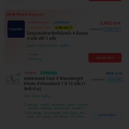
2,862 บาท
สิทธิ์มีจำนวนจำกัด
ถูกที่สุดในเว็บ!
ตกแค่ครั้งละ 518.-
4 ครั้ง แถม 1!
3,900 บาท
ประหยัด 27%
โปรแกรมรักษาสิวทั่วใบหน้า 4 ขั้นตอน
4 ครั้ง ฟรี! 1 ครั้ง
Agafar Medical Clinic
ปทุมวัน
ดูรายละเอียด
BTS สยาม
969 บาท
ขายดีมาก
มี HDreview
คอร์สเลเซอร์ Cool 3 Wavelength
9,900 บาท
ประหยัด 90%
Diode กำจัดขนรักแร้ 1 ปี 12 ครั้ง (1
สิทธิ์/ท่าน)
Cher Clinic
สะพานสูง , บางกะปิ , บางขุนเทียน , จตุจักร , ทวีวัฒนา
, พระโขนง , ภาษีเจริญ , สมุทรปราการ , ลาดพร้าว ,
ประเวศ , บางซื่อ , บางนา , คันนายาว , ลาดกระบัง ,
BTS รัชโยธิน , BTS ปุณณวิถี , MRT เตาปูน , BTS
ดูรายละเอียด
ราชเทวี , คลองเตย , ปทุมวัน , บางแค
บางนา , BTS อุดมสุข , BTS อ่อนนุช , BTS อโศก ,
MRT สุขุมวิท , BTS สนามกีฬาแห่งชาติ , MRT สาม
ย่าน