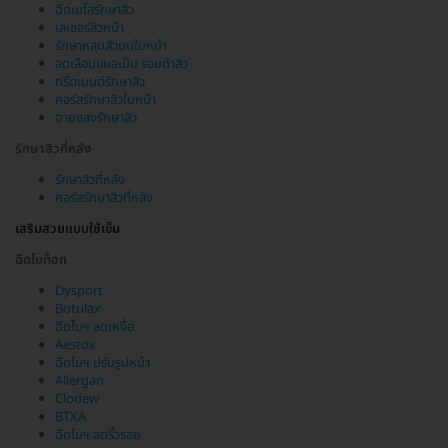
ฉีดเมโสรักษาสิว
เลเซอร์สิวหน้า
รักษาหลุมสิวบนใบหน้า
ลดเลือนแผลเป็น รอยดำสิว
ทรีตเมนต์รักษาสิว
คอร์สรักษาสิวใบหน้า
ฉายแสงรักษาสิว
รักษาสิวที่หลัง
รักษาสิวที่หลัง
คอร์สรักษาสิวที่หลัง
เสริมสวยแบบใช้เข็ม
ฉีดโบท็อก
Dysport
Botulax
ฉีดโบฯ ลดเหงื่อ
Aestox
ฉีดโบฯ ปรับรูปหน้า
Allergan
Clodew
BTXA
ฉีดโบฯ ลดริ้วรอย