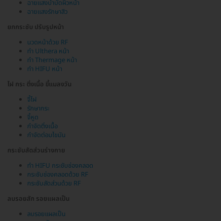
ฉายแสงบำบัดผิวหน้า
ฉายแสงรักษาสิว
ยกกระชับ ปรับรูปหน้า
นวดหน้าด้วย RF
ทำ Ulthera หน้า
ทำ Thermage หน้า
ทำ HIFU หน้า
ไฝ กระ ติ่งเนื้อ ขี้แมลงวัน
จี้ไฝ
รักษากระ
จี้หูด
กำจัดติ่งเนื้อ
กำจัดต่อมไขมัน
กระชับสัดส่วนร่างกาย
ทำ HIFU กระชับช่องคลอด
กระชับช่องคลอดด้วย RF
กระชับสัดส่วนด้วย RF
ลบรอยสัก รอยแผลเป็น
ลบรอยแผลเป็น