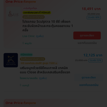
18,491 บาท
การันตีถูกที่สุด
ราคาพิเศษเฉพาะที่ HDmall
35,000 บาท
ดูแลโดยแพทย์ทุกเคส
ประหยัด 46%
โปรแกรม Sculptra 10 ซีซี เพื่อยก
กระชับผิวหน้าและกระตุ้นคอลลาเจน 1
ครั้ง
ดูรายละเอียด
Lise Clinic
แชทกับแอดมิน
พญาไท
12,125 บาท
HDreview
โดยศัลยแพทย์เฉพาะทาง
25,000 บาท
ประหยัด 52%
HD ออกค่าประเมินให้! สูงสุด 1500 บ.
เสริมจมูกด้วยซิลิโคนเกาหลี เทคนิค
แบบ Close สำหรับเคสเสริมครั้งแรก
ดูรายละเอียด
โรงพยาบาลเอเซีย
แชทกับแอดมิน
นนทบุรี