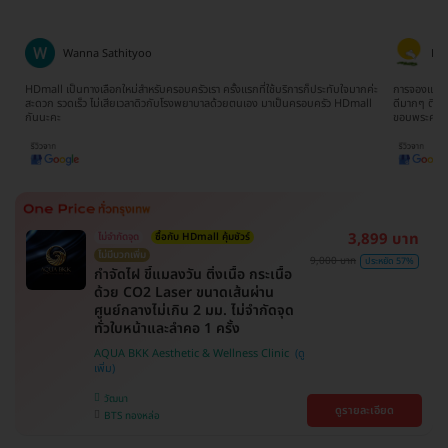
Ratima Choodej
Tat
ค่ะ
การจองแพ็คเกจเข้าใจง่ายมากๆไม่ยุ่งยากเลยค่ะ ทีมงานน้องจิ๊บให้บริการประสานงาน
จองตอนห้าทุ่
l
ดีมากๆ ติดต่อและสอบถามให้ข้อมูลรวดเร็วทันใจ ประทับใจมากๆจริงๆค่ะ
ยากเลย รวม 
ขอบพระคุณนะคะ
3,899 บาท
ไม่จำกัดจุด
ซื้อกับ HDmall คุ้มชัวร์
ไม่มีบวกเพิ่ม
9,000 บาท
ประหยัด 57%
กำจัดไฝ ขี้แมลงวัน ติ่งเนื้อ กระเนื้อ
ด้วย CO2 Laser ขนาดเส้นผ่าน
ศูนย์กลางไม่เกิน 2 มม. ไม่จำกัดจุด
ทั่วใบหน้าและลำคอ 1 ครั้ง
AQUA BKK Aesthetic & Wellness Clinic
วัฒนา
ดูรายละเอียด
BTS ทองหล่อ