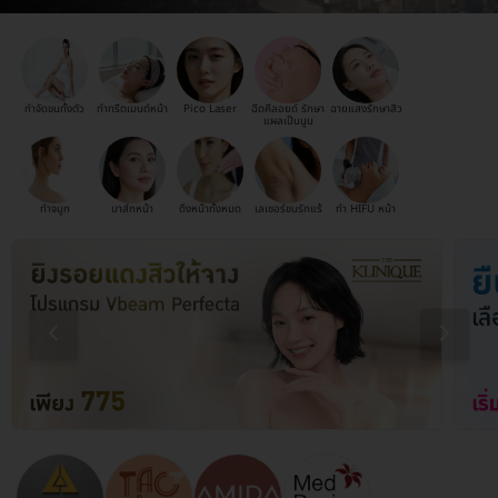
กำจัดขนทั้งตัว
ทำทรีตเมนต์หน้า
Pico Laser
ฉีดคีลอยด์ รักษา
ฉายแสงรักษาสิว
แผลเป็นนูน
ทำจมูก
มาส์กหน้า
ดึงหน้าทั้งหมด
เลเซอร์ขนรักแร้
ทำ HIFU หน้า