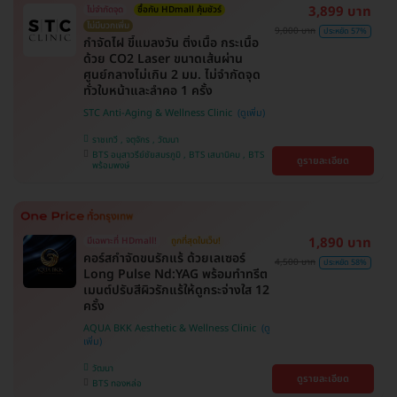
3,899 บาท
ไม่จำกัดจุด
ซื้อกับ HDmall คุ้มชัวร์
ไม่มีบวกเพิ่ม
9,000 บาท
ประหยัด 57%
กำจัดไฝ ขี้แมลงวัน ติ่งเนื้อ กระเนื้อ
ด้วย CO2 Laser ขนาดเส้นผ่าน
ศูนย์กลางไม่เกิน 2 มม. ไม่จำกัดจุด
ทั่วใบหน้าและลำคอ 1 ครั้ง
STC Anti-Aging & Wellness Clinic
ราชเทวี , จตุจักร , วัฒนา
BTS อนุสาวรีย์ชัยสมรภูมิ , BTS เสนานิคม , BTS
ดูรายละเอียด
พร้อมพงษ์
1,890 บาท
มีเฉพาะที่ HDmall!
ถูกที่สุดในเว็บ!
คอร์สกำจัดขนรักแร้ ด้วยเลเซอร์
4,500 บาท
ประหยัด 58%
Long Pulse Nd:YAG พร้อมทำทรีต
เมนต์ปรับสีผิวรักแร้ให้ดูกระจ่างใส 12
ครั้ง
AQUA BKK Aesthetic & Wellness Clinic
วัฒนา
ดูรายละเอียด
BTS ทองหล่อ