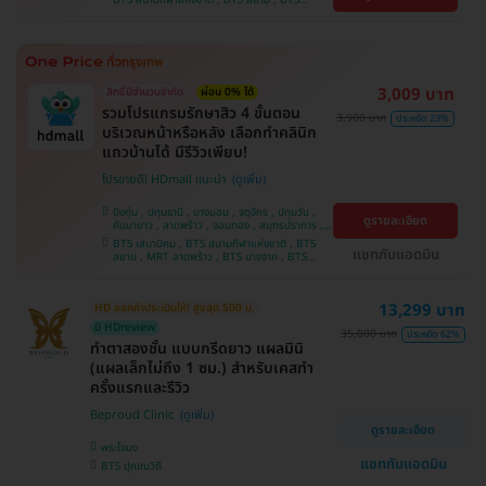
บางนา , คลองเตย , ตลิ่งชัน
บางจาก , BTS ปุณณวิถี , BTS บางหว้า , MRT
บางไผ่ , MRT บางหว้า , BTS พญาไท , BTS
อุดมสุข , BTS บางนา , BTS ศรีนครินทร์ , BTS
สะพานควาย
3,009 บาท
สิทธิ์มีจำนวนจำกัด
ผ่อน 0% ได้
รวมโปรแกรมรักษาสิว 4 ขั้นตอน
3,900 บาท
ประหยัด 23%
บริเวณหน้าหรือหลัง เลือกทำคลินิก
แถวบ้านได้ มีรีวิวเพียบ!
โปรขายดี! HDmall แนะนำ
บึงกุ่ม , ปทุมธานี , บางบอน , จตุจักร , ปทุมวัน ,
ดูรายละเอียด
คันนายาว , ลาดพร้าว , จอมทอง , สมุทรปราการ ,
พระโขนง , พญาไท , ราษฎร์บูรณะ , หนองแขม ,
BTS เสนานิคม , BTS สนามกีฬาแห่งชาติ , BTS
ภาษีเจริญ , บางรัก , ราชเทวี , บางนา , บริการถึง
แชทกับแอดมิน
สยาม , MRT ลาดพร้าว , BTS บางจาก , BTS
บ้าน , คลองเตย , ตลิ่งชัน
สนามเป้า , BTS บางหว้า , MRT บางไผ่ , MRT บาง
หว้า , BTS สะพานควาย , BTS พญาไท , BTS
อุดมสุข , BTS บางนา , BTS ปุณณวิถี , BTS
13,299 บาท
HD ออกค่าประเมินให้! สูงสุด 500 บ.
ศรีนครินทร์
มี HDreview
35,000 บาท
ประหยัด 62%
ทำตาสองชั้น แบบกรีดยาว แผลมินิ
(แผลเล็กไม่ถึง 1 ซม.) สำหรับเคสทำ
ครั้งแรกและรีวิว
Beproud Clinic
ดูรายละเอียด
พระโขนง
แชทกับแอดมิน
BTS ปุณณวิถี