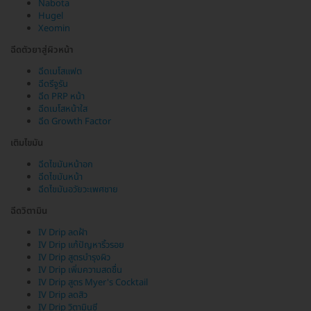
Nabota
Hugel
Xeomin
ฉีดตัวยาสู่ผิวหน้า
ฉีดเมโสแฟต
ฉีดรีจูรัน
ฉีด PRP หน้า
ฉีดเมโสหน้าใส
ฉีด Growth Factor
เติมไขมัน
ฉีดไขมันหน้าอก
ฉีดไขมันหน้า
ฉีดไขมันอวัยวะเพศชาย
ฉีดวิตามิน
IV Drip ลดฝ้า
IV Drip แก้ปัญหาริ้วรอย
IV Drip สูตรบำรุงผิว
IV Drip เพิ่มความสดชื่น
IV Drip สูตร Myer's Cocktail
IV Drip ลดสิว
IV Drip วิตามินซี