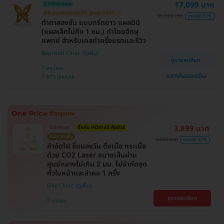
17,099 บาท
มี HDreview
HD ออกค่าประเมินให้! สูงสุด 1000 บ.
35,000 บาท
ประหยัด 51%
ทำตาสองชั้น แบบกรีดยาว แผลมินิ
(แผลเล็กไม่ถึง 1 ซม.) ทำโดยจักษุ
แพทย์ สำหรับเคสทำครั้งแรกและรีวิว
Beproud Clinic
ดูรายละเอียด
พระโขนง
แชทกับแอดมิน
BTS ปุณณวิถี
3,899 บาท
ไม่จำกัดจุด
ซื้อกับ HDmall คุ้มชัวร์
ไม่มีบวกเพิ่ม
9,000 บาท
ประหยัด 57%
กำจัดไฝ ขี้แมลงวัน ติ่งเนื้อ กระเนื้อ
ด้วย CO2 Laser ขนาดเส้นผ่าน
ศูนย์กลางไม่เกิน 2 มม. ไม่จำกัดจุด
ทั่วใบหน้าและลำคอ 1 ครั้ง
Ellie Clinic
ดูรายละเอียด
บางเขน