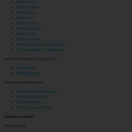
กำจัดขนเครา
กำจัดขนที่หลัง
กำจัดขนแขน
กำจัดขนขา
กำจัดขนรักแร้
กำจัดขนหน้าท้อง
กำจัดขนบิกินี
กำจัดขนหน้าอก
กำจัดขนบราซิลเลียน (Brazilian)
กำจัดขนฮอลลีวูด (Hollywood)
แพ็กเกจกำจัดขนสำหรับหญิง-ชาย
กำจัดขนผู้ชาย
กำจัดขนผู้หญิง
เลือกตามเทคนิคกำจัดขน
กำจัดขนด้วย Diode Laser
กำจัดขนด้วยวิธีแว็กซ์
กำจัดขนด้วย IPL
กำจัดขนด้วยเลเซอร์ YAG
รักษาสิว ลดรอยสิว
รักษาสิวที่หน้า