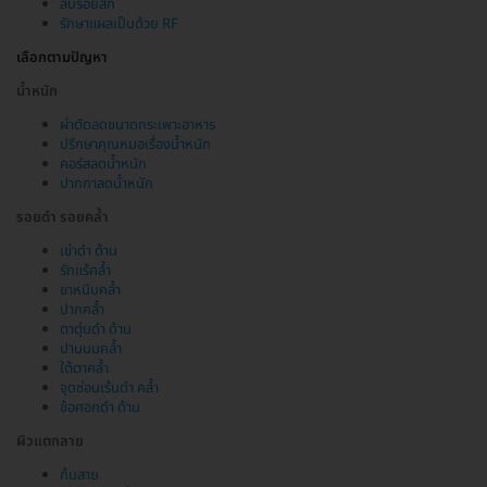
ลบรอยสัก
รักษาแผลเป็นด้วย RF
เลือกตามปัญหา
น้ำหนัก
ผ่าตัดลดขนาดกระเพาะอาหาร
ปรึกษาคุณหมอเรื่องน้ำหนัก
คอร์สลดน้ำหนัก
ปากกาลดน้ำหนัก
รอยดำ รอยคล้ำ
เข่าดำ ด้าน
รักแร้คล้ำ
ขาหนีบคล้ำ
ปากคล้ำ
ตาตุ่มดำ ด้าน
ปานนมคล้ำ
ใต้ตาคล้ำ
จุดซ่อนเร้นดำ คล้ำ
ข้อศอกดำ ด้าน
ผิวแตกลาย
ก้นลาย