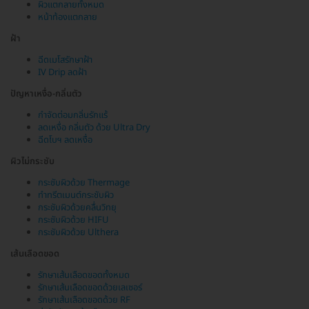
ผิวแตกลายทั้งหมด
หน้าท้องแตกลาย
ฝ้า
ฉีดเมโสรักษาฝ้า
IV Drip ลดฝ้า
ปัญหาเหงื่อ-กลิ่นตัว
กำจัดต่อมกลิ่นรักแร้
ลดเหงื่อ กลิ่นตัว ด้วย Ultra Dry
ฉีดโบฯ ลดเหงื่อ
ผิวไม่กระชับ
กระชับผิวด้วย Thermage
ทำทรีตเมนต์กระชับผิว
กระชับผิวด้วยคลื่นวิทยุ
กระชับผิวด้วย HIFU
กระชับผิวด้วย Ulthera
เส้นเลือดขอด
รักษาเส้นเลือดขอดทั้งหมด
รักษาเส้นเลือดขอดด้วยเลเซอร์
รักษาเส้นเลือดขอดด้วย RF