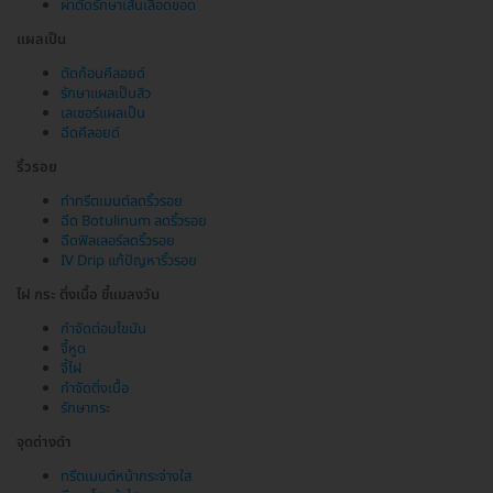
ผ่าตัดรักษาเส้นเลือดขอด
แผลเป็น
ตัดก้อนคีลอยด์
รักษาแผลเป็นสิว
เลเซอร์แผลเป็น
ฉีดคีลอยด์
ริ้วรอย
ทำทรีตเมนต์ลดริ้วรอย
ฉีด Botulinum ลดริ้วรอย
ฉีดฟิลเลอร์ลดริ้วรอย
IV Drip แก้ปัญหาริ้วรอย
ไฝ กระ ติ่งเนื้อ ขี้แมลงวัน
กำจัดต่อมไขมัน
จี้หูด
จี้ไฝ
กำจัดติ่งเนื้อ
รักษากระ
จุดด่างดำ
ทรีตเมนต์หน้ากระจ่างใส