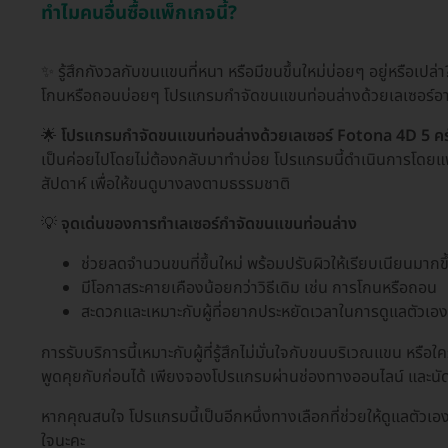
ทำไมคนอื่นซื้อแพ็กเกจนี้?
✨ รู้สึกกังวลกับขนแขนที่หนา หรือมีขนขึ้นใหม่บ่อยๆ อยู่หรือเ
โกนหรือถอนบ่อยๆ โปรแกรมกำจัดขนแขนท่อนล่างด้วยเลเซอร์อาจ
🌟
โปรแกรมกำจัดขนแขนท่อนล่างด้วยเลเซอร์ Fotona 4D 5 ครั
เป็นค่อยไปโดยไม่ต้องกลับมาทำบ่อย โปรแกรมนี้ดำเนินการโดยแพ
สัปดาห์ เพื่อให้ขนดูบางลงตามธรรมชาติ
💡
จุดเด่นของการทำเลเซอร์กำจัดขนแขนท่อนล่าง
ช่วยลดจำนวนขนที่ขึ้นใหม่ พร้อมปรับผิวให้เรียบเนียนมากขึ
มีโอกาสระคายเคืองน้อยกว่าวิธีเดิม เช่น การโกนหรือถอน
สะดวกและเหมาะกับผู้ที่อยากประหยัดเวลาในการดูแลตัวเอ
การรับบริการนี้เหมาะกับผู้ที่รู้สึกไม่มั่นใจกับขนบริเวณแขน ห
พูดคุยกับก่อนได้ เพียงจองโปรแกรมผ่านช่องทางออนไลน์ และนัดร
หากคุณสนใจ โปรแกรมนี้เป็นอีกหนึ่งทางเลือกที่ช่วยให้ดูแลตัวเอ
ใจนะคะ