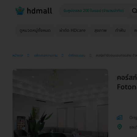
ดูหมวดหมู่ทั้งหมด
ผ่าตัด HDcare
สุขภาพ
ทำฟัน
ค
หน้าแรก
แพ็กเกจความงาม
กำจัดขนแขน
คอร์สกำจัดขนแขนท่อนล่าง ด้ว
คอร์สก
Fotona
Orig
ชลบุร