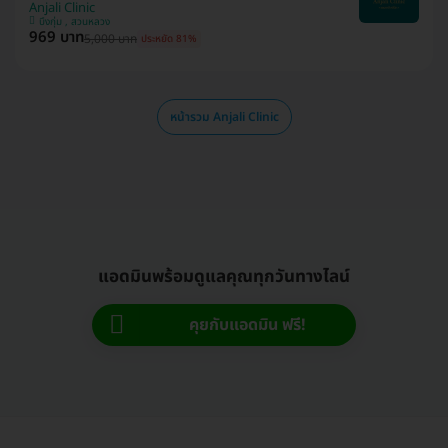
Anjali Clinic
บึงกุ่ม , สวนหลวง
969 บาท
5,000 บาท
ประหยัด 81%
หน้ารวม Anjali Clinic
แอดมินพร้อมดูแลคุณทุกวันทางไลน์
คุยกับแอดมิน ฟรี!