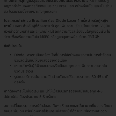
🌸
มั่นใจทุกลุค ดูแลสุขอนามัยบริเวณบิกินีได้อย่างสบายใจ
หากคุณเป็นผู้
หญิงที่กำลังมองหาวิธีกำจัดขนบริเวณ Brazilian อย่างอ่อนโยนและเป็นส่วน
ตัว โปรแกรมนี้อาจเหมาะกับคุณเลยค่ะ
โปรแกรมกำจัดขน Brazilian ด้วย Diode Laser 1 ครั้ง สำหรับผู้หญิง
เท่านั้น
เหมาะสำหรับผู้ที่ต้องการปรับลุค เพิ่มความเรียบเนียนบริเวณ V (เนิน
หัวหน่าวด้านหน้า) และ I (แคมใหญ่) ลดความกังวลเรื่องขนในจุดซ่อนเร้น ไม่
ว่าจะเพื่อเสริมความมั่นใจ ใส่บิกินี หรือดูแลสุขภาพผิวบริเวณบิกินี 🏖️
ข้อดีน่าสนใจ
Diode Laser เป็นเครื่องมือที่มีการใช้อย่างแพร่หลายในการกำจัดขน
ช่วยลดเส้นขนให้บางลงอย่างต่อเนื่อง
เหมาะสำหรับผู้ที่ผิวบอบบางหรือเป็นขนคุดบ่อย เพิ่มความสะอาดใน
ชีวิตประจำวัน
รูปแบบบริการเน้นความเป็นส่วนตัวและใช้เวลาประมาณ 30-45 นาที
ต่อครั้ง
หากต้องการเห็นที่ชัดเจน แนะนำให้เข้ารับบริการอย่างสม่ำเสมอทุก 4-8
สัปดาห์ต่อเนื่องประมาณ 5-8 ครั้งค่ะ
อยากเปลี่ยนประสบการณ์กำจัดขนเดิมๆ ให้สะดวกและมั่นใจมากขึ้น ลองศึกษา
ข้อมูลเพิ่มเติม หรือนัดหมายโปรแกรมนี้ล่วงหน้าได้ง่ายๆ เพื่อความสะดวก