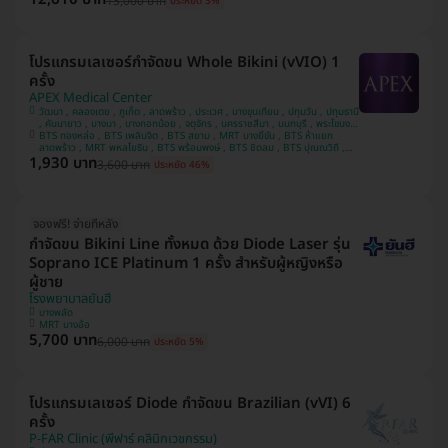
13,000 บาท
ประหยัด 3%
โปรแกรมเลเซอร์กำจัดขน Whole Bikini (vVIO) 1
ครั้ง
APEX Medical Center
วัฒนา , คลองเตย , ภูเก็ต , ลาดพร้าว , ประเวศ , บางขุนเทียน , ปทุมวัน , ปทุมธานี
, คันนายาว , บางนา , บางกอกน้อย , จตุจักร , นครราชสีมา , นนทบุรี , พระโขนง ,
บางรัก , ชลบุรี , ห้วยขวาง , เชียงใหม่ , พระนครศรีอยุธยา , สมุทรปราการ ,
BTS ทองหล่อ , BTS เพลินจิต , BTS สยาม , MRT บางยี่ขัน , BTS ห้าแยก
ประจวบคีรีขันธ์ , บางคอแหลม , ยานนาวา , หลักสี่ , นครสวรรค์ , บางแค ,
ลาดพร้าว , MRT พหลโยธิน , BTS พร้อมพงษ์ , BTS ชิดลม , BTS ปุณณวิถี ,
1,930 บาท
MRT สีลม , BTS ศาลาแดง , MRT พระราม 9 , MRT ลาดพร้าว 71 , MRT สาม
บางกะปิ , สงขลา , อุดรธานี , ขอนแก่น , คลองสาน , นครปฐม
3,600 บาท
ประหยัด 46%
ย่าน , BTS นานา , MRT สุขุมวิท , BTS อโศก , BTS เจริญนคร , MRT สวนหลวง
ร.9 , BTS รัชโยธิน
จองฟรี! จ่ายทีหลัง
กำจัดขน Bikini Line ทั้งหมด ด้วย Diode Laser รุ่น
Soprano ICE Platinum 1 ครั้ง สำหรับผู้หญิงหรือ
ผู้ชาย
โรงพยาบาลยันฮี
บางพลัด
MRT บางอ้อ
5,700 บาท
6,000 บาท
ประหยัด 5%
โปรแกรมเลเซอร์ Diode กำจัดขน Brazilian (vVI) 6
ครั้ง
P-FAR Clinic (พีฟาร์ คลินิกเวชกรรม)