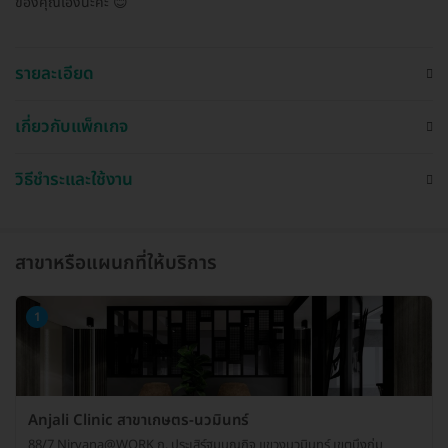
ของคุณเองนะคะ 😊
รายละเอียด
เกี่ยวกับแพ็กเกจ
วิธีชำระและใช้งาน
สาขาหรือแผนกที่ให้บริการ
1
Anjali Clinic สาขาเกษตร-นวมินทร์
88/7 Nirvana@WORK ถ. ประเสิร์ฐมนูญกิจ แขวงนวมินทร์ เขตบึงกุ่ม