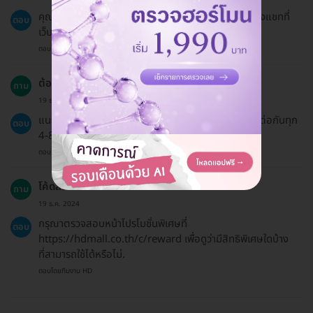
คุณสามารถติดต่อทีมบริการลูกค้าของเราได้ผ่านช่องทางแชทที่
ตอบ
เว็บไซต์ HDmall.
ตอบโดยทีมงาน HD
ต้องมีการนัดติดตามหลังจากทำบริการกี่ครั้ง?
ถาม
19 ธ.ค. 2024
แนะนำให้ทำการนัดหมายต่อเนื่องประมาณ 5-8 ครั้ง ติดต่อกันทุก
ตอบ
4-8 สัปดาห์เพื่อให้เห็นผลลัพธ์ที่ชัดเจน.
ตอบโดยทีมงาน HD
โค้ดส่วนลดหรือโปรโมชั่นมีให้หรือไม่?
ถาม
19 ธ.ค. 2024
กรุณาตรวจสอบหน้าโปรโมชั่นพิเศษที่
ตอบ
https://hdmall.co.th/c/reward เพื่อดูว่ามีสิทธิพิเศษใดบ้าง
ที่สามารถใช้ได้หรือไม่.
ตอบโดยทีมงาน HD