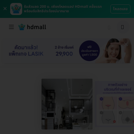
×
รับส่วนลด 200 บ. เพียงโหลดแอป HDmall ครั้งแรก
โหลดเลย
พร้อมรับสิทธิประโยชน์มากมาย