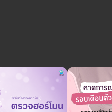
HDmall รับประกันการคืนเงินหรือไม่?
ถาม
19 ธ.ค. 2024
หากคุณเปลี่ยนใจสามารถขอเงินคืนได้ โดยสามารถอ่านนโยบายการคืน
ตอบ
เงินได้ที่ https://hdmall.co.th/c/refund-policy-hdmall