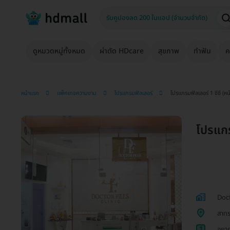
ดูหมวดหมู่ทั้งหมด
ผ่าตัด HDcare
สุขภาพ
ทำฟัน
ค
หน้าแรก
แพ็กเกจความงาม
โปรแกรมฟิลเลอร์
โปรแกรมฟิลเลอร์ 1 ซีซี (หน้
โปรแกรม
Doct
สาท
1
อยาก