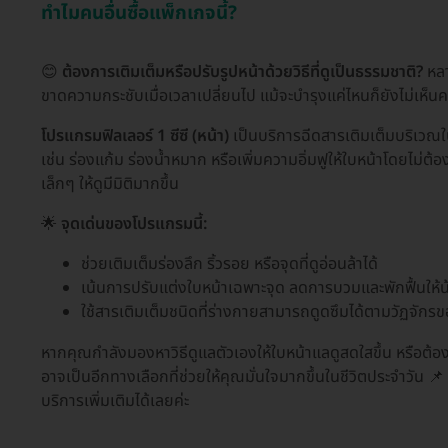
ทำไมคนอื่นซื้อแพ็กเกจนี้?
😊
ต้องการเติมเต็มหรือปรับรูปหน้าด้วยวิธีที่ดูเป็นธรรมชาติ?
หลา
ขาดความกระชับเมื่อเวลาเปลี่ยนไป แม้จะบำรุงแค่ไหนก็ยังไม่เห็น
โปรแกรมฟิลเลอร์ 1 ซีซี (หน้า)
เป็นบริการฉีดสารเติมเต็มบริเวณใบหน
เช่น ร่องแก้ม ร่องน้ำหมาก หรือเพิ่มความอิ่มฟูให้ใบหน้าโดยไม่ต้องพั
เล็กๆ ให้ดูมีมิติมากขึ้น
🌟
จุดเด่นของโปรแกรมนี้:
ช่วยเติมเต็มร่องลึก ริ้วรอย หรือจุดที่ดูอ่อนล้าได้
เน้นการปรับแต่งใบหน้าเฉพาะจุด ลดการบวมและพักฟื้นให้น
ใช้สารเติมเต็มชนิดที่ร่างกายสามารถดูดซึมได้ตามวัฏจักร
หากคุณกำลังมองหาวิธีดูแลตัวเองให้ใบหน้าแลดูสดใสขึ้น หรือต้
อาจเป็นอีกทางเลือกที่ช่วยให้คุณมั่นใจมากขึ้นในชีวิตประจำวัน
บริการเพิ่มเติมได้เลยค่ะ