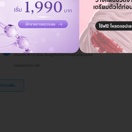
ตอบโดยทีมงาน HD
ฟิลเลอร์ Juvederm มีอายุการใช้งานนานเท่าไหร่?
ถาม
10 ก.พ. 2024
ผลลัพธ์จากการฉีดฟิลเลอร์ Juvederm โดยทั่วไปจะอยู่ได้นาน
ตอบ
ประมาณ 8-12 เดือน ขึ้นอยู่กับร่างกายของแต่ละบุคคล
ตอบโดยทีมงาน HD
ำถามเพิ่ม