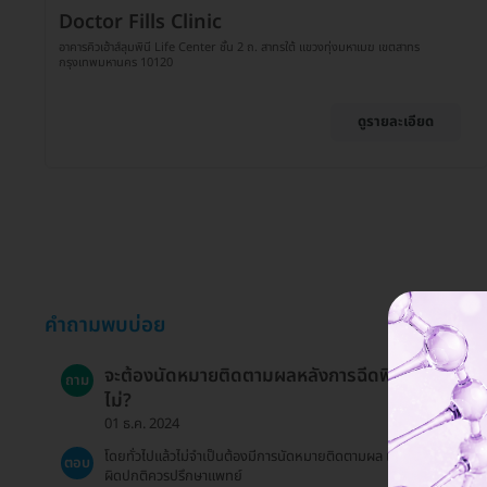
Doctor Fills Clinic
อาคารคิวเฮ้าส์ลุมพินี Life Center ชั้น 2 ถ. สาทรใต้ แขวงทุ่งมหาเมฆ เขตสาทร
กรุงเทพมหานคร 10120
ดูรายละเอียด
คำถามพบบ่อย
จะต้องนัดหมายติดตามผลหลังการฉีดฟิลเลอร์หรือ
ถาม
ไม่?
01 ธ.ค. 2024
โดยทั่วไปแล้วไม่จำเป็นต้องมีการนัดหมายติดตามผล แต่หากมีอาการ
ตอบ
ผิดปกติควรปรึกษาแพทย์