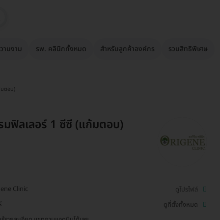
วามงาม
รพ. คลินิกทั้งหมด
สำหรับลูกค้าองค์กร
รวมสิทธิพิเศษ
ก้มตอบ)
มฟิลเลอร์ 1 ซีซี (แก้มตอบ)
ene Clinic
ดูโปรไฟล์
ี
ดูที่ตั้งทั้งหมด
รู้รายละเอียด แชทถามแอดมินได้เลย