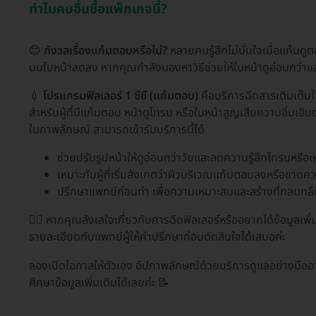
ทำไมคนอื่นซื้อแพ็กเกจนี้?
😊
กังวลเรื่องแก้มตอบหรือไม่?
หลายคนรู้สึกไม่มั่นใจเมื่อแก้มดูตอ
บนใบหน้าลดลง หากคุณกำลังมองหาวิธีช่วยให้ใบหน้าดูอ่อนกว่าแ
💉
โปรแกรมฟิลเลอร์ 1 ซีซี (แก้มตอบ)
คือบริการฉีดสารเติมเต็มใน
สำหรับผู้ที่มีแก้มตอบ หน้าดูโทรม หรือใบหน้าสูญเสียความอิ่มเอิบ
ในภาพลักษณ์ สามารถเข้ารับบริการนี้ได้
ช่วยปรับรูปหน้าให้ดูอ่อนกว่าวัยและลดความรู้สึกโทรมหรือเห
เหมาะกับผู้ที่เริ่มสังเกตว่าผิวบริเวณแก้มตอบลงหรือขาดควา
ปรึกษาแพทย์ก่อนทำ เพื่อความเหมาะสมและสร้างที่กลมกล
👩‍⚕️ หากคุณลังเลใจเกี่ยวกับการฉีดฟิลเลอร์หรืออยากได้ข้อมูล
รายละเอียดกับแพทย์ผู้ให้คำปรึกษาก่อนตัดสินใจได้เสมอค่ะ
ลองเปิดโอกาสให้ตัวเอง อัปภาพลักษณ์ด้วยบริการดูแลอย่างมืออา
ศึกษาข้อมูลเพิ่มเติมได้เลยค่ะ 📝