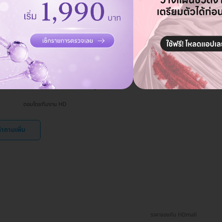
จะออกใบกำกับภาษีได้หรือไม่?
ถาม
11 พ.ย. 2024
ไม่สามารถออกใบกำกับภาษีได้ เนื่องจากกิจการที่มีใบอนุญาต 'สถาน
ตอบ
พยาบาล' จะได้รับยกเว้นภาษีมูลค่าเพิ่ม
ตอบโดยทีมงาน HD
ำถามเพิ่ม
ราคาจองกับ HDmall