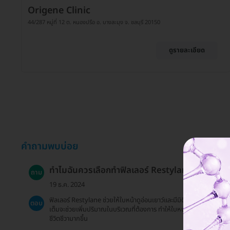
Origene Clinic
44/287 หมู่ที่ 12 ต. หนองปรือ อ. บางละมุง จ. ชลบุรี 20150
ดูรายละเอียด
คำถามพบบ่อย
ทำไมฉันควรเลือกทำฟิลเลอร์ Restylane?
ถาม
19 ธ.ค. 2024
ฟิลเลอร์ Restylane ช่วยให้ใบหน้าดูอ่อนเยาว์และมีมิติ โดยสารเติม
ตอบ
เต็มจะช่วยเพิ่มปริมาณในบริเวณที่ต้องการ ทำให้ใบหน้าดูสดใสและมี
ชีวิตชีวามากขึ้น