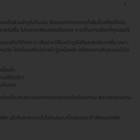
บหรือผิวหน้าดูไม่อิ่มเอิบ ซึ่งอาจเกิดจากอายุที่เพิ่มขึ้นหรือมีไขมัน
ละสดใสขึ้น โปรแกรมฟิลเลอร์แก้มตอบ อาจเป็นทางเลือกที่คุณสนใจ
จุดแก้มที่ต้องการ เพื่อช่วยให้ใบหน้าดูมีมิติและสดใสมากขึ้น เหมาะ
ตามวัย ใครที่เคยกังวลว่าหน้าดูเหนื่อยล้า หรืออยากเสริมความมั่นใจ
นื่อยล้า
มมีชีวิตชีวา
ืนกับคุณ
เพิ่มเติมเกี่ยวกับความแตกต่างระหว่างแต่ละโปรแกรม สามารถสอบถาม
ชีพ แล้วค้นหาความมั่นใจใหม่แบบเป็นธรรมชาติ เพียงแค่คลิก