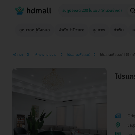
ดูหมวดหมู่ทั้งหมด
ผ่าตัด HDcare
สุขภาพ
ทำฟัน
ค
หน้าแรก
แพ็กเกจความงาม
โปรแกรมฟิลเลอร์
โปรแกรมฟิลเลอร์ 1 ซีซี (แ
โปรแกร
Orig
ชลบุร
1
อยาก