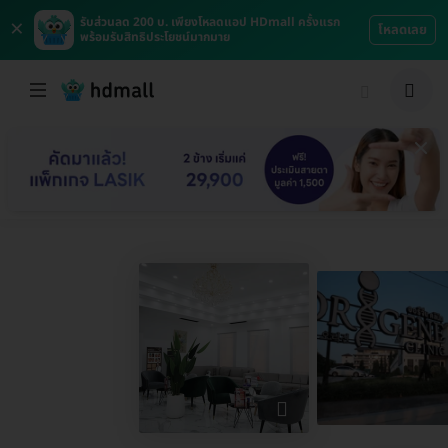
×
รับส่วนลด 200 บ. เพียงโหลดแอป HDmall ครั้งแรก
โหลดเลย
พร้อมรับสิทธิประโยชน์มากมาย