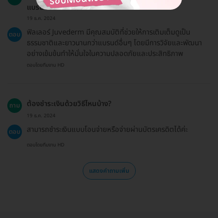
แบรนด์อื่นอย่างไร?
19 ธ.ค. 2024
ฟิลเลอร์ Juvederm มีคุณสมบัติที่ช่วยให้การเติมเต็มดูเป็น
ตอบ
ธรรมชาติและยาวนานกว่าแบรนด์อื่นๆ โดยมีการวิจัยและพัฒนา
อย่างเข้มข้นทำให้มั่นใจในความปลอดภัยและประสิทธิภาพ
ตอบโดยทีมงาน HD
ต้องชำระเงินด้วยวิธีไหนบ้าง?
ถาม
19 ธ.ค. 2024
สามารถชำระเงินแบบโอนจ่ายหรือจ่ายผ่านบัตรเครดิตได้ค่ะ
ตอบ
ตอบโดยทีมงาน HD
แสดงคำถามเพิ่ม