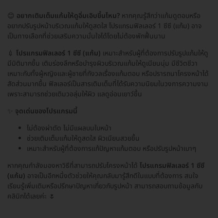
😊
อยากเติมเต็มแก้มให้ดูอิ่มเอิบขึ้นไหม?
หากคุณรู้สึกว่าแก้มดูตอบหรือ
อยากปรับรูปหน้าบริเวณแก้มให้ดูสดใส โปรแกรมฟิลเลอร์ 1 ซีซี (แก้ม) อาจ
เป็นทางเลือกที่ช่วยเสริมความมั่นใจได้โดยไม่ต้องพักฟื้นนาน
💉
โปรแกรมฟิลเลอร์ 1 ซีซี (แก้ม)
เหมาะสำหรับผู้ที่ต้องการปรับรูปแก้มให้ดู
มีมิติมากขึ้น เติมร่องลึกหรือบำรุงผิวบริเวณแก้มให้ดูเนียนนุ่ม มีชีวิตชีวา
เหมาะกับทั้งผู้หญิงและผู้ชายที่กังวลเรื่องแก้มตอบ หรือปรารถนาโครงหน้าได้
สัดส่วนมากขึ้น ฟิลเลอร์เป็นสารเติมเต็มที่ได้รับความนิยมในวงการความงาม
เพราะสามารถช่วยเติมวอลุ่มให้ผิว แลดูอ่อนเยาว์ขึ้น
✨
จุดเด่นของโปรแกรมนี้
ไม่ต้องผ่าตัด ไม่มีแผลบนใบหน้า
ช่วยเติมเต็มแก้มให้ดูสดใส ผิวเนียนสวยขึ้น
เหมาะสำหรับผู้ที่ต้องการแก้ปัญหาแก้มตอบ หรือปรับรูปหน้าเบาๆ
หากคุณกำลังมองหาวิธีที่สามารถปรับโครงหน้าได้
โปรแกรมฟิลเลอร์ 1 ซีซี
(แก้ม)
อาจเป็นอีกหนึ่งตัวช่วยให้คุณกลับมารู้สึกดีในแบบที่ต้องการ สนใจ
เรียนรู้เพิ่มเติมหรือปรึกษาปัญหาเกี่ยวกับรูปหน้า สามารถสอบถามข้อมูลกับ
คลินิกได้เลยค่ะ 🌷