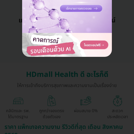
แอดมินพร้อมดูแลคุณทุกวันทางไลน์
คุยกับแอดมิน ฟรี!
HDmall Health ดี อะไรก็ดี
ให้การเข้าถึงบริการสุขภาพและความงามเป็นเรื่องง่าย
คลินิกและ รพ.
ถูกกว่าจองตรง
ผ่อนสบาย 0%
สะดวก
ได้มาตรฐาน
ด้วยตัวเอง
ประหยัดเวลา
ราคา แพ็กเกจความงาม รีวิวดีที่สุด เดือน สิงหาคม