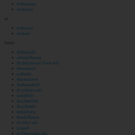
กำจัดขนแขน
กระชับแขน
ขา
กำจัดขนขา
กระชับขา
ใบหน้า
ฉีดไขมันหน้า
แต่งหน้าทั้งหมด
ฉีด Botulinum Toxin หน้า
ศัลยกรรมตา
มาส์กหน้า
ศัลยกรรมคาง
ฉีดฟิลเลอร์หน้า
ทำ Ulthera หน้า
เลเซอร์หน้า
ฉีดเมโสหน้าใส
ฉีดเมโสแฟต
คอร์สเจ้าสาว
ดึงหน้าทั้งหมด
ทำ HIFU หน้า
นวดหน้า
ทำ Thermage หน้า