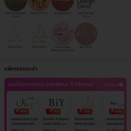
Doctor Delight
Tactile Clinic
Amida Clinic
Med Design
Clinic
Clinic
Elixa Clinic
Ellie Clinic
Glam Glow
Rei Clinic
Wellness Centre
แพ็กเกจแนะนำ
รวมโปรความงาม ราคาพิเศษ ที่ HDmall
ดูทั้งหมด
-90%
-3%
-73%
-42%
คอร์สเลเซอร์ Cool
รักษาสิว 4 ขั้นตอน
โปรแกรมเมโส
คอร์สเลเซอร์กำจั
3 Wavelength
(กดสิว ฉีดสิว มาส์ก
Meso Bright
ขนขาท่อนล่าง 2
Diode กำจัดขน
หน้า และฉายแสง)
จำนวนซีซีขึ้นอยู่กับ
ข้าง 5 ครั้ง ด้วย
969 บาท
969 บาท
949 บาท
11,640 บาท