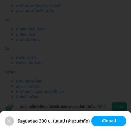
กระชับคอ เหนียง ด้วยการผ่าตัด
กระชับคอ เหนียง ไม่ผ่าตัด
เอว
ฉีดสลายไขมันที่เอว
ดูดไขมันที่เอว
กระชับสัดส่วนเอว
มือ
ทำเล็บ สปามือ
กำจัดขนมือ นิ้วมือ
หน้าอก
ผ่าตัดเสริมหน้าอก
ลดขนาดหน้าอก
ตัดเต้านม แปลงเพศหญิงเป็นชาย
ฉีดไขมันหน้าอก
เราใช้คุกกี้เพื่อให้คุณได้รับประสบการณ์ออนไลน์ที่ดีที่สุด
ได้ที่นี่
ตกลง
รับคูปองลด 200 บ. ในแอป (จำนวนจำกัด)
เปิดแอป
ขนที่ลับ
ขนรักแร้
กระชับหน้า
เสริมหน้าอก
ช่วยเหลือ
โหลดแอพ