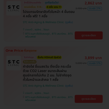
2,862 บาท
สิทธิ์มีจำนวนจำกัด
ถูกที่สุดในเว็บ!
ตกแค่ครั้งละ 518.-
4 ครั้ง แถม 1!
3,900 บาท
ประหยัด 27%
โปรแกรมรักษาสิวทั่วใบหน้า 4 ขั้นตอน
4 ครั้ง ฟรี! 1 ครั้ง
STC Anti-Aging & Wellness Clinic
ราชเทวี , จตุจักร , วัฒนา
BTS อนุสาวรีย์ชัยสมรภูมิ , BTS เสนานิคม , BTS
ดูรายละเอียด
พร้อมพงษ์
3,899 บาท
ไม่จำกัดจุด
ซื้อกับ HDmall คุ้มชัวร์
ไม่มีบวกเพิ่ม
9,000 บาท
ประหยัด 57%
กำจัดไฝ ขี้แมลงวัน ติ่งเนื้อ กระเนื้อ
ด้วย CO2 Laser ขนาดเส้นผ่าน
ศูนย์กลางไม่เกิน 2 มม. ไม่จำกัดจุด
ทั่วใบหน้าและลำคอ 1 ครั้ง
STC Anti-Aging & Wellness Clinic
ราชเทวี , จตุจักร , วัฒนา
BTS อนุสาวรีย์ชัยสมรภูมิ , BTS เสนานิคม , BTS
ดูรายละเอียด
พร้อมพงษ์