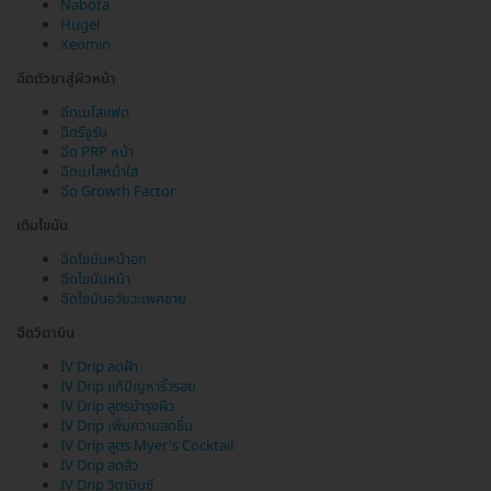
Nabota
Hugel
Xeomin
ฉีดตัวยาสู่ผิวหน้า
ฉีดเมโสแฟต
ฉีดรีจูรัน
ฉีด PRP หน้า
ฉีดเมโสหน้าใส
ฉีด Growth Factor
เติมไขมัน
ฉีดไขมันหน้าอก
ฉีดไขมันหน้า
ฉีดไขมันอวัยวะเพศชาย
ฉีดวิตามิน
IV Drip ลดฝ้า
IV Drip แก้ปัญหาริ้วรอย
IV Drip สูตรบำรุงผิว
IV Drip เพิ่มความสดชื่น
IV Drip สูตร Myer's Cocktail
IV Drip ลดสิว
IV Drip วิตามินซี