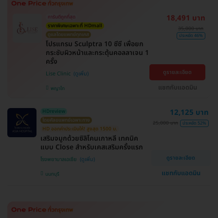
18,491 บาท
การันตีถูกที่สุด
ราคาพิเศษเฉพาะที่ HDmall
35,000 บาท
ดูแลโดยแพทย์ทุกเคส
ประหยัด 46%
โปรแกรม Sculptra 10 ซีซี เพื่อยก
กระชับผิวหน้าและกระตุ้นคอลลาเจน 1
ครั้ง
ดูรายละเอียด
Lise Clinic
แชทกับแอดมิน
พญาไท
12,125 บาท
HDreview
โดยศัลยแพทย์เฉพาะทาง
25,000 บาท
ประหยัด 52%
HD ออกค่าประเมินให้! สูงสุด 1500 บ.
เสริมจมูกด้วยซิลิโคนเกาหลี เทคนิค
แบบ Close สำหรับเคสเสริมครั้งแรก
ดูรายละเอียด
โรงพยาบาลเอเซีย
แชทกับแอดมิน
นนทบุรี