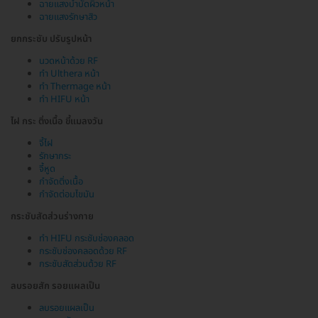
ฉายแสงบำบัดผิวหน้า
ฉายแสงรักษาสิว
ยกกระชับ ปรับรูปหน้า
นวดหน้าด้วย RF
ทำ Ulthera หน้า
ทำ Thermage หน้า
ทำ HIFU หน้า
ไฝ กระ ติ่งเนื้อ ขี้แมลงวัน
จี้ไฝ
รักษากระ
จี้หูด
กำจัดติ่งเนื้อ
กำจัดต่อมไขมัน
กระชับสัดส่วนร่างกาย
ทำ HIFU กระชับช่องคลอด
กระชับช่องคลอดด้วย RF
กระชับสัดส่วนด้วย RF
ลบรอยสัก รอยแผลเป็น
ลบรอยแผลเป็น