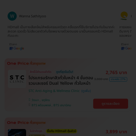
Wanna Sathityoo
Ra
ีก
HDmall เป็นทางเลือกใหม่สำหรับครอบครัวเรา ครั้งแรกที่ใช้บริการก็ประทับใจมากค่ะ
การจองแพ็คเ
ใจ
สะดวก รวดเร็ว ไม่เสียเวลาดิวกับโรงพยาบาลด้วยตนเอง มาเป็นครอบครัว HDmall
ดีมากๆ ติดต
กันนะคะ
ขอบพระคุณ
2,765 บาท
สิทธิ์มีจำนวนจำกัด
ถูกที่สุดในเว็บ!
โปรแกรมรักษาสิวทั่วใบหน้า 4 ขั้นตอน
3,800 บาท
ประหยัด 27%
รวมเลเซอร์ Dual Yellow ทั่วใบหน้า
STC Anti-Aging & Wellness Clinic
วัฒนา , จตุจักร
ดูรายละเอียด
BTS พร้อมพงษ์ , BTS เสนานิคม
3,899 บาท
ไม่จำกัดจุด
ซื้อกับ HDmall คุ้มชัวร์