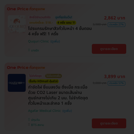
2,862 บาท
สิทธิ์มีจำนวนจำกัด
ถูกที่สุดในเว็บ!
ตกแค่ครั้งละ 518.-
4 ครั้ง แถม 1!
3,900 บาท
ประหยัด 27%
โปรแกรมรักษาสิวทั่วใบหน้า 4 ขั้นตอน
4 ครั้ง ฟรี! 1 ครั้ง
Ququri Clinic
ดูรายละเอียด
บางรัก
3,899 บาท
ไม่จำกัดจุด
ไม่มีบวกเพิ่ม
ซื้อกับ HDmall คุ้มชัวร์
9,000 บาท
ประหยัด 57%
กำจัดไฝ ขี้แมลงวัน ติ่งเนื้อ กระเนื้อ
ด้วย CO2 Laser ขนาดเส้นผ่าน
ศูนย์กลางไม่เกิน 2 มม. ไม่จำกัดจุด
ทั่วใบหน้าและลำคอ 1 ครั้ง
Agafar Medical Clinic
ปทุมวัน
ดูรายละเอียด
BTS สยาม