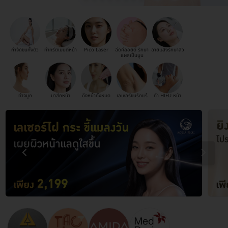
กำจัดขนทั้งตัว
ทำทรีตเมนต์หน้า
Pico Laser
ฉีดคีลอยด์ รักษา
ฉายแสงรักษาสิว
แผลเป็นนูน
ทำจมูก
มาส์กหน้า
ดึงหน้าทั้งหมด
เลเซอร์ขนรักแร้
ทำ HIFU หน้า