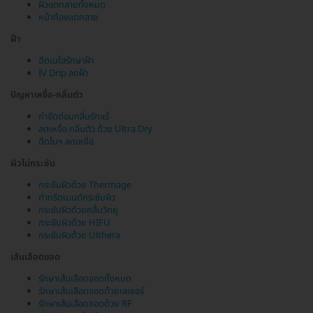
ผิวแตกลายทั้งหมด
หน้าท้องแตกลาย
ฝ้า
ฉีดเมโสรักษาฝ้า
IV Drip ลดฝ้า
ปัญหาเหงื่อ-กลิ่นตัว
กำจัดต่อมกลิ่นรักแร้
ลดเหงื่อ กลิ่นตัว ด้วย Ultra Dry
ฉีดโบฯ ลดเหงื่อ
ผิวไม่กระชับ
กระชับผิวด้วย Thermage
ทำทรีตเมนต์กระชับผิว
กระชับผิวด้วยคลื่นวิทยุ
กระชับผิวด้วย HIFU
กระชับผิวด้วย Ulthera
เส้นเลือดขอด
รักษาเส้นเลือดขอดทั้งหมด
รักษาเส้นเลือดขอดด้วยเลเซอร์
รักษาเส้นเลือดขอดด้วย RF