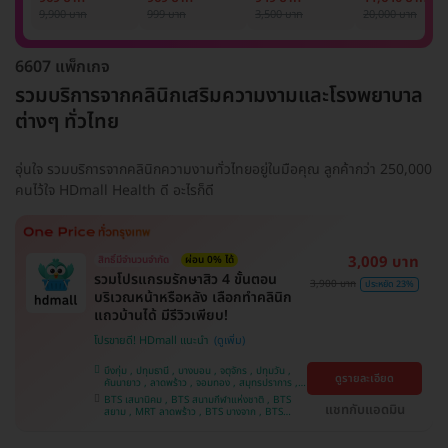
รักแร้ 1 ปี 12 ครั้ง
1 ครั้ง
แพทย์ประเมิน เพื่อ
เลเซอร์
9,900 บาท
999 บาท
3,500 บาท
20,000 บาท
(1 สิทธิ์/ท่าน)
ปรับผิวกระจ่างใส 1
Mediostar Nex
ครั้ง
6607 แพ็กเกจ
รวมบริการจากคลินิกเสริมความงามและโรงพยาบาล
ต่างๆ ทั่วไทย
อุ่นใจ รวมบริการจากคลินิกความงามทั่วไทยอยู่ในมือคุณ ลูกค้ากว่า 250,000
คนไว้ใจ HDmall Health ดี อะไรก็ดี
3,009 บาท
สิทธิ์มีจำนวนจำกัด
ผ่อน 0% ได้
รวมโปรแกรมรักษาสิว 4 ขั้นตอน
3,900 บาท
ประหยัด 23%
บริเวณหน้าหรือหลัง เลือกทำคลินิก
แถวบ้านได้ มีรีวิวเพียบ!
โปรขายดี! HDmall แนะนำ
บึงกุ่ม , ปทุมธานี , บางบอน , จตุจักร , ปทุมวัน ,
ดูรายละเอียด
คันนายาว , ลาดพร้าว , จอมทอง , สมุทรปราการ ,
พระโขนง , พญาไท , ราษฎร์บูรณะ , หนองแขม ,
BTS เสนานิคม , BTS สนามกีฬาแห่งชาติ , BTS
ภาษีเจริญ , บางรัก , ราชเทวี , บางนา , บริการถึง
แชทกับแอดมิน
สยาม , MRT ลาดพร้าว , BTS บางจาก , BTS
บ้าน , คลองเตย , ตลิ่งชัน
สนามเป้า , BTS บางหว้า , MRT บางไผ่ , MRT บาง
หว้า , BTS สะพานควาย , BTS พญาไท , BTS
อุดมสุข , BTS บางนา , BTS ปุณณวิถี , BTS