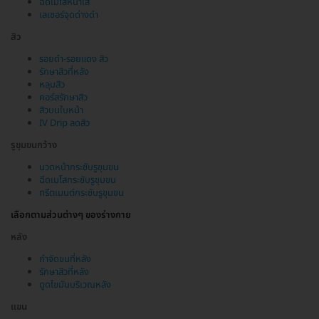
ฉีดเมโสหน้าใส
เลเซอร์จุดด่างดำ
สิว
รอยดำ-รอยแดง สิว
รักษาสิวที่หลัง
หลุมสิว
คอร์สรักษาสิว
สิวบนใบหน้า
IV Drip ลดสิว
รูขุมขนกว้าง
นวดหน้ากระชับรูขุมขน
ฉีดเมโสกระชับรูขุมขน
ทรีตเมนต์กระชับรูขุมขน
เลือกตามส่วนต่างๆ ของร่างกาย
หลัง
กำจัดขนที่หลัง
รักษาสิวที่หลัง
ดูดไขมันบริเวณหลัง
แขน