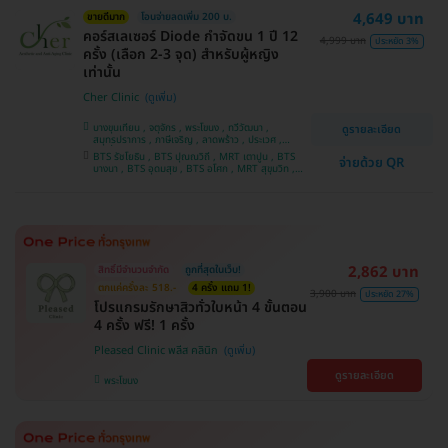
4,649 บาท
ขายดีมาก
โอนจ่ายลดเพิ่ม 200 บ.
คอร์สเลเซอร์ Diode กำจัดขน 1 ปี 12
4,999 บาท
ประหยัด 3%
ครั้ง (เลือก 2-3 จุด) สำหรับผู้หญิง
เท่านั้น
Cher Clinic
บางขุนเทียน , จตุจักร , พระโขนง , ทวีวัฒนา ,
ดูรายละเอียด
สมุทรปราการ , ภาษีเจริญ , ลาดพร้าว , ประเวศ ,
บางซื่อ , คันนายาว , บางนา , ราชเทวี , คลองเตย ,
BTS รัชโยธิน , BTS ปุณณวิถี , MRT เตาปูน , BTS
จ่ายด้วย QR
ลาดกระบัง , ปทุมวัน , บางแค
บางนา , BTS อุดมสุข , BTS อโศก , MRT สุขุมวิท ,
BTS อ่อนนุช , MRT สามย่าน , BTS สนามกีฬาแห่ง
ชาติ
2,862 บาท
สิทธิ์มีจำนวนจำกัด
ถูกที่สุดในเว็บ!
ตกแค่ครั้งละ 518.-
4 ครั้ง แถม 1!
3,900 บาท
ประหยัด 27%
โปรแกรมรักษาสิวทั่วใบหน้า 4 ขั้นตอน
4 ครั้ง ฟรี! 1 ครั้ง
Pleased Clinic พลีส คลินิก
ดูรายละเอียด
พระโขนง