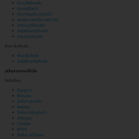
ฉีดเมโสรักษาสิว
เลเซอร์สิวหน้า
รักษาหลุมสิวบนใบหน้า
ลดเลือนแผลเป็น รอยดำสิว
ทรีตเมนต์รักษาสิว
คอร์สรักษาสิวใบหน้า
ฉายแสงรักษาสิว
รักษาสิวที่หลัง
รักษาสิวที่หลัง
คอร์สรักษาสิวที่หลัง
เสริมสวยแบบใช้เข็ม
ฉีดโบท็อก
Dysport
Botulax
ฉีดโบฯ ลดเหงื่อ
Aestox
ฉีดโบฯ ปรับรูปหน้า
Allergan
Clodew
BTXA
ฉีดโบฯ ลดริ้วรอย