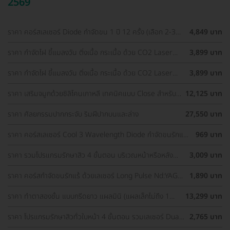
2569
ราคา คอร์สเลเซอร์ Diode กำจัดขน 1 ปี 12 ครั้ง (เลือก 2-3
4,849 บาท
จุด) สำหรับผู้หญิงเท่านั้น
ราคา กำจัดไฝ ขี้แมลงวัน ติ่งเนื้อ กระเนื้อ ด้วย CO2 Laser
3,899 บาท
ขนาดเส้นผ่านศูนย์กลางไม่เกิน 2 มม. ไม่จำกัดจุดทั่วใบหน้าและ
ลำคอ 1 ครั้ง
ราคา กำจัดไฝ ขี้แมลงวัน ติ่งเนื้อ กระเนื้อ ด้วย CO2 Laser
3,899 บาท
ขนาดเส้นผ่านศูนย์กลางไม่เกิน 2 มม. ไม่จำกัดจุดทั่วใบหน้าและ
ลำคอ 1 ครั้ง
ราคา เสริมจมูกด้วยซิลิโคนเกาหลี เทคนิคแบบ Close สำหรับ
12,125 บาท
เคสเสริมครั้งแรก ที่ โรงพยาบาลเอเซีย
ราคา ศัลยกรรมปากกระจับ ริมฝีปากบนและล่าง
27,550 บาท
ราคา คอร์สเลเซอร์ Cool 3 Wavelength Diode กำจัดขนรักแร้
969 บาท
1 ปี 12 ครั้ง (1 สิทธิ์/ท่าน)
ราคา รวมโปรแกรมรักษาสิว 4 ขั้นตอน บริเวณหน้าหรือหลัง
3,009 บาท
เลือกทำคลินิกแถวบ้านได้ มีรีวิวเพียบ!
ราคา คอร์สกำจัดขนรักแร้ ด้วยเลเซอร์ Long Pulse Nd:YAG
1,890 บาท
พร้อมปรับสีผิวให้ดูกระจ่างใส ราคาพิเศษ
ราคา ทำตาสองชั้น แบบกรีดยาว แผลมินิ (แผลเล็กไม่ถึง 1
13,299 บาท
ซม.) สำหรับเคสทำครั้งแรกและรีวิว
ราคา โปรแกรมรักษาสิวทั่วใบหน้า 4 ขั้นตอน รวมเลเซอร์ Dual
2,765 บาท
Yellow ทั่วใบหน้า