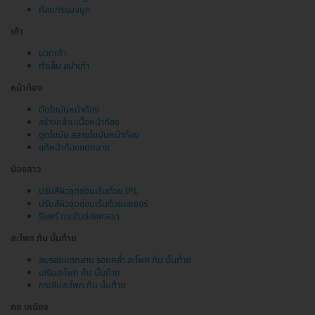
ศัลยกรรมจมูก
เท้า
นวดเท้า
ทำเล็บ สปาเท้า
หน้าท้อง
ตัดไขมันหน้าท้อง
สร้างกล้ามเนื้อหน้าท้อง
ดูดไขมัน สลายไขมันหน้าท้อง
แก้หน้าท้องแตกลาย
น้องสาว
ปรับสีผิวจุดซ่อนเร้นด้วย IPL
ปรับสีผิวจุดซ่อนเร้นด้วยเลเซอร์
รีแพร์ กระชับช่องคลอด
สะโพก ก้น บั้นท้าย
ลบรอยแตกลาย รอยคล้ำ สะโพก ก้น บั้นท้าย
เสริมสะโพก ก้น บั้นท้าย
กระชับสะโพก ก้น บั้นท้าย
คอ เหนียง