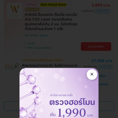
3,899 บาท
ไม่จำกัดจุด
ซื้อกับ HDmall คุ้มชัวร์
ไม่มีบวกเพิ่ม
9,000 บาท
ประหยัด 57%
กำจัดไฝ ขี้แมลงวัน ติ่งเนื้อ กระเนื้อ
ด้วย CO2 Laser ขนาดเส้นผ่าน
ศูนย์กลางไม่เกิน 2 มม. ไม่จำกัดจุด
ทั่วใบหน้าและลำคอ 1 ครั้ง
W+ Medic
นนทบุรี
ดูรายละเอียด
MRT สามแยกบางใหญ่
27,550 บาท
HD ออกค่าประเมินให้! สูงสุด 1000 บ.
ศัลยกรรมปากกระจับ ริมฝีปากบนและ
29,000 บาท
ประหยัด 5%
ล่าง
×
ดูรายละเอียด
โรงพยาบาลสหวิทยาการมะลิ
แชทกับแอดมิน
บางบอน
ดูแพ็กเกจเพิ่ม