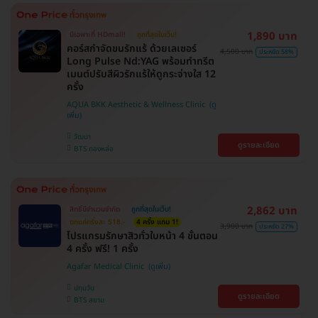
1,890 บาท
มีเฉพาะที่ HDmall!
ถูกที่สุดในเว็บ!
คอร์สกำจัดขนรักแร้ ด้วยเลเซอร์
4,500 บาท
ประหยัด 58%
Long Pulse Nd:YAG พร้อมทำทรีต
เมนต์ปรับสีผิวรักแร้ให้ดูกระจ่างใส 12
ครั้ง
AQUA BKK Aesthetic & Wellness Clinic
วัฒนา
ดูรายละเอียด
BTS ทองหล่อ
2,862 บาท
สิทธิ์มีจำนวนจำกัด
ถูกที่สุดในเว็บ!
ตกแค่ครั้งละ 518.-
4 ครั้ง แถม 1!
3,900 บาท
ประหยัด 27%
โปรแกรมรักษาสิวทั่วใบหน้า 4 ขั้นตอน
4 ครั้ง ฟรี! 1 ครั้ง
Agafar Medical Clinic
ปทุมวัน
ดูรายละเอียด
BTS สยาม