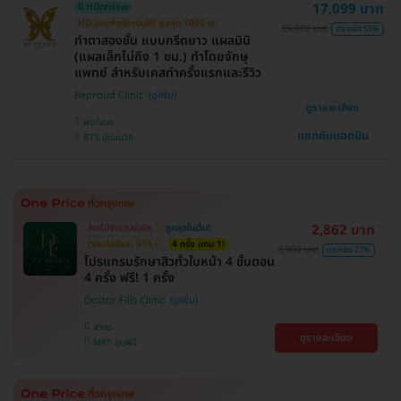
17,099 บาท
มี HDreview
HD ออกค่าประเมินให้! สูงสุด 1000 บ.
35,000 บาท
ประหยัด 51%
ทำตาสองชั้น แบบกรีดยาว แผลมินิ
(แผลเล็กไม่ถึง 1 ซม.) ทำโดยจักษุ
แพทย์ สำหรับเคสทำครั้งแรกและรีวิว
Beproud Clinic
ดูรายละเอียด
พระโขนง
แชทกับแอดมิน
BTS ปุณณวิถี
2,862 บาท
สิทธิ์มีจำนวนจำกัด
ถูกสุดในเว็บ!
ตกแค่ครั้งละ 518.-
4 ครั้ง แถม 1!
3,900 บาท
ประหยัด 27%
โปรแกรมรักษาสิวทั่วใบหน้า 4 ขั้นตอน
4 ครั้ง ฟรี! 1 ครั้ง
Doctor Fills Clinic
สาทร
ดูรายละเอียด
MRT ลุมพินี