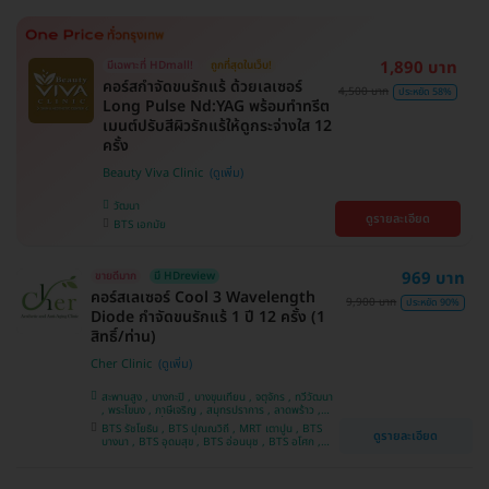
1,890 บาท
มีเฉพาะที่ HDmall!
ถูกที่สุดในเว็บ!
คอร์สกำจัดขนรักแร้ ด้วยเลเซอร์
4,500 บาท
ประหยัด 58%
Long Pulse Nd:YAG พร้อมทำทรีต
เมนต์ปรับสีผิวรักแร้ให้ดูกระจ่างใส 12
ครั้ง
Beauty Viva Clinic
วัฒนา
ดูรายละเอียด
BTS เอกมัย
969 บาท
ขายดีมาก
มี HDreview
คอร์สเลเซอร์ Cool 3 Wavelength
9,900 บาท
ประหยัด 90%
Diode กำจัดขนรักแร้ 1 ปี 12 ครั้ง (1
สิทธิ์/ท่าน)
Cher Clinic
สะพานสูง , บางกะปิ , บางขุนเทียน , จตุจักร , ทวีวัฒนา
, พระโขนง , ภาษีเจริญ , สมุทรปราการ , ลาดพร้าว ,
ประเวศ , บางซื่อ , บางนา , คันนายาว , ลาดกระบัง ,
BTS รัชโยธิน , BTS ปุณณวิถี , MRT เตาปูน , BTS
ดูรายละเอียด
ราชเทวี , คลองเตย , ปทุมวัน , บางแค
บางนา , BTS อุดมสุข , BTS อ่อนนุช , BTS อโศก ,
MRT สุขุมวิท , BTS สนามกีฬาแห่งชาติ , MRT สาม
ย่าน