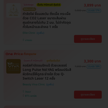
3,899 บาท
ไม่จำกัดจุด
ซื้อกับ HDmall คุ้มชัวร์
ไม่มีบวกเพิ่ม
9,000 บาท
ประหยัด 57%
กำจัดไฝ ขี้แมลงวัน ติ่งเนื้อ กระเนื้อ
ด้วย CO2 Laser ขนาดเส้นผ่าน
ศูนย์กลางไม่เกิน 2 มม. ไม่จำกัดจุด
ทั่วใบหน้าและลำคอ 1 ครั้ง
Ellie Clinic
ดูรายละเอียด
บางเขน
3,300 บาท
มีเฉพาะที่ HDmall!
ถูกที่สุดในเว็บ!
คอร์สกำจัดขนรักแร้ ด้วยเลเซอร์
7,800 บาท
ประหยัด 58%
Long Pulse Nd:YAG พร้อมปรับสี
ผิวรักแร้ให้ดูกระจ่างใส ด้วย Q-
Switch Laser 12 ครั้ง
Beauty Viva Clinic
วัฒนา
ดูรายละเอียด
BTS เอกมัย