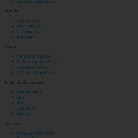
ผ่าตัดรักษาเส้นเลือดขอด
แผลเป็น
ตัดก้อนคีลอยด์
รักษาแผลเป็นสิว
เลเซอร์แผลเป็น
ฉีดคีลอยด์
ริ้วรอย
ทำทรีตเมนต์ลดริ้วรอย
ฉีด Botulinum ลดริ้วรอย
ฉีดฟิลเลอร์ลดริ้วรอย
IV Drip แก้ปัญหาริ้วรอย
ไฝ กระ ติ่งเนื้อ ขี้แมลงวัน
กำจัดต่อมไขมัน
จี้หูด
จี้ไฝ
กำจัดติ่งเนื้อ
รักษากระ
จุดด่างดำ
ทรีตเมนต์หน้ากระจ่างใส