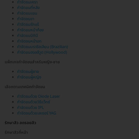
กำจัดขนเครา
กำจัดขนที่หลัง
กำจัดขนแขน
กำจัดขนขา
กำจัดขนรักแร้
กำจัดขนหน้าท้อง
กำจัดขนบิกินี
กำจัดขนหน้าอก
กำจัดขนบราซิลเลียน (Brazilian)
กำจัดขนฮอลลีวูด (Hollywood)
แพ็กเกจกำจัดขนสำหรับหญิง-ชาย
กำจัดขนผู้ชาย
กำจัดขนผู้หญิง
เลือกตามเทคนิคกำจัดขน
กำจัดขนด้วย Diode Laser
กำจัดขนด้วยวิธีแว็กซ์
กำจัดขนด้วย IPL
กำจัดขนด้วยเลเซอร์ YAG
รักษาสิว ลดรอยสิว
รักษาสิวที่หน้า