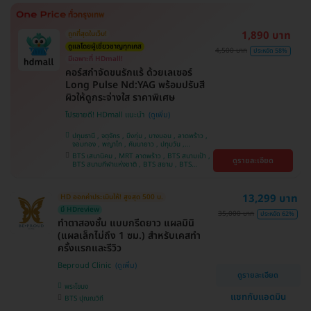
ศรีนครินทร์
1,890 บาท
ถูกที่สุดในเว็บ!
ดูแลโดยผู้เชี่ยวชาญทุกเคส
4,500 บาท
ประหยัด 58%
มีเฉพาะที่ HDmall!
คอร์สกำจัดขนรักแร้ ด้วยเลเซอร์
Long Pulse Nd:YAG พร้อมปรับสี
ผิวให้ดูกระจ่างใส ราคาพิเศษ
โปรขายดี! HDmall แนะนำ
ปทุมธานี , จตุจักร , บึงกุ่ม , บางบอน , ลาดพร้าว ,
จอมทอง , พญาไท , คันนายาว , ปทุมวัน ,
สมุทรปราการ , ราษฎร์บูรณะ , พระโขนง , บางรัก ,
BTS เสนานิคม , MRT ลาดพร้าว , BTS สนามเป้า ,
ดูรายละเอียด
บริการถึงบ้าน , ภาษีเจริญ , ราชเทวี , หนองแขม ,
BTS สนามกีฬาแห่งชาติ , BTS สยาม , BTS
บางนา , คลองเตย , ตลิ่งชัน
บางจาก , BTS ปุณณวิถี , BTS บางหว้า , MRT
บางไผ่ , MRT บางหว้า , BTS พญาไท , BTS
อุดมสุข , BTS บางนา , BTS ศรีนครินทร์ , BTS
13,299 บาท
HD ออกค่าประเมินให้! สูงสุด 500 บ.
สะพานควาย
มี HDreview
35,000 บาท
ประหยัด 62%
ทำตาสองชั้น แบบกรีดยาว แผลมินิ
(แผลเล็กไม่ถึง 1 ซม.) สำหรับเคสทำ
ครั้งแรกและรีวิว
Beproud Clinic
ดูรายละเอียด
พระโขนง
แชทกับแอดมิน
BTS ปุณณวิถี