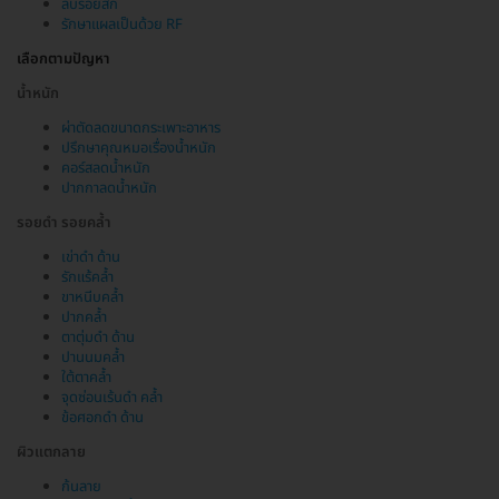
ลบรอยสัก
รักษาแผลเป็นด้วย RF
เลือกตามปัญหา
น้ำหนัก
ผ่าตัดลดขนาดกระเพาะอาหาร
ปรึกษาคุณหมอเรื่องน้ำหนัก
คอร์สลดน้ำหนัก
ปากกาลดน้ำหนัก
รอยดำ รอยคล้ำ
เข่าดำ ด้าน
รักแร้คล้ำ
ขาหนีบคล้ำ
ปากคล้ำ
ตาตุ่มดำ ด้าน
ปานนมคล้ำ
ใต้ตาคล้ำ
จุดซ่อนเร้นดำ คล้ำ
ข้อศอกดำ ด้าน
ผิวแตกลาย
ก้นลาย