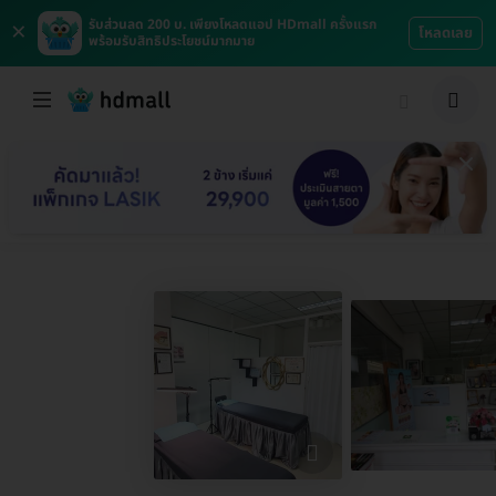
×
รับส่วนลด 200 บ. เพียงโหลดแอป HDmall ครั้งแรก
โหลดเลย
พร้อมรับสิทธิประโยชน์มากมาย