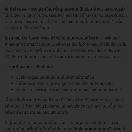
🕊️
กำลังมองหาทางเลือกใหม่เพื่อดูแลผิวแขนให้เรียบเนียน?
หลายคนรู้สึก
ไม่มั่นใจกับขนแขนที่ขึ้นตามธรรมชาติ หรือรู้สึกว่าโกนหรือถอนแล้วผิวไม่เรียบ
บางคนผิวกลับระคายเคือง โปรแกรมแว็กซ์ขนแขนท่อนบนหรือล่าง 1 ครั้ง
อาจเป็นทางเลือกสำหรับคุณ
โปรแกรม Half Arm Wax แว็กซ์ขนแขนท่อนบนหรือล่าง 1 ครั้ง
เหมาะ
สำหรับผู้ที่ต้องการกำจัดขนแขนอย่างอ่อนโยน ไม่ว่าจะเตรียมตัวใส่เสื้อแขนสั้น
ออกงานสำคัญ หรือเพิ่มความมั่นใจในชีวิตประจำวัน เพียงใช้เวลาประมาณ
30-45 นาที โดยสามารถเลือกได้ว่าจะทำแว็กซ์ขนแขนส่วนบนหรือส่วนล่าง
✨
จุดเด่นของการแว็กซ์แขน:
ช่วยให้ผิวดูเรียบเนียนและขนขึ้นช้าลงกว่าการโกน
ไม่ต้องกังวลเรื่องขนคุดหากดูแลผิวหลังแว็กซ์อย่างเหมาะสม
หากมีอาการแพ้ง่าย สามารถแจ้งเพื่อทดลองแว็กซ์ได้ก่อนบริการจริง
เพื่อประสิทธิภาพในการดูแลผิว แนะนำให้งด AHA Treatment และเลเซอร์
อย่างน้อย 3 สัปดาห์ก่อนรับบริการ และหลังแว็กซ์ควรเติมความชุ่มชื้นให้ผิว
อย่างสม่ำเสมอ รวมถึงเลี่ยงแสงแดดจ้า
ถ้าคุณสนใจวิธีดูแลขนแขนที่เป็นธรรมชาติและดูแลผิวควบคู่กัน สามารถ
สอบถามข้อมูลเพิ่มเติมเกี่ยวกับ
โปรแกรมแว็กซ์ขนแขนท่อนบนหรือล่าง
ได้