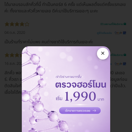
ได้มาลบรอบสักคิ้วที่นี้ ทำเป็นคอร์ส 6 ครั้ง แต่เห็นผลตั้งแต่ครั้งแรกเลย
ค่ะ ทั้งจางและหัวคิ้วหายเลย ดีค่ะมาใช้บริการเยอะๆ นะคะ
รีวิวสถานที่ให้บริการ 🏥
04 ต.ค. 2020
ดูรีวิวต้นฉบับ
เป็นร้านทั่ราคาไม่แพง คนต่างชาติใช้บริการกันเยอะค่ะ
×
รีวิวสถานที่ให้บริการ 🏥
16 ส.ค. 2020
ดูรีวิวต้นฉบับ
สักคิ้ว พลาดมา. มาลบร้านนี้คะ. จ่ายเหมาจ่ายราคาโปรโมชั่น4900 เลเชอ
ร์. คิ้วเรา ลบออก แต่งใหม่. สวยๆๆแล้ว. สักคิ้ว. ต้องคิดศึกษาข้อมูลก่อน
ตัดสินใจกันน๊าาา. แต่ ร้านนี้. เค้า มีประสบการณ์สักคิ้ว. เป็น10กว่าปีแล้ว.
เชื่อใจได้คะ. แนะนำ. คะ สักคิ้วสุขุมวิท22
ดูรีวิวทั้งหมด