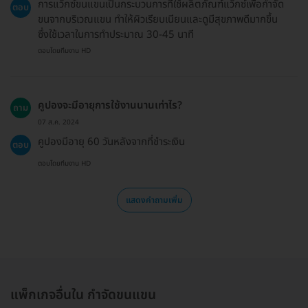
การแว็กซ์ขนแขนเป็นกระบวนการที่ใช้ผลิตภัณฑ์แว็กซ์เพื่อกำจัด
ตอบ
ขนจากบริเวณแขน ทำให้ผิวเรียบเนียนและดูมีสุขภาพดีมากขึ้น
ซึ่งใช้เวลาในการทำประมาณ 30-45 นาที
ตอบโดยทีมงาน HD
คูปองจะมีอายุการใช้งานนานเท่าไร?
ถาม
07 ส.ค. 2024
คูปองมีอายุ 60 วันหลังจากที่ชำระเงิน
ตอบ
ตอบโดยทีมงาน HD
แสดงคำถามเพิ่ม
แพ็กเกจอื่นใน กำจัดขนแขน