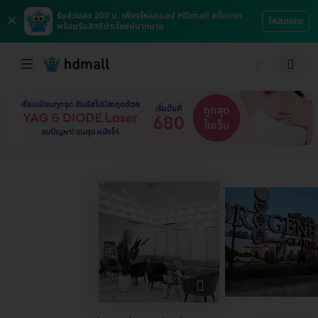
×
รับส่วนลด 200 บ. เพียงโหลดแอป HDmall ครั้งแรก
โหลดเลย
พร้อมรับสิทธิประโยชน์มากมาย