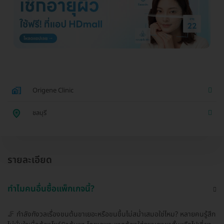
Origene Clinic
ชลบุรี
รายละเอียด
ทำไมคนอื่นซื้อแพ็กเกจนี้?
🦵 กำลังกังวลเรื่องขนต้นขาเยอะหรือขนขึ้นไม่สม่ำเสมอใช่ไหม? หลายคนรู้สึก