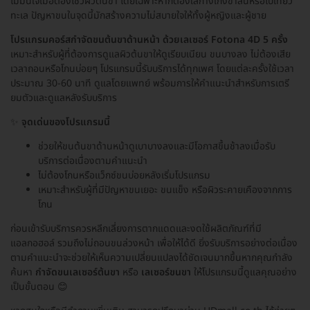
ไม่มั่นใจเมื่อต้องโชว์ผิวต้นขา โดยเฉพาะหากต้องใส่กางเกงขาสั้นหรือไปเที่ยว
ทะเล ปัญหาขนในจุดนี้มักสร้างความไม่สบายใจให้ทั้งผู้หญิงและผู้ชาย
โปรแกรมคอร์สกำจัดขนต้นขาด้านหน้า ด้วยเลเซอร์ Fotona 4D 5 ครั้ง
เหมาะสำหรับผู้ที่ต้องการดูแลผิวต้นขาให้ดูเรียบเนียน ขนบางลง ไม่ต้องเสีย
เวลาถอนหรือโกนบ่อยๆ โปรแกรมนี้รับบริการได้ทุกเพศ โดยแต่ละครั้งใช้เวลา
ประมาณ 30-60 นาที ดูแลโดยแพทย์ พร้อมการให้คำแนะนำสำหรับการเตรี
ยมตัวและดูแลหลังรับบริการ
✨
จุดเด่นของโปรแกรมนี้
ช่วยให้ขนต้นขาด้านหน้าดูเบาบางลงและมีโอกาสขึ้นช้าลงเมื่อรับ
บริการต่อเนื่องตามคำแนะนำ
ไม่ต้องโกนหรือแว็กซ์ขนบ่อยหลังเริ่มโปรแกรม
เหมาะสำหรับผู้ที่มีปัญหาขนเยอะ ขนแข็ง หรือผิวระคายเคืองจากการ
โกน
ก่อนเข้ารับบริการควรหลีกเลี่ยงการตากแดดและงดใช้ผลิตภัณฑ์ที่มี
แอลกอฮอล์ รวมถึงไม่ถอนขนล่วงหน้า เพื่อให้ได้ดี ยิ่งรับบริการอย่างต่อเนื่อง
ตามคำแนะนำจะช่วยให้เห็นความเปลี่ยนแปลงได้ชัดเจนมากขึ้นหากคุณกำลัง
ค้นหา
กำจัดขนเลเซอร์ต้นขา
หรือ
เลเซอร์ขนขา
ให้โปรแกรมนี้ดูแลคุณอย่าง
เป็นขั้นตอน 😊