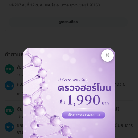
44/287 หมู่ที่ 12 ต. หนองปรือ อ. บางละมุง จ. ชลบุรี 20150
ดูรายละเอียด
×
คำถามพบบ่อย
ต้องนัดหมายล่วงหน้ากี่วันก่อนการทำคอร์ส?
ถาม
19 ธ.ค. 2024
ควรนัดหมายล่วงหน้าเพื่อให้แพทย์สามารถจัดตารางได้สะดวก.
ตอบ
ตอบโดยทีมงาน HD
ฉันสามารถขอรับใบเสร็จสำหรับการทำคอร์สนี้ได้หรือไม่?
ถาม
19 ธ.ค. 2024
ขออภัยค่ะ HDmall ไม่สามารถออกใบเสร็จได้ แต่จะมีใบยืนยันการ
ตอบ
ชำระเงินส่งให้.