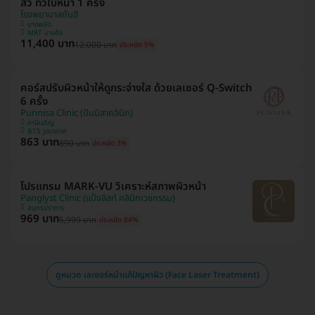
สิว ทั่วใบหน้า 1 ครั้ง
โรงพยาบาลยันฮี
บางพลัด
MRT บางอ้อ
11,400 บาท
12,000 บาท
ประหยัด 5%
คอร์สปรับผิวหน้าให้ดูกระจ่างใส ด้วยเลเซอร์ Q-Switch
6 ครั้ง
Punnisa Clinic (ปันนิสาคลินิก)
ภาษีเจริญ
BTS วุฒากาศ
863 บาท
890 บาท
ประหยัด 3%
โปรแกรม MARK-VU วิเคราะห์สภาพผิวหน้า
Panglyst Clinic (แป้งลิสท์ คลินิกเวชกรรม)
สมุทรปราการ
969 บาท
5,999 บาท
ประหยัด 84%
ดูหมวด เลเซอร์หน้าแก้ปัญหาผิว (Face Laser Treatment)