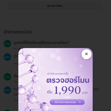
ดูรายละเอียด
คำถามพบบ่อย
คูปองที่ได้รับมีอายุใช้งานนานแค่ไหน?
ถาม
19 ธ.ค. 2024
×
คูปองมีอายุ 60 วันนับจากวันที่ได้รับ
ตอบ
ตอบโดยทีมงาน HD
ฉันต้องเตรียมตัวก่อนทำเลเซอร์หน้าอย่างไร?
ถาม
19 ธ.ค. 2024
ควรแจ้งแพทย์เกี่ยวกับการแพ้ยาและงดการทำ Electrolysis
ตอบ
อย่างน้อย 4-6 สัปดาห์ก่อนทำเลเซอร์
ตอบโดยทีมงาน HD