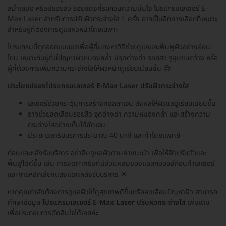
สม่ำเสมอ หรือมีรอยสิว รอยแดงที่รบกวนความมั่นใจ โปรแกรมเลเซอร์ E-
Max Laser สำหรับการปรับผิวกระจ่างใส 1 ครั้ง อาจเป็นอีกทางเลือกที่เหมาะ
สำหรับผู้ที่ต้องการดูแลผิวหน้าโดยเฉพาะ
โปรแกรมนี้ถูกออกแบบมาเพื่อผู้ที่มองหาวิธีช่วยดูแลและฟื้นฟูผิวอย่างอ่อน
โยน เหมาะกับผู้ที่มีปัญหาผิวหมองคล้ำ มีจุดด่างดำ รอยสิว รูขุมขนกว้าง หรือ
ผู้ที่ต้องการเพิ่มความกระจ่างใสให้ผิวหน้าดูเรียบเนียนขึ้น 😊
ประโยชน์ของโปรแกรมเลเซอร์ E-Max Laser ปรับผิวกระจ่างใส
เลเซอร์ช่วยกระตุ้นการสร้างคอลลาเจน ส่งผลให้ผิวแลดูเรียบเนียนขึ้น
อาจช่วยลดเลือนรอยสิว จุดด่างดำ ความหมองคล้ำ และสร้างความ
กระจ่างใสอย่างเห็นได้ชัดเจน
มีระยะเวลารับบริการประมาณ 40 นาที และทำโดยแพทย์
ก่อนและหลังรับบริการ อย่าลืมดูแลผิวตามคำแนะนำ เพื่อให้ผิวปรับตัวและ
ฟื้นฟูได้ดีขึ้น เช่น การงดทาครีมที่มีส่วนผสมของแอลกอฮอล์ก่อนทำเลเซอร์
และการหลีกเลี่ยงแสงแดดหลังรับบริการ ☀️
หากคุณกำลังต้องการดูแลผิวให้ดูสุขภาพดีขึ้นหรือลดเลือนปัญหาผิว สามารถ
ศึกษาข้อมูล
โปรแกรมเลเซอร์ E-Max Laser ปรับผิวกระจ่างใส
เพิ่มเติม
เพื่อประกอบการตัดสินใจได้เลยค่ะ