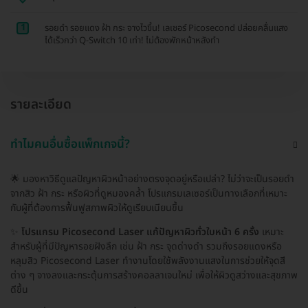
1
รอยดำ รอยแดง ฝ้า กระ จางไวขึ้น! เลเซอร์ Picosecond ปล่อยคลื่นแสง
ได้เร็วกว่า Q-Switch 10 เท่า! ไม่ต้องพักหน้าหลังทำ
รายละเอียด
ทำไมคนอื่นซื้อแพ็กเกจนี้?
🌟 มองหาวิธีดูแลปัญหาผิวหน้าอย่างตรงจุดอยู่หรือเปล่า? ไม่ว่าจะเป็นรอยดำ
จากสิว ฝ้า กระ หรือผิวที่ดูหมองคล้ำ โปรแกรมเลเซอร์เป็นทางเลือกที่เหมาะ
กับผู้ที่ต้องการฟื้นฟูสภาพผิวให้ดูเรียบเนียนขึ้น
✨
โปรแกรม Picosecond Laser แก้ปัญหาผิวทั่วใบหน้า 6 ครั้ง
เหมาะ
สำหรับผู้ที่มีปัญหารอยฝังลึก เช่น ฝ้า กระ จุดด่างดำ รวมถึงรอยแดงหรือ
หลุมสิว Picosecond Laser ทำงานโดยใช้พลังงานแสงในการช่วยให้จุดสี
ต่าง ๆ จางลงและกระตุ้นการสร้างคอลลาเจนใหม่ เพื่อให้ผิวดูสว่างและสุขภาพ
ดีขึ้น