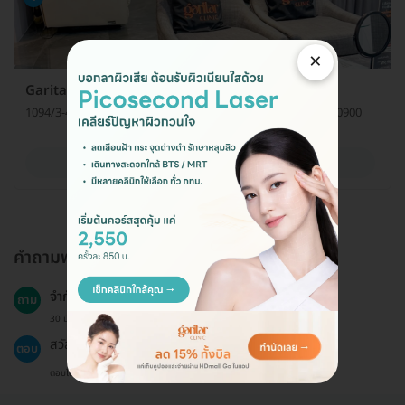
×
Garitar Clinic (การิตาคลินิกเวชกรรม)
1094/3-4 ถ. พหลโยธิน แขวงลาดยาว เขตจตุจักร กรุงเทพมหานคร 10900
ดูรายละเอียด
คำถามพบบ่อย
จำกัด Shot ไหมค่ะ
ถาม
30 มิ.ย. 2026
สวัสดีค่ะ แพ็กเกจนี้ Laser ไม่จำกัด Shotค่ะ
ตอบ
ตอบโดยทีมงาน HD