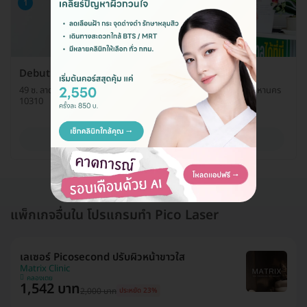
1
Debut Clinic
49 ซ. ลาดพร้าว 71 แขวงคลองเจ้าคุณสิงห์ เขตวังทองหลาง กรุงเทพมหานคร
10310
ดูรายละเอียด
แพ็กเกจอื่นใน โปรแกรมทำ Pico Laser
เลเซอร์ Picosecond ปรับผิวหน้าขาวใส
Matrix Clinic
คลองเตย
1,542 บาท
2,000 บาท
ประหยัด 23%