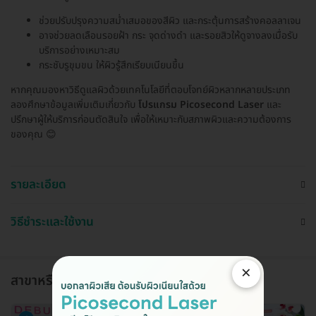
ช่วยปรับปรุงความสม่ำเสมอของสีผิว และกระตุ้นการสร้างคอลลาเจน
อาจช่วยลดเลือนรอยฝ้า กระ จุดด่างดำ และรอยสิวให้ดูจางลงเมื่อรับ
บริการอย่างเหมาะสม
กระชับรูขุมขน ให้ผิวรู้สึกเรียบเนียนขึ้น
หากคุณมองหาวิธีดูแลผิวด้วยเทคโนโลยีที่ตอบโจทย์ผิวหลากหลายประเภท
ลองศึกษาข้อมูลเพิ่มเติมเกี่ยวกับ
โปรแกรม Picosecond Laser
และ
ปรึกษาผู้ให้บริการก่อนตัดสินใจ เพื่อให้เหมาะกับสภาพผิวและความต้องการ
ของคุณ 😊
รายละเอียด
วิธีชำระและใช้งาน
×
สาขาหรือแผนกที่ให้บริการ