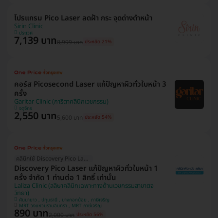
โปรแกรม Pico Laser ลดฝ้า กระ จุดด่างดำหน้า
Sirin Clinic
ประเวศ
7,139 บาท
8,999 บาท
ประหยัด 21%
คอร์ส Picosecond Laser แก้ปัญหาผิวทั่วใบหน้า 3
ครั้ง
Garitar Clinic (การิตาคลินิกเวชกรรม)
จตุจักร
2,550 บาท
5,600 บาท
ประหยัด 54%
คลินิกใช้ Discovery Pico Laser
Discovery Pico Laser แก้ปัญหาผิวทั่วใบหน้า 1
ครั้ง จำกัด 1 ท่านต่อ 1 สิทธิ์ เท่านั้น
Laliza Clinic (ลลิษาคลินิกเฉพาะทางด้านเวชกรรมสาขาตจ
วิทยา)
คันนายาว , ปทุมธานี , บางกอกน้อย , ภาษีเจริญ
MRT วงแหวนรามอินทรา , MRT ภาษีเจริญ
890 บาท
2,000 บาท
ประหยัด 56%