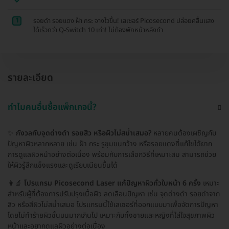
1
รอยดำ รอยแดง ฝ้า กระ จางไวขึ้น! เลเซอร์ Picosecond ปล่อยคลื่นแสง
ได้เร็วกว่า Q-Switch 10 เท่า! ไม่ต้องพักหน้าหลังทำ
รายละเอียด
ทำไมคนอื่นซื้อแพ็กเกจนี้?
✨
กังวลกับจุดด่างดำ รอยสิว หรือผิวไม่สม่ำเสมอ?
หลายคนต้องเผชิญกับ
ปัญหาผิวหลากหลาย เช่น ฝ้า กระ รูขุมขนกว้าง หรือรอยแดงที่แก้ไขได้ยาก
การดูแลผิวหน้าอย่างต่อเนื่อง พร้อมกับการเลือกวิธีที่เหมาะสม สามารถช่วย
ให้ผิวรู้สึกแข็งแรงและดูเรียบเนียนขึ้นได้
👩‍🔬
โปรแกรม Picosecond Laser แก้ปัญหาผิวทั่วใบหน้า 6 ครั้ง
เหมาะ
สำหรับผู้ที่ต้องการปรับปรุงเนื้อผิว ลดเลือนปัญหา เช่น จุดด่างดำ รอยดำจาก
สิว หรือสีผิวไม่สม่ำเสมอ โปรแกรมนี้ใช้เลเซอร์ที่ออกแบบมาเพื่อจัดการปัญหา
โดยไม่ทำร้ายผิวชั้นบนมากเกินไป เหมาะกับทั้งชายและหญิงที่ใส่ใจสุขภาพผิว
หน้าและอยากดูแลผิวอย่างต่อเนื่อง