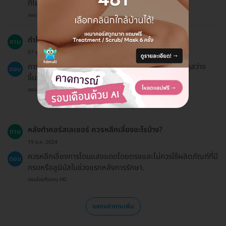
ที่ไม่สม่ำเสมอ.
ตอบโดยทีมงาน HD
ทำไมต้องทำคอร์สเลเซอร์ Q-Switched?
ถาม
07 พ.ค. 2023
การทำคอร์สเลเซอร์ Q-Switched จะช่วยให้ผิวของคุณดูสว่าง
ตอบ
ขึ้นและลดเลือนรอยด่างดำได้อย่างมีประสิทธิภาพ.
ตอบโดยทีมงาน HD
หลังทำคอร์สเลเซอร์ ควรหลีกเลี่ยงอะไรบ้าง?
ถาม
19 ธ.ค. 2024
ควรหลีกเลี่ยงการโดนแสงแดดโดยตรงและไม่ควรใช้ผลิตภัณฑ์ที่มี
ตอบ
กรดหรือลูมินัสในช่วงแรกหลังการรักษา.
ตอบโดยทีมงาน HD
แสดงคำถามเพิ่ม