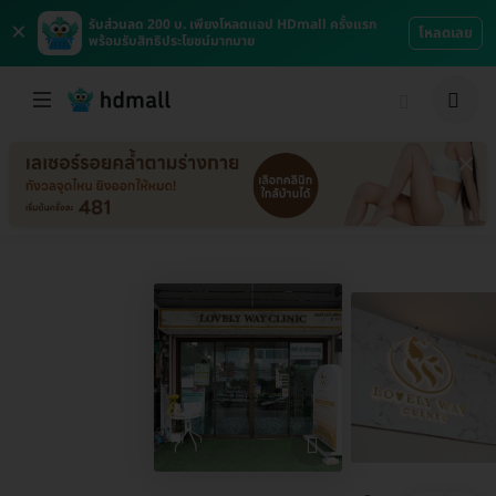
×
รับส่วนลด 200 บ. เพียงโหลดแอป HDmall ครั้งแรก
โหลดเลย
พร้อมรับสิทธิประโยชน์มากมาย