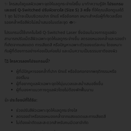
✨ ใครสนใจดูแลผิวเฉพาะจุดให้แลดูกระจ่างใสขึ้น มาทำความรู้จัก
โปรแกรม
เลเซอร์ Q-Switched ปรับผิวขาวใส (Size S) 3 ครั้ง
ที่ให้คุณเลือกดูแลได้
1 จุด ไม่ว่าจะเป็นบริเวณปาก รักแร้ หรือข้อศอก เหมาะสำหรับผู้ที่กังวลเรื่อง
รอยคล้ำหรือสีผิวไม่สม่ำเสมอในแต่ละจุด 👄✨
โปรแกรมนี้ใช้เทคโนโลยี Q-Switched Laser ซึ่งนิยมในวงการดูแลผิว
สามารถปรับเม็ดสีผิวเฉพาะจุดให้แลดูกระจ่างขึ้น ลดรอยหมองคล้ำและรอยดำ
ที่เกิดจากแสงแดด การเสียดสี หรือปัญหาเฉพาะตัวของแต่ละคน โดยเหมาะ
กับผู้ที่ต้องการอย่างค่อยเป็นค่อยไป และเน้นความเป็นธรรมชาติของผิว
🥰
ใครควรลองโปรแกรมนี้?
ผู้ที่มีปัญหารอยคล้ำที่ปาก รักแร้ หรือข้อศอกจากพฤติกรรมหรือ
ฮอร์โมน
ผู้ที่อยากดูแลผิวเฉพาะจุดให้นุ่มนวลและสม่ำเสมอยิ่งขึ้น
ผู้ที่มองหาแนวทางดูแลผิวโดยไม่ต้องพักฟื้นนาน
👍
ประโยชน์ที่ได้รับ:
ช่วยปรับสีผิวเฉพาะจุดให้แลดูกระจ่างใส
ลดรอยดำหรือรอยหมองคล้ำจากแสงแดดและการเสียดสี
ไม่ต้องผ่าตัดและสะดวกสำหรับคนมีเวลาจำกัด