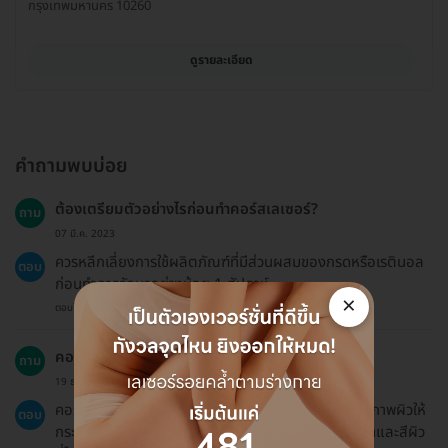
กรุงเทพมหานคร 10260
ดูรายละเอียด
คำถามพบบ่อย
ต้องเตรียมตัวอย่างไรก่อนทำคอร์สเลเซอร์?
ถาม
07 มี.ค. 2023
ควรหลีกเลี่ยงการใช้ผลิตภัณฑ์ที่มีส่วนผสมของกรดหรือเรตินอล
ตอบ
ก่อนทำการรักษาอย่างน้อย 1 สัปดาห์.
×
ตอบโดยทีมงาน HD
คอร์สเลเซอร์ Q-Switched คืออะไร?
ถาม
19 ธ.ค. 2024
คอร์สเลเซอร์ Q-Switched เป็นการใช้เลเซอร์เพื่อปรับสภาพผิวให้
ตอบ
กระจ่างใส ซึ่งเหมาะสำหรับผู้ที่ต้องการลดเลือนจุดด่างดำและสีผิว