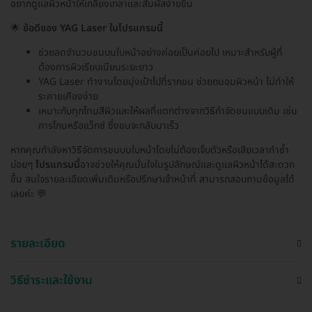
อยากดูแลผิวหน้าให้เกลี้ยงเกลาและสัมผัสง่ายขึ้น
🌟
ข้อดีของ YAG Laser ในโปรแกรมนี้
ช่วยลดจำนวนขนบนใบหน้าอย่างค่อยเป็นค่อยไป เหมาะสำหรับผู้ที่
ต้องการผิวเรียบเนียนระยะยาว
YAG Laser ทำงานโดยมุ่งเป้าไปที่รากขน ช่วยถนอมผิวหน้า ไม่ทำให้
ระคายเคืองง่าย
เหมาะกับทุกโทนสีผิวและให้ผลที่แตกต่างจากวิธีกำจัดขนแบบเดิม เช่น
การโกนหรือแว็กซ์ ซึ่งขนจะกลับมาเร็ว
หากคุณกำลังหาวิธีจัดการขนบนใบหน้าโดยไม่ต้องเจ็บตัวหรือเสียเวลาทำซ้ำ
บ่อยๆ
โปรแกรมนี้
อาจช่วยให้คุณมั่นใจในรูปลักษณ์และดูแลผิวหน้าได้สะดวก
ขึ้น สนใจรายละเอียดเพิ่มเติมหรือปรึกษาเจ้าหน้าที่ สามารถสอบถามข้อมูลได้
เลยค่ะ 💬
รายละเอียด
วิธีชำระและใช้งาน