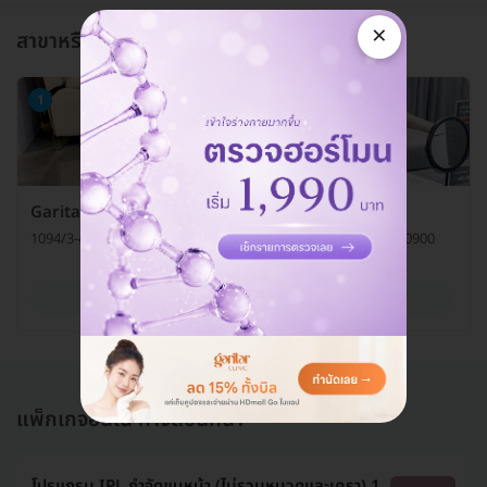
×
สาขาหรือแผนกที่ให้บริการ
1
Garitar Clinic (การิตาคลินิกเวชกรรม)
1094/3-4 ถ. พหลโยธิน แขวงลาดยาว เขตจตุจักร กรุงเทพมหานคร 10900
ดูรายละเอียด
แพ็กเกจอื่นใน กำจัดขนหน้า
โปรแกรม IPL กำจัดขนหน้า (ไม่รวมหนวดและเครา) 1