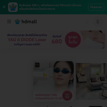
×
รับส่วนลด 200 บ. เพียงโหลดแอป HDmall ครั้งแรก
โหลดเลย
พร้อมรับสิทธิประโยชน์มากมาย