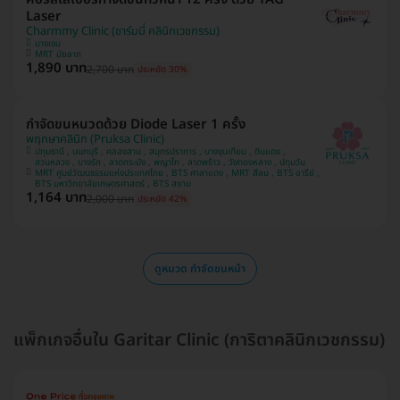
Laser
Charmmy Clinic (ชาร์มมี่ คลินิกเวชกรรม)
บางเขน
MRT มัยลาภ
1,890 บาท
2,700 บาท
ประหยัด 30%
กำจัดขนหนวดด้วย Diode Laser 1 ครั้ง
พฤกษาคลินิก (Pruksa Clinic)
ปทุมธานี , นนทบุรี , คลองสาน , สมุทรปราการ , บางขุนเทียน , ดินแดง ,
สวนหลวง , บางรัก , ลาดกระบัง , พญาไท , ลาดพร้าว , วังทองหลาง , ปทุมวัน
MRT ศูนย์วัฒนธรรมแห่งประเทศไทย , BTS ศาลาแดง , MRT สีลม , BTS อารีย์ ,
BTS มหาวิทยาลัยเกษตรศาสตร์ , BTS สยาม
1,164 บาท
2,000 บาท
ประหยัด 42%
ดูหมวด กำจัดขนหน้า
แพ็กเกจอื่นใน Garitar Clinic (การิตาคลินิกเวชกรรม)