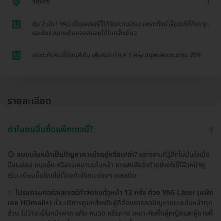
จตุจักร
1
คุ้ม 2 เด้ง! YAG เป็นเลเซอร์ที่ได้รับความนิยม เพราะทั้งกำจัดขนได้ถึงราก
และยังช่วยกระตุ้นคอลลาเจนได้ในครั้งเดียว
2
เหมาะกับคนที่มีขนสีเข้ม เส้นหนา ทำแค่ 1 ครั้ง ขนลดลงประมาณ 25%
รายละเอียด
ทำไมคนอื่นซื้อแพ็กเกจนี้?
😊
ขนบนใบหน้าเป็นปัญหากวนใจอยู่หรือเปล่า?
หลายคนที่รู้สึกไม่มั่นใจเมื่อ
มีขนอ่อน ขนแข็ง หรือขนหนาบนใบหน้า อาจสงสัยว่าทำอย่างไรให้ผิวหน้าดู
เรียบเนียนขึ้นโดยไม่ต้องกำจัดขนบ่อยๆ แบบเดิม
✨
โปรแกรมคอร์สเลเซอร์กำจัดขนทั่วหน้า 12 ครั้ง ด้วย YAG Laser (แพ็ก
เกจ HDmall+)
เป็นบริการดูแลสำหรับผู้ที่ต้องการลดปัญหาขนบนใบหน้าทุก
ส่วน ไม่ว่าจะเป็นหน้าผาก แก้ม หนวด หรือคาง เหมาะกับทั้งผู้หญิงและผู้ชายที่