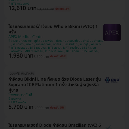
คลองเตย
BTS พร้อมพงษ์
12,610 บาท
13,000 บาท
ประหยัด 3%
โปรแกรมเลเซอร์กำจัดขน Whole Bikini (vVIO) 1
ครั้ง
APEX Medical Center
วัฒนา , คลองเตย , ภูเก็ต , ลาดพร้าว , ประเวศ , บางขุนเทียน , ปทุมวัน , ปทุมธานี
, คันนายาว , บางนา , บางกอกน้อย , จตุจักร , นครราชสีมา , นนทบุรี , พระโขนง ,
บางรัก , ชลบุรี , ห้วยขวาง , เชียงใหม่ , พระนครศรีอยุธยา , สมุทรปราการ ,
BTS ทองหล่อ , BTS เพลินจิต , BTS สยาม , MRT บางยี่ขัน , BTS ห้าแยก
ประจวบคีรีขันธ์ , บางคอแหลม , ยานนาวา , หลักสี่ , นครสวรรค์ , บางแค ,
ลาดพร้าว , MRT พหลโยธิน , BTS พร้อมพงษ์ , BTS ชิดลม , BTS ปุณณวิถี ,
1,930 บาท
MRT สีลม , BTS ศาลาแดง , MRT พระราม 9 , MRT ลาดพร้าว 71 , MRT สาม
บางกะปิ , สงขลา , อุดรธานี , ขอนแก่น , คลองสาน , นครปฐม
3,600 บาท
ประหยัด 46%
ย่าน , BTS นานา , MRT สุขุมวิท , BTS อโศก , BTS เจริญนคร , MRT สวนหลวง
ร.9 , BTS รัชโยธิน
จองฟรี! จ่ายทีหลัง
กำจัดขน Bikini Line ทั้งหมด ด้วย Diode Laser รุ่น
Soprano ICE Platinum 1 ครั้ง สำหรับผู้หญิงหรือ
ผู้ชาย
โรงพยาบาลยันฮี
บางพลัด
MRT บางอ้อ
5,700 บาท
6,000 บาท
ประหยัด 5%
โปรแกรมเลเซอร์ Diode กำจัดขน Brazilian (vVI) 6