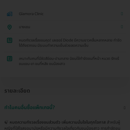
Glamora Clinic
บางเขน
1
หมดกังวลเรื่องขนคุด! เลเซอร์ Diode มีความยาวคลื่นหลากหลาย กำจัด
ได้ถึงรากขน มีระบบทำความเย็นช่วยลดความเจ็บ
2
เหมาะกับคนที่มีผิวสีอ่อน-ปานกลาง นิยมใช้กำจัดขนที่หน้า หนวด รักแร้
ขนแขน-ขา ขนที่หลัง ขนน้องสาว
รายละเอียด
ทำไมคนอื่นซื้อแพ็กเกจนี้?
🍃
หมดความกังวลเรื่องขนส่วนตัว เพิ่มความมั่นใจในทุกโอกาส
สำหรับผู้
หญิงที่ใส่ใจสุขอนามัยหรือมีความกังวลใจเกี่ยวกับขนน้องสาว การกำจัดขน