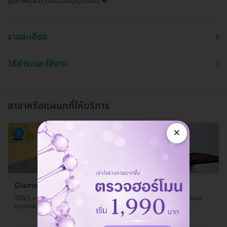
สุขภาพและความมั่นใจในทุกวันค่ะ 💖
รายละเอียด
วิธีชำระและใช้งาน
สาขาหรือแผนกที่ให้บริการ
×
1
Glamora Clinic
300/5 หมู่บ้านเดอะคอนเนค 43 ถ. กาญจนาภิเษก แขวงท่าแร้ง เขตบางเขน
กรุงเทพมหานคร 10220