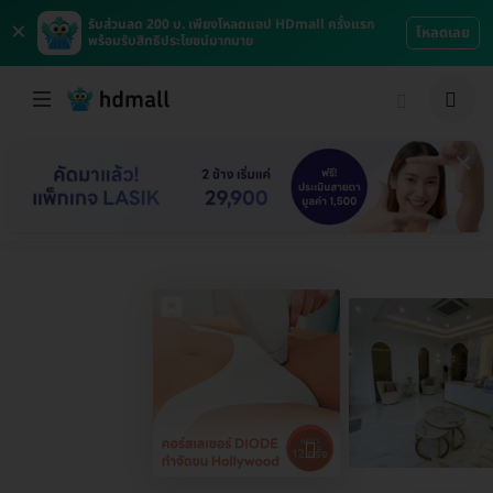
×
รับส่วนลด 200 บ. เพียงโหลดแอป HDmall ครั้งแรก
โหลดเลย
พร้อมรับสิทธิประโยชน์มากมาย