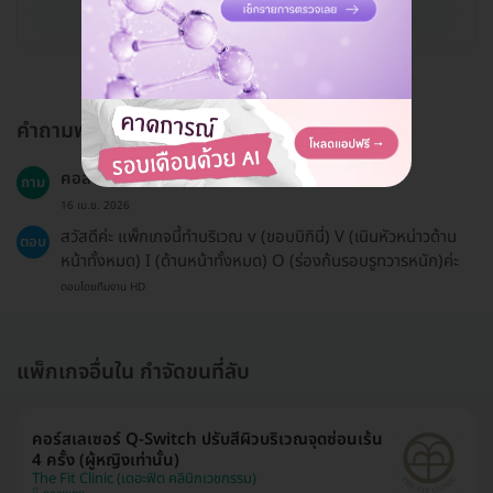
ดูรายละเอียด
คำถามพบบ่อย
คอสนี้สามารถเก็บขนตรงแคมในได้มั้ยคะ
ถาม
16 เม.ย. 2026
สวัสดีค่ะ แพ็กเกจนี้ทำบริเวณ v (ขอบบิกินี่) V (เนินหัวหน่าวด้าน
ตอบ
หน้าทั้งหมด) I (ด้านหน้าทั้งหมด) O (ร่องก้นรอบรูทวารหนัก)ค่ะ
ตอบโดยทีมงาน HD
แพ็กเกจอื่นใน กำจัดขนที่ลับ
คอร์สเลเซอร์ Q-Switch ปรับสีผิวบริเวณจุดซ่อนเร้น
4 ครั้ง (ผู้หญิงเท่านั้น)
The Fit Clinic (เดอะฟิต คลินิกเวชกรรม)