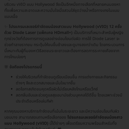
บริเวณ vVIO แบบ Hollywood จึงเป็นอีกหนึ่งทางเลือกที่หลายคนมองหา
ทั้งเพื่อความสะอาดและความมั่นใจเมื่อสวมใส่ชุดว่ายน้ำหรือกางเกงในแบบ
แนบเนื้อ
✨
โปรแกรมเลเซอร์กำจัดขนน้องสาวแบบ Hollywood (vVIO) 12 ครั้ง
ด้วย Diode Laser (แพ็กเกจ HDmall+)
เป็นบริการที่เหมาะสำหรับผู้หญิง
ทุกช่วงวัยที่ต้องการการดูแลอย่างอ่อนโยนต่อผิว การใช้ Diode Laser จะ
ช่วยทำลายรากขน กระตุ้นให้ขนขึ้นช้าลงและดูบางลงกว่าเดิม โดยกระบวนการ
นี้เหมาะกับผู้ที่มองหาวิธีลดขนระยะยาวและต้องการลดการระคายเคืองจาก
การโกนบ่อยๆ
🌸
ข้อดีของโปรแกรมนี้
ช่วยให้บริเวณที่กำจัดขนดูเรียบเนียนขึ้น การแต่งกายและกิจกรรม
ต่างๆ จึงสะดวกสบายและมั่นใจมากขึ้น
ลดโอกาสเกิดขนคุดหรือผิวไม่เรียบหลังโกนหรือแว็กซ์
ลดกลิ่นอับและช่วยดูแลสุขอนามัยส่วนบุคคลได้ดีขึ้น โดยเฉพาะช่วงมี
ประจำเดือนหรือเล่นกีฬา
หากคุณมองหาบริการกำจัดขนที่เน้นในระยะยาว และมีความอ่อนโยนกับผิว
บอบบาง สามารถสอบถามหรือเลือกจอง
โปรแกรมเลเซอร์กำจัดขนน้องสาว
แบบ Hollywood (vVIO)
นี้ได้ง่ายๆ เพื่อเตรียมความพร้อมสำหรับทั้ง