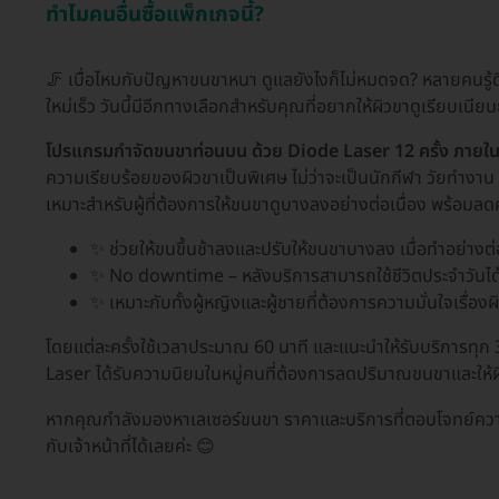
ทำไมคนอื่นซื้อแพ็กเกจนี้?
🦵 เบื่อไหมกับปัญหาขนขาหนา ดูแลยังไงก็ไม่หมดจด? หลายคนรู้ดีว
ใหม่เร็ว วันนี้มีอีกทางเลือกสำหรับคุณที่อยากให้ผิวขาดูเรียบเน
โปรแกรมกำจัดขนขาท่อนบน ด้วย Diode Laser 12 ครั้ง ภายใน 1
ความเรียบร้อยของผิวขาเป็นพิเศษ ไม่ว่าจะเป็นนักกีฬา วัยทำงาน 
เหมาะสำหรับผู้ที่ต้องการให้ขนขาดูบางลงอย่างต่อเนื่อง พร้อมลด
✨ ช่วยให้ขนขึ้นช้าลงและปรับให้ขนขาบางลง เมื่อทำอย่างต่อ
✨ No downtime – หลังบริการสามารถใช้ชีวิตประจำวันได
✨ เหมาะกับทั้งผู้หญิงและผู้ชายที่ต้องการความมั่นใจเรื่องผ
โดยแต่ละครั้งใช้เวลาประมาณ 60 นาที และแนะนำให้รับบริการทุก 3-
Laser ได้รับความนิยมในหมู่คนที่ต้องการลดปริมาณขนขาและให้ผิ
หากคุณกำลังมองหาเลเซอร์ขนขา ราคาและบริการที่ตอบโจทย์ความ
กับเจ้าหน้าที่ได้เลยค่ะ 😊