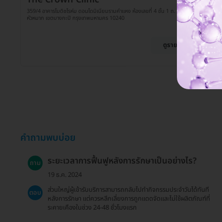
359/4 อาคารโมดิชไรห์ม ดอนโดมิเนียมรามคำแหง ห้องเลขที่ 4 ชั้น 1 ถ. รามคำแหง แขวง
หัวหมาก เขตบางกะปิ กรุงเทพมหานคร 10240
ดูรายละเอียด
คำถามพบบ่อย
ระยะเวลาการฟื้นฟูหลังการรักษาเป็นอย่างไร?
ถาม
19 ธ.ค. 2024
ส่วนใหญ่ผู้เข้ารับบริการสามารถกลับไปทำกิจกรรมประจำวันได้ทันที
ตอบ
หลังการรักษา แต่ควรหลีกเลี่ยงการถูกแดดจัดและไม่ใช้ผลิตภัณฑ์ที่
ระคายเคืองในช่วง 24-48 ชั่วโมงแรก